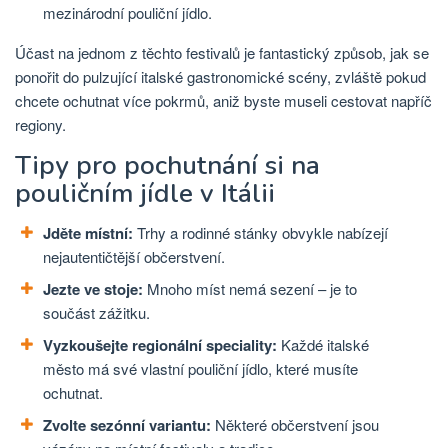
mezinárodní pouliční jídlo.
Účast na jednom z těchto festivalů je fantastický způsob, jak se
ponořit do pulzující italské gastronomické scény, zvláště pokud
chcete ochutnat více pokrmů, aniž byste museli cestovat napříč
regiony.
Tipy pro pochutnání si na
pouličním jídle v Itálii
Jděte místní:
Trhy a rodinné stánky obvykle nabízejí
nejautentičtější občerstvení.
Jezte ve stoje:
Mnoho míst nemá sezení – je to
součást zážitku.
Vyzkoušejte regionální speciality:
Každé italské
město má své vlastní pouliční jídlo, které musíte
ochutnat.
Zvolte sezónní variantu:
Některé občerstvení jsou