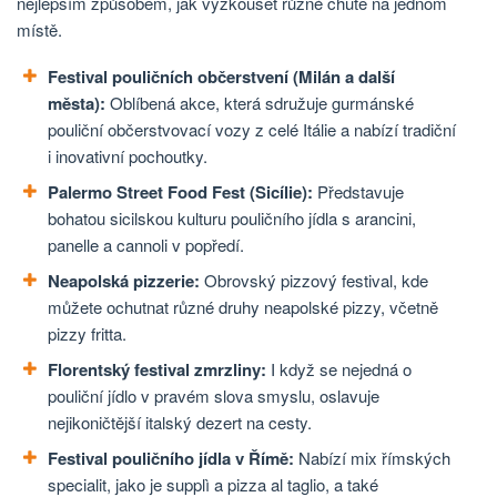
nejlepším způsobem, jak vyzkoušet různé chutě na jednom
místě.
Festival pouličních občerstvení (Milán a další
města):
Oblíbená akce, která sdružuje gurmánské
pouliční občerstvovací vozy z celé Itálie a nabízí tradiční
i inovativní pochoutky.
Palermo Street Food Fest (Sicílie):
Představuje
bohatou sicilskou kulturu pouličního jídla s arancini,
panelle a cannoli v popředí.
Neapolská pizzerie:
Obrovský pizzový festival, kde
můžete ochutnat různé druhy neapolské pizzy, včetně
pizzy fritta.
Florentský festival zmrzliny:
I když se nejedná o
pouliční jídlo v pravém slova smyslu, oslavuje
nejikoničtější italský dezert na cesty.
Festival pouličního jídla v Římě:
Nabízí mix římských
specialit, jako je supplì a pizza al taglio, a také