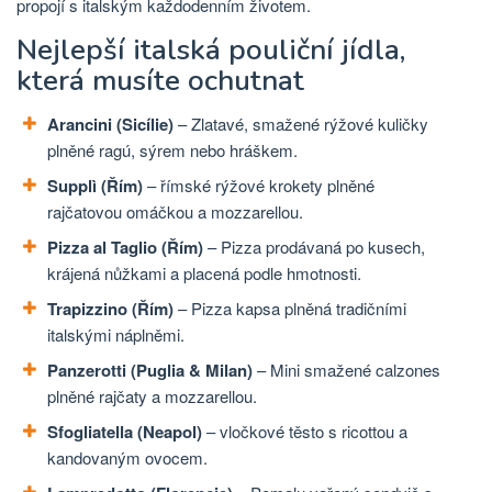
propojí s italským každodenním životem.
Nejlepší italská pouliční jídla,
která musíte ochutnat
Arancini (Sicílie)
– Zlatavé, smažené rýžové kuličky
plněné ragú, sýrem nebo hráškem.
Supplì (Řím)
– římské rýžové krokety plněné
rajčatovou omáčkou a mozzarellou.
Pizza al Taglio (Řím)
– Pizza prodávaná po kusech,
krájená nůžkami a placená podle hmotnosti.
Trapizzino (Řím)
– Pizza kapsa plněná tradičními
italskými náplněmi.
Panzerotti (Puglia & Milan)
– Mini smažené calzones
plněné rajčaty a mozzarellou.
Sfogliatella (Neapol)
– vločkové těsto s ricottou a
kandovaným ovocem.