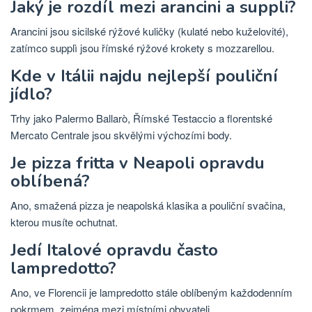
Jaký je rozdíl mezi arancini a suppli?
Arancini jsou sicilské rýžové kuličky (kulaté nebo kuželovité),
zatímco supplì jsou římské rýžové krokety s mozzarellou.
Kde v Itálii najdu nejlepší pouliční
jídlo?
Trhy jako Palermo Ballarò, Římské Testaccio a florentské
Mercato Centrale jsou skvělými výchozími body.
Je pizza fritta v Neapoli opravdu
oblíbená?
Ano, smažená pizza je neapolská klasika a pouliční svačina,
kterou musíte ochutnat.
Jedí Italové opravdu často
lampredotto?
Ano, ve Florencii je lampredotto stále oblíbeným každodenním
pokrmem, zejména mezi místními obyvateli.