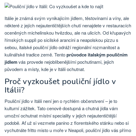
Itálie je známá svým vynikajícím jídlem, těstovinami a víny, ale
některé z jejích nejautentičtějších chutí nenajdete v restauracích
oceněných michelinskou hvězdou, ale na ulicích. Od křupavých
římských supplì po sicilské arancini a neapolskou pizzu s
sebou, italské pouliční jídlo odráží regionální rozmanitost a
kulinářské tradice země. Tento
průvodce italským pouličním
jídlem
vás provede nejoblíbenějšími pochutinami, jejich
původem a místy, kde je v Itálii ochutnat.
Proč vyzkoušet pouliční jídlo v
Itálii?
Pouliční jídlo v Itálii není jen o rychlém občerstvení – je to
kulturní zážitek. Tato cenově dostupná a chutná jídla vám
umožní ochutnat místní speciality v jejich nejautentičtější
podobě. Ať už si vezmete panino z florentského stánku nebo si
vychutnáte fritto misto u moře v Neapoli, pouliční jídlo vás přímo