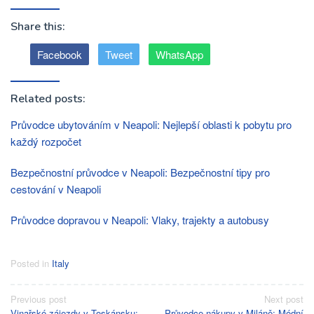
Share this:
Facebook
Tweet
WhatsApp
Related posts:
Průvodce ubytováním v Neapoli: Nejlepší oblasti k pobytu pro
každý rozpočet
Bezpečnostní průvodce v Neapoli: Bezpečnostní tipy pro
cestování v Neapoli
Průvodce dopravou v Neapoli: Vlaky, trajekty a autobusy
Posted in
Italy
Post
Previous post
Next post
Vinařské zájezdy v Toskánsku:
Průvodce nákupy v Miláně: Módní