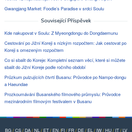
Gwangjang Market: Foodie’s Paradise v srdci Soulu
Související Příspěvek
Kde nakupovat v Soulu: Z Myeongdongu do Dongdaemunu
Cestování po Jižní Koreji s nízkým rozpočtem: Jak cestovat po
Koreji s omezeným rozpočtem
Co si sbalit do Koreje: Kompletní seznam věcí, které si můžete
sbalit do Jižní Koreje podle ročního období
Průzkum pulzujících čtvrtí Busanu: Průvodce po Nampo-dongu
a Haeundae
Prozkoumávání Busanského filmového průmyslu: Průvodce
mezinárodním filmovým festivalem v Busanu
BG
/
CS
/
DA
/
NL
/
ET
/
EN
/
FI
/
FR
/
DE
/
EL
/
IW
/
HU
/
IT
/
LV