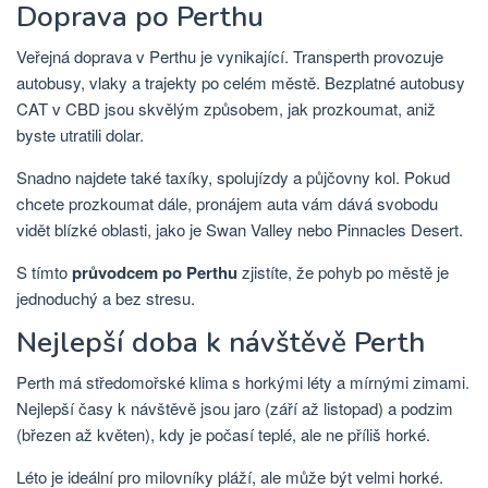
Doprava po Perthu
Veřejná doprava v Perthu je vynikající. Transperth provozuje
autobusy, vlaky a trajekty po celém městě. Bezplatné autobusy
CAT v CBD jsou skvělým způsobem, jak prozkoumat, aniž
byste utratili dolar.
Snadno najdete také taxíky, spolujízdy a půjčovny kol. Pokud
chcete prozkoumat dále, pronájem auta vám dává svobodu
vidět blízké oblasti, jako je Swan Valley nebo Pinnacles Desert.
S tímto
průvodcem po Perthu
zjistíte, že pohyb po městě je
jednoduchý a bez stresu.
Nejlepší doba k návštěvě Perth
Perth má středomořské klima s horkými léty a mírnými zimami.
Nejlepší časy k návštěvě jsou jaro (září až listopad) a podzim
(březen až květen), kdy je počasí teplé, ale ne příliš horké.
Léto je ideální pro milovníky pláží, ale může být velmi horké.