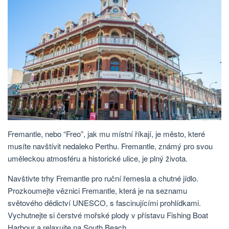
Fremantle, nebo “Freo”, jak mu místní říkají, je město, které
musíte navštívit nedaleko Perthu. Fremantle, známý pro svou
uměleckou atmosféru a historické ulice, je plný života.
Navštivte trhy Fremantle pro ruční řemesla a chutné jídlo.
Prozkoumejte věznici Fremantle, která je na seznamu
světového dědictví UNESCO, s fascinujícími prohlídkami.
Vychutnejte si čerstvé mořské plody v přístavu Fishing Boat
Harbour a relaxujte na South Beach.