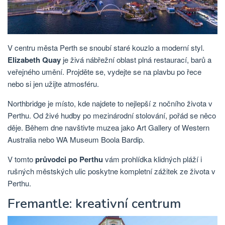
V centru města Perth se snoubí staré kouzlo a moderní styl.
Elizabeth Quay
je živá nábřežní oblast plná restaurací, barů a
veřejného umění. Projděte se, vydejte se na plavbu po řece
nebo si jen užijte atmosféru.
Northbridge je místo, kde najdete to nejlepší z nočního života v
Perthu. Od živé hudby po mezinárodní stolování, pořád se něco
děje. Během dne navštivte muzea jako Art Gallery of Western
Australia nebo WA Museum Boola Bardip.
V tomto
průvodci po Perthu
vám prohlídka klidných pláží i
rušných městských ulic poskytne kompletní zážitek ze života v
Perthu.
Fremantle: kreativní centrum