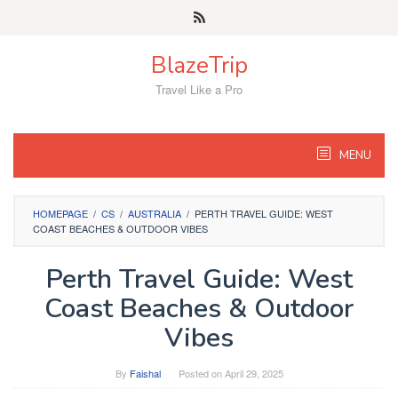
Skip
to
content
BlazeTrip
Travel Like a Pro
MENU
HOMEPAGE
/
CS
/
AUSTRALIA
/
PERTH TRAVEL GUIDE: WEST
COAST BEACHES & OUTDOOR VIBES
Perth Travel Guide: West
Coast Beaches & Outdoor
Vibes
By
Faishal
Posted on
April 29, 2025