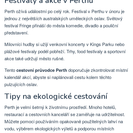
Festivaly a akce v Perthu
Perth ožívá událostmi po celý rok. Festival v Perthu v únoru je
jednou z největších australských uměleckých oslav. Světový
festival Fringe přináší do města komedie, divadlo a pouliční
představení.
Milovníci hudby si užijí venkovní koncerty v Kings Parku nebo
plážové festivaly podél pobřeží. Trhy, food festivaly a sportovní
akce také udržují město rušné.
Tento
cestovní průvodce Perth
doporučuje zkontrolovat místní
kalendář akcí, abyste si naplánovali cestu kolem těchto
pulzujících oslav.
Tipy na ekologické cestování
Perth je velmi šetrný k životnímu prostředí. Mnoho hotelů,
restaurací a cestovních kanceláří se zaměřuje na udržitelnost.
Můžete pomoci používáním opakovaně použitelných lahví na
vodu, výběrem ekologických výletů a podporou místních