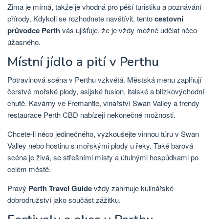
Zima je mírná, takže je vhodná pro pěší turistiku a poznávání
přírody. Kdykoli se rozhodnete navštívit, tento
cestovní
průvodce Perth
vás ujišťuje, že je vždy možné udělat něco
úžasného.
Místní jídlo a pití v Perthu
Potravinová scéna v Perthu vzkvétá. Městská menu zaplňují
čerstvé mořské plody, asijské fusion, italské a blízkovýchodní
chutě. Kavárny ve Fremantle, vinařství Swan Valley a trendy
restaurace Perth CBD nabízejí nekonečné možnosti.
Chcete-li něco jedinečného, ​​vyzkoušejte vinnou túru v Swan
Valley nebo hostinu s mořskými plody u řeky. Také barová
scéna je živá, se střešními místy a útulnými hospůdkami po
celém městě.
Pravý
Perth Travel Guide
vždy zahrnuje kulinářské
dobrodružství jako součást zážitku.