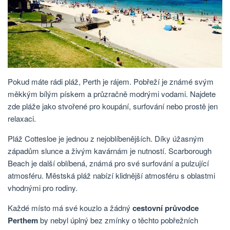
Pokud máte rádi pláž, Perth je rájem. Pobřeží je známé svým
měkkým bílým pískem a průzračně modrými vodami. Najdete
zde pláže jako stvořené pro koupání, surfování nebo prostě jen
relaxaci.
Pláž Cottesloe je jednou z nejoblíbenějších. Díky úžasným
západům slunce a živým kavárnám je nutností. Scarborough
Beach je další oblíbená, známá pro své surfování a pulzující
atmosféru. Městská pláž nabízí klidnější atmosféru s oblastmi
vhodnými pro rodiny.
Každé místo má své kouzlo a žádný
cestovní průvodce
Perthem
by nebyl úplný bez zmínky o těchto pobřežních