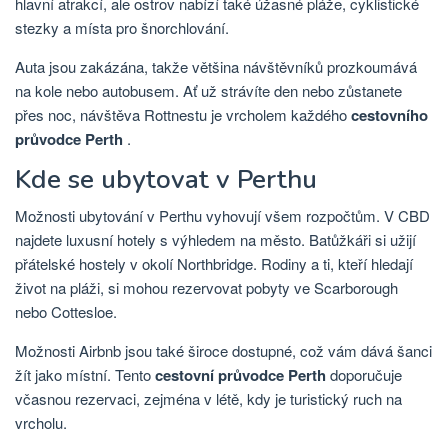
hlavní atrakcí, ale ostrov nabízí také úžasné pláže, cyklistické
stezky a místa pro šnorchlování.
Auta jsou zakázána, takže většina návštěvníků prozkoumává
na kole nebo autobusem. Ať už strávíte den nebo zůstanete
přes noc, návštěva Rottnestu je vrcholem každého
cestovního
průvodce Perth
.
Kde se ubytovat v Perthu
Možnosti ubytování v Perthu vyhovují všem rozpočtům. V CBD
najdete luxusní hotely s výhledem na město. Batůžkáři si užijí
přátelské hostely v okolí Northbridge. Rodiny a ti, kteří hledají
život na pláži, si mohou rezervovat pobyty ve Scarborough
nebo Cottesloe.
Možnosti Airbnb jsou také široce dostupné, což vám dává šanci
žít jako místní. Tento
cestovní průvodce Perth
doporučuje
včasnou rezervaci, zejména v létě, kdy je turistický ruch na
vrcholu.