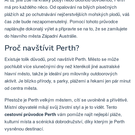
má pro každého něco. Od opalování na bílých písečných
plážích až po ochutnávání nejčerstvějších mořských plodů, váš
čas zde bude nezapomenutelný. Pomocí tohoto průvodce
naplánujte dokonalý výlet a připravte se na to, že se zamilujete
do hlavního města Západní Austrálie.
Proč navštívit Perth?
Existuje tolik důvodů, proč navštívit Perth. Město se může
pochlubit více slunečnými dny než kterékoli jiné australské
hlavní město, takže je ideální pro milovníky outdoorových
aktivit. Je blízko přírody, s parky, plážemi a řekami jen pár minut
od centra města.
Přestože je Perth velkým městem, cítí se uvolněně a přívětivě.
Místní obyvatelé milují svůj životní styl a je to vidět. Tento
cestovní průvodce Perth
vám pomůže najít nejlepší pláže,
kulturní místa a scénická dobrodružství, díky kterým je Perth
vysněnou destinací.