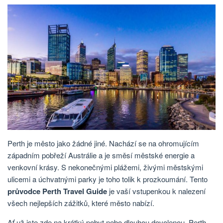
Perth je město jako žádné jiné. Nachází se na ohromujícím
západním pobřeží Austrálie a je směsí městské energie a
venkovní krásy. S nekonečnými plážemi, živými městskými
ulicemi a úchvatnými parky je toho tolik k prozkoumání. Tento
průvodce Perth Travel Guide
je vaší vstupenkou k nalezení
všech nejlepších zážitků, které město nabízí.
Ať už jste zde na krátký pobyt nebo dlouhou dovolenou, Perth