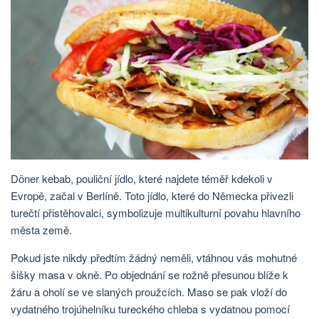
Döner kebab, pouliční jídlo, které najdete téměř kdekoli v
Evropě, začal v Berlíně. Toto jídlo, které do Německa přivezli
turečtí přistěhovalci, symbolizuje multikulturní povahu hlavního
města země.
Pokud jste nikdy předtím žádný neměli, vtáhnou vás mohutné
šišky masa v okně. Po objednání se rožně přesunou blíže k
žáru a oholí se ve slaných proužcích. Maso se pak vloží do
vydatného trojúhelníku tureckého chleba s vydatnou pomocí