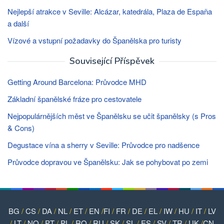
Nejlepší atrakce v Seville: Alcázar, katedrála, Plaza de España
a další
Vízové ​​a vstupní požadavky do Španělska pro turisty
Související Příspěvek
Getting Around Barcelona: Průvodce MHD
Základní španělské fráze pro cestovatele
Nejpopulárnějších měst ve Španělsku se učit španělsky (s Pros
& Cons)
Degustace vína a sherry v Seville: Průvodce pro nadšence
Průvodce dopravou ve Španělsku: Jak se pohybovat po zemi
BG
/
CS
/
DA
/
NL
/
ET
/
EN
/
FI
/
FR
/
DE
/
EL
/
IW
/
HU
/
IT
/
LV
/
LT
/
NO
/
PT
/
PL
/
RO
/
RU
/
SK
/
SL
/
ES
/
SV
/
TR
/
UK
/
CN