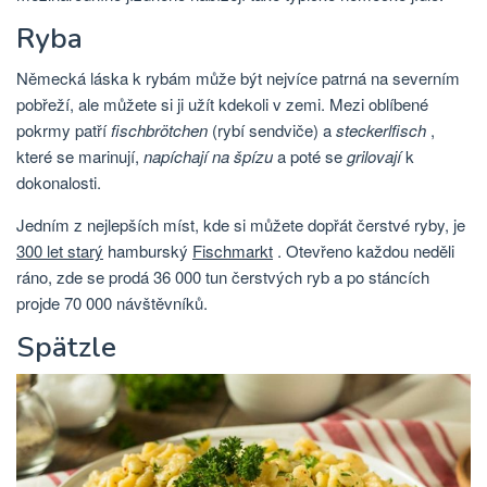
Ryba
Německá láska k rybám může být nejvíce patrná na severním
pobřeží, ale můžete si ji užít kdekoli v zemi. Mezi oblíbené
pokrmy patří
fischbrötchen
(rybí sendviče) a
steckerlfisch
,
které se marinují,
napíchají na špízu
a poté se
grilovají
k
dokonalosti.
Jedním z nejlepších míst, kde si můžete dopřát čerstvé ryby, je
300 let starý
hamburský
Fischmarkt
. Otevřeno každou neděli
ráno, zde se prodá 36 000 tun čerstvých ryb a po stáncích
projde 70 000 návštěvníků.
Spätzle