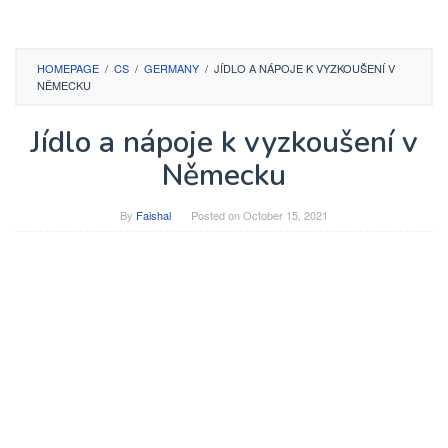
HOMEPAGE
/
CS
/
GERMANY
/
JÍDLO A NÁPOJE K VYZKOUŠENÍ V
NĚMECKU
Jídlo a nápoje k vyzkoušení v
Německu
By
Faishal
Posted on
October 15, 2021