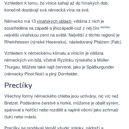
Vzhledem k tomu, že vinice sahají až do římských dob,
konečně dostávají svá německá vína na své.
Německo má 13
vinařských oblastí-
většina z nich je
osmou
soustředěna na západě a jihozápadě-což z něj činí
největší vinařskou zemi na světě. Největší z těchto regionů je
Rheinhessen (rýnské Hesensko), následovaný Pfalzem (Falc).
Vzhledem k německému klimatu a vinicím je většina
německých vín bílá, včetně Ryzlinku rýnského a Müller-
Thurgau. Můžete také najít červené, jako je Spätburgunder
(německy Pinot Noir) a plný Dornfelder.
Preclíky
Všechny formy německého chleba jsou uctívány, nic víc než
Bretzel. Podáváme čerstvé a horké, můžeme je
obalit
sýrem,
spárovat s hořčicí nebo rozdělit a naplnit věcmi jako
schmalz
(tuk) nebo máslo.
Preclíky se prodávají téměř všude: stánky, nádraží a