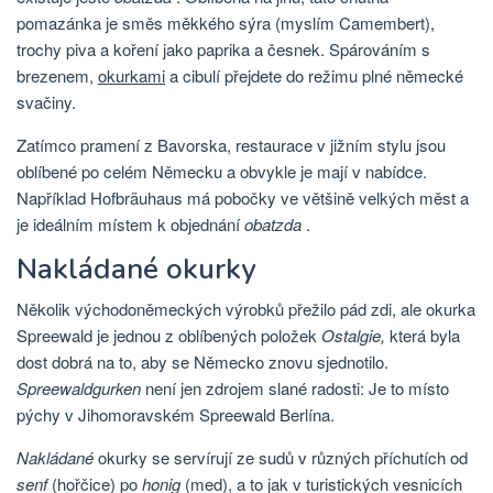
pomazánka je směs měkkého sýra (myslím Camembert),
trochy piva a koření jako paprika a česnek. Spárováním s
brezenem,
okurkami
a cibulí přejdete do režimu plné německé
svačiny.
Zatímco pramení z Bavorska, restaurace v jižním stylu jsou
oblíbené po celém Německu a obvykle je mají v nabídce.
Například Hofbräuhaus má pobočky ve většině velkých měst a
je ideálním místem k objednání
obatzda
.
Nakládané okurky
Několik východoněmeckých výrobků přežilo pád zdi, ale okurka
Spreewald je jednou z oblíbených položek
Ostalgie,
která byla
dost dobrá na to, aby se Německo znovu sjednotilo.
Spreewaldgurken
není jen zdrojem slané radosti: Je to místo
pýchy v Jihomoravském Spreewald Berlína.
Nakládané
okurky se servírují ze sudů v různých příchutích od
senf
(hořčice) po
honig
(med), a to jak v turistických vesnicích