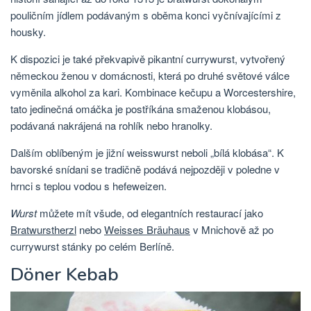
pouličním jídlem podávaným s oběma konci vyčnívajícími z
housky.
K dispozici je také překvapivě pikantní currywurst, vytvořený
německou ženou v domácnosti, která po druhé světové válce
vyměnila alkohol za kari. Kombinace kečupu a Worcestershire,
tato jedinečná omáčka je postříkána smaženou klobásou,
podávaná nakrájená na rohlík nebo hranolky.
Dalším oblíbeným je jižní weisswurst neboli „bílá klobása“. K
bavorské snídani se tradičně podává nejpozději v poledne v
hrnci s teplou vodou s hefeweizen.
Wurst
můžete mít všude, od elegantních restaurací jako
Bratwurstherzl
nebo
Weisses Bräuhaus
v Mnichově až po
currywurst stánky po celém Berlíně.
Döner Kebab