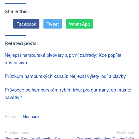
Share this:
Facebook
Tweet
WhatsApp
Related posts:
Nejlepší hamburské pivovary a pivní zahrady: Kde popíjet
místní piva
Průzkum hamburských kanálů: Nejlepší výlety lodí a plavby
Průvodce po hamburském rybím trhu: pro gurmány, co musíte
navštívit
Posted in
Germany
Post
Previous post
Next post
Tipy pro řízení v Německu: Co
Cestovní průvodce: Cestování s