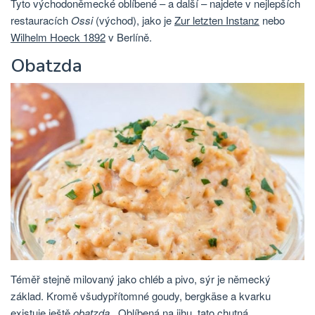
Tyto východoněmecké oblíbené – a další – najdete v nejlepších
restauracích
Ossi
(východ), jako je
Zur letzten Instanz
nebo
Wilhelm Hoeck 1892
v Berlíně.
Obatzda
Téměř stejně milovaný jako chléb a pivo, sýr je německý
základ. Kromě všudypřítomné goudy, bergkäse a kvarku
existuje ještě
obatzda
. Oblíbená na jihu, tato chutná