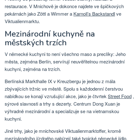
restaurace. V Mnichově je dokonce najdete ve špičkových
pekárnách jako Zöttl a Wimmer a
Karnoll’s Backstandl
ve
Viktualienmarktu.
Mezinárodní kuchyně na
městských trzích
V německé kuchyni to není všechno maso a preclíky: Jeho
města, zejména Berlín, servírují neuvěřitelnou mezinárodní
kuchyni, zejména na trzích.
Berlínská Markthalle IX v Kreuzbergu je jednou z mála
zbývajících tržnic ve městě. Spolu s každodenní čerstvou
nabídkou se konají vzrušující akce, jako je čtvrtek
Street Food
,
sýrové slavnosti a trhy s dezerty. Centrum Dong Xuan je
výhradně mezinárodní a specializuje se na vietnamskou
kuchyni.
Jiné trhy, jako je mnichovské Viktualienmarktoffer, kromě
mezinárodního jízdného nabízejí také typické německé jídlo.