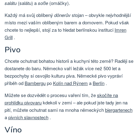
salátu
(salátu) a
soße
(omáčky).
Každý má svůj oblíbený
dönerův
stojan – obvykle nejvhodnější
místo mezi vaším oblíbeným barem a domovem. Pokud však
chcete to nejlepší, stojí za to hledat berlínskou instituci
Imren
Grill
.
Pivo
Chcete ochutnat bohatou historii a kuchyni této země? Raději se
dostanete do baru. Německo vaří ležák více než 500 let a
bezpochyby si osvojilo kulturu piva. Německé pivo vypráví
příběh od
Bambergu
po
Kolín nad Rýnem
a
Berlín
.
Můžete se dozvědět o procesu vaření tím, že
skočíte na
prohlídku pivovaru
kdekoli v zemi – ale pokud jste tady jen na
pití, můžete ochutnat sami na mnoha německých
biergartenech
a
pivních slavnostech
.
Víno