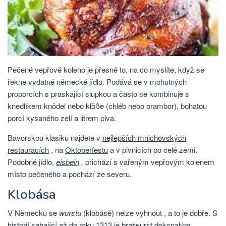
Pečené vepřové koleno je přesně to, na co myslíte, když se
řekne vydatné německé jídlo. Podává se v mohutných
proporcích s praskající slupkou a často se kombinuje s
knedlíkem knödel nebo klöße (chléb nebo brambor), bohatou
porcí kysaného zelí a litrem piva.
Bavorskou klasiku najdete v
nejlepších mnichovských
restauracích
, na
Oktoberfestu
a v pivnicích po celé zemi.
Podobné jídlo,
eisbein
,
přichází s vařeným vepřovým kolenem
místo pečeného a pochází ze severu.
Klobása
V Německu se
wurstu
(klobásě) nelze vyhnout , a to je dobře. S
historií sahající až do roku 1313 je bratwurst dokonalým