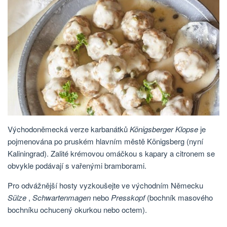
Východoněmecká verze karbanátků
Königsberger Klopse
je
pojmenována po pruském hlavním městě Königsberg (nyní
Kaliningrad). Zalité krémovou omáčkou s kapary a citronem se
obvykle podávají s vařenými bramborami.
Pro odvážnější hosty vyzkoušejte ve východním Německu
Sülze
,
Schwartenmagen
nebo
Presskopf
(bochník masového
bochníku ochucený okurkou nebo octem).