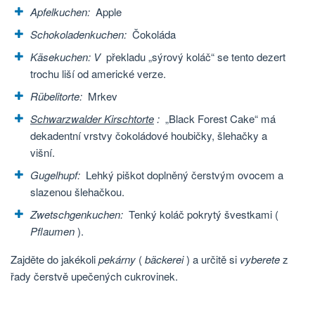
Apfelkuchen:
Apple
Schokoladenkuchen:
Čokoláda
Käsekuchen: V
překladu „sýrový koláč“ se tento dezert
trochu liší od americké verze.
Rübelitorte:
Mrkev
Schwarzwalder Kirschtorte
:
„Black Forest Cake“ má
dekadentní vrstvy čokoládové houbičky, šlehačky a
višní.
Gugelhupf:
Lehký piškot doplněný čerstvým ovocem a
slazenou šlehačkou.
Zwetschgenkuchen:
Tenký koláč pokrytý švestkami (
Pflaumen
).
Zajděte do jakékoli
pekárny
(
bäckerei
) a určitě si
vyberete
z
řady čerstvě upečených cukrovinek.