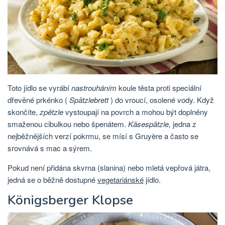
Toto jídlo se vyrábí
nastrouháním
koule těsta proti speciální
dřevěné prkénko (
Spätzlebrett
) do vroucí, osolené vody. Když
skončíte,
zpětzle
vystoupají na povrch a mohou být doplněny
smaženou cibulkou nebo špenátem.
Käsespätzle,
jedna z
nejběžnějších verzí pokrmu, se mísí s Gruyère a často se
srovnává s mac a sýrem.
Pokud není přidána skvrna (slanina) nebo mletá vepřová játra,
jedná se o běžně dostupné
vegetariánské
jídlo.
Königsberger Klopse