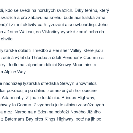
oli, kdo se svědí na horských svazích. Díky terénu, který
ých svazích a pro zábavu na sněhu, bude australská zima
nější zimní aktivity patří lyžování a snowboarding. Jeho
 Jižního Walesu, do Viktoriiny vysoké země nebo do
 chvíle.
yžařské oblasti Thredbo a Perisher Valley, které jsou
 začíná výlet do Thredba a údolí Perisher v Coomu na
rry. Jeďte na západ po dálnici Snowy Mountains a
a Alpine Way.
e nacházejí lyžařská střediska Selwyn Snowfields
lds pokračujte po dálnici zasněžených hor obecně
aminaby. Z jihu je to dálnice Princes Highway,
hway to Cooma. Z východu je to silnice zasněžených
a mezi Narooma a Eden na pobřeží Nového Jižního
 z Batemans Bay přes Kings Highway, poté na jih po