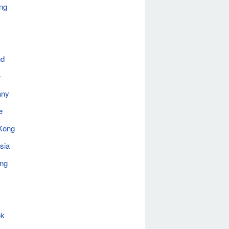
ng
nd
e
any
e
Kong
sia
ing
ok