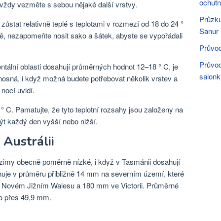
ochutn
 vždy vezměte s sebou nějaké další vrstvy.
Průzku
 zůstat relativně teplé s teplotami v rozmezí od 18 do 24 °
Sanur
ě, nezapomeňte nosit sako a šátek, abyste se vypořádali
Průvod
Průvod
ntální oblasti dosahují průměrných hodnot 12–18 ° C, je
salonk
únosná, i když možná budete potřebovat několik vrstev a
nocí uvidí.
° C. Pamatujte, že tyto teplotní rozsahy jsou založeny na
t každý den vyšší nebo nižší.
Austrálii
zimy obecně poměrně nízké, i když v Tasmánii dosahují
huje v průměru přibližně 14 mm na severním území, které
v Novém Jižním Walesu a 180 mm ve Victorii. Průměrné
ěco přes 49,9 mm.