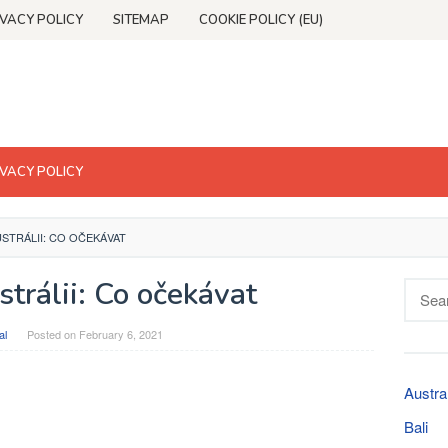
IVACY POLICY
SITEMAP
COOKIE POLICY (EU)
IVACY POLICY
USTRÁLII: CO OČEKÁVAT
trálii: Co očekávat
Searc
for:
al
Posted on
February 6, 2021
Austra
Bali