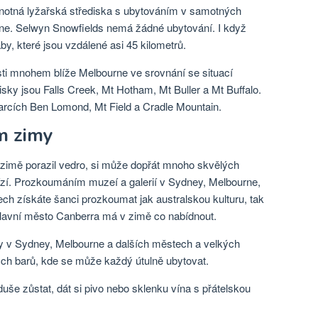
dnotná lyžařská střediska s ubytováním v samotných
yne. Selwyn Snowfields nemá žádné ubytování. I když
y, které jsou vzdálené asi 45 kilometrů.
sti mnohem blíže Melbourne ve srovnání se situací
sky jsou Falls Creek, Mt Hotham, Mt Buller a Mt Buffalo.
rcích Ben Lomond, Mt Field a Cradle Mountain.
m zimy
zimě porazil vedro, si může dopřát mnoho skvělých
abízí. Prozkoumáním muzeí a galerií v Sydney, Melbourne,
ech získáte šanci prozkoumat jak australskou kulturu, tak
hlavní město Canberra má v zimě co nabídnout.
dky v Sydney, Melbourne a dalších městech a velkých
ch barů, kde se může každý útulně ubytovat.
uše zůstat, dát si pivo nebo sklenku vína s přátelskou