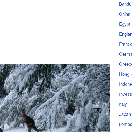
Bandu
China
Egypt
Engla
Franc
Germ
Greec
Hong 
Indone
Invest
Italy
Japan
Lomb