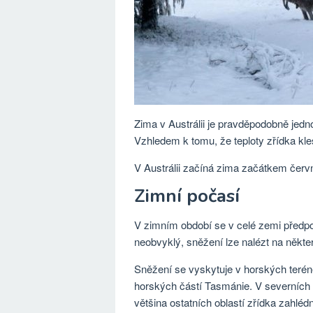
Zima v Austrálii je pravděpodobně jedno
Vzhledem k tomu, že teploty zřídka kle
V Austrálii začíná zima začátkem červ
Zimní počasí
V zimním období se v celé zemi předpovíd
neobvyklý, sněžení lze nalézt na někt
Sněžení se vyskytuje v horských teré
horských částí Tasmánie. V severních t
většina ostatních oblastí zřídka zahlé