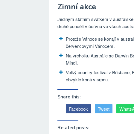
Zimní akce
Jediným státním svátkem v australské 
druhé pondělí v červnu ve všech austr
Protože Vánoce se konají v austral
červencovými Vánocemi.
Na vrcholku Austrálie se Darwin B
Mindil.
Velký country festival v Brisbane
obvykle koná v srpnu.
Share this:
Facebook
Tweet
Whats
Related posts: