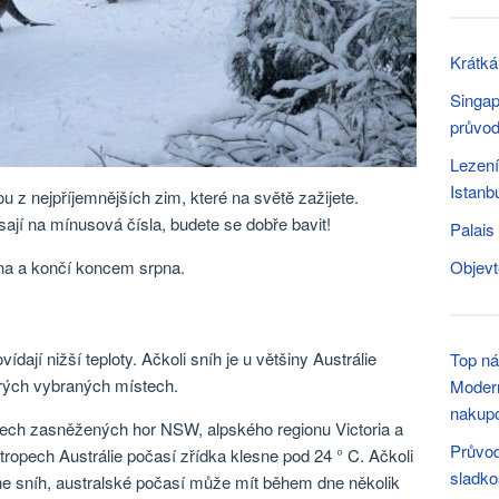
Krátká
Singap
průvo
Lezení
Istanb
u z nejpříjemnějších zim, které na světě zažijete.
sají na mínusová čísla, budete se dobře bavit!
Palais
na a končí koncem srpna.
Objevt
ají nižší teploty. Ačkoli sníh je u většiny Austrálie
Top ná
erých vybraných místech.
Modern
nakupo
nech zasněžených hor NSW, alpského regionu Victoria a
Průvod
ropech Austrálie počasí zřídka klesne pod 24 ° C. Ačkoli
sladko
dne sníh, australské počasí může mít během dne několik