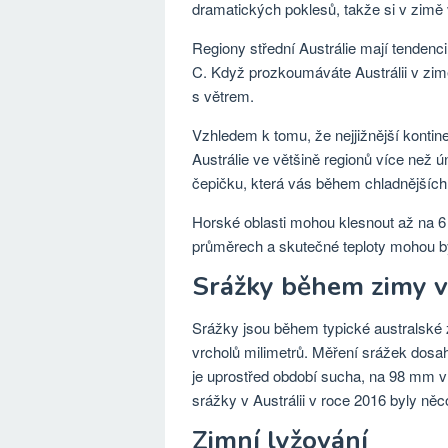
dramatických poklesů, takže si v zimě
Regiony střední Austrálie mají tendenci
C. Když prozkoumáváte Austrálii v zim
s větrem.
Vzhledem k tomu, že nejjižnější kontine
Austrálie ve většině regionů více než 
čepičku, která vás během chladnějších 
Horské oblasti mohou klesnout až na 6 
průměrech a skutečné teploty mohou bý
Srážky během zimy v 
Srážky jsou během typické australské 
vrcholů milimetrů. Měření srážek dosa
je uprostřed období sucha, na 98 mm 
srážky v Austrálii v roce 2016 byly n
Zimní lyžování