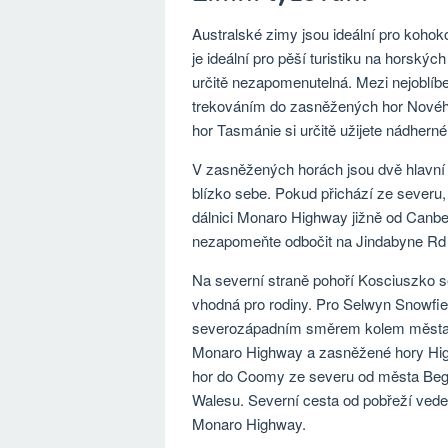
Australské zimy jsou ideální pro kohok
je ideální pro pěší turistiku na horsk
určitě nezapomenutelná. Mezi nejoblíbe
trekováním do zasněžených hor Nového
hor Tasmánie si určitě užijete nádherné
V zasněžených horách jsou dvě hlavní l
blízko sebe. Pokud přichází ze severu,
dálnici Monaro Highway jižně od Canbe
nezapomeňte odbočit na Jindabyne Rd 
Na severní straně pohoří Kosciuszko s
vhodná pro rodiny. Pro Selwyn Snowfie
severozápadním směrem kolem města Ad
Monaro Highway a zasněžené hory Hig
hor do Coomy ze severu od města Beg
Walesu. Severní cesta od pobřeží vede
Monaro Highway.