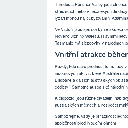
Thredbo a Perisher Valley jsou plnoho
střediscích nebo v nedalekých Jindab
lyžaři mohou najít ubytování v Adaminab
Ve Victorii jsou sjezdovky ve skutečno
Nového Jižního Walesu. Hlavními letovi
Tasmánie má sjezdovky v národních pa
Vnitřní atrakce běhe
Každý, kdo dává přednost tomu, aby v 
indoorových aktivit, které Austrálie n
Brisbane a dalších australských oblast
dědictví. Samotné australské národní 
K dispozici jsou různé divadelní nabí
australských městech a nespočet malý
Samozřejmě, vždy je přitažlivost jednod
společností před řvoucím ohněm.