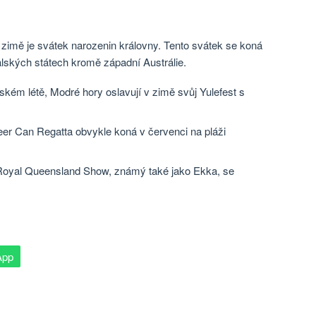
zimě je svátek narozenin královny. Tento svátek se koná
alských státech kromě západní Austrálie.
ském létě, Modré hory oslavují v zimě svůj Yulefest s
eer Can Regatta obvykle koná v červenci na pláži
, Royal Queensland Show, známý také jako Ekka, se
App