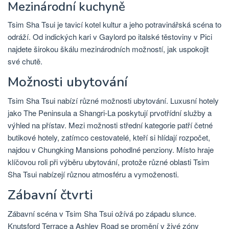
Mezinárodní kuchyně
Tsim Sha Tsui je tavicí kotel kultur a jeho potravinářská scéna to
odráží. Od indických kari v Gaylord po italské těstoviny v Pici
najdete širokou škálu mezinárodních možností, jak uspokojit
své chutě.
Možnosti ubytování
Tsim Sha Tsui nabízí různé možnosti ubytování. Luxusní hotely
jako The Peninsula a Shangri-La poskytují prvotřídní služby a
výhled na přístav. Mezi možnosti střední kategorie patří četné
butikové hotely, zatímco cestovatelé, kteří si hlídají rozpočet,
najdou v Chungking Mansions pohodlné penziony. Místo hraje
klíčovou roli při výběru ubytování, protože různé oblasti Tsim
Sha Tsui nabízejí různou atmosféru a vymoženosti.
Zábavní čtvrti
Zábavní scéna v Tsim Sha Tsui ožívá po západu slunce.
Knutsford Terrace a Ashley Road se promění v živé zóny