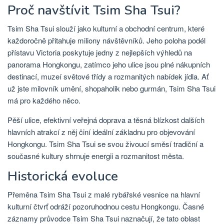
Proč navštívit Tsim Sha Tsui?
Tsim Sha Tsui slouží jako kulturní a obchodní centrum, které
každoročně přitahuje miliony návštěvníků. Jeho poloha podél
přístavu Victoria poskytuje jedny z nejlepších výhledů na
panorama Hongkongu, zatímco jeho ulice jsou plné nákupních
destinací, muzeí světové třídy a rozmanitých nabídek jídla. Ať
už jste milovník umění, shopaholik nebo gurmán, Tsim Sha Tsui
má pro každého něco.
Pěší ulice, efektivní veřejná doprava a těsná blízkost dalších
hlavních atrakcí z něj činí ideální základnu pro objevování
Hongkongu. Tsim Sha Tsui se svou živoucí směsí tradiční a
současné kultury shrnuje energii a rozmanitost města.
Historická evoluce
Přeměna Tsim Sha Tsui z malé rybářské vesnice na hlavní
kulturní čtvrť odráží pozoruhodnou cestu Hongkongu. Časné
záznamy průvodce Tsim Sha Tsui naznačují, že tato oblast