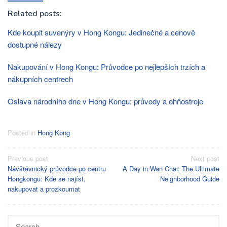
Related posts:
Kde koupit suvenýry v Hong Kongu: Jedinečné a cenově
dostupné nálezy
Nakupování v Hong Kongu: Průvodce po nejlepších trzích a
nákupních centrech
Oslava národního dne v Hong Kongu: průvody a ohňostroje
Posted in
Hong Kong
Post
Previous post
Next post
Návštěvnický průvodce po centru
A Day in Wan Chai: The Ultimate
navigation
Hongkongu: Kde se najíst,
Neighborhood Guide
nakupovat a prozkoumat
Search