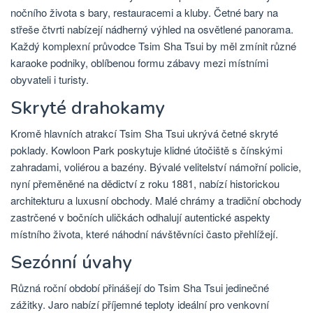
nočního života s bary, restauracemi a kluby. Četné bary na
střeše čtvrti nabízejí nádherný výhled na osvětlené panorama.
Každý komplexní průvodce Tsim Sha Tsui by měl zmínit různé
karaoke podniky, oblíbenou formu zábavy mezi místními
obyvateli i turisty.
Skryté drahokamy
Kromě hlavních atrakcí Tsim Sha Tsui ukrývá četné skryté
poklady. Kowloon Park poskytuje klidné útočiště s čínskými
zahradami, voliérou a bazény. Bývalé velitelství námořní policie,
nyní přeměněné na dědictví z roku 1881, nabízí historickou
architekturu a luxusní obchody. Malé chrámy a tradiční obchody
zastrčené v bočních uličkách odhalují autentické aspekty
místního života, které náhodní návštěvníci často přehlížejí.
Sezónní úvahy
Různá roční období přinášejí do Tsim Sha Tsui jedinečné
zážitky. Jaro nabízí příjemné teploty ideální pro venkovní