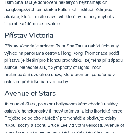
Tsim Sha Tsui je domovem některých nejznámějších
hongkongských památek a kulturních institucí. Zde jsou
atrakce, které musíte navštívit, které by neměly chybět v
itineráři každého cestovatele.
Přístav Victoria
Přístav Victoria je srdcem Tsim Sha Tsui a nabízí úchvatný
výhled na panorama ostrova Hong Kong. Promenáda podél
přístavu je ideální pro klidnou procházku, zejména při západu
slunce. Nenechte si ujít Symphony of Lights, noční
multimediální světelnou show, která promění panorama v
oslnivou přehlídku barev a hudby.
Avenue of Stars
Avenue of Stars, po vzoru hollywoodského chodníku slávy,
oslavuje hongkongský filmový průmysl a jeho ikonické herce.
Projděte se po této nábřežní promenádě a obdivujte otisky
rukou, sochy a sochu Bruce Lee v životní velikosti. Avenue of
Stars také poskytuje fantastické fotografické příležitosti s