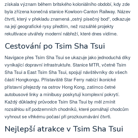
získala význam během britského koloniálního období, kdy zde
byla zřízena konečná stanice Kowloon-Canton Railway. Název
čtvrti, který v překladu znamená „ostrý písečný bod“, odkazuje
na její geografické rysy předtím, než rozsáhlé projekty
rekultivace utvářely moderní nábřeží, které dnes vidíme.
Cestování po Tsim Sha Tsui
Navigace přes Tsim Sha Tsui se ukazuje jako jednoduchá díky
vynikající dopravní infrastruktuře. Stanice MTR, včetně Tsim
Sha Tsui a East Tsim Sha Tsui, spojují návštěvníky do všech
částí Hongkongu. Přístaviště Star Ferry nabízí ikonické
přístavní přejezdy na ostrov Hong Kong, zatímco četné
autobusové linky a minibusy poskytují komplexní pokrytí.
Každý důkladný průvodce Tsim Sha Tsui by měl zmínit
rozsáhlou síť podzemních chodníků, které pomáhají chodcům
vyhnout se vlhkému počasí při prozkoumávání čtvrti.
Nejlepší atrakce v Tsim Sha Tsui