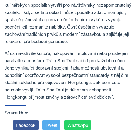
kulinářských specialit vytváří pro návštěvníky nezapomenutelný
zážitek. I když se tato oblast může zpočátku zdát ohromující,
správné plánování a porozumění místním zvykům zvyšuje
ocenění její rozmanité nabídky. Čtvrť úspěšně vyvažuje
zachování tradičních prvků s moderní zástavbou a zajišťuje její
relevanci pro budoucí generace.
Ať už navštívíte kulturu, nakupování, stolování nebo prostě jen
nasáváte atmosféru, Tsim Sha Tsui nabízí pro každého něco.
Jeho vynikající dopravní spojení, řada možností ubytování a
odhodlání dodržovat vysoké bezpečnostní standardy z něj činí
ideální základnu pro objevování Hongkongu. Jak se město
neustále vyvíjí, Tsim Sha Tsui je důkazem schopnosti
Hongkongu přijmout změny a zároveň ctít své dědictví.
Share this:
Facebook
Tweet
WhatsApp