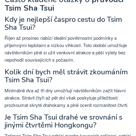
Tsim Sha Tsui
Kdy je nejlepší časpro cestu do Tsim
Sha Tsui?
Říjen až prosinec nabízí ideální povětrnostní podmínky s
příjemnými teplotami a nízkou vlhkostí. Toto období umožňuje
návštěvníkům plně si užít venkovní atrakce a pěší výlety bez
nepohodlí souvisejících s počasím.
Kolik dní bych měl strávit zkoumáním
Tsim Sha Tsui?
Minimálně dva až tři dny umožňují návštěvníkům zažít hlavní
atrakce. Strávit čtyři až pět dní však poskytuje příležitosti
prozkoumat skryté drahokamy a plně ocenit rozmanitost čtvrti.
Je Tsim Sha Tsui drahé ve srovnání s
jinými čtvrtěmi Hongkongu?
Zatímco Tsim Sha Tsui nabízí mnoho luxusních zařízení, nabízí