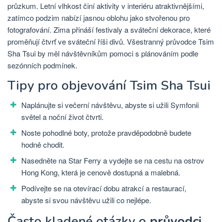
průzkum. Letní vlhkost činí aktivity v interiéru atraktivnějšími,
zatímco podzim nabízí jasnou oblohu jako stvořenou pro
fotografování. Zima přináší festivaly a sváteční dekorace, které
proměňují čtvrť ve sváteční říši divů. Všestranný průvodce Tsim
Sha Tsui by měl návštěvníkům pomoci s plánováním podle
sezónních podmínek.
Tipy pro objevování Tsim Sha Tsui
Naplánujte si večerní návštěvu, abyste si užili Symfonii
světel a noční život čtvrti.
Noste pohodlné boty, protože pravděpodobně budete
hodně chodit.
Nasedněte na Star Ferry a vydejte se na cestu na ostrov
Hong Kong, která je cenově dostupná a malebná.
Podívejte se na otevírací dobu atrakcí a restaurací,
abyste si svou návštěvu užili co nejlépe.
Často kladené otázky o
průvodci