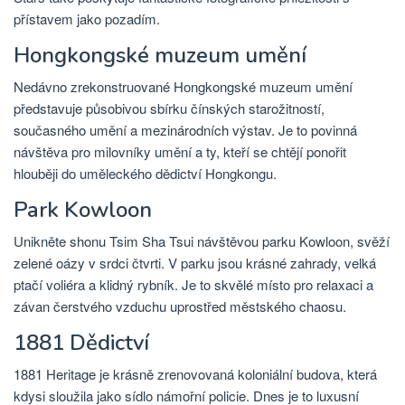
přístavem jako pozadím.
Hongkongské muzeum umění
Nedávno zrekonstruované Hongkongské muzeum umění
představuje působivou sbírku čínských starožitností,
současného umění a mezinárodních výstav. Je to povinná
návštěva pro milovníky umění a ty, kteří se chtějí ponořit
hlouběji do uměleckého dědictví Hongkongu.
Park Kowloon
Unikněte shonu Tsim Sha Tsui návštěvou parku Kowloon, svěží
zelené oázy v srdci čtvrti. V parku jsou krásné zahrady, velká
ptačí voliéra a klidný rybník. Je to skvělé místo pro relaxaci a
závan čerstvého vzduchu uprostřed městského chaosu.
1881 Dědictví
1881 Heritage je krásně zrenovovaná koloniální budova, která
kdysi sloužila jako sídlo námořní policie. Dnes je to luxusní