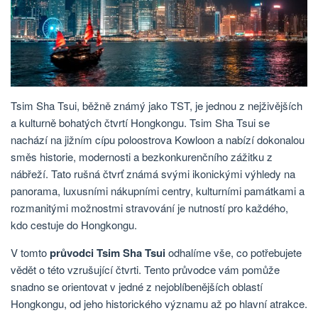
Tsim Sha Tsui, běžně známý jako TST, je jednou z nejživějších
a kulturně bohatých čtvrtí Hongkongu. Tsim Sha Tsui se
nachází na jižním cípu poloostrova Kowloon a nabízí dokonalou
směs historie, modernosti a bezkonkurenčního zážitku z
nábřeží. Tato rušná čtvrť známá svými ikonickými výhledy na
panorama, luxusními nákupními centry, kulturními památkami a
rozmanitými možnostmi stravování je nutností pro každého,
kdo cestuje do Hongkongu.
V tomto
průvodci Tsim Sha Tsui
odhalíme vše, co potřebujete
vědět o této vzrušující čtvrti. Tento průvodce vám pomůže
snadno se orientovat v jedné z nejoblíbenějších oblastí
Hongkongu, od jeho historického významu až po hlavní atrakce.