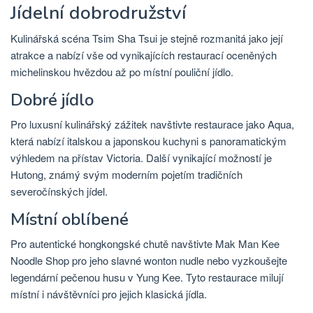
Jídelní dobrodružství
Kulinářská scéna Tsim Sha Tsui je stejně rozmanitá jako její
atrakce a nabízí vše od vynikajících restaurací oceněných
michelinskou hvězdou až po místní pouliční jídlo.
Dobré jídlo
Pro luxusní kulinářský zážitek navštivte restaurace jako Aqua,
která nabízí italskou a japonskou kuchyni s panoramatickým
výhledem na přístav Victoria. Další vynikající možností je
Hutong, známý svým moderním pojetím tradičních
severočínských jídel.
Místní oblíbené
Pro autentické hongkongské chutě navštivte Mak Man Kee
Noodle Shop pro jeho slavné wonton nudle nebo vyzkoušejte
legendární pečenou husu v Yung Kee. Tyto restaurace milují
místní i návštěvníci pro jejich klasická jídla.