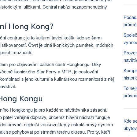
istorickými uličkami, Central nabízí nezapomenutelný
Počasí
ální Hong Kong?
průměr
Společ
ní centrum; je to kulturní tavicí kotlík, kde se šarm
vyhno
stikovaností. Čtvrť je plná ikonických památek, módních
kupních možností.
Proven
navští
dem pro objevování dalších částí Hongkongu. Díky
Komple
včetně ikonického Star Ferry a MTR, je cestování
histor
ombinaci s jeho kulturní a kulinářskou rozmanitostí z něj
avštívit.
To nej
průvod
 Hong Kongu
ního Hongkongu je pro každého návštěvníka zásadní.
 páteř veřejné dopravy, přičemž hlavní nádraží funguje
Kde se
řední úrovně, nejdelší venkovní krytý eskalátorový systém
ubytov
jak se pohybovat po strmém terénu okresu. Pro ty, kteří