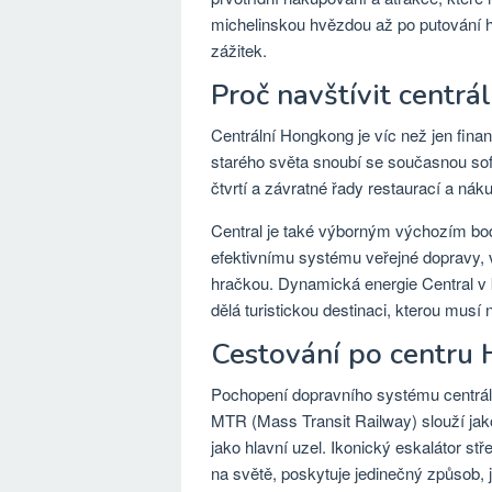
michelinskou hvězdou až po putování h
zážitek.
Proč navštívit centr
Centrální Hongkong je víc než jen finanč
starého světa snoubí se současnou sofi
čtvrtí a závratné řady restaurací a ná
Central je také výborným výchozím bo
efektivnímu systému veřejné dopravy, 
hračkou. Dynamická energie Central v k
dělá turistickou destinaci, kterou musí n
Cestování po centru
Pochopení dopravního systému centrál
MTR (Mass Transit Railway) slouží jako
jako hlavní uzel. Ikonický eskalátor st
na světě, poskytuje jedinečný způsob, 