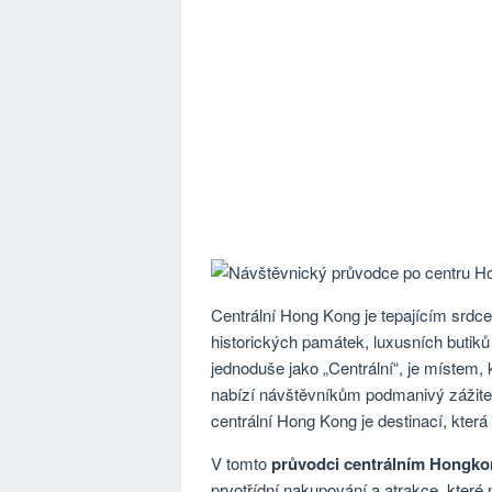
Centrální Hong Kong je tepajícím srdc
historických památek, luxusních butiků
jednoduše jako „Centrální“, je místem,
nabízí návštěvníkům podmanivý zážite
centrální Hong Kong je destinací, kter
V tomto
průvodci centrálním Hongk
prvotřídní nakupování a atrakce, které