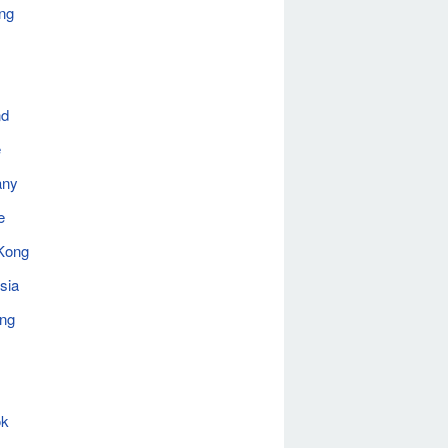
ng
nd
e
any
e
Kong
sia
ing
ok