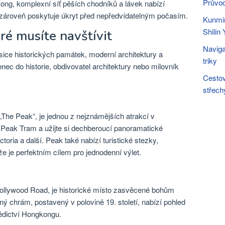
Průvod
ong, komplexní síť pěších chodníků a lávek nabízí
 zároveň poskytuje úkryt před nepředvídatelným počasím.
Kunmin
Shilin
ré musíte navštívit
Naviga
ce historických památek, moderní architektury a
triky
enec do historie, obdivovatel architektury nebo milovník
Cestov
střech
The Peak“, je jednou z nejznámějších atrakcí v
 Peak Tram a užijte si dechberoucí panoramatické
oria a další. Peak také nabízí turistické stezky,
e je perfektním cílem pro jednodenní výlet.
llywood Road, je historické místo zasvěcené bohům
dný chrám, postavený v polovině 19. století, nabízí pohled
ědictví Hongkongu.