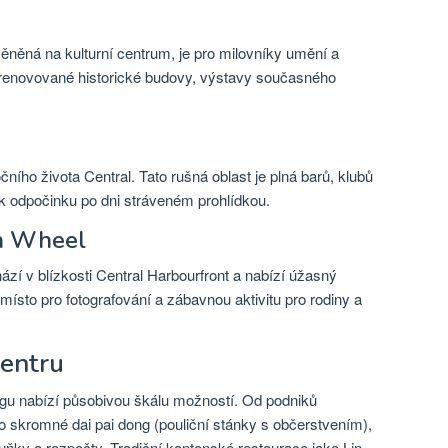
měněná na kulturní centrum, je pro milovníky umění a
 zrenovované historické budovy, výstavy současného
ího života Central. Tato rušná oblast je plná barů, klubů
 k odpočinku po dni stráveném prohlídkou.
n Wheel
í v blízkosti Central Harbourfront a nabízí úžasný
 místo pro fotografování a zábavnou aktivitu pro rodiny a
centru
ngu nabízí působivou škálu možností. Od podniků
skromné ​​dai pai dong (pouliční stánky s občerstvením),
uňky a rozpočty. Tradiční kantonské restaurace jako Lin