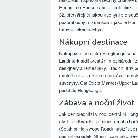
Heung Tea House nabízejí autentické z
32, přetvářejí čínskou kuchyni pro sou
pozoruhodnými zmínkami, jako je Ronin
francouzskou kuchyni.
Nákupní destinace
Nakupování v centru Hongkongu sahá od
Landmark sídlí prestižní mezinárodní 
designéry a řemeslníky. Tradiční trhy p
místního života, kde se prodávají čerstv
suvenýry, Cat Street Market (Upper Lasc
podstatu Hongkongu.
Zábava a noční život
Jak den přechází v noc, centrální Hon
čtvrť Lan Kwai Fong nabízí mnoho barů, k
(South of Hollywood Road) nabízí uvol
gastrohospůdek. Střešní bary jako Sevv