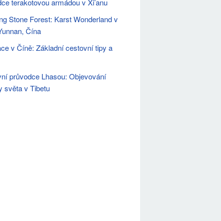
ce terakotovou armádou v Xi’anu
g Stone Forest: Karst Wonderland v
 Yunnan, Čína
ce v Číně: Základní cestovní tipy a
ní průvodce Lhasou: Objevování
y světa v Tibetu