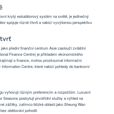
ě
kovní krytý eskalátorový systém na světě, je jedinečný
tor spojuje různé čtvrti a nabízí vyvýšenou perspektivu
tvrť
jako přední finanční centrum Asie zaslouží zvláštní
tional Finance Centre) je příkladem ekonomického
 zajímají o finance, mohou prozkoumat informační
Information Centre, které nabízí pohledy do bankovní
gu vyhovují různým preferencím a rozpočtům. Luxusní
ur Seasons poskytují prvotřídní služby a výhled na
ečné zážitky, zatímco blízké oblasti jako Sheung Wan
 bez obětování pohodlí.