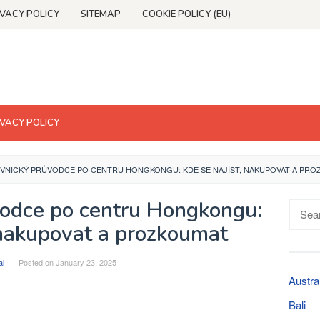
IVACY POLICY
SITEMAP
COOKIE POLICY (EU)
IVACY POLICY
VNICKÝ PRŮVODCE PO CENTRU HONGKONGU: KDE SE NAJÍST, NAKUPOVAT A PRO
vodce po centru Hongkongu:
Searc
for:
 nakupovat a prozkoumat
al
Posted on
January 23, 2025
Austra
Bali