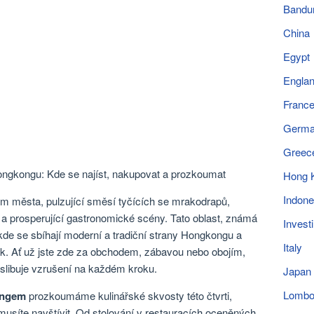
Bandu
China
Egypt
Engla
Franc
Germ
Greec
Hong 
Indone
em města, pulzující směsí tyčících se mrakodrapů,
 a prosperující gastronomické scény. Tato oblast, známá
Invest
 kde se sbíhají moderní a tradiční strany Hongkongu a
Italy
k. Ať už jste zde za obchodem, zábavou nebo obojím,
á slibuje vzrušení na každém kroku.
Japan
Lomb
ongem
prozkoumáme kulinářské skvosty této čtvrti,
 musíte navštívit. Od stolování v restauracích oceněných