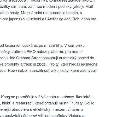
ážitky dim sum, zatímco moderní podniky, jako je Mott
časné hosty. Mezinárodní restaurace je bohatá, s
 pro japonskou kuchyni a L’Atelier de Joël Robuchon pro
 luxusních butiků až po místní trhy. V komplexu
značky, zatímco PMQ nabízí platformu pro místní
odél ulice Graham Street poskytují autentický pohled do
é produkty a tradiční zboží. Pro ty, kteří hledají jedinečné
ar Row) nabízí starožitnosti a kuriozity, které zachycují
g Kong se proměňuje v živé centrum zábavy. Ikonická
lubů a restaurací, které přitahují místní i turisty. SoHo
něnější atmosféru s eklektickým mixem vináren a
a poskytují nádherný výhled na přístav Victoria a