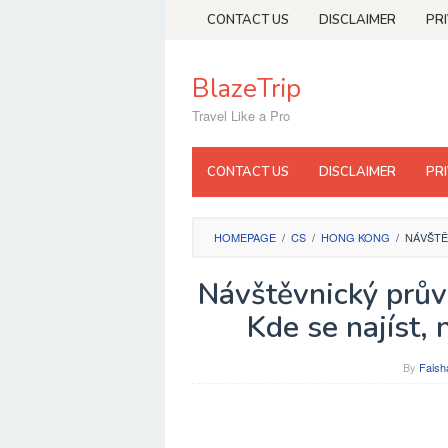
Skip
CONTACT US
DISCLAIMER
PR
to
content
BlazeTrip
Travel Like a Pro
CONTACT US
DISCLAIMER
PR
HOMEPAGE
/
CS
/
HONG KONG
/
NÁVŠTĚ
Návštěvnický prů
Kde se najíst,
By
Faish