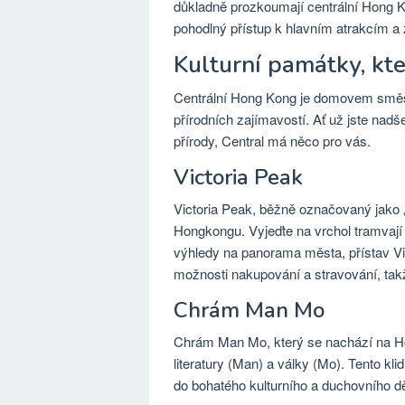
důkladně prozkoumají centrální Hong K
pohodlný přístup k hlavním atrakcím a
Kulturní památky, kte
Centrální Hong Kong je domovem směsi
přírodních zajímavostí. Ať už jste nadš
přírody, Central má něco pro vás.
Victoria Peak
Victoria Peak, běžně označovaný jako „
Hongkongu. Vyjeďte na vrchol tramvají
výhledy na panorama města, přístav Vict
možnosti nakupování a stravování, takž
Chrám Man Mo
Chrám Man Mo, který se nachází na Ho
literatury (Man) a války (Mo). Tento kli
do bohatého kulturního a duchovního d