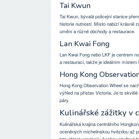
Tai Kwun
Tai Kwun, bývalá policejní stanice pře
historie nutností. Místo nabízí krásně
umění a různé obchody a restaurace.
Lan Kwai Fong
Lan Kwai Fong nebo LKF je centrem nočn
a restaurací, takže je ideálním místem
Hong Kong Observatio
Hong Kong Observation Wheel se nacház
výhled na přístav Victoria. Je to skvělé
páry.
Kulinářské zážitky v 
Kulinářská krajina centrálního Hongko
oceněných michelinskou hvězdou až po 
tato oblast uspokojí všechny chuťové b