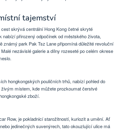
ístní tajemství
 cest skrývá centrální Hong Kong četné skryté
 nabízí přirozený odpočinek od městského života,
ě známý park Pak Tsz Lane připomíná důležité revoluční
 Malé nezávislé galerie a dílny rozeseté po celém okrese
meslo.
ších hongkongských pouličních trhů, nabízí pohled do
je živým místem, kde můžete prozkoumat čerstvé
í hongkongské zboží.
r Row, je pokladnicí starožitností, kuriozit a umění. Ať
 nebo jedinečných suvenýrech, tato okouzlující ulice má