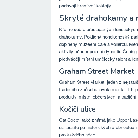
podávají kreativní koktejly.
Skryté drahokamy a m
Kromě dobře prošlapaných turistických
drahokamy. Poklidný hongkongský park
doplněný muzeem čaje a voliérou. Mén
aktivity během pozdní dynastie Čching.
předvádějí místní umělecký talent a ře
Graham Street Market
Graham Street Market, jeden z nejstar
tradičního způsobu života města. Trh 
produkty, místní občerstvení a tradičn
Kočičí ulice
Cat Street, také známá jako Upper Lasca
už toužíte po historických drobnostech
pro každého něco.