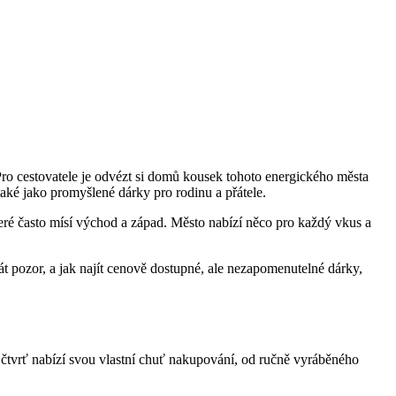
Pro cestovatele je odvézt si domů kousek tohoto energického města
aké jako promyšlené dárky pro rodinu a přátele.
teré často mísí východ a západ. Město nabízí něco pro každý vkus a
át pozor, a jak najít cenově dostupné, ale nezapomenutelné dárky,
á čtvrť nabízí svou vlastní chuť nakupování, od ručně vyráběného