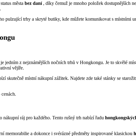
 status města
bez daní
, díky čemuž je mnoho položek dostupnějších n
.
lzující trhy a skryté butiky, kde můžete komunikovat s místními umě
kongu
 je jedním z nejznámějších nočních trhů v Hongkongu. Je to skvělé mí
tivní vějíře.
nabízí skutečně místní nákupní zážitek. Najdete zde také stánky se star
o cenách.
 to nákupní ráj pro každého. Tento rušný trh nabízí řadu
hongkongských
rní memorabilie a dokonce i svérázné předměty inspirované klasickou