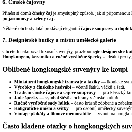
6. Čínské čajovny
Přinést si domů
čínský čaj
je smysluplný způsob, jak si připomenout
po jasmínový a zelený čaj
.
Některé obchody také prodávají elegantní
čajové soupravy a doplň
7. Designérské butiky a místní umělecké galerie
Chcete-li nakupovat luxusní suvenýry, prozkoumejte
designérské bu
Hongkongem, keramiku a ručně vyráběné šperky
– ideální pro ty
Oblíbené hongkongské suvenýry ke koupi
Miniaturní hongkongské tramvaje a taxíky
— ikonické symb
Výrobky z čínského hedvábí
– včetně šátků, váčků a šatů.
Tradiční čínské čajové a čajové soupravy
— pro klasický kul
Jade šperky
— symbol štěstí a ochrany v čínské kultuře.
Ručně vyráběné sady hůlek
– často krásně zdobené a zabalen
Kaligrafické umění a svitky
— pro osobní, umělecký suvenýr
Vintage plakáty a filmové memorabilie
– kývnutí na hongkon
Často kladené otázky o hongkongských su