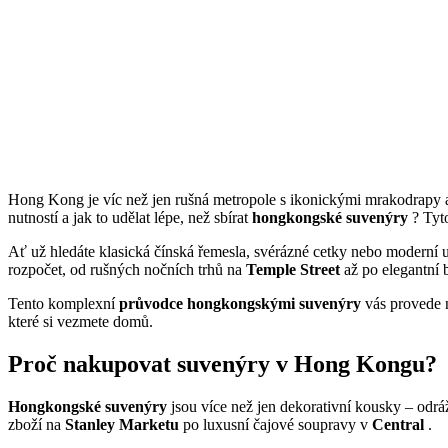
Hong Kong je víc než jen rušná metropole s ikonickými mrakodrapy a p
nutností a jak to udělat lépe, než sbírat
hongkongské suvenýry
? Tyto
Ať už hledáte klasická čínská řemesla, svérázné cetky nebo moderní 
rozpočet, od rušných nočních trhů na
Temple Street
až po elegantní 
Tento komplexní
průvodce hongkongskými suvenýry
vás provede n
které si vezmete domů.
Proč nakupovat suvenýry v Hong Kongu?
Hongkongské suvenýry
jsou více než jen dekorativní kousky – odrá
zboží na
Stanley Marketu
po luxusní čajové soupravy v
Central
.