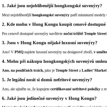
1. Jaké jsou nejoblíbenější hongkongské suvenýry?
Mezi nejoblíbenější
hongkongské suvenýry
patří miniaturní modely 
2. Kde mohu v Hong Kongu koupit cenově dostupné
Pro cenově dostupné suvenýry navštivte
noční tržiště Temple Street
3. Jsou v Hong Kongu nějaké luxusní suvenýry?
Ano! V
PMQ
najdete luxusní suvenýry na designové zboží,
v umělec
4. Mohu při nákupu hongkongských suvenýrů smlou
Ano, na pouličních trzích,
jako je
Temple Street
a
Ladies’ Market
5. Je legální nosit si domů nefritové suvenýry?
Ano, ale ujistěte se, že kupujete
certifikované nefritové položky
z re
6. Jaké jsou jedinečné suvenýry v Hong Kongu?