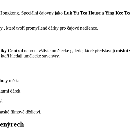
 Hongkong. Speciální čajovny jako
Luk Yu Tea House
a
Ying Kee Te
ky
, které tvoří promyšlené dárky pro čajové nadšence.
tiky Central
nebo navštivte umělecké galerie, které představují
místní
, kteří hledají umělecké suvenýry.
oly města.
turní dárek.
é.
.
gské filmové dědictví.
venýrech