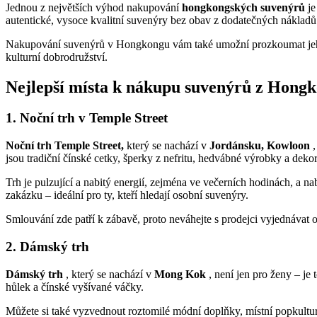
Jednou z největších výhod nakupování
hongkongských suvenýrů
je
autentické, vysoce kvalitní suvenýry bez obav z dodatečných nákladů
Nakupování suvenýrů v Hongkongu vám také umožní prozkoumat jeho pu
kulturní dobrodružství.
Nejlepší místa k nákupu suvenýrů z Hong
1. Noční trh v Temple Street
Noční trh Temple Street,
který se nachází v
Jordánsku, Kowloon
,
jsou tradiční čínské cetky, šperky z nefritu, hedvábné výrobky a dekora
Trh je pulzující a nabitý energií, zejména ve večerních hodinách, a 
zakázku – ideální pro ty, kteří hledají osobní suvenýry.
Smlouvání zde patří k zábavě, proto neváhejte s prodejci vyjednávat 
2. Dámský trh
Dámský trh
, který se nachází v
Mong Kok
, není jen pro ženy – je
hůlek a čínské vyšívané váčky.
Můžete si také vyzvednout roztomilé módní doplňky, místní popkultu