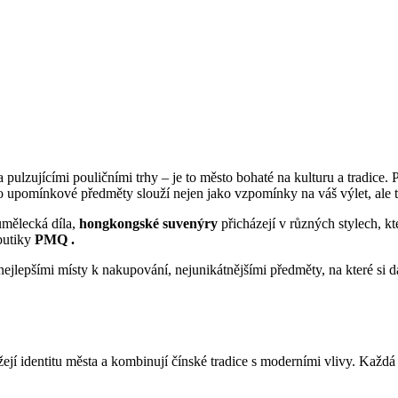
ulzujícími pouličními trhy – je to město bohaté na kulturu a tradice. 
 upomínkové předměty slouží nejen jako vzpomínky na váš výlet, ale t
umělecká díla,
hongkongské suvenýry
přicházejí v různých stylech, k
butiky
PMQ .
ejlepšími místy k nakupování, nejunikátnějšími předměty, na které si d
žejí identitu města a kombinují čínské tradice s moderními vlivy. Každ