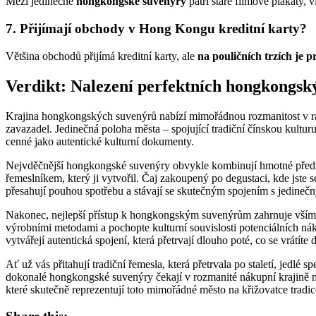
Mezi jedinečné
hongkongské suvenýry
patří staré filmové plakáty, 
7. Přijímají obchody v Hong Kongu kreditní karty?
Většina obchodů přijímá kreditní karty, ale
na pouličních trzích je 
Verdikt: Nalezení perfektních hongkongsk
Krajina hongkongských suvenýrů nabízí mimořádnou rozmanitost v rá
zavazadel. Jedinečná poloha města – spojující tradiční čínskou kultur
cenné jako autentické kulturní dokumenty.
Nejvděčnější hongkongské suvenýry obvykle kombinují hmotné předmět
řemeslníkem, který ji vytvořil. Čaj zakoupený po degustaci, kde jst
přesahují pouhou spotřebu a stávají se skutečným spojením s jedineč
Nakonec, nejlepší přístup k hongkongským suvenýrům zahrnuje všímavo
výrobními metodami a pochopte kulturní souvislosti potenciálních 
vytvářejí autentická spojení, která přetrvají dlouho poté, co se vrátíte
Ať už vás přitahují tradiční řemesla, která přetrvala po staletí, jedl
dokonalé hongkongské suvenýry čekají v rozmanité nákupní krajině m
které skutečně reprezentují toto mimořádné město na křižovatce tradic