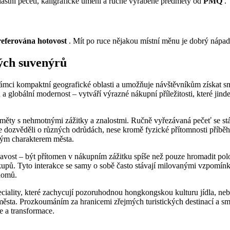
vlastní pečeti, kaligrafické umění a ručně vyráběné předměty od
PMQ
.
preferována hotovost
. Mít po ruce nějakou místní měnu je dobrý nápad
ých suvenýrů
mci kompaktní geografické oblasti a umožňuje návštěvníkům získat s
u a globální modernost – vytváří výrazné nákupní příležitosti, které ji
y s nehmotnými zážitky a znalostmi. Ručně vyřezávaná pečeť se stává 
e se dozvěděli o různých odrůdách, nese kromě fyzické přítomnosti př
ným charakterem města.
st – být přítomen v nákupním zážitku spíše než pouze hromadit položk
nákupů. Tyto interakce se samy o sobě často stávají milovanými vzpo
 domů.
é speciality, které zachycují pozoruhodnou hongkongskou kulturu jídla, n
ěsta. Prozkoumáním za hranicemi zřejmých turistických destinací a smy
e a transformace.