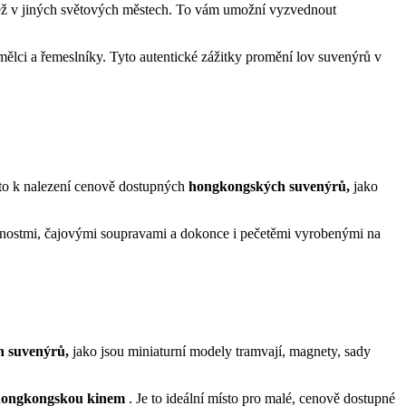
ež v jiných světových městech. To vám umožní vyzvednout
lci a řemeslníky. Tyto autentické zážitky promění lov suvenýrů v
sto k nalezení cenově dostupných
hongkongských suvenýrů,
jako
ožitnostmi, čajovými soupravami a dokonce i pečetěmi vyrobenými na
 suvenýrů,
jako jsou miniaturní modely tramvají, magnety, sady
hongkongskou kinem
. Je to ideální místo pro malé, cenově dostupné