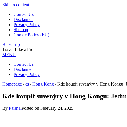
Skip to content
Contact Us
Disclaimer
Privacy Policy
Sitemap
Cookie Policy (EU)
BlazeTrip
Travel Like a Pro
MENU
Contact Us
Disclaimer
Privacy Policy
Homepage
/
cs
/
Hong Kong
/
Kde koupit suvenýry v Hong Kongu: J
Kde koupit suvenýry v Hong Kongu: Jedin
By
Faishal
Posted on
February 24, 2025