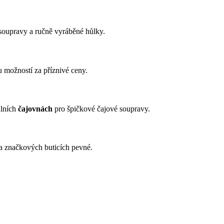
 soupravy a ručně vyráběné hůlky.
u možností za příznivé ceny.
álních
čajovnách
pro špičkové čajové soupravy.
a značkových buticích pevné.