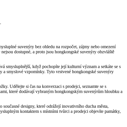
.
mysluplné suvenýry bez ohledu na rozpočet, zájmy nebo omezení
nde nejsou dostupné, a proto jsou hongkongské suvenýry obzvláště
smysluplnější, když pochopíte její kulturní význam a setkáte se s
íběhy a smyslové vzpomínky. Tyto vrstvené hongkongské suvenýry
y. Udělejte si čas na konverzaci s prodejci, seznamte se s
mínkami, které dodávají vybraným hongkongským suvenýrům hloubku a
ebo současné designy, které odrážejí inovativního ducha města,
sluplným kontaktem s místními tvůrci a prodejci objevíte památky,