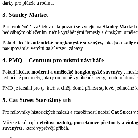
dárky pro přátele a rodinu.
3. Stanley Market
Pro uvolněnější zážitek z nakupování se vydejte na
Stanley Market
n
hedvábným oblečením, ručně vyráběnými řemesly a čínskými umělec
Pokud hledáte
autentické hongkongské suvenýry,
jako jsou
kaligra
nakupování suvenýrů další vrstvu zábavy.
4. PMQ – Centrum pro místní návrháře
Pokud hledáte
moderní a umělecké hongkongské suvenýry
, musít
jedinečné předměty, jako jsou ručně vyráběné šperky, moderní domácí
PMQ je ideální pro ty, kteří si chtějí domů přinést stylové, jedinečné 
5. Cat Street Starožitný trh
Pro milovníky historických nálezů a starožitností nabízí
Cat Street
v
Můžete také najít
nefritové ozdoby, porcelánové předměty a vinta
suvenýrů
, které vyprávějí příběh.