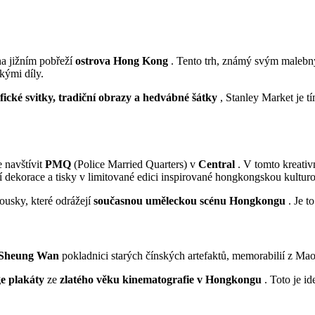
a jižním pobřeží
ostrova Hong Kong
. Tento trh, známý svým malebn
kými díly.
fické svitky, tradiční obrazy a hedvábné šátky
, Stanley Market je 
e navštívit
PMQ
(Police Married Quarters) v
Central
. V tomto kreativn
 dekorace a tisky v limitované edici inspirované hongkongskou kulturo
kousky, které odrážejí
současnou uměleckou scénu Hongkongu
. Je t
Sheung Wan
pokladnici starých čínských artefaktů, memorabilií z Mao
ge plakáty
ze
zlatého věku kinematografie v Hongkongu
. Toto je i