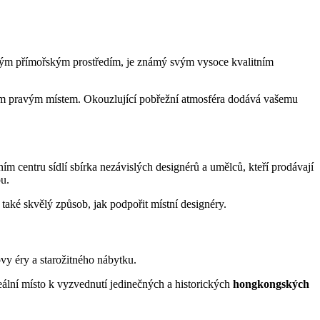
ým přímořským prostředím, je známý svým vysoce kvalitním
tím pravým místem. Okouzlující pobřežní atmosféra dodává vašemu
ím centru sídlí sbírka nezávislých designérů a umělců, kteří prodávají
u.
o také skvělý způsob, jak podpořit místní designéry.
vy éry a starožitného nábytku.
deální místo k vyzvednutí jedinečných a historických
hongkongských