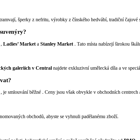
tramvají, šperky z nefritu, výrobky z čínského hedvábí, tradiční čajové
 suvenýry?
,
Ladies’ Market
a
Stanley Market
. Tato místa nabízejí širokou škál
kých galeriích v Central
najdete exkluzivní umělecká díla a ve speci
vat?
, je smlouvání běžné . Ceny jsou však obvykle v obchodních centrech 
nomovaných obchodů, abyste se vyhnuli padělanému zboží.