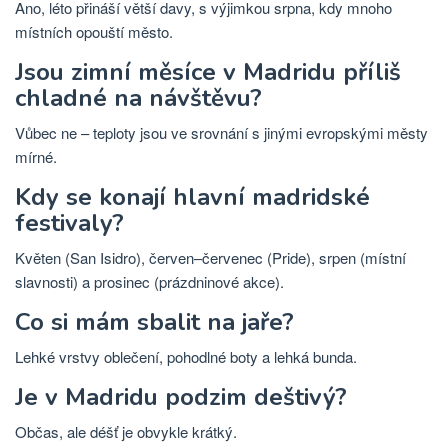
Ano, léto přináší větší davy, s výjimkou srpna, kdy mnoho
místních opouští město.
Jsou zimní měsíce v Madridu příliš
chladné na návštěvu?
Vůbec ne – teploty jsou ve srovnání s jinými evropskými městy
mírné.
Kdy se konají hlavní madridské
festivaly?
Květen (San Isidro), červen–červenec (Pride), srpen (místní
slavnosti) a prosinec (prázdninové akce).
Co si mám sbalit na jaře?
Lehké vrstvy oblečení, pohodlné boty a lehká bunda.
Je v Madridu podzim deštivý?
Občas, ale déšť je obvykle krátký.