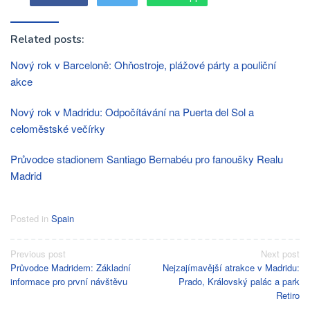
Related posts:
Nový rok v Barceloně: Ohňostroje, plážové párty a pouliční
akce
Nový rok v Madridu: Odpočítávání na Puerta del Sol a
celoměstské večírky
Průvodce stadionem Santiago Bernabéu pro fanoušky Realu
Madrid
Posted in
Spain
Post
Previous post
Next post
Průvodce Madridem: Základní
Nejzajímavější atrakce v Madridu:
navigation
informace pro první návštěvu
Prado, Královský palác a park
Retiro