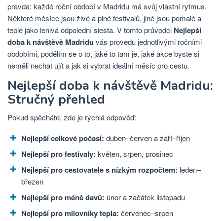
pravda: každé roční období v Madridu má svůj vlastní rytmus.
Některé měsíce jsou živé a plné festivalů, jiné jsou pomalé a
teplé jako lenivá odpolední siesta. V tomto průvodci
Nejlepší
doba k návštěvě Madridu
vás provedu jednotlivými ročními
obdobími, podělím se o to, jaké to tam je, jaké akce byste si
neměli nechat ujít a jak si vybrat ideální měsíc pro cestu.
Nejlepší doba k návštěvě Madridu:
Stručný přehled
Pokud spěcháte, zde je rychlá odpověď:
Nejlepší celkové počasí:
duben–červen a září–říjen
Nejlepší pro festivaly:
květen, srpen, prosinec
Nejlepší pro cestovatele s nízkým rozpočtem:
leden–
březen
Nejlepší pro méně davů:
únor a začátek listopadu
Nejlepší pro milovníky tepla:
červenec–srpen