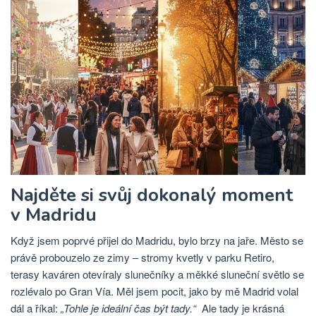
Najděte si svůj dokonalý moment
v Madridu
Když jsem poprvé přijel do Madridu, bylo brzy na jaře. Město se
právě probouzelo ze zimy – stromy kvetly v parku Retiro,
terasy kaváren otevíraly slunečníky a měkké sluneční světlo se
rozlévalo po Gran Vía. Měl jsem pocit, jako by mě Madrid volal
dál a říkal:
„Tohle je ideální čas být tady.“
Ale tady je krásná