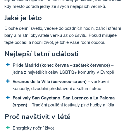
kdy město pořádá jedny ze svých nejlepších večírků.
Jaké je léto
Dlouhé denní světlo, večeře do pozdních hodin, zářící střešní
bary a místní obyvatelé venku až do úsvitu. Pokud milujete
teplé počasí a noční život, je tohle vaše roční období.
Nejlepší letní události
Pride Madrid (konec června – začátek července)
–
jedna z největších oslav LGBTQ+ komunity v Evropě
Veranos de la Villa (červenec–srpen)
– venkovní
koncerty, divadelní představení a kulturní akce
Festivaly San Cayetano, San Lorenzo a La Paloma
(srpen)
– Tradiční pouliční festivaly plné hudby a jídla
Proč navštívit v létě
Energický noční život