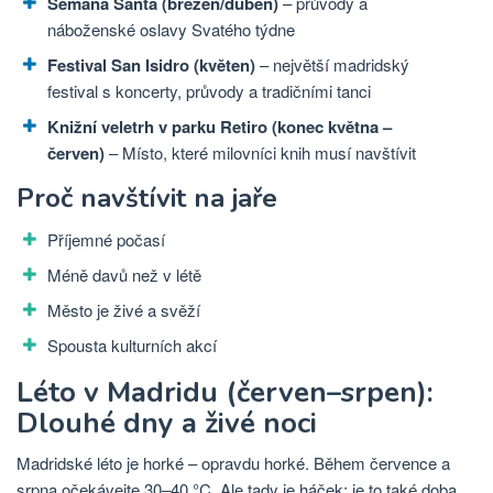
Semana Santa (březen/duben)
– průvody a
náboženské oslavy Svatého týdne
Festival San Isidro (květen)
– největší madridský
festival s koncerty, průvody a tradičními tanci
Knižní veletrh v parku Retiro (konec května –
červen)
– Místo, které milovníci knih musí navštívit
Proč navštívit na jaře
Příjemné počasí
Méně davů než v létě
Město je živé a svěží
Spousta kulturních akcí
Léto v Madridu (červen–srpen):
Dlouhé dny a živé noci
Madridské léto je horké – opravdu horké. Během července a
srpna očekávejte 30–40 °C. Ale tady je háček: je to také doba,