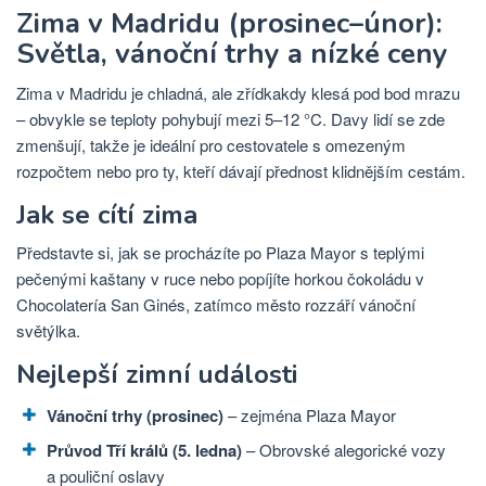
Zima v Madridu (prosinec–únor):
Světla, vánoční trhy a nízké ceny
Zima v Madridu je chladná, ale zřídkakdy klesá pod bod mrazu
– obvykle se teploty pohybují mezi 5–12 °C. Davy lidí se zde
zmenšují, takže je ideální pro cestovatele s omezeným
rozpočtem nebo pro ty, kteří dávají přednost klidnějším cestám.
Jak se cítí zima
Představte si, jak se procházíte po Plaza Mayor s teplými
pečenými kaštany v ruce nebo popíjíte horkou čokoládu v
Chocolatería San Ginés, zatímco město rozzáří vánoční
světýlka.
Nejlepší zimní události
Vánoční trhy (prosinec)
– zejména Plaza Mayor
Průvod Tří králů (5. ledna)
– Obrovské alegorické vozy
a pouliční oslavy