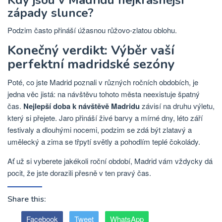
západy slunce?
Podzim často přináší úžasnou růžovo-zlatou oblohu.
Konečný verdikt: Výběr vaší
perfektní madridské sezóny
Poté, co jste Madrid poznali v různých ročních obdobích, je
jedna věc jistá: na návštěvu tohoto města neexistuje špatný
čas.
Nejlepší doba k návštěvě Madridu
závisí na druhu výletu,
který si přejete. Jaro přináší živé barvy a mírné dny, léto září
festivaly a dlouhými nocemi, podzim se zdá být zlatavý a
umělecký a zima se třpytí světly a pohodlím teplé čokolády.
Ať už si vyberete jakékoli roční období, Madrid vám vždycky dá
pocit, že jste dorazili přesně v ten pravý čas.
Share this:
Facebook
Tweet
WhatsApp