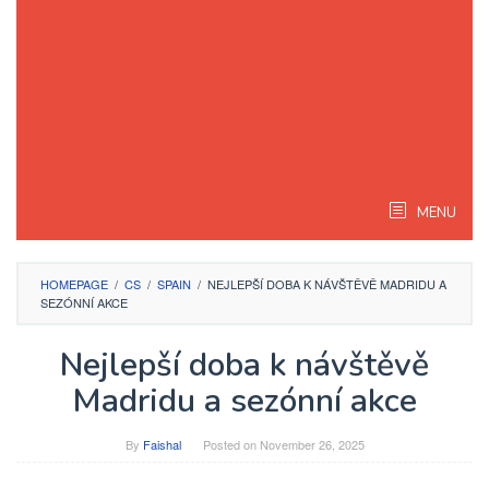
MENU
HOMEPAGE
/
CS
/
SPAIN
/
NEJLEPŠÍ DOBA K NÁVŠTĚVĚ MADRIDU A
SEZÓNNÍ AKCE
Nejlepší doba k návštěvě
Madridu a sezónní akce
By
Faishal
Posted on
November 26, 2025