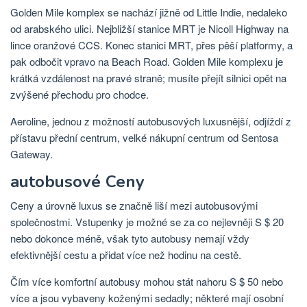
Golden Mile komplex se nachází jižně od Little Indie, nedaleko
od arabského ulici. Nejbližší stanice MRT je Nicoll Highway na
lince oranžové CCS. Konec stanici MRT, přes pěší platformy, a
pak odbočit vpravo na Beach Road. Golden Mile komplexu je
krátká vzdálenost na pravé straně; musíte přejít silnici opět na
zvýšené přechodu pro chodce.
Aeroline, jednou z možností autobusových luxusnější, odjíždí z
přístavu přední centrum, velké nákupní centrum od Sentosa
Gateway.
autobusové Ceny
Ceny a úrovně luxus se značně liší mezi autobusovými
společnostmi. Vstupenky je možné se za co nejlevněji S $ 20
nebo dokonce méně, však tyto autobusy nemají vždy
efektivnější cestu a přidat více než hodinu na cestě.
Čím více komfortní autobusy mohou stát nahoru S $ 50 nebo
více a jsou vybaveny koženými sedadly; některé mají osobní