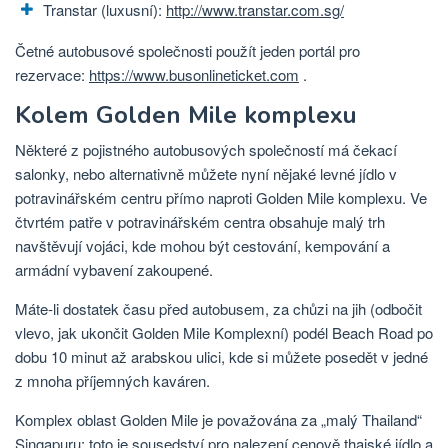
Transtar (luxusní):
http://www.transtar.com.sg/
Četné autobusové společnosti použít jeden portál pro
rezervace:
https://www.busonlineticket.com
.
Kolem Golden Mile komplexu
Některé z pojistného autobusových společností má čekací
salonky, nebo alternativně můžete nyní nějaké levné jídlo v
potravinářském centru přímo naproti Golden Mile komplexu. Ve
čtvrtém patře v potravinářském centra obsahuje malý trh
navštěvují vojáci, kde mohou být cestování, kempování a
armádní vybavení zakoupené.
Máte-li dostatek času před autobusem, za chůzi na jih (odbočit
vlevo, jak ukončit Golden Mile Komplexní) podél Beach Road po
dobu 10 minut až arabskou ulici, kde si můžete posedět v jedné
z mnoha příjemných kaváren.
Komplex oblast Golden Mile je považována za „malý Thailand“
Singapuru; toto je sousedství pro nalezení cenově thajské jídlo a