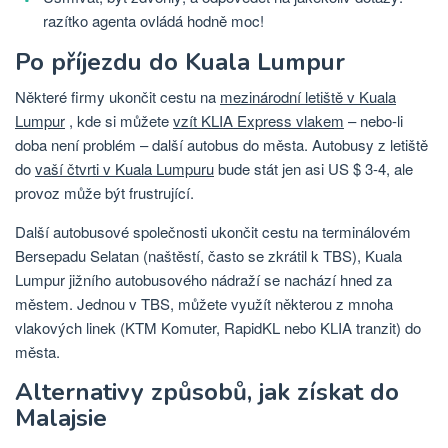
razítko agenta ovládá hodně moc!
Po příjezdu do Kuala Lumpur
Některé firmy ukončit cestu na
mezinárodní letiště v Kuala
Lumpur
, kde si můžete
vzít KLIA Express vlakem
– nebo-li
doba není problém – další autobus do města. Autobusy z letiště
do
vaší čtvrti v Kuala Lumpuru
bude stát jen asi US $ 3-4, ale
provoz může být frustrující.
Další autobusové společnosti ukončit cestu na terminálovém
Bersepadu Selatan (naštěstí, často se zkrátil k TBS), Kuala
Lumpur jižního autobusového nádraží se nachází hned za
městem. Jednou v TBS, můžete využít některou z mnoha
vlakových linek (KTM Komuter, RapidKL nebo KLIA tranzit) do
města.
Alternativy způsobů, jak získat do
Malajsie