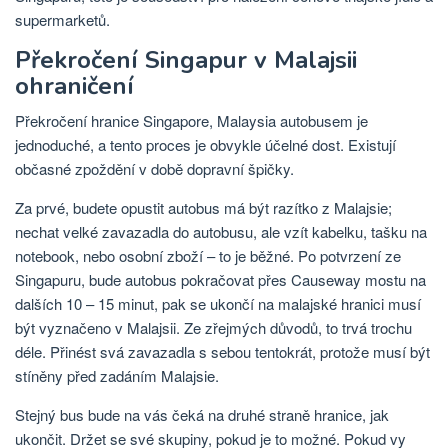
supermarketů.
Překročení Singapur v Malajsii
ohraničení
Překročení hranice Singapore, Malaysia autobusem je
jednoduché, a tento proces je obvykle účelné dost. Existují
občasné zpoždění v době dopravní špičky.
Za prvé, budete opustit autobus má být razítko z Malajsie;
nechat velké zavazadla do autobusu, ale vzít kabelku, tašku na
notebook, nebo osobní zboží – to je běžné. Po potvrzení ze
Singapuru, bude autobus pokračovat přes Causeway mostu na
dalších 10 – 15 minut, pak se ukončí na malajské hranici musí
být vyznačeno v Malajsii. Ze zřejmých důvodů, to trvá trochu
déle. Přinést svá zavazadla s sebou tentokrát, protože musí být
stíněny před zadáním Malajsie.
Stejný bus bude na vás čeká na druhé straně hranice, jak
ukončit. Držet se své skupiny, pokud je to možné. Pokud vy