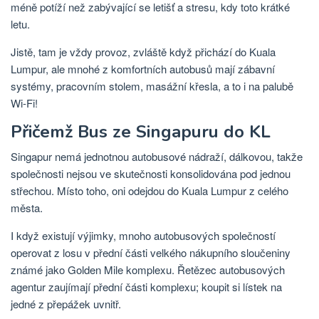
méně potíží než zabývající se letišť a stresu, kdy toto krátké
letu.
Jistě, tam je vždy provoz, zvláště když přichází do Kuala
Lumpur, ale mnohé z komfortních autobusů mají zábavní
systémy, pracovním stolem, masážní křesla, a to i na palubě
Wi-Fi!
Přičemž Bus ze Singapuru do KL
Singapur nemá jednotnou autobusové nádraží, dálkovou, takže
společnosti nejsou ve skutečnosti konsolidována pod jednou
střechou. Místo toho, oni odejdou do Kuala Lumpur z celého
města.
I když existují výjimky, mnoho autobusových společností
operovat z losu v přední části velkého nákupního sloučeniny
známé jako Golden Mile komplexu. Řetězec autobusových
agentur zaujímají přední části komplexu; koupit si lístek na
jedné z přepážek uvnitř.