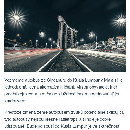
Vezmeme autobus ze Singapuru do
Kuala Lumpur
v Malajsii je
jednoduchá, levná alternativa k létání. Místní obyvatelé, kteří
procházejí sem a tam často služebně často upřednostňují jet
autobusem.
Přestože změna země autobusem zvuků potenciálně skličující,
tyto autobusy nejsou přesně rattletraps
a silnice je dobře
udržované. Bude po souši do Kuala Lumpur je ve skutečnosti