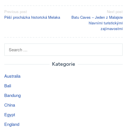
Post
Previous post
Next post
Pěší procházka historická Melaka
Batu Caves – Jeden z Malajsie
navigation
hlavními turistickými
zajímavostmi
Search
for:
Kategorie
Australia
Bali
Bandung
China
Egypt
England