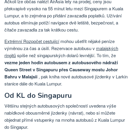
Ačkoli lze občas nalézt AirAsia lety na prodej, ceny jsou
překvapivě vysoko na 55 minut letu mezi Singapurem a Kuala
Lumpur, a to zejména po přidání zavazadla poplatků. Užívání
autobus eliminuje potíží navigace dvě letiště, bezpečnost, a
čítače zavazadla za tak krátkou cestu.
Extrémní Rozpočet cestující
mohou ušetřit nějaké peníze
výměnou za čas a úsilí. Rezervace autobusu v
malajských
ringitů
spíše než singapurských dolarů levnější. To tím, že
vezme jeden hodin autobusem z autobusového nádraží
Queen Street v Singapuru přes Causeway mostu Johor
Bahru v Malajsii
, pak kniha nové autobusové jízdenky v Larkin
stanice dále do Kuala Lumpur.
Od KL do Singapuru
Většinu stejných autobusových společností uvedena výše
nabídkové obousměrné jízdenky (návrat), nebo si můžete
objednat přímé vstupenky na mnoha autobusů z Kuala Lumpur
do Singapur.