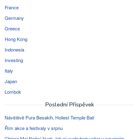
France
Germany
Greece
Hong Kong
Indonesia
Investing
Italy
Japan
Lombok
Poslední Příspěvek
Návštěvě Pura Besakih, Holiest Temple Bali
Řím akce a festivaly v srpnu
Chiang Mai Noční život: Jak si vychutnat večer v severním