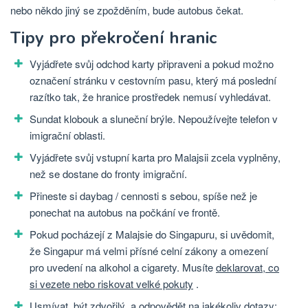
nebo někdo jiný se zpožděním, bude autobus čekat.
Tipy pro překročení hranic
Vyjádřete svůj odchod karty připraveni a pokud možno
označení stránku v cestovním pasu, který má poslední
razítko tak, že hranice prostředek nemusí vyhledávat.
Sundat klobouk a sluneční brýle. Nepoužívejte telefon v
imigrační oblasti.
Vyjádřete svůj vstupní karta pro Malajsii zcela vyplněny,
než se dostane do fronty imigrační.
Přineste si daybag / cennosti s sebou, spíše než je
ponechat na autobus na počkání ve frontě.
Pokud pocházejí z Malajsie do Singapuru, si uvědomit,
že Singapur má velmi přísné celní zákony a omezení
pro uvedení na alkohol a cigarety. Musíte
deklarovat, co
si vezete nebo riskovat velké pokuty
.
Usmívat, být zdvořilý, a odpovědět na jakékoliv dotazy: