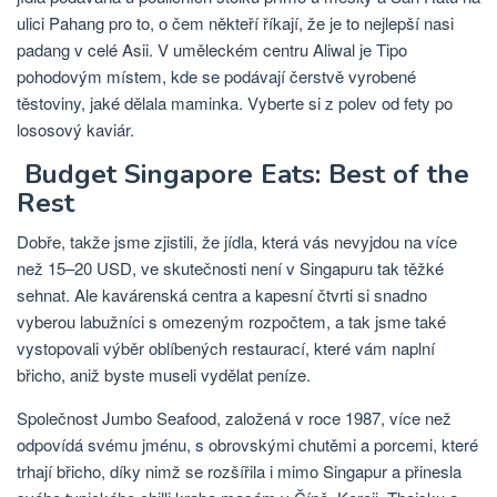
ulici Pahang pro to, o čem někteří říkají, že je to nejlepší nasi
padang v celé Asii. V uměleckém centru Aliwal je Tipo
pohodovým místem, kde se podávají čerstvě vyrobené
těstoviny, jaké dělala maminka. Vyberte si z polev od fety po
lososový kaviár.
Budget Singapore Eats: Best of the
Rest
Dobře, takže jsme zjistili, že jídla, která vás nevyjdou na více
než 15–20 USD, ve skutečnosti není v Singapuru tak těžké
sehnat. Ale kavárenská centra a kapesní čtvrti si snadno
vyberou labužníci s omezeným rozpočtem, a tak jsme také
vystopovali výběr oblíbených restaurací, které vám naplní
břicho, aniž byste museli vydělat peníze.
Společnost Jumbo Seafood, založená v roce 1987, více než
odpovídá svému jménu, s obrovskými chutěmi a porcemi, které
trhají břicho, díky nimž se rozšířila i mimo Singapur a přinesla