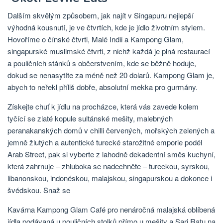
Dalším skvělým způsobem, jak najít v Singapuru nejlepší
výhodná kousnutí, je ve čtvrtích, kde je jídlo životním stylem.
Hovoříme o čínské čtvrti, Malé Indii a Kampong Glam,
singapurské muslimské čtvrti, z nichž každá je plná restaurací
a pouličních stánků s občerstvením, kde se běžně hoduje,
dokud se nenasytíte za méně než 20 dolarů. Kampong Glam je,
abych to neřekl příliš dobře, absolutní mekka pro gurmány.
Získejte chuť k jídlu na procházce, která vás zavede kolem
tyčící se zlaté kopule sultánské mešity, malebných
peranakanských domů v chilli červených, mořských zelených a
jemně žlutých a autentické turecké starožitné emporie podél
Arab Street, pak si vyberte z lahodně dekadentní směs kuchyní,
která zahrnuje – zhluboka se nadechněte – tureckou, syrskou,
libanonskou, indonéskou, malajskou, singapurskou a dokonce i
švédskou. Snaž se
Kavárna Kampong Glam Café pro nenáročná malajská oblíbená
jídla podávaná u pouličních stolků přímo u mešity a Sari Ratu na