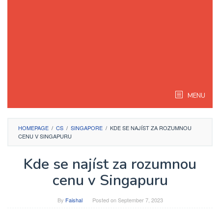
MENU
HOMEPAGE
/
CS
/
SINGAPORE
/
KDE SE NAJÍST ZA ROZUMNOU
CENU V SINGAPURU
Kde se najíst za rozumnou
cenu v Singapuru
By
Faishal
Posted on
September 7, 2023