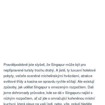
Pravděpodobně jste slyšeli, že Singapur může být pro
nepřipravené turisty trochu drahý. A jistě, ty luxusní hotelové
pobyty, večeře oceněné michelinskými hvězdami, atrakce
světové třídy a kasina se opravdu rychle sčítají. Ale existují
způsoby, jak udělat Singapur s omezeným rozpočtem. Dali
jsme dohromady průvodce, kde se dá v Singapuru najíst s
nízkým rozpočtem, ať už jde o omračující kořeněnou místní
kuchyni, která plave na vaší lodi, nebo, víte, právě hledáte