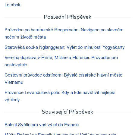
Lombok
Poslední Příspěvek
Průvodce po hamburské Reeperbahn: Navigace po slavném
nočním životě města
Starověká sopka Nglanggeran: Výlet do minulosti Yogyakarty
Veřejná doprava v Římě, Miláně a Florencii: Průvodce pro
cestovatele
Cestovní průvodce odstínem: Bývalé císařské hlavní město
Vietnamu
Provence Levandulová pole: Kdy a kde navštívit nejlepší
výhledy
Související Příspěvek
Balení Světlo pro váš výlet do Francie
Může Počasí ve Francii: Naplánujte si Vaší dovolenou do