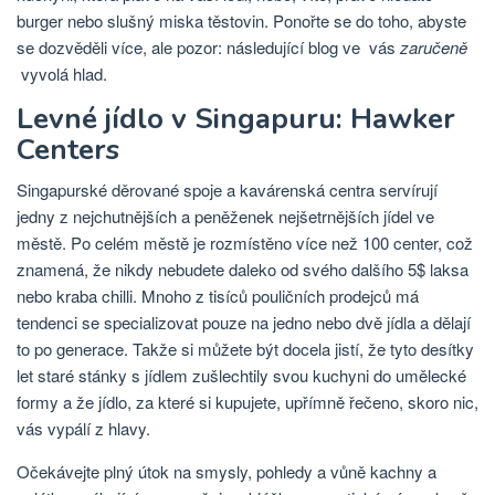
burger nebo slušný miska těstovin. Ponořte se do toho, abyste
se dozvěděli více, ale pozor: následující blog ve vás
zaručeně
vyvolá hlad.
Levné jídlo v Singapuru: Hawker
Centers
Singapurské děrované spoje a kavárenská centra servírují
jedny z nejchutnějších a peněženek nejšetrnějších jídel ve
městě. Po celém městě je rozmístěno více než 100 center, což
znamená, že nikdy nebudete daleko od svého dalšího 5$ laksa
nebo kraba chilli. Mnoho z tisíců pouličních prodejců má
tendenci se specializovat pouze na jedno nebo dvě jídla a dělají
to po generace. Takže si můžete být docela jistí, že tyto desítky
let staré stánky s jídlem zušlechtily svou kuchyni do umělecké
formy a že jídlo, za které si kupujete, upřímně řečeno, skoro nic,
vás vypálí z hlavy.
Očekávejte plný útok na smysly, pohledy a vůně kachny a