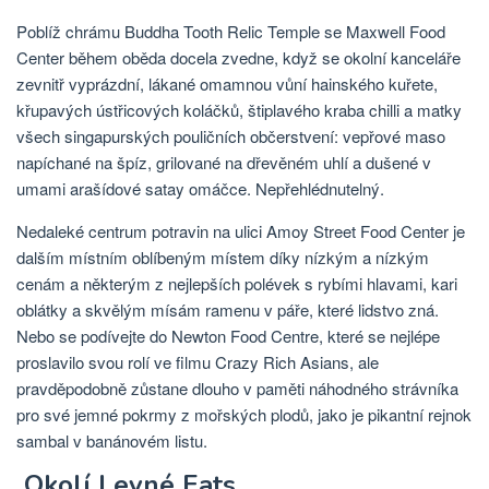
Poblíž chrámu Buddha Tooth Relic Temple se Maxwell Food
Center během oběda docela zvedne, když se okolní kanceláře
zevnitř vyprázdní, lákané omamnou vůní hainského kuřete,
křupavých ústřicových koláčků, štiplavého kraba chilli a matky
všech singapurských pouličních občerstvení: vepřové maso
napíchané na špíz, grilované na dřevěném uhlí a dušené v
umami arašídové satay omáčce. Nepřehlédnutelný.
Nedaleké centrum potravin na ulici Amoy Street Food Center je
dalším místním oblíbeným místem díky nízkým a nízkým
cenám a některým z nejlepších polévek s rybími hlavami, kari
oblátky a skvělým mísám ramenu v páře, které lidstvo zná.
Nebo se podívejte do Newton Food Centre, které se nejlépe
proslavilo svou rolí ve filmu Crazy Rich Asians, ale
pravděpodobně zůstane dlouho v paměti náhodného strávníka
pro své jemné pokrmy z mořských plodů, jako je pikantní rejnok
sambal v banánovém listu.
Okolí Levné Eats