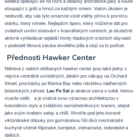
selátka opékající se na rožni a obláčky aromatické páry a kouře
stoupající z grilů a hrnců za každým rohem. Vaším úkolem je
nedovolit, aby vás tyto omamné vůně vtáhly přímo k prvnímu
stánku, který minete. Nejlepším tipem, který můžeme dát pro
zvládnutí umění stolování v kramářských centrech, je skutečně
aktivně vyhledávat nejdelší fronty hladových místních obyvatel:
v podstatě litinová záruka skvělého jídla a stojí za to počkat.
Přednosti Hawker Center
Některá z našich oblíbených hawker center jsou také jedny z
nejvíce centrálně umístěných, ideální pro nákupy na Orchard
Street, procházky po Marina Bay nebo návštěvu nádherných
botanických zahrad.
Lau Pa Sat
je atrakce sama o sobě, kterou
musíte vidět, a je známá svou výraznou architekturou v
koloniálním stylu a zvláštním osmiúhelníkovým tvarem, stejně
jako svým krabem satay a chilli. Vkročte pod jeho kované
viktoriánské oblouky pro gurmánskou říši divů mezinárodní
kuchyně včetně filipínské, korejské, vietnamské, indonéské a
dalších.