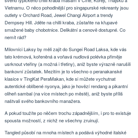
svého typického chilli kraba masám v Číně, Koreji, Thajsku a
Vietnamu. O něco pohodlnější pro singapurské rekreanty jsou
outlety v Orchard Road, Jewel Changi Airport a trendy
Dempsey Hill. Jděte na chilli kraba, zůstaňte na křupavé
smažené baby chobotnice. Delikátní a cenově dostupné. Co
nemít rád?
Milovníci Laksy by měli zajít do Sungei Road Laksa, kde vás
tato krémová, kořeněná a voňavá nudlová polévka přiměje
usrknout vteřiny (a možná i třetiny), aniž byste výrazně narušili
bankovní zůstatek. Mezitím je to všechno o peranakanské
klasice v TingKat PeraMakan, kde si můžete vychutnat
autentické oblíbené nyonya, jako je hovězí rendang a pikantní
oliheň sambal (na více místech po městě), aniž byste příliš
naštvali svého bankovního manažera.
A pokud toužíte po něčem trochu západnějším, i pro to existuje
spousta možností, z nichž ne všechny zruinují.
Tangled působí na mnoha místech a podává výhodné italské