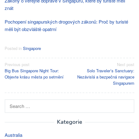
Zákony o veřejné dopravě v Singapuru, které by turisté měli
znát
Pochopení singapurských drogových zákonů: Proč by turisté
měli být obzvláště opatrní
Posted in
Singapore
Post
Previous post
Next post
Big Bus Singapore Night Tour:
Solo Traveler’s Sanctuary:
navigation
Objevte krásu města po setmění
Nezávislá a bezpečná navigace
Singapurem
Search
for:
Kategorie
Australia