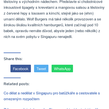
těstoviny s východním nádechem. Představte si chobotnicové
inkoustové špagety s krevetami a mangovou salsou a těstoviny
z červené řepy s lososem a kimchi, stejně jako se (ehm)
umami dělalo. Wolf Burgers má také několik provozoven a se
širokou škálou kvalitních hamburgerů, které začínají pod 10
babek, opravdu nemáte důvod, abyste jeden (nebo několik) z
nich na svém pobytu v Singapuru nenajedli.
Share this:
Facebook
Tweet
WhatsApp
Related posts:
Co dělat a nedělat v Singapuru pro batůžkáře a cestovatele s
omezeným rozpočtem