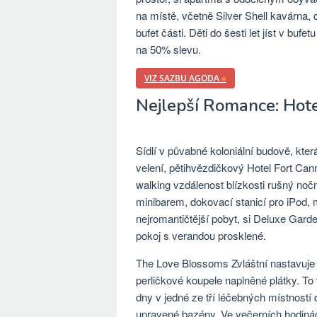
na místě, včetně Silver Shell kavárna
bufet části. Děti do šesti let jíst v bu
na 50% slevu.
VIZ SAZBU AGODA
»
Nejlepší Romance: Hote
Sídlí v půvabné koloniální budově, kter
velení, pětihvězdičkový Hotel Fort Can
walking vzdálenost blízkosti rušný noč
minibarem, dokovací stanicí pro iPod
nejromantičtější pobyt, si Deluxe Gar
pokoj s verandou prosklené.
The Love Blossoms Zvláštní nastavuje 
perličkové koupele naplněné plátky. To 
dny v jedné ze tří léčebných místností
upravené bazény. Ve večerních hodinác