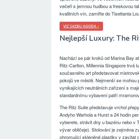
večeři s jemnou hudbou a freskovou tab
kvalitních vín, zamiřte do Tisettanta L
VIZ SAZBU AGODA
»
Nejlepší Luxury: The Ri
Nachází se pár kroků od Marina Bay a
Ritz-Carlton, Millennia Singapore trvá
současného art představovat mistrovská
pokojů ve městě. Nejmenší se mohou po
vynikajících neutrálních zařízení s m
standardnímu vybavení patří mramorov
The Ritz Suite představuje vrchol přep
Andyho Warhola a Hurst a 24 hodin per
vyberete, strávit dny u bazénu nebo v 
vývar obličeje). Stolování je zejména z
ohromující skleněné plastiky v zavítat