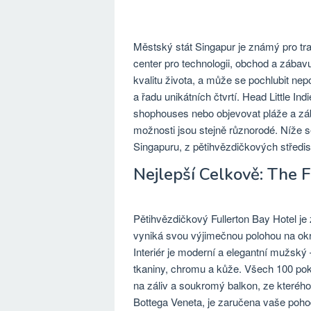
Městský stát Singapur je známý pro tr
center pro technologii, obchod a zábav
kvalitu života, a může se pochlubit n
a řadu unikátních čtvrtí. Head Little In
shophouses nebo objevovat pláže a zá
možnosti jsou stejně různorodé. Níže s
Singapuru, z pětihvězdičkových střed
Nejlepší Celkově: The 
Pětihvězdičkový Fullerton Bay Hotel je 
vyniká svou výjimečnou polohou na ok
Interiér je moderní a elegantní mužsk
tkaniny, chromu a kůže. Všech 100 pok
na záliv a soukromý balkon, ze kterého
Bottega Veneta, je zaručena vaše pohod