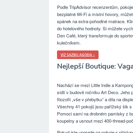
Podle TripAdvisor recenzentům, pokoje 
bezplatné Wi-Fi a místní hovory, můžet
spánek na extra-pohodlné matrace. Klima
do hotelového hodnoty. Si můžete vych
Den Café, který transformuje do sporto
kulečníkem.
VIZ SAZBU AGODA
»
Nejlepší Boutique: Vag
Nachází se mezi Little Indie a Kampong
sídlí v budově ročníku Art Deco. Jeho 
filozofii „vše v přebytku“ a díla na dis
Všechny 41 pokojů jsou pařížský šik s
Pomoci sami na drobném pamlsky z ba
koupelny a usnout mezi 400-thread-poč
Pokud jste upgrade na pokoje s přístu