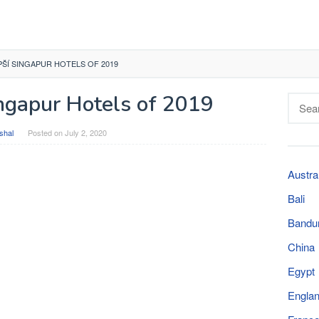
PŠÍ SINGAPUR HOTELS OF 2019
ingapur Hotels of 2019
Searc
for:
shal
Posted on
July 2, 2020
Austra
Bali
Bandu
China
Egypt
Engla