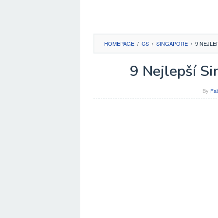
HOMEPAGE
/
CS
/
SINGAPORE
/
9 NEJLE
9 Nejlepší S
By
Fai