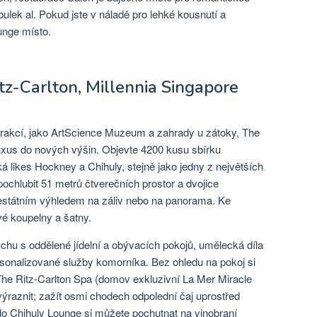
ulek al. Pokud jste v náladě pro lehké kousnutí a
ounge místo.
tz-Carlton, Millennia Singapore
trakcí, jako ArtScience Muzeum a zahrady u zátoky, The
 luxus do nových výšin. Objevte 4200 kusu sbírku
 likes Hockney a Chihuly, stejně jako jedny z největších
chlubit 51 metrů čtverečních prostor a dvojice
ajestátním výhledem na záliv nebo na panorama. Ke
é koupelny a šatny.
ychu s oddělené jídelní a obývacích pokojů, umělecká díla
sonalizované služby komorníka. Bez ohledu na pokoj si
The Ritz-Carlton Spa (domov exkluzivní La Mer Miracle
výraznit; zažít osmi chodech odpolední čaj uprostřed
 do Chihuly Lounge si můžete pochutnat na vinobraní