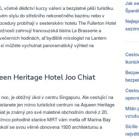
Jak se
, včetně dědictví kurzy vaření a bezplatné pěší turistiku.
Španě
elkém stylu do střešního nekonečného bazénu nebo v
Nejlep
edury probíhají v sesterském hotelu The Fullerton Hotel
sezónn
ožnosti zahrnují francouzská bistra La Brasserie a
 večerních hodinách, ať bydliště mixologist na Lantern
co si můžete vychutnat panoramatický výhled na
Cestov
ikonic
Bezpeč
een Heritage Hotel Joo Chiat
bezpeč
Cestov
 noc, je obtížný úkol v centru Singapuru. Ale cestující na
opevně
ůstanete jen mimo turistické centrum na Aqueen Heritage
Milán 
 Chiat je známý pro své malebné obchodním domě z 20.
vzrušu
zatímco pohodlné stanice MRT vám metla off Marina Bay
Sicíli
 okolí se svou věrně obnovena 1920 architekturou a
největ