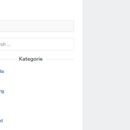
h
Kategorie
lia
ng
nd