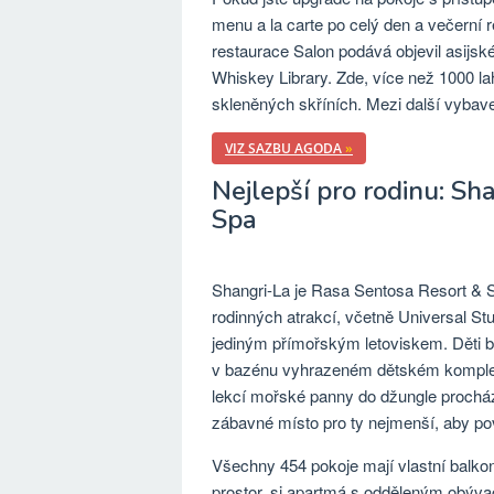
menu a la carte po celý den a večerní r
restaurace Salon podává objevil asijské
Whiskey Library. Zde, více než 1000 l
skleněných skříních. Mezi další vybave
VIZ SAZBU AGODA
»
Nejlepší pro rodinu: Sh
Spa
Shangri-La je Rasa Sentosa Resort & S
rodinných atrakcí, včetně Universal St
jediným přímořským letoviskem. Děti b
v bazénu vyhrazeném dětském kompletní
lekcí mořské panny do džungle procház
zábavné místo pro ty nejmenší, aby pov
Všechny 454 pokoje mají vlastní balko
prostor, si apartmá s odděleným obývac