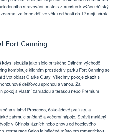
, celodenního stravování místo s zmenšen k výšce dětský
fetu zdarma, zatímco děti ve věku od šesti do 12 mají nárok
l Fort Canning
á kdysi sloužila jako sídlo britského Dálném východě
ning kombinuje klidném prostředí v parku Fort Canning se
ní život oblast Clarke Quay. Všechny pokoje zkazit s
, monzunové dešťovou sprchou a vanou. Za
den pokoj s vlastní zahradou a terasou nebo Premium
scéna s lahví Prosecco, čokoládové pralinky, a
také zahrnuje snídaně a večerní nápoje. Strávit malátný
 dvojic v Chinois lázních nebo znovu od hotelového
h, restaurace Salon je báječné místo pro romantickou