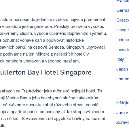
Franc
Germ
ansformaci sebe do jedné ze světově nejvíce preeminent
Greec
u v prostoru jediné generace. Proslulý pro svou vysokou
Hong 
eposkvrněný ulicích, vysoce účinného dopravního systému,
Indone
die ochutnat voňavé kari a obdivovat historické
bavních parků na ostrově Sentosa. Singapuru ubytovací
Invest
e podíváme na jen některé z nejlepších hotelů v
Italy
isek batohem ubytoven a všechno mezi tím.
Japan
Fullerton Bay Hotel Singapore
Lomb
zařazen na TripAdvisor jako městské nejlepší hotel. To
raji Marina Bay a jeho bezchybné služby zákazníkům.
9 Nejl
ý – očekáváme spoustu zářící růžového dřeva, bohaté
ojů a apartmá páni s od podlahy až ke stropu výhledem
Jaro v 
 na ně těší. S vybavením od egyptské bavlny na toaletní
Zdravo
lí.