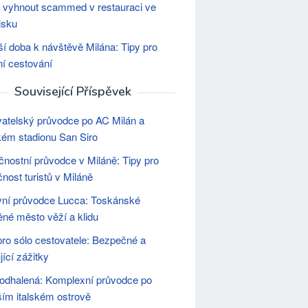
 vyhnout scammed v restauraci ve
lsku
ší doba k návštěvě Milána: Tipy pro
í cestování
Související Příspěvek
atelský průvodce po AC Milán a
kém stadionu San Siro
nostní průvodce v Miláně: Tipy pro
nost turistů v Miláně
ní průvodce Lucca: Toskánské
né město věží a klidu
pro sólo cestovatele: Bezpečné a
jící zážitky
e odhalená: Komplexní průvodce po
ším italském ostrově