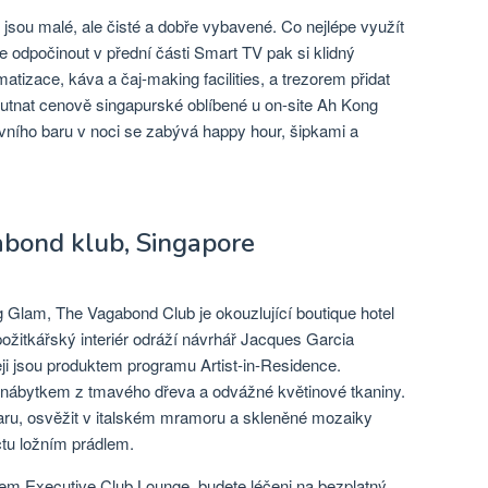
jsou malé, ale čisté a dobře vybavené. Co nejlépe využít
e odpočinout v přední části Smart TV pak si klidný
tizace, káva a čaj-making facilities, a trezorem přidat
utnat cenově singapurské oblíbené u on-site Ah Kong
vního baru v noci se zabývá happy hour, šipkami a
abond klub, Singapore
 Glam, The Vagabond Club je okouzlující boutique hotel
požitkářský interiér odráží návrhář Jacques Garcia
pleji jsou produktem programu Artist-in-Residence.
 nábytkem z tmavého dřeva a odvážné květinové tkaniny.
ru, osvěžit v italském mramoru a skleněné mozaiky
tu ložním prádlem.
pem Executive Club Lounge, budete léčeni na bezplatný