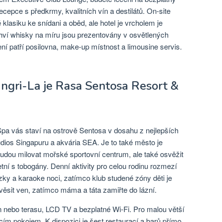
ecepce s předkrmy, kvalitních vín a destilátů. On-site
 klasiku ke snídani a oběd, ale hotel je vrcholem je
ahví whisky na míru jsou prezentovány v osvětlených
ní patří posilovna, make-up místnost a limousine servis.
angri-La je Rasa Sentosa Resort &
pa vás staví na ostrově Sentosa v dosahu z nejlepších
udios Singapuru a akvária SEA. Je to také město je
udou milovat mořské sportovní centrum, ale také osvěžit
 s tobogány. Denní aktivity pro celou rodinu rozmezí
ky a karaoke noci, zatímco klub studené zóny děti je
ěsit ven, zatímco máma a táta zamiřte do lázní.
n nebo terasu, LCD TV a bezplatné Wi-Fi. Pro malou větší
ím pokojem. K dispozici je šest restaurací a barů přímo