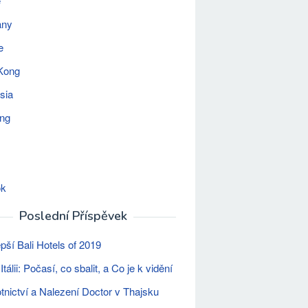
e
any
e
Kong
sia
ing
ok
Poslední Příspěvek
epší Bali Hotels of 2019
Itálii: Počasí, co sbalit, a Co je k vidění
tnictví a Nalezení Doctor v Thajsku