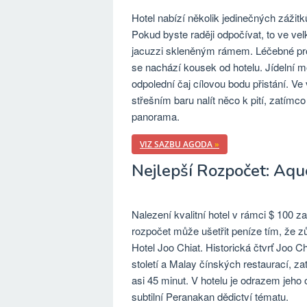
Hotel nabízí několik jedinečných zážitků
Pokud byste raději odpočívat, to ve v
jacuzzi skleněným rámem. Léčebné proc
se nachází kousek od hotelu. Jídelní m
odpolední čaj cílovou bodu přistání. Ve
střešním baru nalít něco k pití, zatím
panorama.
VIZ SAZBU AGODA
»
Nejlepší Rozpočet: Aqu
Nalezení kvalitní hotel v rámci $ 100 za
rozpočet může ušetřit peníze tím, že z
Hotel Joo Chiat. Historická čtvrť Joo
století a Malay čínských restaurací, 
asi 45 minut. V hotelu je odrazem jeho
subtilní Peranakan dědictví tématu.