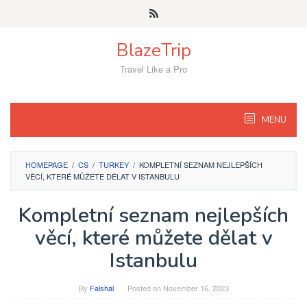
Skip
to
content
BlazeTrip
Travel Like a Pro
MENU
HOMEPAGE
/
CS
/
TURKEY
/
KOMPLETNÍ SEZNAM NEJLEPŠÍCH
VĚCÍ, KTERÉ MŮŽETE DĚLAT V ISTANBULU
Kompletní seznam nejlepších
věcí, které můžete dělat v
Istanbulu
By
Faishal
Posted on
November 16, 2023