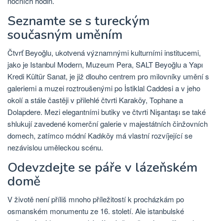
nočních hodin.
Seznamte se s tureckým
současným uměním
Čtvrť Beyoğlu, ukotvená významnými kulturními institucemi,
jako je Istanbul Modern, Muzeum Pera, SALT Beyoğlu a Yapı
Kredi Kültür Sanat, je již dlouho centrem pro milovníky umění s
galeriemi a muzei roztroušenými po İstiklal Caddesi a v jeho
okolí a stále častěji v přilehlé čtvrti Karaköy, Tophane a
Dolapdere. Mezi elegantními butiky ve čtvrti Nişantaşı se také
shlukují zavedené komerční galerie v majestátních činžovních
domech, zatímco módní Kadıköy má vlastní rozvíjející se
nezávislou uměleckou scénu.
Odevzdejte se páře v lázeňském
domě
V životě není příliš mnoho příležitostí k procházkám po
osmanském monumentu ze 16. století. Ale istanbulské