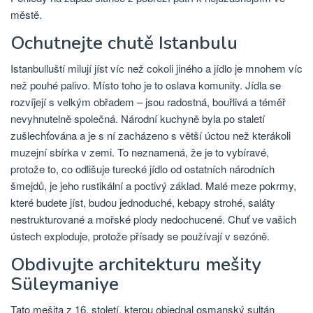
městě.
Ochutnejte chutě Istanbulu
Istanbulluští milují jíst víc než cokoli jiného a jídlo je mnohem víc
než pouhé palivo. Místo toho je to oslava komunity. Jídla se
rozvíjejí s velkým obřadem – jsou radostná, bouřlivá a téměř
nevyhnutelně společná. Národní kuchyně byla po staletí
zušlechťována a je s ní zacházeno s větší úctou než kterákoli
muzejní sbírka v zemi. To neznamená, že je to vybíravé,
protože to, co odlišuje turecké jídlo od ostatních národních
šmejdů, je jeho rustikální a poctivý základ. Malé meze pokrmy,
které budete jíst, budou jednoduché, kebapy strohé, saláty
nestrukturované a mořské plody nedochucené. Chuť ve vašich
ústech exploduje, protože přísady se používají v sezóně.
Obdivujte architekturu mešity
Süleymaniye
Tato mešita z 16. století, kterou objednal osmanský sultán