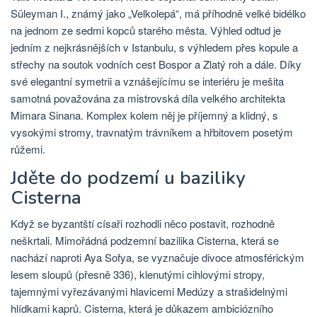
Süleyman I., známý jako „Velkolepá“, má příhodně velké bidélko
na jednom ze sedmi kopců starého města. Výhled odtud je
jedním z nejkrásnějších v Istanbulu, s výhledem přes kopule a
střechy na soutok vodních cest Bospor a Zlatý roh a dále. Díky
své elegantní symetrii a vznášejícímu se interiéru je mešita
samotná považována za mistrovská díla velkého architekta
Mimara Sinana. Komplex kolem něj je příjemný a klidný, s
vysokými stromy, travnatým trávníkem a hřbitovem posetým
růžemi.
Jděte do podzemí u baziliky
Cisterna
Když se byzantští císaři rozhodli něco postavit, rozhodně
neškrtali. Mimořádná podzemní bazilika Cisterna, která se
nachází naproti Aya Sofya, se vyznačuje divoce atmosférickým
lesem sloupů (přesně 336), klenutými cihlovými stropy,
tajemnými vyřezávanými hlavicemi Medúzy a strašidelnými
hlídkami kaprů. Cisterna, která je důkazem ambiciózního