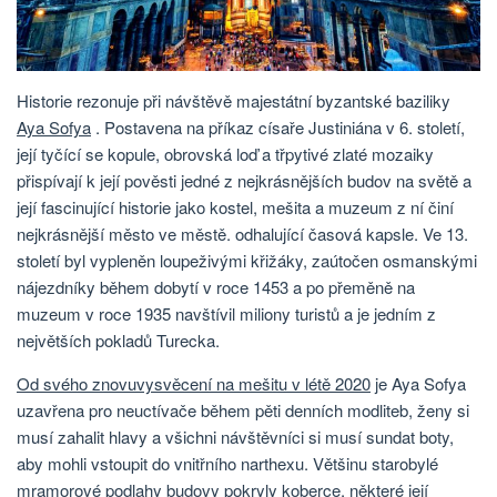
Historie rezonuje při návštěvě majestátní byzantské baziliky
Aya Sofya
. Postavena na příkaz císaře Justiniána v 6. století,
její tyčící se kopule, obrovská loď a třpytivé zlaté mozaiky
přispívají k její pověsti jedné z nejkrásnějších budov na světě a
její fascinující historie jako kostel, mešita a muzeum z ní činí
nejkrásnější město ve městě. odhalující časová kapsle. Ve 13.
století byl vypleněn loupeživými křižáky, zaútočen osmanskými
nájezdníky během dobytí v roce 1453 a po přeměně na
muzeum v roce 1935 navštívil miliony turistů a je jedním z
největších pokladů Turecka.
Od svého znovuvysvěcení na mešitu v létě 2020
je Aya Sofya
uzavřena pro neuctívače během pěti denních modliteb, ženy si
musí zahalit hlavy a všichni návštěvníci si musí sundat boty,
aby mohli vstoupit do vnitřního narthexu. Většinu starobylé
mramorové podlahy budovy pokryly koberce, některé její