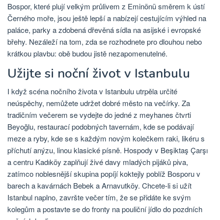
Bospor, které plují velkým průlivem z Eminönü směrem k ústí
Černého moře, jsou ještě lepší a nabízejí cestujícím výhled na
paláce, parky a zdobená dřevěná sídla na asijské i evropské
břehy. Nezáleží na tom, zda se rozhodnete pro dlouhou nebo
krátkou plavbu: obě budou jistě nezapomenutelné.
Užijte si noční život v Istanbulu
I když scéna nočního života v Istanbulu utrpěla určité
neúspěchy, nemůžete udržet dobré město na večírky. Za
tradičním večerem se vydejte do jedné z meyhanes čtvrti
Beyoğlu, restaurací podobných tavernám, kde se podávají
meze a ryby, kde se s každým novým kolečkem raki, likéru s
příchutí anýzu, linou klasické písně. Hospody v Beşiktaş Çarşı
a centru Kadıköy zaplňují živé davy mladých pijáků piva,
zatímco noblesnější skupina popíjí koktejly poblíž Bosporu v
barech a kavárnách Bebek a Arnavutköy. Chcete-li si užít
Istanbul naplno, završte večer tím, že se přidáte ke svým
kolegům a postavte se do fronty na pouliční jídlo do pozdních