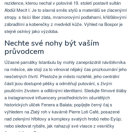
rezidence, kterou nechal v polovině 19. století postavit sultán
Abdül Mecit I. Je to slavná směs stylů a materiálů se zlacenými
stropy. s tisíci liber zlata, mramorovými podlahami, křišťálovými
zábradlími a koberečky z medvědí kůže. Výhled na Bospor je
stejně oslnivý jako výzdoba.
Nechte své nohy být vaším
průvodcem
Úžasné památky Istanbulu by mohly zaneprázdnit návštěvníka
na měsíce, ale stojí za to věnovat nějaký čas prozkoumání jeho
nesčetných čtvrtí. Přestože je město rozlehlé, jeho centrální
části jsou dostupné pěšky a odměňují putování, s živým
pouličním životem a odlišnými identitami. Sledujte filmové štáby
a instagramové influencery prostřednictvím ošuntělých
historických uliček Fenera a Balata; popíjejte černý čaj s
výhledem na Zlatý roh v kavárně Pierre Loti Café, posazené
nad zelenými hřbitovy a komplexy svatých hrobů nebo Eyüp;
nebo sledovat rybáře, jak nahazují své vlasce z vesničky