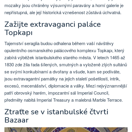
mozaiky jsou chráněny výsuvnými paravány a horní galerie je
nepřístupná, ale její historická vznešenost zůstává úchvatná.
Zažijte extravaganci paláce
Topkapı
Tajemství seraglia budou odhalena během vaší návštěvy
opulentního osmanského palácového komplexu Topkapı, který
zabírá výběžek istanbulského starého města. V letech 1465 až
1830 zde žila řada šílených, smutných a vyloženě zlých sultánů
se svými konkubínami a dvořany a všude, kam se podíváte,
jsou extravagantní památky na jejich staletí pošetilosti, intrik,
excesů, mecenášství, diplomacie a války. Mezi nejvýznamnější
patří obrovský harém, impozantní sál Imperial Council,
předměty nabitá Imperial Treasury a malebná Marble Terrace.
Ztraťte se v istanbulské čtvrti
Bazaar