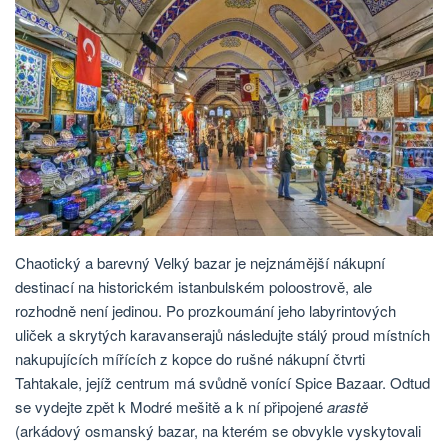
Chaotický a barevný Velký bazar je nejznámější nákupní
destinací na historickém istanbulském poloostrově, ale
rozhodně není jedinou. Po prozkoumání jeho labyrintových
uliček a skrytých karavanserajů následujte stálý proud místních
nakupujících mířících z kopce do rušné nákupní čtvrti
Tahtakale, jejíž centrum má svůdně vonící Spice Bazaar. Odtud
se vydejte zpět k Modré mešitě a k ní připojené
arastě
(arkádový osmanský bazar, na kterém se obvykle vyskytovali