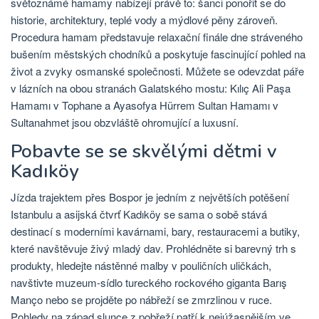
světoznámé hamamy nabízejí právě to: šanci ponořit se do
historie, architektury, teplé vody a mýdlové pěny zároveň.
Procedura hamam představuje relaxační finále dne stráveného
bušením městských chodníků a poskytuje fascinující pohled na
život a zvyky osmanské společnosti. Můžete se odevzdat páře
v lázních na obou stranách Galatského mostu: Kılıç Ali Paşa
Hamamı v Tophane a Ayasofya Hürrem Sultan Hamamı v
Sultanahmet jsou obzvláště ohromující a luxusní.
Pobavte se se skvělými dětmi v
Kadıköy
Jízda trajektem přes Bospor je jedním z největších potěšení
Istanbulu a asijská čtvrť Kadıköy se sama o sobě stává
destinací s moderními kavárnami, bary, restauracemi a butiky,
které navštěvuje živý mladý dav. Prohlédněte si barevný trh s
produkty, hledejte nástěnné malby v pouličních uličkách,
navštivte muzeum-sídlo tureckého rockového giganta Barış
Manço nebo se projděte po nábřeží se zmrzlinou v ruce.
Pohledy na západ slunce z pobřeží patří k nejúžasnějším ve