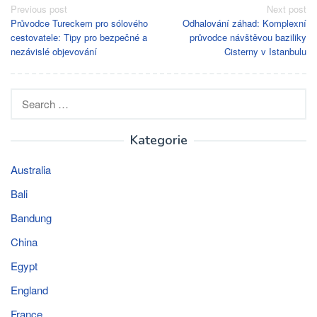
Post
Previous post
Next post
Průvodce Tureckem pro sólového
Odhalování záhad: Komplexní
navigation
cestovatele: Tipy pro bezpečné a
průvodce návštěvou baziliky
nezávislé objevování
Cisterny v Istanbulu
Search
for:
Kategorie
Australia
Bali
Bandung
China
Egypt
England
France