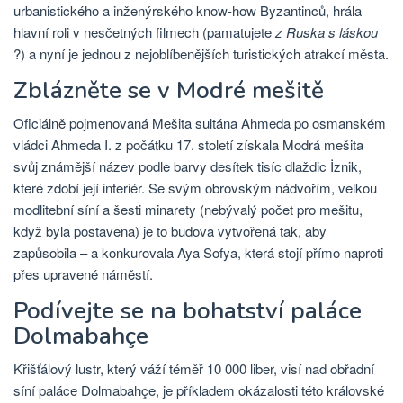
urbanistického a inženýrského know-how Byzantinců, hrála
hlavní roli v nesčetných filmech (pamatujete
z Ruska s láskou
?) a nyní je jednou z nejoblíbenějších turistických atrakcí města.
Zblázněte se v Modré mešitě
Oficiálně pojmenovaná Mešita sultána Ahmeda po osmanském
vládci Ahmeda I. z počátku 17. století získala Modrá mešita
svůj známější název podle barvy desítek tisíc dlaždic İznik,
které zdobí její interiér. Se svým obrovským nádvořím, velkou
modlitební síní a šesti minarety (nebývalý počet pro mešitu,
když byla postavena) je to budova vytvořená tak, aby
zapůsobila – a konkurovala Aya Sofya, která stojí přímo naproti
přes upravené náměstí.
Podívejte se na bohatství paláce
Dolmabahçe
Křišťálový lustr, který váží téměř 10 000 liber, visí nad obřadní
síní paláce Dolmabahçe, je příkladem okázalosti této královské