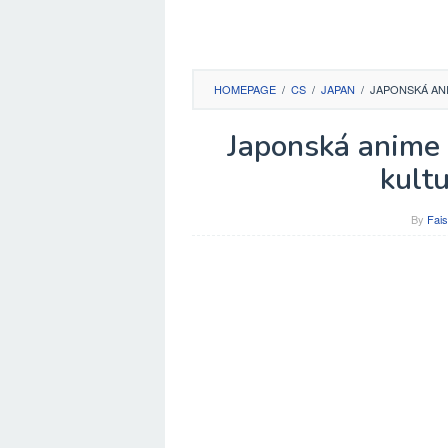
HOMEPAGE
/
CS
/
JAPAN
/
JAPONSKÁ ANI
Japonská anime t
kult
By
Fais