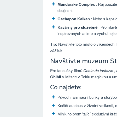
Mandarake Complex
: Ráj použit
doujinshi.
Gachapon Kaikan
: Nebe s kapsl
Kavárny pro služebné
: Promluvt
inspirovaných anime a vychutnejte si
Tip:
Navštivte toto místo o víkendech, k
zážitek.
Navštivte muzeum St
Pro fanoušky filmů
Cesta do fantazie
,
Ghibli
v Mitace v Tokiu magickou a um
Co najdete:
Původní animační buňky a storyboa
Kočičí autobus v životní velikosti, 
Minikino promítající exkluzivní krát