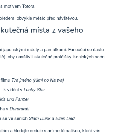
a s motivem Totora
 předem, obvykle měsíc před návštěvou.
Skutečná místa z vašeho
i japonskými městy a památkami. Fanoušci se často
ě), aby navštívili skutečné protějšky ikonických scén.
 filmu
Tvé jméno (Kimi no Na wa)
– k vidění v
Lucky Star
irls und Panzer
oha v
Durarara!!
 se ve sériích
Slam Dunk
a
Elfen Lied
tám a hledejte cedule s anime tématikou, které vás