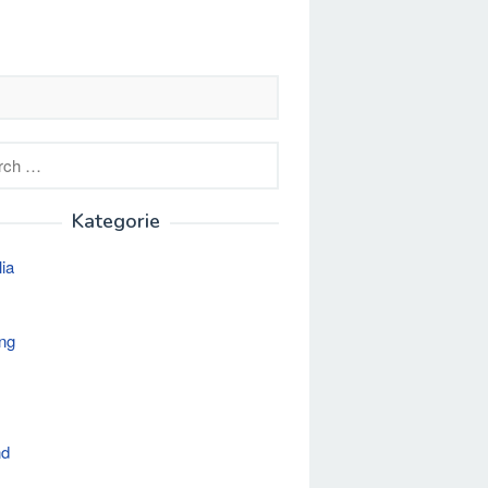
h
Kategorie
lia
ng
nd