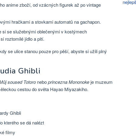
nejlepš
ého anime zboží, od vzácných figurek až po vintage
ovými hračkami a stovkami automatů na gachapon.
e si se služebnými oblečenými v kostýmech
 roztomilé jídlo a pití.
dy se ulice stanou pouze pro pěší, abyste si užili plný
udia Ghibli
Můj soused Totoro
nebo
princezna Mononoke
je muzeum
ěleckou cestou do světa Hayao Miyazakiho.
rdy Ghibli
do kterého se dá nalézt
ké filmy