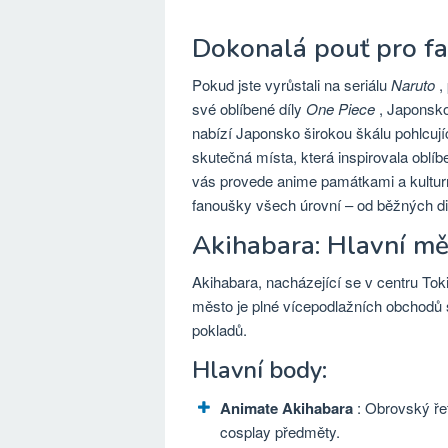
Dokonalá pouť pro f
Pokud jste vyrůstali na seriálu
Naruto
,
své oblíbené díly
One Piece
, Japonsko
nabízí Japonsko širokou škálu pohlcuj
skutečná místa, která inspirovala oblí
vás provede anime památkami a kulturní
fanoušky všech úrovní – od běžných di
Akihabara: Hlavní mě
Akihabara, nacházející se v centru Toki
město je plné vícepodlažních obchodů 
pokladů.
Hlavní body:
Animate Akihabara
: Obrovský ř
cosplay předměty.