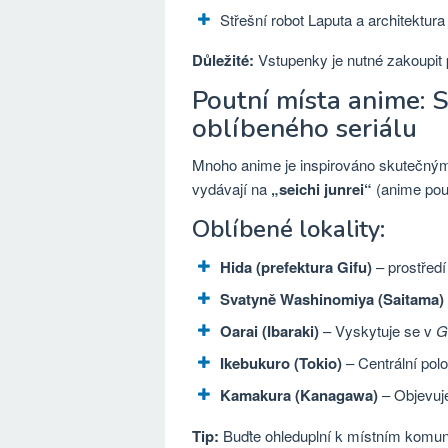
Střešní robot Laputa a architektur
Důležité:
Vstupenky je nutné zakoupit
Poutní místa anime: 
oblíbeného seriálu
Mnoho anime je inspirováno skutečným
vydávají na
„seichi junrei“
(anime pout
Oblíbené lokality:
Hida (prefektura Gifu)
– prostředí
Svatyně Washinomiya (Saitama)
Oarai (Ibaraki)
– Vyskytuje se v
G
Ikebukuro (Tokio)
– Centrální pol
Kamakura (Kanagawa)
– Objevuje
Tip:
Buďte ohleduplní k místním komuni