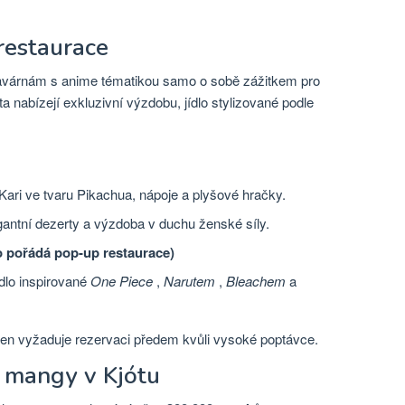
restaurace
avárnám s anime tématikou samo o sobě zážitkem pro
 nabízejí exkluzivní výzdobu, jídlo stylizované podle
Kari ve tvaru Pikachua, nápoje a plyšové hračky.
gantní dezerty a výzdoba v duchu ženské síly.
o pořádá pop-up restaurace)
ídlo inspirované
One Piece
,
Narutem
,
Bleachem
a
en vyžaduje rezervaci předem kvůli vysoké poptávce.
 mangy v Kjótu