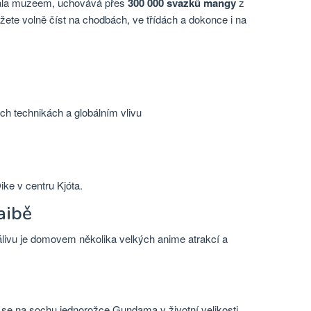
stala muzeem, uchovává přes
300 000 svazků mangy
z
ete volně číst na chodbách, ve třídách a dokonce i na
ých technikách a globálním vlivu
ke v centru Kjóta.
aibě
zálivu je domovem několika velkých anime atrakcí a
 se na sochu jednorožce Gundama v životní velikosti,