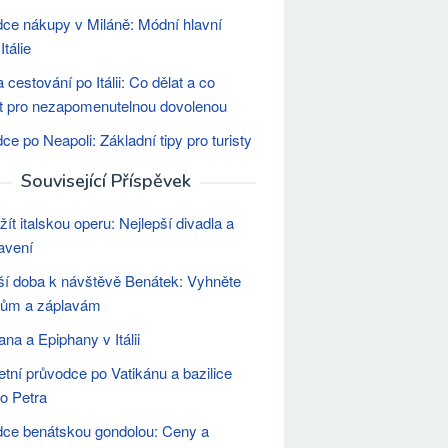
ce nákupy v Miláně: Módní hlavní
tálie
 cestování po Itálii: Co dělat a co
t pro nezapomenutelnou dovolenou
ce po Neapoli: Základní tipy pro turisty
Související Příspěvek
žít italskou operu: Nejlepší divadla a
avení
ší doba k návštěvě Benátek: Vyhněte
vům a záplavám
ana a Epiphany v Itálii
tní průvodce po Vatikánu a bazilice
o Petra
ce benátskou gondolou: Ceny a