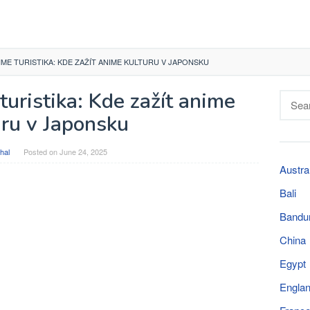
ME TURISTIKA: KDE ZAŽÍT ANIME KULTURU V JAPONSKU
uristika: Kde zažít anime
Searc
for:
uru v Japonsku
hal
Posted on
June 24, 2025
Austra
Bali
Bandu
China
Egypt
Engla