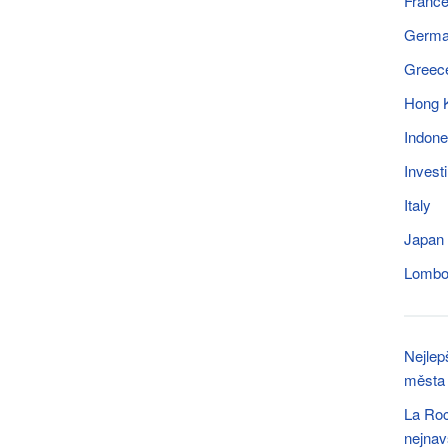
Franc
Germ
Greec
Hong 
Indone
Invest
Italy
Japan
Lomb
Nejlep
města
La Roc
nejna