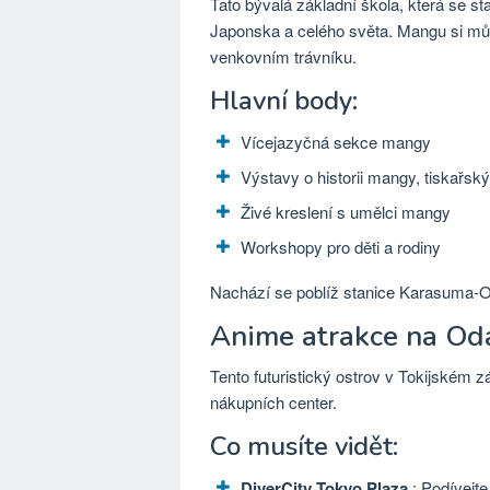
Tato bývalá základní škola, která se 
Japonska a celého světa. Mangu si můž
venkovním trávníku.
Hlavní body:
Vícejazyčná sekce mangy
Výstavy o historii mangy, tiskařsk
Živé kreslení s umělci mangy
Workshopy pro děti a rodiny
Nachází se poblíž stanice Karasuma-Oi
Anime atrakce na Od
Tento futuristický ostrov v Tokijském 
nákupních center.
Co musíte vidět:
DiverCity Tokyo Plaza
: Podívejte