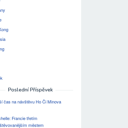
e
any
e
Kong
sia
ing
ok
Poslední Příspěvek
ší čas na návštěvu Ho Či Minova
helle: Francie třetím
vštěvovanějším městem