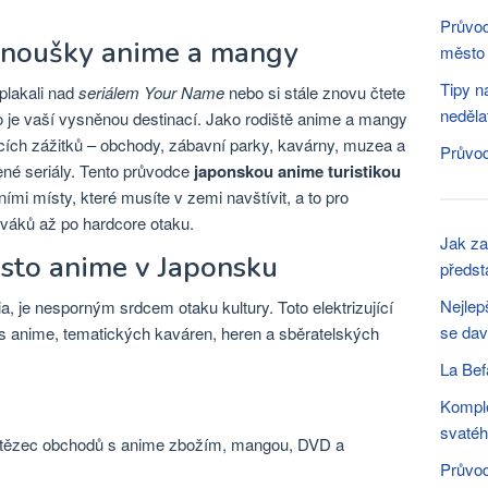
Průvod
anoušky anime a mangy
město I
Tipy na
 plakali nad
seriálem Your Name
nebo si stále znovu čtete
neděla
 je vaší vysněnou destinací. Jako rodiště anime a mangy
ících zážitků – obchody, zábavní parky, kavárny, muzea a
Průvod
bené seriály. Tento průvodce
japonskou anime turistikou
mi místy, které musíte v zemi navštívit, a to pro
váků až po hardcore otaku.
Jak za
sto anime v Japonsku
předst
Nejlep
a, je nesporným srdcem otaku kultury. Toto elektrizující
se da
s anime, tematických kaváren, heren a sběratelských
La Bef
Komple
svatéh
etězec obchodů s anime zbožím, mangou, DVD a
Průvod