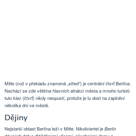
Mitte (což v překladu znamená „střed“) je centrální čtvrť Berlína.
Nachází se zde většina hlavních atrakcí města a mnoho turistů
tuto
kiez
(čtvrť) nikdy neopustí, protože je tu dost na zaplnění
několika dní ve městě.
Dějiny
Nejstarší oblast Berlína leží v Mitte. Nikoliviertel je
Berlín
dávných dob s dlážděnými ulicemi, půvabnými domy a