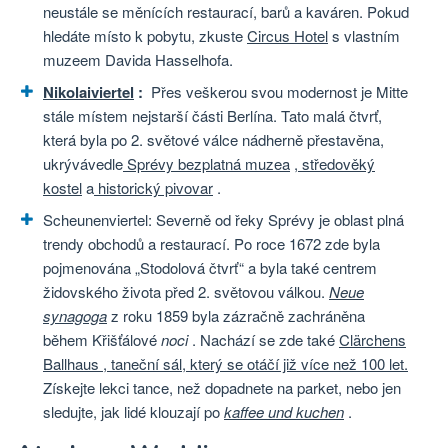
neustále se měnících restaurací, barů a kaváren. Pokud
hledáte místo k pobytu, zkuste
Circus Hotel
s vlastním
muzeem Davida Hasselhofa.
Nikolaiviertel
:
Přes veškerou svou modernost je Mitte
stále místem nejstarší části Berlína. Tato malá čtvrť,
která byla po 2. světové válce nádherně přestavěna,
ukrývávedle
Sprévy
bezplatná muzea
,
středověký
kostel
a
historický pivovar
.
Scheunenviertel: Severně od řeky Sprévy je oblast plná
trendy obchodů a restaurací. Po roce 1672 zde byla
pojmenována „Stodolová čtvrť“ a byla také centrem
židovského života před 2. světovou válkou.
Neue
synagoga
z roku 1859 byla zázračně zachráněna
během Křišťálové
noci
. Nachází se zde také
Clärchens
Ballhaus , taneční sál, který se otáčí již více než 100 let.
Získejte lekci tance, než dopadnete na parket, nebo jen
sledujte, jak lidé klouzají po
kaffee und kuchen
.