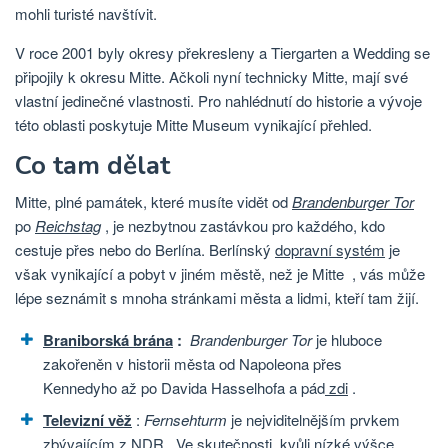
mohli turisté navštívit.
V roce 2001 byly okresy překresleny a Tiergarten a Wedding se
připojily k okresu Mitte. Ačkoli nyní technicky Mitte, mají své
vlastní jedinečné vlastnosti. Pro nahlédnutí do historie a vývoje
této oblasti poskytuje Mitte Museum vynikající přehled.
Co tam dělat
Mitte, plné památek, které musíte vidět od
Brandenburger Tor
po
Reichstag
, je nezbytnou zastávkou pro každého, kdo
cestuje přes nebo do Berlína. Berlínský
dopravní systém
je
však vynikající a pobyt v jiném městě, než je Mitte
, vás může
lépe seznámit s mnoha stránkami města a lidmi, kteří tam žijí.
Braniborská brána
:
Brandenburger Tor
je hluboce
zakořeněn v historii města od Napoleona přes
Kennedyho až po Davida Hasselhofa a pád
zdi
.
Televizní věž
:
Fernsehturm
je nejviditelnějším prvkem
zbývajícím z
NDR
. Ve skutečnosti, kvůli nízké výšce