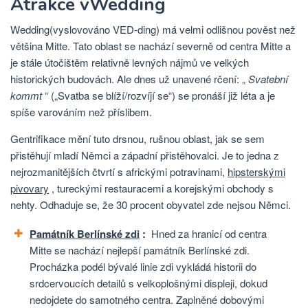
Atrakce v
Wedding
Wedding
(vyslovováno VED-ding) má velmi odlišnou pověst než
většina Mitte. Tato oblast se nachází severně od centra Mitte a
je stále útočištěm relativně levných nájmů ve velkých
historických budovách. Ale dnes už unavené rčení: „
Svatební
kommt
“ („Svatba se blíží/rozvíjí se“) se pronáší již léta a je
spíše varováním než příslibem.
Gentrifikace mění tuto drsnou, rušnou oblast, jak se sem
přistěhují mladí Němci a západní přistěhovalci. Je to jedna z
nejrozmanitějších čtvrtí s africkými potravinami,
hipsterskými
pivovary
, tureckými restauracemi a korejskými obchody s
nehty. Odhaduje se, že 30 procent obyvatel zde nejsou Němci.
Památník Berlínské zdi
:
Hned za hranicí od centra
Mitte se nachází nejlepší památník Berlínské zdi.
Procházka podél bývalé linie zdi vykládá historii do
srdcervoucích detailů s velkoplošnými displeji, dokud
nedojdete do samotného centra. Zaplněné dobovými