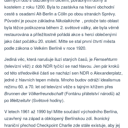
kostelem z roku 1200. Byla to zastávka na hlavní obchodní
cestě s osadami Alt-Berlin a Cölln po obou stranách Sprévy.
Původní je pouze základna
Nikolaikirche
, protože tato oblast
byla těžce poškozena během 2. světové války, ale byla věrně
restaurována a příležitostně pořádá akce s herci oblečenými
jako část počátku 20. století. Mitte se stal první čtvrtí města
podle zákona o Velkém Berlíně v roce 1920.
Jediná věc, která narušuje iluzi starých časů, je
Fernsehturm
(televizní věž) z dob NDR tyčící se nad hlavou. Jen pár kroků
od této středověké části se nachází sen NDR o Alexanderplatz,
jedné z hlavních tepen města. Mnoho budov odráží idealismus
režimu 60. a 70. let od televizní věže s tajným křížem přes
Brunnen der Völkerfreundschaft
(Fontánu přátelství národů) až
po
Weltzeituhr
(Světové hodiny).
V letech 1961 až 1990 byl Mitte součástí východního Berlína,
uzavřený na západ a obklopený Berlínskou zdí. Ikonický
hraniční přechod Checkpoint Charlie zde stále existuje, aby jej