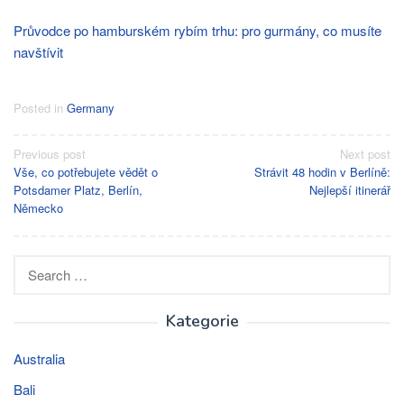
Průvodce po hamburském rybím trhu: pro gurmány, co musíte
navštívit
Posted in
Germany
Post
Previous post
Next post
Vše, co potřebujete vědět o
Strávit 48 hodin v Berlíně:
navigation
Potsdamer Platz, Berlín,
Nejlepší itinerář
Německo
Search
for:
Kategorie
Australia
Bali