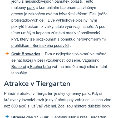
jednu z nejpůsobivějších památek oblasti. Tento
malebný
park
s komunitním bazénem a zvlněnými
greeny je zakončen dvěma bývalými věžemi Flak (věže
protiletadlových děl). Dvě vyhlídkové plošiny, nyní
pokryté troskami z války, stále vyčnívají nahoře. A pod
tímto umělým kopcem zůstává masivní protiletecký
kryt, který lze prozkoumat s poněkud nerovnoměrnými
prohlídkami Berlínského podsvětí
.
Craft Breweries
:
Dva z nejlepších pivovarů ve městě
se nacházejí v pěší vzdálenosti od sebe.
Vagabund
Brauerei
a
Eschenbräu
vaří na místě a mají silné místní
fanoušky.
Atrakce v Tiergarten
Primární atrakcí v
Tiergarten
je stejnojmenný park. Kdysi
královský lovecký revír je nyní přístupný veřejnosti a jeho více
než 600 akrů si užívají všichni. Zde jsou některé důležité body:
Strasse des 17. Juni:
Centrální silnice přes Tiergarten.