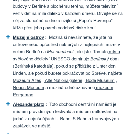
budovy v Berlíně a plochému terénu, můžete televizní
věž vidět na míle daleko v každém směru. Dívejte se na
něj za slunečného dne a užijte si „Pope’s Revenge“
kříže přes jeho povrch podobný disko kouli.
Muzejní ostrov
:
Možná si nevšimnete, že jste na
ostrově nebo uprostřed některých z nejlepších muzeí v
celém Berlíně na
Museuminsel
, ale jste. Tomuto
místu
světového dědictví UNESCO
dominuje
Berlínský
dóm
(Berlínská katedrála), pokud se přiblížíte z Unter den
Linden, ale pokud budete pokračovat po Sprévě, najdete
Muzeum Altes
,
Alte Nationalgalerie
,
Bode Museum
,
Neues Museum
a mezinárodně uznávané
muzeum
Pergamon
.
Alexanderplatz
:
Toto obchodní centrální náměstí je
místem pravidelných festivalů a místem setkávání na
jedné z nejrušnějších U-Bahn, S-Bahn a tramvajových
zastávek ve městě.