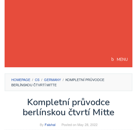
MENU
HOMEPAGE
/
CS
/
GERMANY
/
KOMPLETNÍ PRŮVODCE
BERLÍNSKOU ČTVRTÍ MITTE
Kompletní průvodce
berlínskou čtvrtí Mitte
By
Faishal
Posted on
May 28, 2022