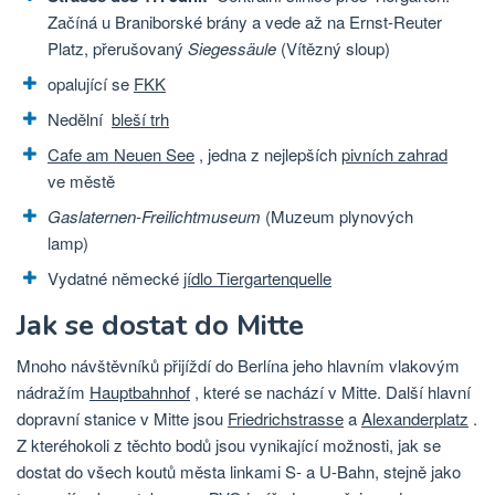
Začíná u Braniborské brány a vede až na Ernst-Reuter
Platz, přerušovaný
Siegessäule
(Vítězný sloup)
opalující se
FKK
Nedělní
bleší trh
Cafe am Neuen See
, jedna z nejlepších
pivních zahrad
ve městě
Gaslaternen-Freilichtmuseum
(Muzeum plynových
lamp)
Vydatné německé
jídlo
Tiergartenquelle
Jak se dostat do Mitte
Mnoho návštěvníků přijíždí do Berlína jeho hlavním vlakovým
nádražím
Hauptbahnhof
, které se nachází v Mitte. Další hlavní
dopravní stanice v Mitte jsou
Friedrichstrasse
a
Alexanderplatz
.
Z kteréhokoli z těchto bodů jsou vynikající možnosti, jak se
dostat do všech koutů města linkami S- a U-Bahn, stejně jako