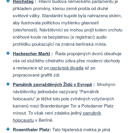
Reichstag
:
Hlavní budova německého parlamentu je
příkladem proměny, kterou země prošla od druhé
světové války. Standardní kupole byla nahrazena sklem,
aby ilustrovala politickou myšlenku
glasnosti
(otevřenosti). Návštěvníci se mohou projít kolem vrcholu
sněhové koule na bezplatnou (s registrací) audio
prohlídku poukazující na známá berlínská místa.
Hackescher Markt
:
Řada propojených dvorů obsahuje
vše od složitého cihelného zdiva přes moderní obchody
a restaurace až po
nezávislá divadla
až po
propracované graffiti zdi.
Památník zavražděných Židů v Evropě
:
Mnohými
návštěvníky jednoduše nazývaný “Památník
holocaustu” je těžké toto pole zvlněných vztyčených
kamenů mezi Brandenburger Tor a Potsdamer Platz
minout. To však není zdaleka jediný
památník
holocaustu
v Berlíně.
Rosenthaler Platz:
Tato hipsterská mekka je plná