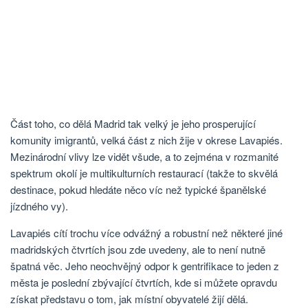
Část toho, co dělá Madrid tak velký je jeho prosperující
komunity imigrantů, velká část z nich žije v okrese Lavapiés.
Mezinárodní vlivy lze vidět všude, a to zejména v rozmanité
spektrum okolí je multikulturních restaurací (takže to skvělá
destinace, pokud hledáte něco víc než typické španělské
jízdného vy).
Lavapiés cítí trochu více odvážný a robustní než některé jiné
madridských čtvrtích jsou zde uvedeny, ale to není nutně
špatná věc. Jeho neochvějný odpor k gentrifikace to jeden z
města je poslední zbývající čtvrtích, kde si můžete opravdu
získat představu o tom, jak místní obyvatelé žijí dělá.