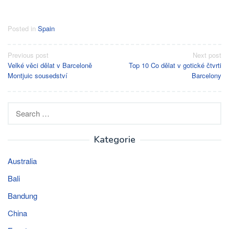
Posted in
Spain
Post
Previous post
Next post
Velké věci dělat v Barceloně
Top 10 Co dělat v gotické čtvrti
navigation
Montjuic sousedství
Barcelony
Search
for:
Kategorie
Australia
Bali
Bandung
China