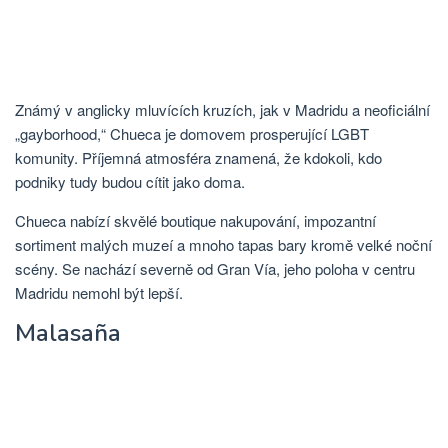
Známý v anglicky mluvících kruzích, jak v Madridu a neoficiální
„gayborhood,“ Chueca je domovem prosperující LGBT
komunity. Příjemná atmosféra znamená, že kdokoli, kdo
podniky tudy budou cítit jako doma.
Chueca nabízí skvělé boutique nakupování, impozantní
sortiment malých muzeí a mnoho tapas bary kromě velké noční
scény. Se nachází severně od Gran Vía, jeho poloha v centru
Madridu nemohl být lepší.
Malasaña