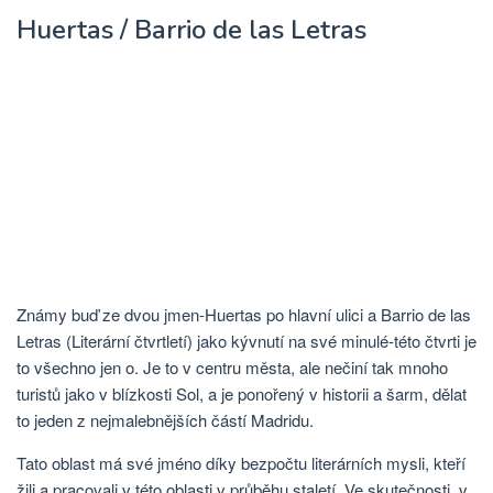
Huertas / Barrio de las Letras
Známy buď ze dvou jmen-Huertas po hlavní ulici a Barrio de las
Letras (Literární čtvrtletí) jako kývnutí na své minulé-této čtvrti je
to všechno jen o. Je to v centru města, ale nečiní tak mnoho
turistů jako v blízkosti Sol, a je ponořený v historii a šarm, dělat
to jeden z nejmalebnějších částí Madridu.
Tato oblast má své jméno díky bezpočtu literárních mysli, kteří
žili a pracovali v této oblasti v průběhu staletí. Ve skutečnosti, v