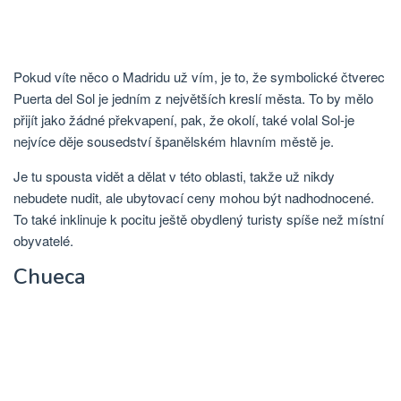
Pokud víte něco o Madridu už vím, je to, že symbolické čtverec
Puerta del Sol je jedním z největších kreslí města. To by mělo
přijít jako žádné překvapení, pak, že okolí, také volal Sol-je
nejvíce děje sousedství španělském hlavním městě je.
Je tu spousta vidět a dělat v této oblasti, takže už nikdy
nebudete nudit, ale ubytovací ceny mohou být nadhodnocené.
To také inklinuje k pocitu ještě obydlený turisty spíše než místní
obyvatelé.
Chueca