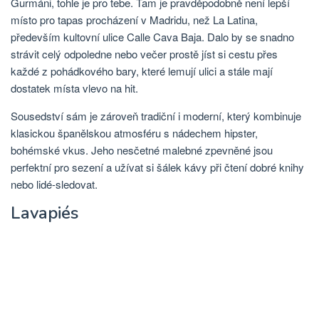
Gurmáni, tohle je pro tebe. Tam je pravděpodobně není lepší
místo pro tapas procházení v Madridu, než La Latina,
především kultovní ulice Calle Cava Baja. Dalo by se snadno
strávit celý odpoledne nebo večer prostě jíst si cestu přes
každé z pohádkového bary, které lemují ulici a stále mají
dostatek místa vlevo na hit.
Sousedství sám je zároveň tradiční i moderní, který kombinuje
klasickou španělskou atmosféru s nádechem hipster,
bohémské vkus. Jeho nesčetné malebné zpevněné jsou
perfektní pro sezení a užívat si šálek kávy při čtení dobré knihy
nebo lidé-sledovat.
Lavapiés