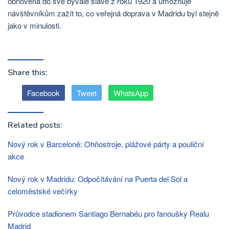
obnovena do své bývalé slávě z roku 1920 a umožňuje
návštěvníkům zažít to, co veřejná doprava v Madridu byl stejně
jako v minulosti.
Share this:
Facebook
Tweet
WhatsApp
Related posts:
Nový rok v Barceloně: Ohňostroje, plážové párty a pouliční
akce
Nový rok v Madridu: Odpočítávání na Puerta del Sol a
celoměstské večírky
Průvodce stadionem Santiago Bernabéu pro fanoušky Realu
Madrid