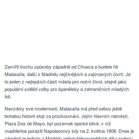
Zamířit trochu způsoby západně od Chueca a budete hit
Malasaña, další z Madridu nejživějších a zajímavých čtvrtí. Je
to jeden z nejlepších částí města pro noční život, stejně jako
populární
sídlišti
volby pro španělsky a zahraničních mladých
lidí.
Navzdory své modernosti, Malasaña má před sebou ještě
bohatou historii stojí za prozkoumání. Jejím hlavním náměstí,
Plaza Dos de Mayo, byl pozemek epické bitvě, v níž
madrileños
porazili Napoleonovy síly na 2. května 1808. Dnes je
náměstí je jedním z Madridu nejnavštěvovanějších díky svému