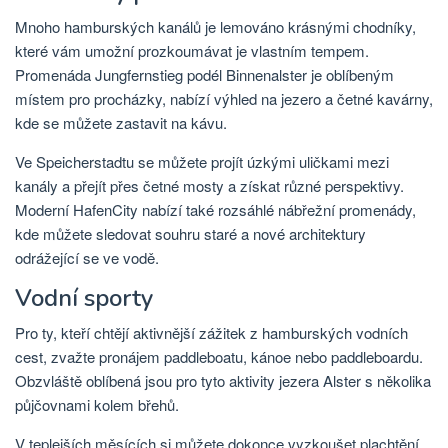
Mnoho hamburských kanálů je lemováno krásnými chodníky,
které vám umožní prozkoumávat je vlastním tempem.
Promenáda Jungfernstieg podél Binnenalster je oblíbeným
místem pro procházky, nabízí výhled na jezero a četné kavárny,
kde se můžete zastavit na kávu.
Ve Speicherstadtu se můžete projít úzkými uličkami mezi
kanály a přejít přes četné mosty a získat různé perspektivy.
Moderní HafenCity nabízí také rozsáhlé nábřežní promenády,
kde můžete sledovat souhru staré a nové architektury
odrážející se ve vodě.
Vodní sporty
Pro ty, kteří chtějí aktivnější zážitek z hamburských vodních
cest, zvažte pronájem paddleboatu, kánoe nebo paddleboardu.
Obzvláště oblíbená jsou pro tyto aktivity jezera Alster s několika
půjčovnami kolem břehů.
V teplejších měsících si můžete dokonce vyzkoušet plachtění.