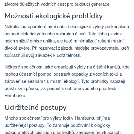
životně důležitých vodních cest pro budoucí generace.
Možnosti ekologické prohlídky
Několik touroperátorů nyní nabízí ekologické výlety po kanálech
pomocí elektrických nebo solárních člunů. Tato tichá plavidla
nejen snižují emise uhlíku, ale také minimalizují rušení místní
divoké zvěře. Při rezervaci zájezdu hledejte provozovatele, kteří
zdůrazňují svůj závazek k udržitelnosti.
Některé společnosti také organizují výlety na čištění kanálů, kde
mohou účastníci pomoci odstranit odpadky z vodních toků a
zároveň se seznámit s místní ekologií. Tyto prohlídky nabízejí
praktický způsob, jak přispět k ochraně vodního prostředí
Hamburku.
Udržitelné postupy
Mnoho společností pro výlety lodí v Hamburku přijímá
udržitelnější postupy. To zahrnuje používání biologicky
odbouratelných čisticích prostředků, zavádění recyklačních