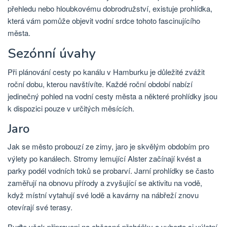
přehledu nebo hloubkovému dobrodružství, existuje prohlídka,
která vám pomůže objevit vodní srdce tohoto fascinujícího
města.
Sezónní úvahy
Při plánování cesty po kanálu v Hamburku je důležité zvážit
roční dobu, kterou navštívíte. Každé roční období nabízí
jedinečný pohled na vodní cesty města a některé prohlídky jsou
k dispozici pouze v určitých měsících.
Jaro
Jak se město probouzí ze zimy, jaro je skvělým obdobím pro
výlety po kanálech. Stromy lemující Alster začínají kvést a
parky podél vodních toků se probarví. Jarní prohlídky se často
zaměřují na obnovu přírody a zvyšující se aktivitu na vodě,
když místní vytahují své lodě a kavárny na nábřeží znovu
otevírají své terasy.
Buďte však připraveni na občasné přeháňky a vyberte si výletní