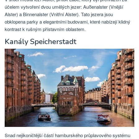
účelem vytvoření dvou umělých jezer: Außenalster (Vnější
Alster) a Binnenalster (Vnitřní Alster). Tato jezera jsou
obklopena parky a elegantními budovami, které nabízejí klidný
kontrast k rušným přístavním oblastem.
Kanály Speicherstadt
Snad nejikoničtější částí hamburského průplavového systému