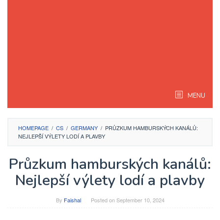
MENU
HOMEPAGE
/
CS
/
GERMANY
/
PRŮZKUM HAMBURSKÝCH KANÁLŮ:
NEJLEPŠÍ VÝLETY LODÍ A PLAVBY
Průzkum hamburských kanálů:
Nejlepší výlety lodí a plavby
By
Faishal
Posted on
September 10, 2024