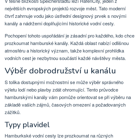
V těsné blízkosti Speicherstadtu leží HafenCity, jeden z
největších evropských projektů rozvoje měst. Tato moderní
čtvrť zahrnuje vodu jako ústřední designový prvek s novými
kanály a nádržemi doplňujícími historické vodní cesty.
Pochopení tohoto uspořádání je zásadní pro každého, kdo chce
prozkoumat hamburské kanály. Každá oblast nabízí odlišnou
atmosféru a historický význam, takže komplexní prohlídka
vodních cest je nezbytnou součástí každé návštěvy města.
Výběr dobrodružství u kanálu
S tolika dostupnými možnostmi se může výběr správného
výletu lodí nebo plavby zdát ohromující. Tento průvodce
hamburskými kanály vám pomůže orientovat se při výběru na
základě vašich zájmů, časových omezení a požadovaných
zážitků.
Typy plavidel
Hamburkské vodní cesty lze prozkoumat na různých