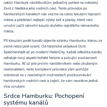
nabízí Hamburk návštěvníkům jedinečný pohled na městský
život z hlediska jeho vodních cest. Tento průvodce po
hamburských kanálech vás vezme na cestu tekutými tepnami
města a představí nejlepší výlety lodí a plavby, které vám
umožní zažít námořní kouzlo druhého největšího německého
města.
Při klouzání podél kanálů objevíte stránku Hamburku, kterou ze
země nelze plně ocenit. Od historické skladové čtvrti
Speicherstadt až po moderní HafenCity, každá odbočka kanálu
odhaluje nový aspekt bohaté historie a pulzující současnosti
Hamburku. Ať už jste prvním návštěvníkem nebo zkušeným
cestovatelem, tento komplexní průvodce vám pomůže
orientovat se v nesčetných možnostech prozkoumávání
hamburských vodních cest a zajistí, že vám neunikne jediná
vlna vzrušení.
Srdce Hamburku: Pochopení
systému kanálů