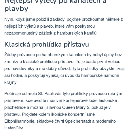
Nejlepší výlety po kanálech a
plavby
Nyní, když jsme položili základy, pojďme prozkoumat některé z
nejlepších výletů a plaveb, které vám poskytnou
nezapomenutelný zážitek z hamburských kanálů.
Klasická prohlídka přístavu
Žádný průvodce po hamburských kanálech by nebyl úplný bez
zmínky o klasické prohlídce přístavu. To je často první volbou
pro návštěvníky a má dobrý důvod. Tyto prohlídky obvykle trvají
asi hodinu a poskytují vynikající úvod do hamburské námořní
krajiny.
Počínaje od mola St. Pauli vás tyto prohlídky provedou rušným
přístavem, kde uvidíte masivní kontejnerové lodě, historické
plachetnice a možná i slavnou Queen Mary 2, pokud je v
přístavu. Projdete kolem ikonické koncertní síně
Elbphilharmonie, skladové čtvrti Speicherstadt a moderního
HafenCity.