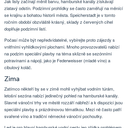
Jak listy začínají měnit barvu, hamburské kanály získávají
zlatavý odstín. Podzimní prohlídky se často zaměřují na měnící
se krajinu a bohatou historii města. Speicherstadt je v tomto
ročním období obzvláště krásný, sklady z červených cihel
doplňuje podzimní listí.
Počasí může být nepředvídatelné, vybírejte proto zájezdy s
vnitřními vyhlídkovými plochami. Mnoho provozovatelů nabízí
na podzim speciální plavby na téma sklizně se sezónními
potravinami a nápoji, jako je Federweisser (mladé víno) a
cibulový koláč.
Zima
Zatímco někteří by se v zimě mohli vyhýbat vodním túrám,
letošní sezóna nabízí jedinečný pohled na hamburské kanály.
Slavné vánoční trhy ve městě rozzáří nábřeží a k dispozici jsou
speciální plavby s prázdninovou tématikou. Mezi ně často patří
svařené víno a tradiční německé vánoční pochoutky.
Led je pro hlavní hamburské vodní cesty jen zřídka problémem,