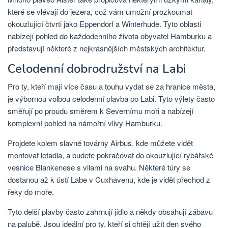
které se vlévají do jezera, což vám umožní prozkoumat
okouzlující čtvrti jako Eppendorf a Winterhude. Tyto oblasti
nabízejí pohled do každodenního života obyvatel Hamburku a
představují některé z nejkrásnějších městských architektur.
Celodenní dobrodružství na Labi
Pro ty, kteří mají více času a touhu vydat se za hranice města,
je výbornou volbou celodenní plavba po Labi. Tyto výlety často
směřují po proudu směrem k Severnímu moři a nabízejí
komplexní pohled na námořní vlivy Hamburku.
Projdete kolem slavné továrny Airbus, kde můžete vidět
montovat letadla, a budete pokračovat do okouzlující rybářské
vesnice Blankenese s vilami na svahu. Některé túry se
dostanou až k ústí Labe v Cuxhavenu, kde je vidět přechod z
řeky do moře.
Tyto delší plavby často zahrnují jídlo a někdy obsahují zábavu
na palubě. Jsou ideální pro ty, kteří si chtějí užít den svého