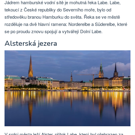
Jádrem hamburské vodní sítě je mohutná řeka Labe. Labe,
tekoucí z České republiky do Severního moře, bylo od
středověku branou Hamburku do světa. Řeka se ve městě
rozděluje na dvě hlavní ramena: Norderelbe a Süderelbe, které
se po proudu znovu spojují a vytvářejí Dolní Labe.
Alsterská jezera
V srdci města leží Alster, přítok Labe, který byl přehrazen za