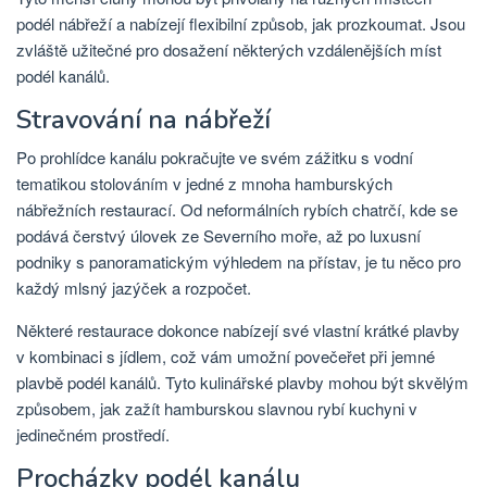
podél nábřeží a nabízejí flexibilní způsob, jak prozkoumat. Jsou
zvláště užitečné pro dosažení některých vzdálenějších míst
podél kanálů.
Stravování na nábřeží
Po prohlídce kanálu pokračujte ve svém zážitku s vodní
tematikou stolováním v jedné z mnoha hamburských
nábřežních restaurací. Od neformálních rybích chatrčí, kde se
podává čerstvý úlovek ze Severního moře, až po luxusní
podniky s panoramatickým výhledem na přístav, je tu něco pro
každý mlsný jazýček a rozpočet.
Některé restaurace dokonce nabízejí své vlastní krátké plavby
v kombinaci s jídlem, což vám umožní povečeřet při jemné
plavbě podél kanálů. Tyto kulinářské plavby mohou být skvělým
způsobem, jak zažít hamburskou slavnou rybí kuchyni v
jedinečném prostředí.
Procházky podél kanálu