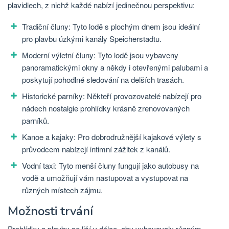
plavidlech, z nichž každé nabízí jedinečnou perspektivu:
Tradiční čluny: Tyto lodě s plochým dnem jsou ideální
pro plavbu úzkými kanály Speicherstadtu.
Moderní výletní čluny: Tyto lodě jsou vybaveny
panoramatickými okny a někdy i otevřenými palubami a
poskytují pohodlné sledování na delších trasách.
Historické parníky: Někteří provozovatelé nabízejí pro
nádech nostalgie prohlídky krásně zrenovovaných
parníků.
Kanoe a kajaky: Pro dobrodružnější kajakové výlety s
průvodcem nabízejí intimní zážitek z kanálů.
Vodní taxi: Tyto menší čluny fungují jako autobusy na
vodě a umožňují vám nastupovat a vystupovat na
různých místech zájmu.
Možnosti trvání
Prohlídky a plavby se liší v délce, aby vyhovovaly různým