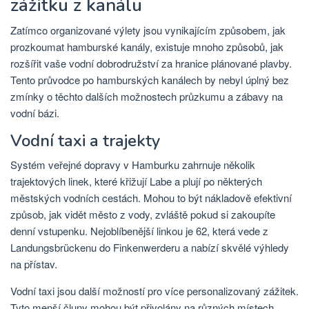
zážitku z kanálu
Zatímco organizované výlety jsou vynikajícím způsobem, jak
prozkoumat hamburské kanály, existuje mnoho způsobů, jak
rozšířit vaše vodní dobrodružství za hranice plánované plavby.
Tento průvodce po hamburských kanálech by nebyl úplný bez
zmínky o těchto dalších možnostech průzkumu a zábavy na
vodní bázi.
Vodní taxi a trajekty
Systém veřejné dopravy v Hamburku zahrnuje několik
trajektových linek, které křižují Labe a plují po některých
městských vodních cestách. Mohou to být nákladově efektivní
způsob, jak vidět město z vody, zvláště pokud si zakoupíte
denní vstupenku. Nejoblíbenější linkou je 62, která vede z
Landungsbrückenu do Finkenwerderu a nabízí skvělé výhledy
na přístav.
Vodní taxi jsou další možností pro více personalizovaný zážitek.
Tyto menší čluny mohou být přivolány na různých místech