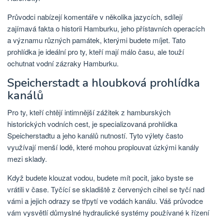
Průvodci nabízejí komentáře v několika jazycích, sdílejí
zajímavá fakta o historii Hamburku, jeho přístavních operacích
a významu různých památek, kterými budete míjet. Tato
prohlídka je ideální pro ty, kteří mají málo času, ale touží
ochutnat vodní zázraky Hamburku.
Speicherstadt a hloubková prohlídka
kanálů
Pro ty, kteří chtějí intimnější zážitek z hamburských
historických vodních cest, je specializovaná prohlídka
Speicherstadtu a jeho kanálů nutností. Tyto výlety často
využívají menší lodě, které mohou proplouvat úzkými kanály
mezi sklady.
Když budete klouzat vodou, budete mít pocit, jako byste se
vrátili v čase. Tyčící se skladiště z červených cihel se tyčí nad
vámi a jejich odrazy se třpytí ve vodách kanálu. Váš průvodce
vám vysvětlí důmyslné hydraulické systémy používané k řízení