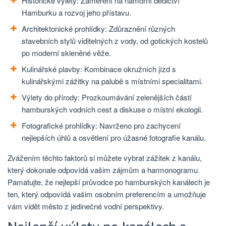
Historické výlety: Zaměření na námořní dědictví
Hamburku a rozvoj jeho přístavu.
Architektonické prohlídky: Zdůraznění různých
stavebních stylů viditelných z vody, od gotických kostelů
po moderní skleněné věže.
Kulinářské plavby: Kombinace okružních jízd s
kulinářskými zážitky na palubě s místními specialitami.
Výlety do přírody: Prozkoumávání zelenějších částí
hamburských vodních cest a diskuse o místní ekologii.
Fotografické prohlídky: Navrženo pro zachycení
nejlepších úhlů a osvětlení pro úžasné fotografie kanálu.
Zvážením těchto faktorů si můžete vybrat zážitek z kanálu,
který dokonale odpovídá vašim zájmům a harmonogramu.
Pamatujte, že nejlepší průvodce po hamburských kanálech je
ten, který odpovídá vašim osobním preferencím a umožňuje
vám vidět město z jedinečné vodní perspektivy.