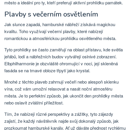
město a ideální pro ty, kteří preferují aktivní prohlídku památek.
Plavby s večerním osvětlením
Jak slunce zapadá, hamburské nábřeží získává magickou
kvalitu. Toho využívají večerní plavby, které nabízejí
romantickou a atmosférickou prohlídku osvětleného města.
Tyto prohlídky se často zaměřují na oblast přístavu, kde světla
jeřábů, lodí a nábřežních budov vytvářejí oslnivé zobrazení.
Elbphilharmonie je obzvláště ohromující v noci, její skleněná
fasáda se na tmavé obloze třpytí jako krystal.
Mnohé z těchto plaveb zahrnují večeři nebo alespoň sklenku
vína, což vám umožní relaxovat a nasát noční atmosféru
města. Je to perfektní způsob, jak ukončit den prohlídky města
nebo oslavit zvláštní příležitost.
Tím, že nabízejí různé perspektivy a zážitky, tyto zájezdy
zajistí, že každý návštěvník najde svůj dokonalý způsob, jak
prozkoumat hamburské kanály. Ať už dáváte přednost rychlému