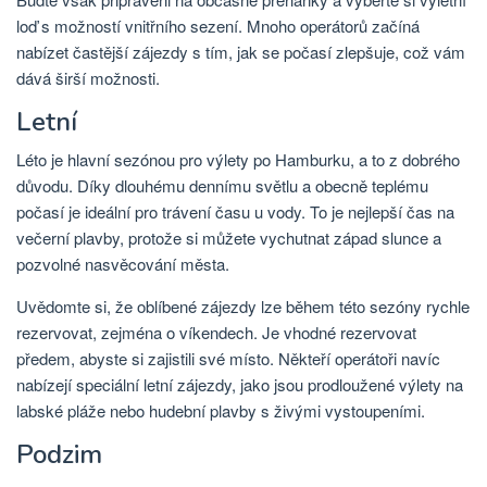
loď s možností vnitřního sezení. Mnoho operátorů začíná
nabízet častější zájezdy s tím, jak se počasí zlepšuje, což vám
dává širší možnosti.
Letní
Léto je hlavní sezónou pro výlety po Hamburku, a to z dobrého
důvodu. Díky dlouhému dennímu světlu a obecně teplému
počasí je ideální pro trávení času u vody. To je nejlepší čas na
večerní plavby, protože si můžete vychutnat západ slunce a
pozvolné nasvěcování města.
Uvědomte si, že oblíbené zájezdy lze během této sezóny rychle
rezervovat, zejména o víkendech. Je vhodné rezervovat
předem, abyste si zajistili své místo. Někteří operátoři navíc
nabízejí speciální letní zájezdy, jako jsou prodloužené výlety na
labské pláže nebo hudební plavby s živými vystoupeními.
Podzim