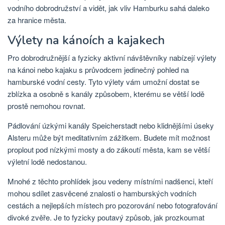
vodního dobrodružství a vidět, jak vliv Hamburku sahá daleko
za hranice města.
Výlety na kánoích a kajakech
Pro dobrodružnější a fyzicky aktivní návštěvníky nabízejí výlety
na kánoi nebo kajaku s průvodcem jedinečný pohled na
hamburské vodní cesty. Tyto výlety vám umožní dostat se
zblízka a osobně s kanály způsobem, kterému se větší lodě
prostě nemohou rovnat.
Pádlování úzkými kanály Speicherstadt nebo klidnějšími úseky
Alsteru může být meditativním zážitkem. Budete mít možnost
proplout pod nízkými mosty a do zákoutí města, kam se větší
výletní lodě nedostanou.
Mnohé z těchto prohlídek jsou vedeny místními nadšenci, kteří
mohou sdílet zasvěcené znalosti o hamburských vodních
cestách a nejlepších místech pro pozorování nebo fotografování
divoké zvěře. Je to fyzicky poutavý způsob, jak prozkoumat