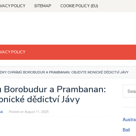
IVACY POLICY
SITEMAP
COOKIE POLICY (EU)
IVACY POLICY
DKY CHRÁMŮ BOROBUDUR A PRAMBANAN: OBJEVTE IKONICKÉ DĚDICTVÍ JÁVY
ů Borobudur a Prambanan:
Searc
for:
onické dědictví Jávy
al
Posted on
August 11, 2025
Austra
Bali