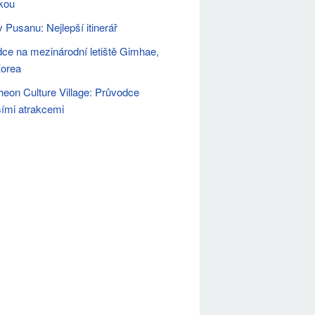
kou
v Pusanu: Nejlepší itinerář
ce na mezinárodní letiště Gimhae,
Korea
on Culture Village: Průvodce
šími atrakcemi