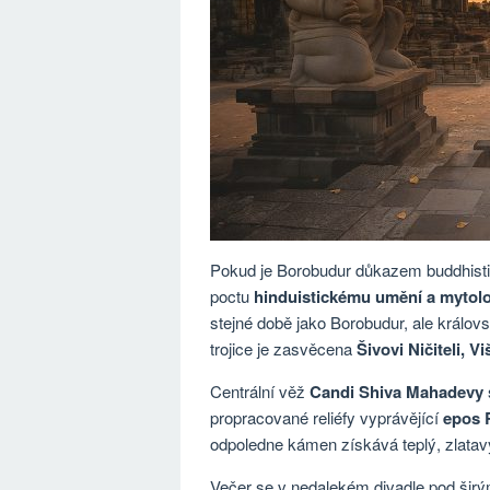
Pokud je Borobudur důkazem buddhist
poctu
hinduistickému umění a mytolo
stejné době jako Borobudur, ale králov
trojice je zasvěcena
Šivovi Ničiteli, 
Centrální věž
Candi Shiva Mahadevy
propracované reliéfy vyprávějící
epos 
odpoledne kámen získává teplý, zlatav
Večer se v nedalekém divadle pod ši