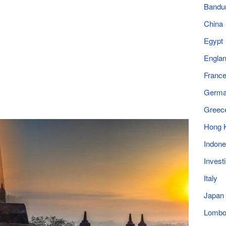
Bandu
China
Egypt
Engla
Franc
Germ
Greec
Hong 
Indone
Invest
Italy
Japan
Lomb