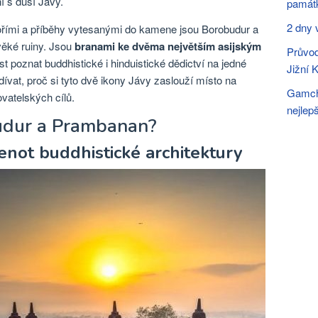
ní s duší Jávy.
památ
2 dny 
řími a příběhy vytesanými do kamene jsou Borobudur a
ěké ruiny. Jsou
branami ke dvěma největším asijským
Průvod
st poznat buddhistické i hinduistické dědictví na jedné
Jižní 
vat, proč si tyto dvě ikony Jávy zaslouží místo na
Gamche
atelských cílů.
nejlep
budur a Prambanan?
not buddhistické architektury