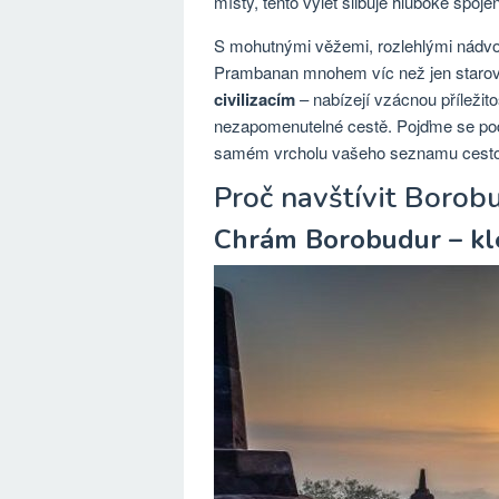
místy, tento výlet slibuje hluboké spoje
S mohutnými věžemi, rozlehlými nádvo
Prambanan mnohem víc než jen starov
civilizacím
– nabízejí vzácnou příležito
nezapomenutelné cestě. Pojďme se podí
samém vrcholu vašeho seznamu cestov
Proč navštívit Boro
Chrám Borobudur – kle