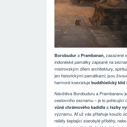
Borobudur
a
Prambanan,
zasazené v 
indonéské památky zapsané na seznam
mistrovským dílem architektury, spiritu
jen historickými památkami; jsou živou
harmonii koexistuje
buddhistický klid
Návštěva Borobuduru a Prambananu je 
cestovního seznamu – je to pohlcující 
vůně chrámového kadidla
a
řezby vyr
významu. Ať už vás přitahuje kouzlo ú
reliéfy šeptající starobylé příběhy, ne