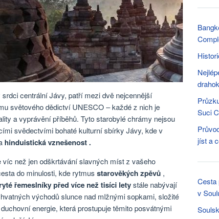
Bangk
Compl
Histor
Nejlép
drahok
srdci centrální Jávy, patří mezi dvě nejcennější
Průzku
u světového dědictví UNESCO – každé z nich je
Suci C
ality a vyprávění příběhů. Tyto starobylé chrámy nejsou
Průvod
cími svědectvími bohaté kulturní sbírky Jávy, kde v
jíst a
a
hinduistická vznešenost .
víc než jen odškrtávání slavných míst z vašeho
cesta do minulosti, kde rytmus
starověkých zpěvů
,
Cesta 
yté řemeslníky před více než tisíci lety
stále nabývají
v Soul
chvatných východů slunce nad mlžnými sopkami, složité
bo duchovní energie, která prostupuje těmito posvátnými
Soulsk