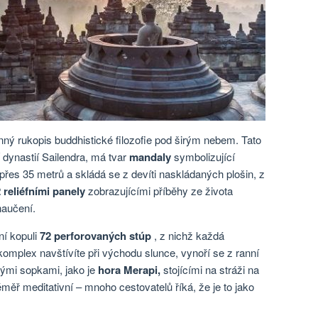
ný rukopis buddhistické filozofie pod širým nebem. Tato
dynastií Sailendra, má tvar
mandaly
symbolizující
přes 35 metrů a skládá se z devíti naskládaných plošin, z
 reliéfními panely
zobrazujícími příběhy ze života
naučení.
ní kopuli
72 perforovaných stúp
, z nichž každá
omplex navštívíte při východu slunce, vynoří se z ranní
nými sopkami, jako je
hora Merapi,
stojícími na stráži na
měř meditativní – mnoho cestovatelů říká, že je to jako