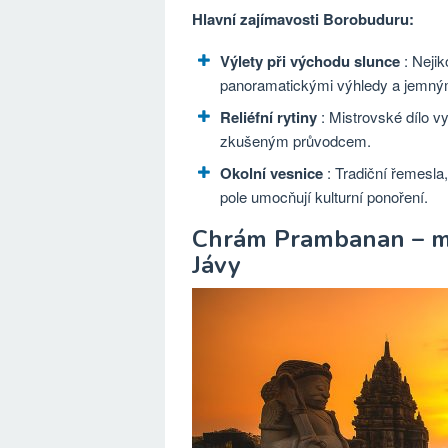
Hlavní zajímavosti Borobuduru:
Výlety při východu slunce
: Nejik
panoramatickými výhledy a jemným
Reliéfní rytiny
: Mistrovské dílo vy
zkušeným průvodcem.
Okolní vesnice
: Tradiční řemesla
pole umocňují kulturní ponoření.
Chrám Prambanan – maj
Jávy