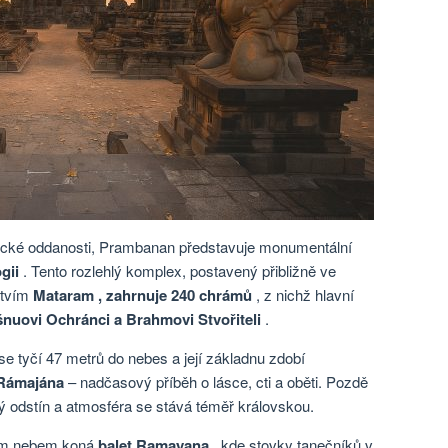
ické oddanosti, Prambanan představuje monumentální
gii
. Tento rozlehlý komplex, postavený přibližně ve
stvím
Mataram , zahrnuje
240 chrámů
, z nichž hlavní
Višnuovi Ochránci a Brahmovi Stvořiteli
.
se tyčí 47 metrů do nebes a její základnu zdobí
Rámajána
– nadčasový příběh o lásce, cti a oběti. Pozdě
ý odstín a atmosféra se stává téměř královskou.
rým nebem koná
balet Ramayana
, kde stovky tanečníků v