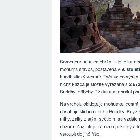
Borobudur není jen chrám – je to kamen
mohutná stavba, postavená v
9. století
buddhistický vesmír. Tyčí se do výšky 
nichž každá je složitě vyřezána s
2 672
Buddhy, příběhy Džátaka a morální po
Na vrcholu obklopuje mohutnou centrál
obsahuje klidnou sochu Buddhy. Když k
mlhy, zalitý zlatým světlem, se vzdále
obzoru. Zážitek je zároveň pokorný a té
vstoupit do jiné říše.