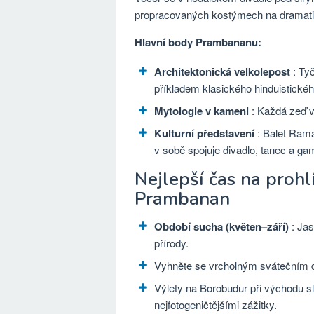
propracovaných kostýmech na dramatic
Hlavní body Prambananu:
Architektonická velkolepost
: Tyč
příkladem klasického hinduistick
Mytologie v kameni
: Každá zeď v
Kulturní představení
: Balet Rama
v sobě spojuje divadlo, tanec a g
Nejlepší čas na proh
Prambanan
Období sucha (květen–září)
: Jas
přírody.
Vyhněte se vrcholným svátečním d
Výlety na Borobudur při východu 
nejfotogeničtějšími zážitky.