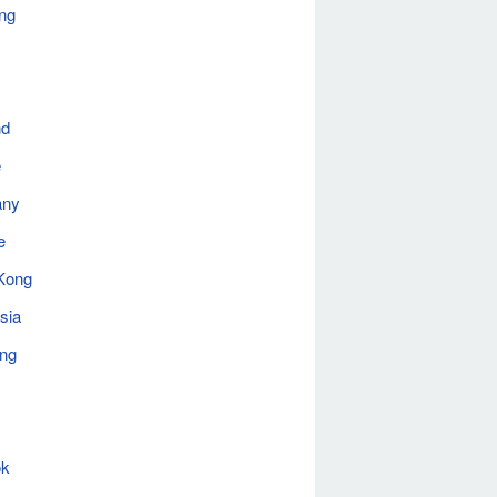
ng
nd
e
any
e
Kong
sia
ing
ok