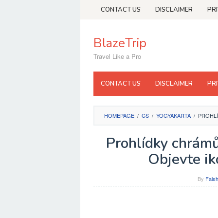
Skip
CONTACT US
DISCLAIMER
PR
to
content
BlazeTrip
Travel Like a Pro
CONTACT US
DISCLAIMER
PR
HOMEPAGE
/
CS
/
YOGYAKARTA
/
PROHLÍ
Prohlídky chrám
Objevte ik
By
Faish