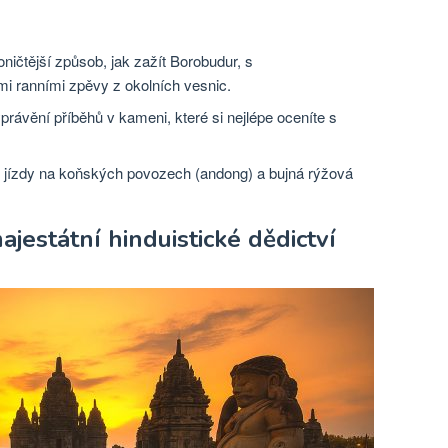
oničtější způsob, jak zažít Borobudur, s
i ranními zpěvy z okolních vesnic.
právění příběhů v kameni, které si nejlépe oceníte s
, jízdy na koňských povozech (andong) a bujná rýžová
estátní hinduistické dědictví