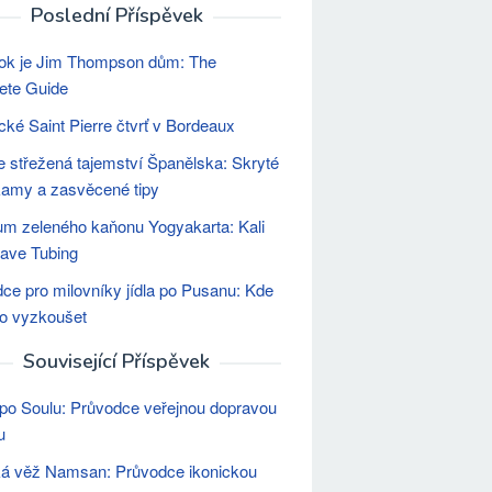
Poslední Příspěvek
ok je Jim Thompson dům: The
ete Guide
ické Saint Pierre čtvrť v Bordeaux
e střežená tajemství Španělska: Skryté
amy a zasvěcené tipy
m zeleného kaňonu Yogyakarta: Kali
ave Tubing
ce pro milovníky jídla po Pusanu: Kde
 co vyzkoušet
Související Příspěvek
po Soulu: Průvodce veřejnou dopravou
u
á věž Namsan: Průvodce ikonickou