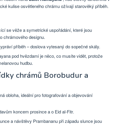
ké kulise osvětleného chrámu ožívají starověký příběh.
ící se věže a symetrické uspořádání, které jsou
ého chrámového designu.
ypráví příběh – doslova vytesaný do sopečné skály.
yana pod hvězdami je něco, co musíte vidět, protože
amelanovou hudbu.
lídky chrámů Borobudur a
ná obloha, ideální pro fotografování a objevování
avům koncem prosince a o Eid al-Fitr.
slunce a návštěvy Prambananu při západu slunce jsou