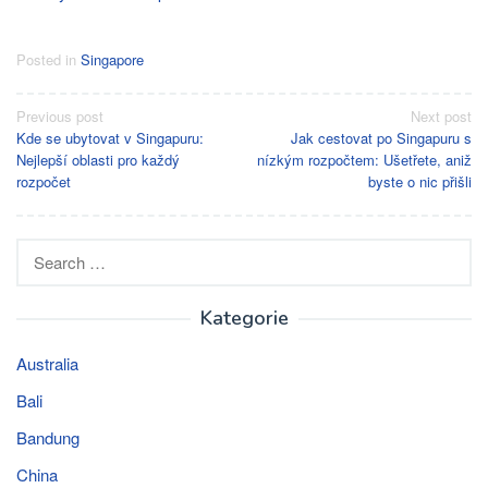
Posted in
Singapore
Post
Previous post
Next post
Kde se ubytovat v Singapuru:
Jak cestovat po Singapuru s
navigation
Nejlepší oblasti pro každý
nízkým rozpočtem: Ušetřete, aniž
rozpočet
byste o nic přišli
Search
for:
Kategorie
Australia
Bali
Bandung
China