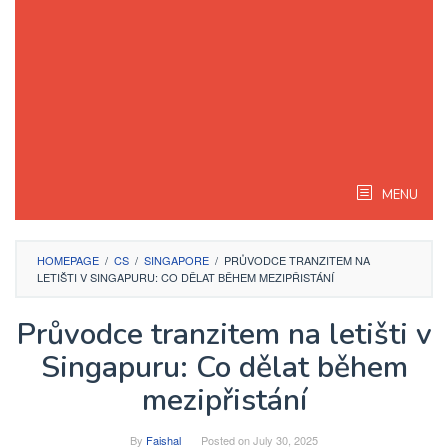
MENU
HOMEPAGE
/
CS
/
SINGAPORE
/
PRŮVODCE TRANZITEM NA
LETIŠTI V SINGAPURU: CO DĚLAT BĚHEM MEZIPŘISTÁNÍ
Průvodce tranzitem na letišti v
Singapuru: Co dělat během
mezipřistání
By
Faishal
Posted on
July 30, 2025