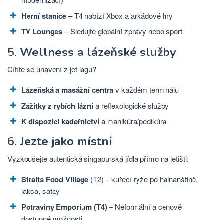
Herní stanice
– T4 nabízí Xbox a arkádové hry
TV Lounges
– Sledujte globální zprávy nebo sport
5.
Wellness a lázeňské služby
Cítíte se unavení z jet lagu?
Lázeňská a masážní centra
v každém terminálu
Zážitky z rybích lázní
a reflexologické služby
K dispozici kadeřnictví
a manikúra/pedikúra
6.
Jezte jako místní
Vyzkoušejte autentická singapurská jídla přímo na letišti:
Straits Food Village
(T2) – kuřecí rýže po hainanštině,
laksa, satay
Potraviny Emporium (T4)
– Neformální a cenově
dostupné možnosti