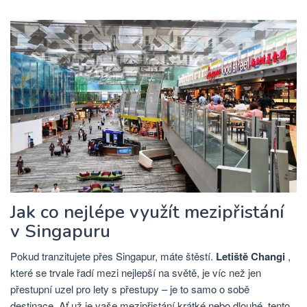
Jak co nejlépe využít mezipřistání
v Singapuru
Pokud tranzitujete přes Singapur, máte štěstí.
Letiště Changi
,
které se trvale řadí mezi nejlepší na světě, je víc než jen
přestupní uzel pro lety s přestupy – je to samo o sobě
destinace. Ať už je vaše mezipřistání krátké nebo dlouhé, tento