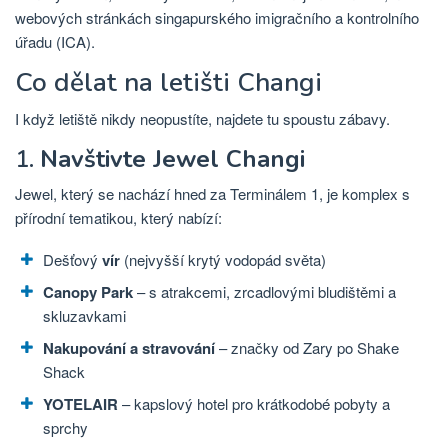
webových stránkách singapurského imigračního a kontrolního
úřadu (ICA).
Co dělat na letišti Changi
I když letiště nikdy neopustíte, najdete tu spoustu zábavy.
1.
Navštivte Jewel Changi
Jewel, který se nachází hned za Terminálem 1, je komplex s
přírodní tematikou, který nabízí:
Dešťový
vír
(nejvyšší krytý vodopád světa)
Canopy Park
– s atrakcemi, zrcadlovými bludištěmi a
skluzavkami
Nakupování a stravování
– značky od Zary po Shake
Shack
YOTELAIR
– kapslový hotel pro krátkodobé pobyty a
sprchy