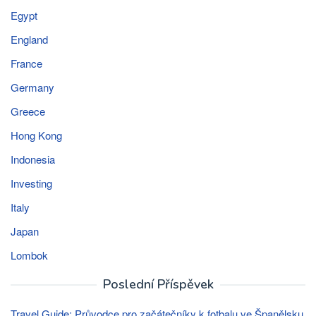
Egypt
England
France
Germany
Greece
Hong Kong
Indonesia
Investing
Italy
Japan
Lombok
Poslední Příspěvek
Travel Guide: Průvodce pro začátečníky k fotbalu ve Španělsku