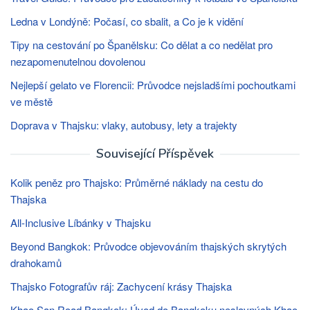
Ledna v Londýně: Počasí, co sbalit, a Co je k vidění
Tipy na cestování po Španělsku: Co dělat a co nedělat pro
nezapomenutelnou dovolenou
Nejlepší gelato ve Florencii: Průvodce nejsladšími pochoutkami
ve městě
Doprava v Thajsku: vlaky, autobusy, lety a trajekty
Související Příspěvek
Kolik peněz pro Thajsko: Průměrné náklady na cestu do
Thajska
All-Inclusive Líbánky v Thajsku
Beyond Bangkok: Průvodce objevováním thajských skrytých
drahokamů
Thajsko Fotografův ráj: Zachycení krásy Thajska
Khao San Road Bangkok: Úvod do Bangkoku neslavných Khao