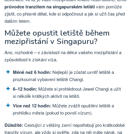
průvodce tranzitem na singapurském letišti
vám pomůže
zjistit, co přesně dělat, kde si odpočinout a jak si užít čas před
dalším letem.
Můžete opustit letiště během
mezipřistání v Singapuru?
Ano, rozhodně – v závislosti na délce vašeho mezipřistání a
způsobilosti k získání víza.
Méně než 6 hodin:
Nejlepší je zůstat uvnitř letiště a
prozkoumat vybavení letiště Changi.
6–12 hodin:
Můžete si prohlédnout Jewel Changi a užít
si několik krátkých aktivit na letišti.
Více než 12 hodin:
Můžete zvážit opuštění letiště a
prohlídku města (pokud to povolí vízum).
Důležité:
Cestující z většiny zemí nepotřebují pro krátkodobé
tranzity vízum, ale vždy si ověřte, zda na něj máte nárok, na