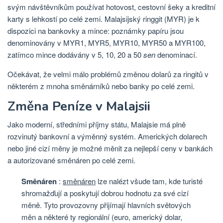
svým návštěvníkům používat hotovost, cestovní šeky a kreditní
karty s lehkostí po celé zemi. Malajsijský ringgit (MYR) je k
dispozici na bankovky a mince: poznámky papíru jsou
denominovány v MYR1, MYR5, MYR10, MYR50 a MYR100,
zatímco mince dodávány v 5, 10, 20 a 50
sen
denominací.
Očekávat, že velmi málo problémů změnou dolarů za ringitů v
některém z mnoha směnárníků nebo banky po celé zemi.
Změna Peníze v Malajsii
Jako moderní, středními příjmy státu, Malajsie má plně
rozvinutý bankovní a výměnný systém. Amerických dolarech
nebo jiné cizí měny je možné měnit za nejlepší ceny v bankách
a autorizované směnáren po celé zemi.
Směnáren
:
směnáren
lze nalézt všude tam, kde turisté
shromažďují a poskytují dobrou hodnotu za své cizí
měně. Tyto provozovny přijímají hlavních světových
měn a některé ty regionální (euro, americký dolar,