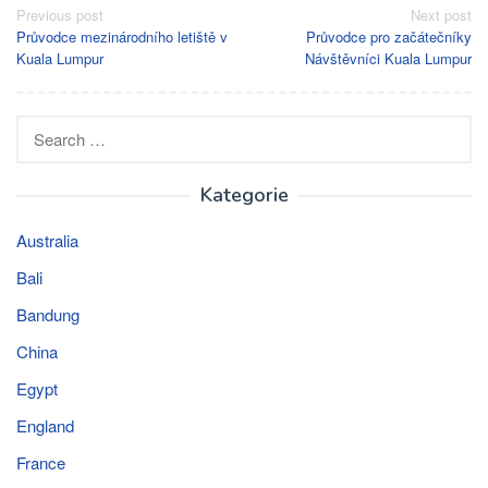
Post
Previous post
Next post
Průvodce mezinárodního letiště v
Průvodce pro začátečníky
navigation
Kuala Lumpur
Návštěvníci Kuala Lumpur
Search
for:
Kategorie
Australia
Bali
Bandung
China
Egypt
England
France