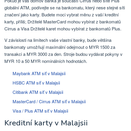
Pokud je váš domov banka je součástí Cirrus nebo sítě Plus
globální ATM, podívejte se na bankomatu, který nese stejné síti
značení jako karty. Budete moci vybrat měnu z vaší kreditní
karty, příliš; Držitelé MasterCard mohou vybírat z bankomatů
Cirrus a Visa Držitelé karet mohou vybírat z bankomatů Plus.
V závislosti na limitech vaše vlastní banky, bude většina
bankomaty umožňují maximální odejmout o MYR 1500 za
transakci a MYR 3000 za den. Stroje budou vydávat pokyny v
MYR 10 a 50 MYR nominálních hodnotách.
Maybank ATM síť v Malajsii
HSBC ATM síť v Malajsii
Citibank ATM síť v Malajsii
MasterCard / Cirrus ATM síť v Malajsii
Visa / Plus ATM síť v Malajsii
Kreditní karty v Malajsii