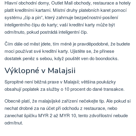
Hlavní obchodní domy, Outlet Mall obchody, restaurace a hotely
platit kreditními kartami. Místní druhy platebních karet pomocí
systému „čip a pin“, který zahrnuje bezpečnostní-posílení
inteligentního čipu do karty; vaší kreditní karty může být
odmítnuto, pokud postrádá inteligentní čip.
Čím dále od měst jdete, tím méně je pravděpodobné, že budete
moci používat své kreditní karty. Ujistěte se, že přinese
dostatek peněz s sebou, když pouštět ven do boondocks.
Výklopné v Malajsii
Spropitné není běžná praxe v Malajsii; většina poukázky
obsahují poplatek za služby o 10 procent do dané transakce.
Obecně platí, že malajsijské zařízení nečekejte tip. Ale pokud si
nechat drobné za na účet při odchodu z restaurace, nebo
zanechat špičku MYR 2 až MYR 10, tento zdvořilostní nebude
odmítnut.