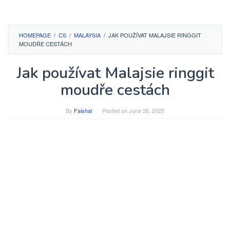
HOMEPAGE
/
CS
/
MALAYSIA
/
JAK POUŽÍVAT MALAJSIE RINGGIT
MOUDŘE CESTÁCH
Jak používat Malajsie ringgit
moudře cestách
By
Faishal
Posted on
June 26, 2020