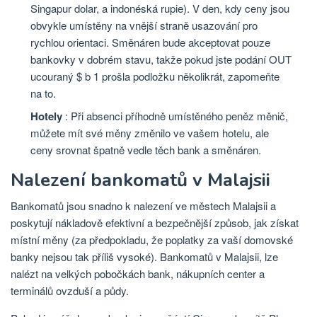
Singapur dolar, a indonéská rupie). V den, kdy ceny jsou
obvykle umístěny na vnější straně usazování pro
rychlou orientaci. Směnáren bude akceptovat pouze
bankovky v dobrém stavu, takže pokud jste podání OUT
ucouraný $ b 1 prošla podložku několikrát, zapomeňte
na to.
Hotely
: Při absenci příhodně umístěného peněz měnič,
můžete mít své měny změnilo ve vašem hotelu, ale
ceny srovnat špatně vedle těch bank a směnáren.
Nalezení bankomatů v Malajsii
Bankomatů jsou snadno k nalezení ve městech Malajsii a
poskytují nákladově efektivní a bezpečnější způsob, jak získat
místní měny (za předpokladu, že poplatky za vaší domovské
banky nejsou tak příliš vysoké). Bankomatů v Malajsii, lze
nalézt na velkých pobočkách bank, nákupních center a
terminálů ovzduší a půdy.