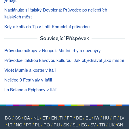
Naplánujte si italský Dovolená: Průvodce po nejlepších
italských měst
Kdy a kolik do Tip v Itálii: Kompletní průvodce
Související Příspěvek
Průvodce nákupy v Neapoli: Místní trhy a suvenýry
Průvodce italskou kávovou kulturou: Jak objednávat jako místní
Vidět Mumie a koster v Itálii
Nejlépe 9 Festivaly v Itálii
La Befana a Epiphany v Itálii
BG
/
CS
/
DA
/
NL
/
ET
/
EN
/
FI
/
FR
/
DE
/
EL
/
IW
/
HU
/
IT
/
LV
/
LT
/
NO
/
PT
/
PL
/
RO
/
RU
/
SK
/
SL
/
ES
/
SV
/
TR
/
UK
/
CN