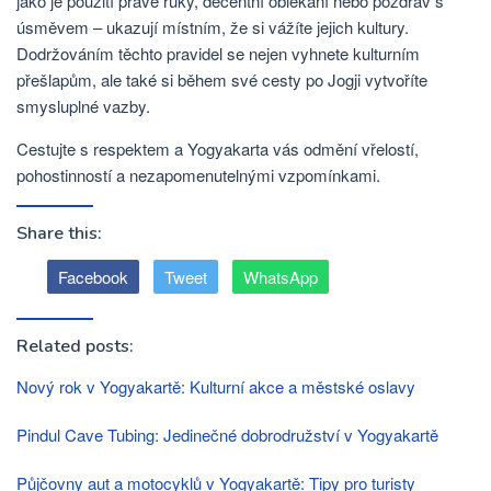
jako je použití pravé ruky, decentní oblékání nebo pozdrav s
úsměvem – ukazují místním, že si vážíte jejich kultury.
Dodržováním těchto pravidel se nejen vyhnete kulturním
přešlapům, ale také si během své cesty po Jogji vytvoříte
smysluplné vazby.
Cestujte s respektem a Yogyakarta vás odmění vřelostí,
pohostinností a nezapomenutelnými vzpomínkami.
Share this:
Facebook
Tweet
WhatsApp
Related posts:
Nový rok v Yogyakartě: Kulturní akce a městské oslavy
Pindul Cave Tubing: Jedinečné dobrodružství v Yogyakartě
Půjčovny aut a motocyklů v Yogyakartě: Tipy pro turisty