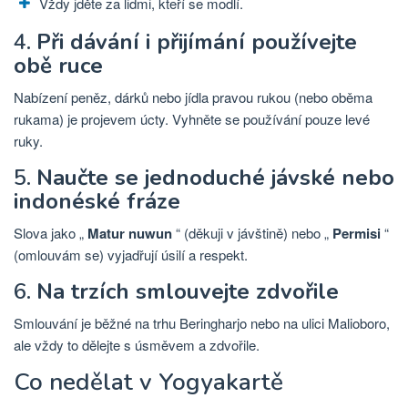
Vždy jděte za lidmi, kteří se modlí.
4.
Při dávání i přijímání používejte
obě ruce
Nabízení peněz, dárků nebo jídla pravou rukou (nebo oběma
rukama) je projevem úcty. Vyhněte se používání pouze levé
ruky.
5.
Naučte se jednoduché jávské nebo
indonéské fráze
Slova jako „
Matur nuwun
“ (děkuji v jávštině) nebo „
Permisi
“
(omlouvám se) vyjadřují úsilí a respekt.
6.
Na trzích smlouvejte zdvořile
Smlouvání je běžné na trhu Beringharjo nebo na ulici Malioboro,
ale vždy to dělejte s úsměvem a zdvořile.
Co nedělat v Yogyakartě