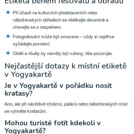
Etiketa během festivalů a obřadů
Při účasti na kulturních představeních nebo
náboženských obřadech se oblékejte decentně a
chovejte se s respektem.
Fotografování může být omezeno – vždy si nejdříve
vyžádejte povolení.
Oběti a rituály by neměly být rušeny; tiše pozorujte.
Nejčastější dotazy k místní etiketě
v Yogyakartě
Je v Yogyakartě v pořádku nosit
kraťasy?
Ano, ale při návštěvě chrámů, paláců nebo náboženských míst
se vyhněte kraťasům.
Mohou turisté fotit kdekoli v
Yogyakartě?