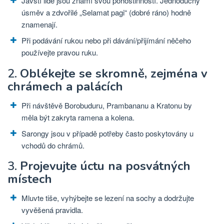
Jávští lidé jsou známí svou pohostinností. Jednoduchý
úsměv a zdvořilé „Selamat pagi“ (dobré ráno) hodně
znamenají.
Při podávání rukou nebo při dávání/přijímání něčeho
používejte pravou ruku.
2.
Oblékejte se skromně, zejména v
chrámech a palácích
Při návštěvě Borobuduru, Prambananu a Kratonu by
měla být zakryta ramena a kolena.
Sarongy jsou v případě potřeby často poskytovány u
vchodů do chrámů.
3.
Projevujte úctu na posvátných
místech
Mluvte tiše, vyhýbejte se lezení na sochy a dodržujte
vyvěšená pravidla.