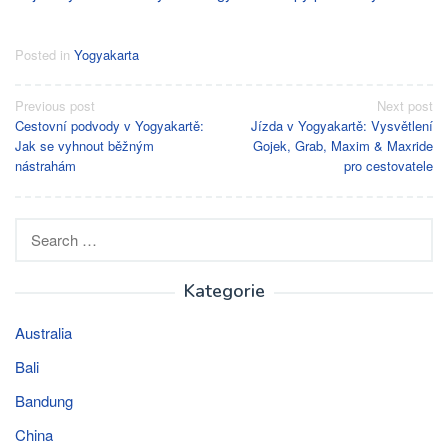
Posted in
Yogyakarta
Post
Previous post
Next post
Cestovní podvody v Yogyakartě:
Jízda v Yogyakartě: Vysvětlení
navigation
Jak se vyhnout běžným
Gojek, Grab, Maxim & Maxride
nástrahám
pro cestovatele
Search
for:
Kategorie
Australia
Bali
Bandung
China