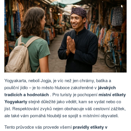
Yogyakarta, neboli Jogja, je víc než jen chrámy, batika a
pouliční jídlo – je to město hluboce zakořeněné v
jávských
tradicích a hodnotách
. Pro turisty je pochopení
místní etikety
Yogyakarty
stejně důležité jako vědět, kam se vydat nebo co
jíst. Respektování zvyků nejen obohacuje váš cestovní zážitek,
ale také vám pomáhá hlouběji se spojit s místními obyvateli.
Tento průvodce vás provede všemi
pravidly etikety v