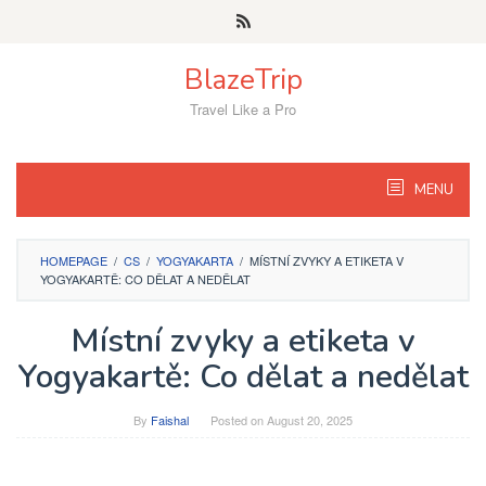
Skip
to
content
BlazeTrip
Travel Like a Pro
MENU
HOMEPAGE
/
CS
/
YOGYAKARTA
/
MÍSTNÍ ZVYKY A ETIKETA V
YOGYAKARTĚ: CO DĚLAT A NEDĚLAT
Místní zvyky a etiketa v
Yogyakartě: Co dělat a nedělat
By
Faishal
Posted on
August 20, 2025