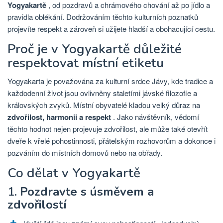
Yogyakartě
, od pozdravů a chrámového chování až po jídlo a
pravidla oblékání. Dodržováním těchto kulturních poznatků
projevíte respekt a zároveň si užijete hladší a obohacující cestu.
Proč je v Yogyakartě důležité
respektovat místní etiketu
Yogyakarta je považována za kulturní srdce Jávy, kde tradice a
každodenní život jsou ovlivněny staletími jávské filozofie a
královských zvyků. Místní obyvatelé kladou velký důraz na
zdvořilost, harmonii a respekt
. Jako návštěvník, vědomí
těchto hodnot nejen projevuje zdvořilost, ale může také otevřít
dveře k vřelé pohostinnosti, přátelským rozhovorům a dokonce i
pozváním do místních domovů nebo na obřady.
Co dělat v Yogyakartě
1.
Pozdravte s úsměvem a
zdvořilostí