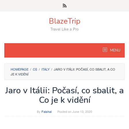
Skip
to
content
BlazeTrip
Travel Like a Pro
MENU
HOMEPAGE
/
CS
/
ITALY
/
JARO V ITÁLII: POČASÍ, CO SBALIT, A CO
JE K VIDĚNÍ
Jaro v Itálii: Počasí, co sbalit, a
Co je k vidění
By
Faishal
Posted on
June 13, 2020