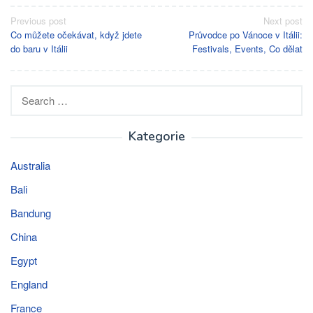
Post
Previous post
Next post
Co můžete očekávat, když jdete
Průvodce po Vánoce v Itálii:
navigation
do baru v Itálii
Festivals, Events, Co dělat
Search
for:
Kategorie
Australia
Bali
Bandung
China
Egypt
England
France