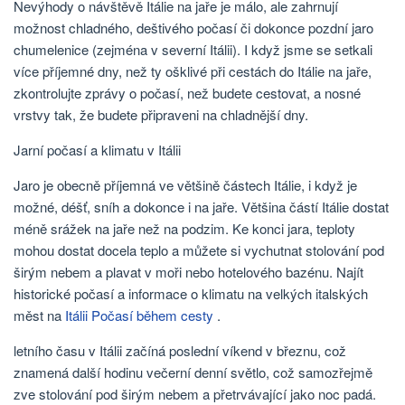
Nevýhody o návštěvě Itálie na jaře je málo, ale zahrnují
možnost chladného, ​​deštivého počasí či dokonce pozdní jaro
chumelenice (zejména v severní Itálii). I když jsme se setkali
více příjemné dny, než ty ošklivé při cestách do Itálie na jaře,
zkontrolujte zprávy o počasí, než budete cestovat, a nosné
vrstvy tak, že budete připraveni na chladnější dny.
Jarní počasí a klimatu v Itálii
Jaro je obecně příjemná ve většině částech Itálie, i když je
možné, déšť, sníh a dokonce i na jaře. Většina částí Itálie dostat
méně srážek na jaře než na podzim. Ke konci jara, teploty
mohou dostat docela teplo a můžete si vychutnat stolování pod
širým nebem a plavat v moři nebo hotelového bazénu. Najít
historické počasí a informace o klimatu na velkých italských
měst na
Itálii Počasí během cesty
.
letního času v Itálii začíná poslední víkend v březnu, což
znamená další hodinu večerní denní světlo, což samozřejmě
zve stolování pod širým nebem a přetrvávající jako noc padá.