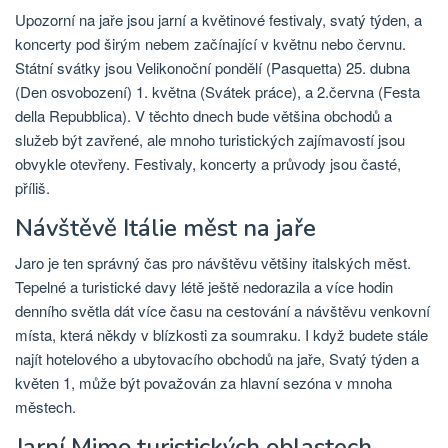
Upozorní na jaře jsou jarní a květinové festivaly, svatý týden, a
koncerty pod širým nebem začínající v květnu nebo červnu.
Státní svátky jsou Velikonoční pondělí (Pasquetta) 25. dubna
(Den osvobození) 1. května (Svátek práce), a 2.června (Festa
della Repubblica). V těchto dnech bude většina obchodů a
služeb být zavřené, ale mnoho turistických zajímavostí jsou
obvykle otevřeny. Festivaly, koncerty a průvody jsou časté,
příliš.
Návštěvě Itálie měst na jaře
Jaro je ten správný čas pro návštěvu většiny italských měst.
Tepelné a turistické davy létě ještě nedorazila a více hodin
denního světla dát více času na cestování a návštěvu venkovní
místa, která někdy v blízkosti za soumraku. I když budete stále
najít hotelového a ubytovacího obchodů na jaře, Svatý týden a
květen 1, může být považován za hlavní sezóna v mnoha
městech.
Jarní Mimo turistických oblastech