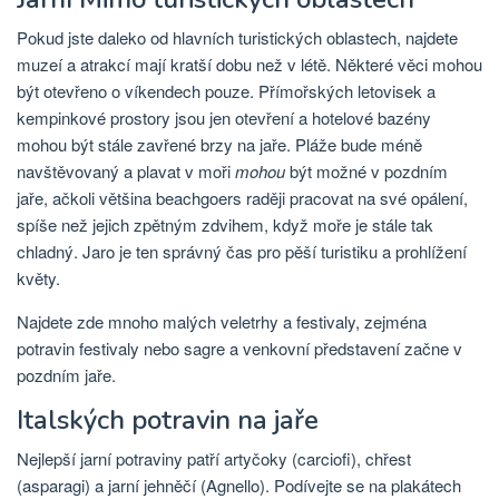
Pokud jste daleko od hlavních turistických oblastech, najdete
muzeí a atrakcí mají kratší dobu než v létě. Některé věci mohou
být otevřeno o víkendech pouze. Přímořských letovisek a
kempinkové prostory jsou jen otevření a hotelové bazény
mohou být stále zavřené brzy na jaře. Pláže bude méně
navštěvovaný a plavat v moři
mohou
být možné v pozdním
jaře, ačkoli většina beachgoers raději pracovat na své opálení,
spíše než jejich zpětným zdvihem, když moře je stále tak
chladný. Jaro je ten správný čas pro pěší turistiku a prohlížení
květy.
Najdete zde mnoho malých veletrhy a festivaly, zejména
potravin festivaly nebo sagre a venkovní představení začne v
pozdním jaře.
Italských potravin na jaře
Nejlepší jarní potraviny patří artyčoky (carciofi), chřest
(asparagi) a jarní jehněčí (Agnello). Podívejte se na plakátech