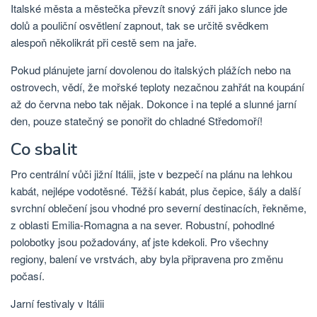
Italské města a městečka převzít snový záři jako slunce jde
dolů a pouliční osvětlení zapnout, tak se určitě svědkem
alespoň několikrát při cestě sem na jaře.
Pokud plánujete jarní dovolenou do italských plážích nebo na
ostrovech, vědí, že mořské teploty nezačnou zahřát na koupání
až do června nebo tak nějak. Dokonce i na teplé a slunné jarní
den, pouze statečný se ponořit do chladné Středomoří!
Co sbalit
Pro centrální vůči jižní Itálii, jste v bezpečí na plánu na lehkou
kabát, nejlépe vodotěsné. Těžší kabát, plus čepice, šály a další
svrchní oblečení jsou vhodné pro severní destinacích, řekněme,
z oblasti Emilia-Romagna a na sever. Robustní, pohodlné
polobotky jsou požadovány, ať jste kdekoli. Pro všechny
regiony, balení ve vrstvách, aby byla připravena pro změnu
počasí.
Jarní festivaly v Itálii