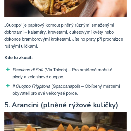
„Cuoppo“ je papírový kornout plněný různými smaženými
dobrotami – kalamáry, krevetami, cuketovými květy nebo
dokonce bramborovými kroketami. Jíte ho prsty při procházce
rušnými uličkami.
Kde to zkusit:
Passione di Sofì
(Via Toledo) – Pro smíšené mořské
plody a zeleninové cuoppo.
Il Cuoppo Friggitoria
(Spaccanapoli) – Oblíbený místními
obyvateli pro své velkorysé porce.
5.
Arancini (plněné rýžové kuličky)