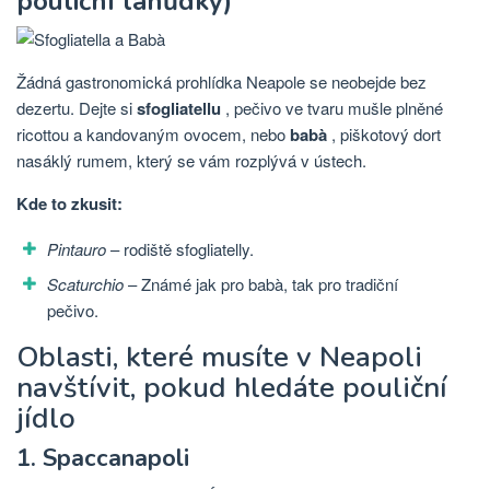
pouliční lahůdky)
Žádná gastronomická prohlídka Neapole se neobejde bez
dezertu. Dejte si
sfogliatellu
, pečivo ve tvaru mušle plněné
ricottou a kandovaným ovocem, nebo
babà
, piškotový dort
nasáklý rumem, který se vám rozplývá v ústech.
Kde to zkusit:
Pintauro
– rodiště sfogliatelly.
Scaturchio
– Známé jak pro babà, tak pro tradiční
pečivo.
Oblasti, které musíte v Neapoli
navštívit, pokud hledáte pouliční
jídlo
1. Spaccanapoli