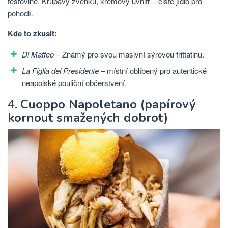
těstovině. Křupavý zvenku, krémový uvnitř – čisté jídlo pro
pohodlí.
Kde to zkusit:
Di Matteo
– Známý pro svou masivní sýrovou frittatinu.
La Figlia del Presidente
– místní oblíbený pro autentické
neapolské pouliční občerstvení.
4.
Cuoppo Napoletano (papírový
kornout smažených dobrot)