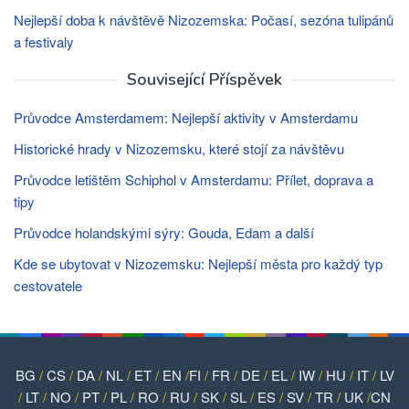
Nejlepší doba k návštěvě Nizozemska: Počasí, sezóna tulipánů
a festivaly
Související Příspěvek
Průvodce Amsterdamem: Nejlepší aktivity v Amsterdamu
Historické hrady v Nizozemsku, které stojí za návštěvu
Průvodce letištěm Schiphol v Amsterdamu: Přílet, doprava a
tipy
Průvodce holandskými sýry: Gouda, Edam a další
Kde se ubytovat v Nizozemsku: Nejlepší města pro každý typ
cestovatele
BG
/
CS
/
DA
/
NL
/
ET
/
EN
/
FI
/
FR
/
DE
/
EL
/
IW
/
HU
/
IT
/
LV
/
LT
/
NO
/
PT
/
PL
/
RO
/
RU
/
SK
/
SL
/
ES
/
SV
/
TR
/
UK
/
CN