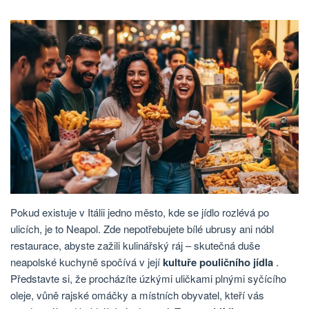
Pokud existuje v Itálii jedno město, kde se jídlo rozlévá po
ulicích, je to Neapol. Zde nepotřebujete bílé ubrusy ani nóbl
restaurace, abyste zažili kulinářský ráj – skutečná duše
neapolské kuchyně spočívá v její
kultuře pouličního jídla
.
Představte si, že procházíte úzkými uličkami plnými syčícího
oleje, vůně rajské omáčky a místních obyvatel, kteří vás