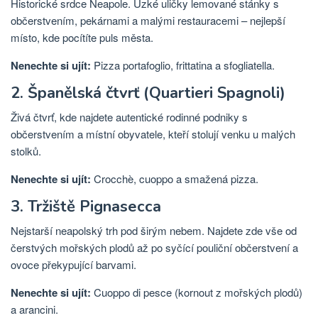
Historické srdce Neapole. Úzké uličky lemované stánky s
občerstvením, pekárnami a malými restauracemi – nejlepší
místo, kde pocítíte puls města.
Nenechte si ujít:
Pizza portafoglio, frittatina a sfogliatella.
2. Španělská čtvrť (Quartieri Spagnoli)
Živá čtvrť, kde najdete autentické rodinné podniky s
občerstvením a místní obyvatele, kteří stolují venku u malých
stolků.
Nenechte si ujít:
Crocchè, cuoppo a smažená pizza.
3. Tržiště Pignasecca
Nejstarší neapolský trh pod širým nebem. Najdete zde vše od
čerstvých mořských plodů až po syčící pouliční občerstvení a
ovoce překypující barvami.
Nenechte si ujít:
Cuoppo di pesce (kornout z mořských plodů)
a arancini.