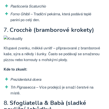
Pasticceria Scaturchio
Forno Ghibli
– Tradiční pekárna, která podává teplé
panini po celý den.
7.
Crocchè (bramborové krokety)
Křupavé zvenku, měkké uvnitř – připravované z bramborové
kaše, sýra a někdy i šunky. Často se podávají se smaženou
pizzou nebo kornouty s mořskými plody.
Kde to zkusit:
Prezidentská dcera
Trh Pignasecca
– Více prodejců je smaží čerstvé na
místě.
8.
Sfogliatella & Babà (sladké