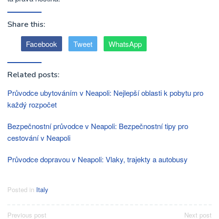
Share this:
Facebook
Tweet
WhatsApp
Related posts:
Průvodce ubytováním v Neapoli: Nejlepší oblasti k pobytu pro
každý rozpočet
Bezpečnostní průvodce v Neapoli: Bezpečnostní tipy pro
cestování v Neapoli
Průvodce dopravou v Neapoli: Vlaky, trajekty a autobusy
Posted in
Italy
Post
Previous post
Next post