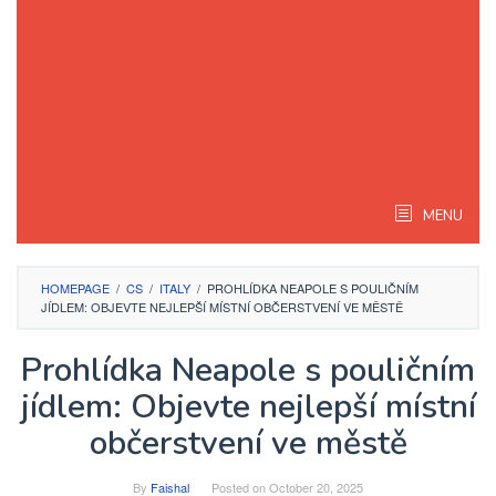
MENU
HOMEPAGE
/
CS
/
ITALY
/
PROHLÍDKA NEAPOLE S POULIČNÍM
JÍDLEM: OBJEVTE NEJLEPŠÍ MÍSTNÍ OBČERSTVENÍ VE MĚSTĚ
Prohlídka Neapole s pouličním
jídlem: Objevte nejlepší místní
občerstvení ve městě
By
Faishal
Posted on
October 20, 2025