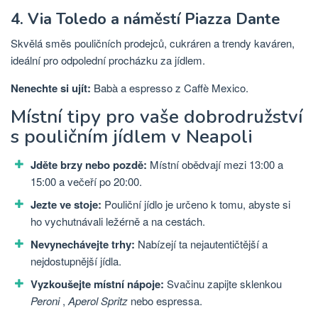
4. Via Toledo a náměstí Piazza Dante
Skvělá směs pouličních prodejců, cukráren a trendy kaváren,
ideální pro odpolední procházku za jídlem.
Nenechte si ujít:
Babà a espresso z Caffè Mexico.
Místní tipy pro vaše dobrodružství
s pouličním jídlem v Neapoli
Jděte brzy nebo pozdě:
Místní obědvají mezi 13:00 a
15:00 a večeří po 20:00.
Jezte ve stoje:
Pouliční jídlo je určeno k tomu, abyste si
ho vychutnávali ležérně a na cestách.
Nevynechávejte trhy:
Nabízejí ta nejautentičtější a
nejdostupnější jídla.
Vyzkoušejte místní nápoje:
Svačinu zapijte sklenkou
Peroni
,
Aperol Spritz
nebo espressa.