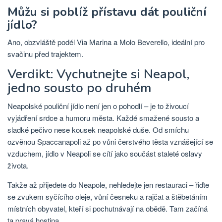
Můžu si poblíž přístavu dát pouliční
jídlo?
Ano, obzvláště podél Via Marina a Molo Beverello, ideální pro
svačinu před trajektem.
Verdikt: Vychutnejte si Neapol,
jedno sousto po druhém
Neapolské pouliční jídlo není jen o pohodlí – je to živoucí
vyjádření srdce a humoru města. Každé smažené sousto a
sladké pečivo nese kousek neapolské duše. Od smíchu
ozvěnou Spaccanapoli až po vůni čerstvého těsta vznášející se
vzduchem, jídlo v Neapoli se cítí jako součást staleté oslavy
života.
Takže až přijedete do Neapole, nehledejte jen restauraci – řiďte
se zvukem syčícího oleje, vůní česneku a rajčat a štěbetáním
místních obyvatel, kteří si pochutnávají na obědě. Tam začíná
ta pravá hostina.