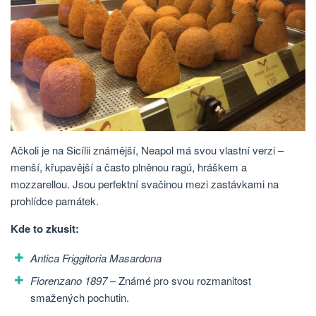
Ačkoli je na Sicílii známější, Neapol má svou vlastní verzi –
menší, křupavější a často plněnou ragú, hráškem a
mozzarellou. Jsou perfektní svačinou mezi zastávkami na
prohlídce památek.
Kde to zkusit:
Antica Friggitoria Masardona
Fiorenzano 1897
– Známé pro svou rozmanitost
smažených pochutin.