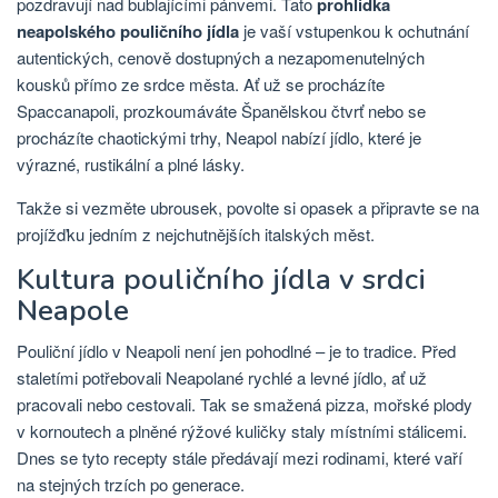
pozdravují nad bublajícími pánvemi. Tato
prohlídka
neapolského pouličního jídla
je vaší vstupenkou k ochutnání
autentických, cenově dostupných a nezapomenutelných
kousků přímo ze srdce města. Ať už se procházíte
Spaccanapoli, prozkoumáváte Španělskou čtvrť nebo se
procházíte chaotickými trhy, Neapol nabízí jídlo, které je
výrazné, rustikální a plné lásky.
Takže si vezměte ubrousek, povolte si opasek a připravte se na
projížďku jedním z nejchutnějších italských měst.
Kultura pouličního jídla v srdci
Neapole
Pouliční jídlo v Neapoli není jen pohodlné – je to tradice. Před
staletími potřebovali Neapolané rychlé a levné jídlo, ať už
pracovali nebo cestovali. Tak se smažená pizza, mořské plody
v kornoutech a plněné rýžové kuličky staly místními stálicemi.
Dnes se tyto recepty stále předávají mezi rodinami, které vaří
na stejných trzích po generace.