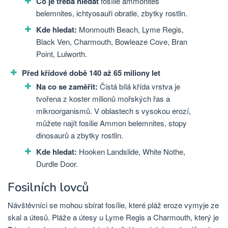
Co je třeba hledat
fosílie ammonites
belemnites, ichtyosauři obratle, zbytky rostlin.
Kde hledat:
Monmouth Beach, Lyme Regis,
Black Ven, Charmouth, Bowleaze Cove, Bran
Point, Lulworth.
Před křídové době 140 až 65 miliony let
Na co se zaměřit:
Čistá bílá křída vrstva je
tvořena z koster milionů mořských řas a
mikroorganismů. V oblastech s vysokou erozí,
můžete najít fosilie Ammon belemnites, stopy
dinosaurů a zbytky rostlin.
Kde hledat:
Hooken Landslide, White Nothe,
Durdle Door.
Fosilních lovců
Návštěvníci se mohou sbírat fosílie, které pláž eroze vymyje ze
skal a útesů. Pláže a útesy u Lyme Regis a Charmouth, který je