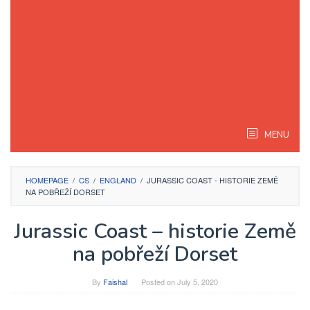
MENU
HOMEPAGE
/
CS
/
ENGLAND
/
JURASSIC COAST - HISTORIE ZEMĚ
NA POBŘEŽÍ DORSET
Jurassic Coast – historie Země
na pobřeží Dorset
By
Faishal
Posted on
July 5, 2020