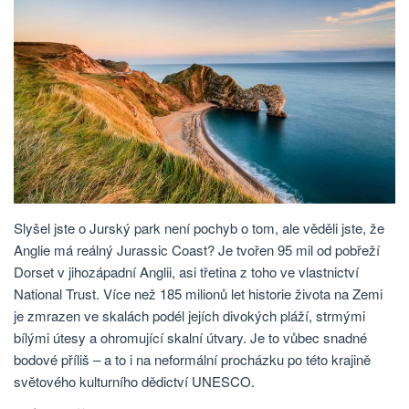
Slyšel jste o Jurský park není pochyb o tom, ale věděli jste, že
Anglie má reálný Jurassic Coast? Je tvořen 95 mil od pobřeží
Dorset v jihozápadní Anglii, asi třetina z toho ve vlastnictví
National Trust. Více než 185 milionů let historie života na Zemi
je zmrazen ve skalách podél jejích divokých pláží, strmými
bílými útesy a ohromující skalní útvary. Je to vůbec snadné
bodové příliš – a to i na neformální procházku po této krajině
světového kulturního dědictví UNESCO.