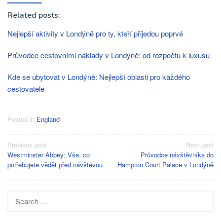
Related posts:
Nejlepší aktivity v Londýně pro ty, kteří přijedou poprvé
Průvodce cestovními náklady v Londýně: od rozpočtu k luxusu
Kde se ubytovat v Londýně: Nejlepší oblasti pro každého
cestovatele
Posted in
England
Post
Previous post
Next post
Westminster Abbey: Vše, co
Průvodce návštěvníka do
navigation
potřebujete vědět před návštěvou
Hampton Court Palace v Londýně
Search
for: