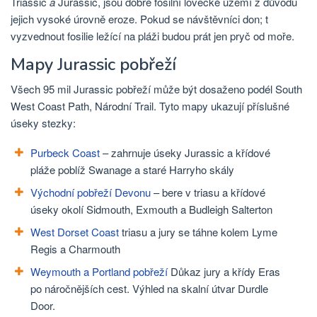
Triassic
a
Jurassic, jsou dobré fosilní lovecké území z důvodu
jejich vysoké úrovně eroze. Pokud se návštěvníci don; t
vyzvednout fosilie ležící na pláži budou prát jen pryč od moře.
Mapy Jurassic pobřeží
Všech 95 mil Jurassic pobřeží může být dosaženo podél South
West Coast Path, Národní Trail. Tyto mapy ukazují příslušné
úseky stezky:
Purbeck Coast
– zahrnuje úseky Jurassic a křídové
pláže poblíž Swanage a staré Harryho skály
Východní pobřeží Devonu
– bere v triasu a křídové
úseky okolí Sidmouth, Exmouth a Budleigh Salterton
West Dorset Coast
triasu a jury se táhne kolem Lyme
Regis a Charmouth
Weymouth a Portland pobřeží
Důkaz jury a křídy Eras
po náročnějších cest. Výhled na skalní útvar Durdle
Door.