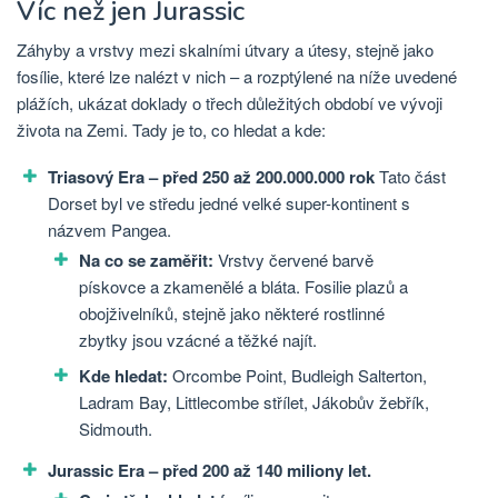
Víc než jen Jurassic
Záhyby a vrstvy mezi skalními útvary a útesy, stejně jako
fosílie, které lze nalézt v nich – a rozptýlené na níže uvedené
plážích, ukázat doklady o třech důležitých období ve vývoji
života na Zemi. Tady je to, co hledat a kde:
Triasový Era – před 250 až 200.000.000 rok
Tato část
Dorset byl ve středu jedné velké super-kontinent s
názvem Pangea.
Na co se zaměřit:
Vrstvy červené barvě
pískovce a zkamenělé a bláta. Fosilie plazů a
obojživelníků, stejně jako některé rostlinné
zbytky jsou vzácné a těžké najít.
Kde hledat:
Orcombe Point, Budleigh Salterton,
Ladram Bay, Littlecombe střílet, Jákobův žebřík,
Sidmouth.
Jurassic Era – před 200 až 140 miliony let.