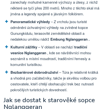
zanechaly mohutné kamenné výchozy a útesy, z nichž
některé se tyčí přes 200 metrů. Mnoho z těchto skal má
jména a legendy spojené s jávským folklórem.
Panoramatické výhledy
– Z vrcholu jsou turisté
odměněni úchvatnými výhledy na zvlněné kopce
Gunungkidulu, terasovité zemědělské oblasti a
nedalekou
umělou nádrž
Embung Nglanggeran .
Kulturní zážitky
– V oblasti se nachází
tradiční
vesnice Nglanggeran
, kde se návštěvníci mohou
seznámit s místní moudrostí, tradičními řemesly a
komunitní turistikou.
Bezbariérové dobrodružství
– Túra je relativně krátká
a vhodná pro začátečníky, takže je skvělou volbou pro
cestovatele, kteří chtějí obohacující trek bez nutnosti
pokročilých turistických dovedností.
Jak se dostat k starověké sopce
Nglanggeran