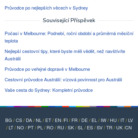
Průvodce po nejlepších věcech v Sydney
Související Příspěvek
Počasí v Melbourne: Podnebí, roční období a průměrná měsíční
teplota
Nejlepší cestovní tipy, které byste měli vědět, než navštívíte
Austrálii
Průvodce po veřejné dopravě v Melbourne
Cestovní průvodce Austrálií: vízová povinnost pro Austrálii
Vaše cesta do Sydney: Kompletní průvodce
BG
/
CS
/
DA
/
NL
/
ET
/
EN
/
FI
/
FR
/
DE
/
EL
/
IW
/
HU
/
IT
/
LV
/
LT
/
NO
/
PT
/
PL
/
RO
/
RU
/
SK
/
SL
/
ES
/
SV
/
TR
/
UK
/
CN