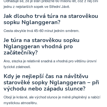
Odhaduje se, že je stáří přibližně 60 milionů let, což z něj činí
jednu z nejstarších sopek ve Střední Jávě.
Jak dlouho trvá túra na starověkou
sopku Nglanggeran?
Cesta obvykle trvá 45–60 minut jedním směrem.
Je túra na starověkou sopku
Nglanggeran vhodná pro
začátečníky?
Ano, stezka je relativně snadná a vhodná pro většinu úrovní
fyzické zdatnosti.
Kdy je nejlepší čas na návštěvu
starověké sopky Nglanggeran – při
východu nebo západu slunce?
Obojí je krásné, ale východ slunce je méně přeplněný a nabízí
mystickou atmosféru.