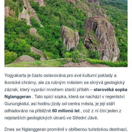
Yogyakarta je často oslavována pro své kulturní poklady a
ikonické chrámy, ale za rušným městem se skrývá geologický
zázrak, který vypráví mnohem starší příběh –
starověká sopka
Nglanggeran
. Tato spící sopka, která se nachází v regentství
Gunungkidul, asi hodinu jízdy od centra města, je její stáří
odhadováno na přibližně
60 milionů let
, což z ní činí jeden z
nejstarších geologických útvarů ve Střední Jávě.
Dnes se Nglanggeran proměnil v oblíbenou turistickou destinaci,