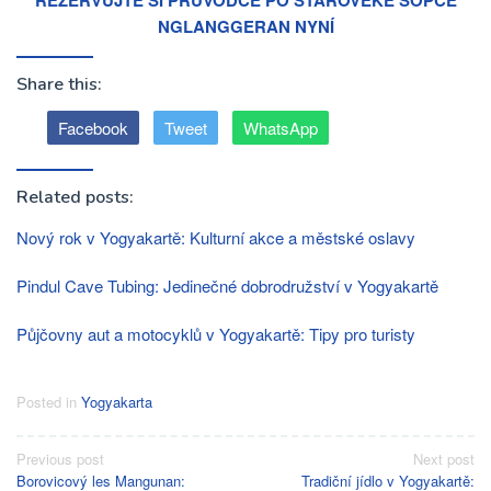
REZERVUJTE SI PRŮVODCE PO STAROVĚKÉ SOPCE
NGLANGGERAN NYNÍ
Share this:
Facebook
Tweet
WhatsApp
Related posts:
Nový rok v Yogyakartě: Kulturní akce a městské oslavy
Pindul Cave Tubing: Jedinečné dobrodružství v Yogyakartě
Půjčovny aut a motocyklů v Yogyakartě: Tipy pro turisty
Posted in
Yogyakarta
Post
Previous post
Next post
Borovicový les Mangunan:
Tradiční jídlo v Yogyakartě: