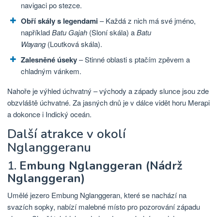
navigaci po stezce.
Obří skály s legendami
– Každá z nich má své jméno,
například
Batu Gajah
(Sloní skála) a
Batu
Wayang
(Loutková skála).
Zalesněné úseky
– Stinné oblasti s ptačím zpěvem a
chladným vánkem.
Nahoře je výhled úchvatný – východy a západy slunce jsou zde
obzvláště úchvatné. Za jasných dnů je v dálce vidět horu Merapi
a dokonce i Indický oceán.
Další atrakce v okolí
Nglanggeranu
1.
Embung Nglanggeran (Nádrž
Nglanggeran)
Umělé jezero Embung Nglanggeran, které se nachází na
svazích sopky, nabízí malebné místo pro pozorování západu