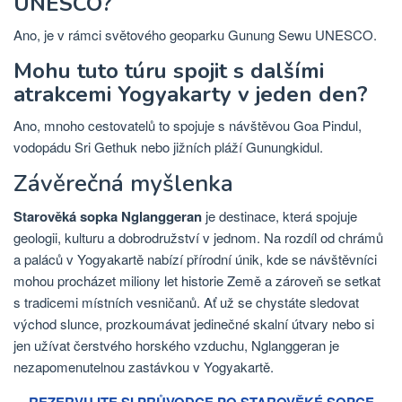
UNESCO?
Ano, je v rámci světového geoparku Gunung Sewu UNESCO.
Mohu tuto túru spojit s dalšími
atrakcemi Yogyakarty v jeden den?
Ano, mnoho cestovatelů to spojuje s návštěvou Goa Pindul,
vodopádu Sri Gethuk nebo jižních pláží Gunungkidul.
Závěrečná myšlenka
Starověká sopka Nglanggeran
je destinace, která spojuje
geologii, kulturu a dobrodružství v jednom. Na rozdíl od chrámů
a paláců v Yogyakartě nabízí přírodní únik, kde se návštěvníci
mohou procházet miliony let historie Země a zároveň se setkat
s tradicemi místních vesničanů. Ať už se chystáte sledovat
východ slunce, prozkoumávat jedinečné skalní útvary nebo si
jen užívat čerstvého horského vzduchu, Nglanggeran je
nezapomenutelnou zastávkou v Yogyakartě.