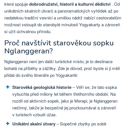
která spojuje
dobrodružství, historii a kulturní dědictví
. Od
unikátních skalních útvarů a panoramatických vyhlídek až po
nedalekou tradiční vesnici a umělou nádrž nabízí cestovatelům
možnost vstoupit do starobylé minulosti Yogyakarty a zároveň
si užít úchvatnou přírodu.
Proč navštívit starověkou sopku
Nglanggeran?
Nglanggeran není jen další turistické místo; je to destinace
bohatá na příběhy a zážitky. Zde je důvod, proč byste si ji měli
přidat do svého itineráře po Yogyakartě:
Starověká geologická historie
– Věří se, že tato sopka
vybuchla před miliony let během třetihorního období. Na
rozdíl od aktivních sopek, jako je Merapi, je Nglanggeran
nečinný, takže je bezpečné jej prozkoumávat a zároveň
v turistech vzbudí úžas.
Unikátní skalní útvary
– Sopečné zbytky po sobě