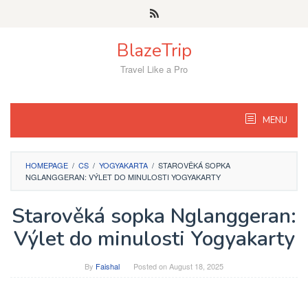
Skip
to
content
BlazeTrip
Travel Like a Pro
MENU
HOMEPAGE
/
CS
/
YOGYAKARTA
/
STAROVĚKÁ SOPKA
NGLANGGERAN: VÝLET DO MINULOSTI YOGYAKARTY
Starověká sopka Nglanggeran:
Výlet do minulosti Yogyakarty
By
Faishal
Posted on
August 18, 2025