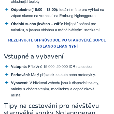
chladnější teploty.
Odpoledne (16:00 – 18:00):
Ideální místo pro výhled na
západ slunce na vrcholu i na Embung Nglanggeran.
Období sucha (květen – září):
Nejlepší počasí pro
turistiku, s jasnou oblohou a méně blátivými stezkami.
REZERVUJTE SI PRŮVODCE PO STAROVĚKÉ SOPCE
NGLANGGERAN NYNÍ
Vstupné a vybavení
Vstupné:
Přibližně 15 000–20 000 IDR na osobu.
Parkování:
Malý příplatek za auta nebo motocykly.
Vybavení:
V blízkosti vchodu jsou k dispozici toalety,
stánky s občerstvením, modlitebny a odpočinková
místa.
Tipy na cestování pro návštěvu
starověké sopky Nglanggeran