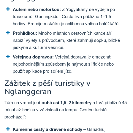
Autem nebo motorkou:
Z Yogyakarty se vydejte po
trase směr Gunungkidul. Cesta trvá přibližně 1–1,5
hodiny. Pronájem skútru je oblíbenou volbou batůžkářů.
Prohlídkou:
Mnoho místních cestovních kanceláří
nabízí výlety s průvodcem, které zahrnují sopku, blízké
jeskyně a kulturní vesnice.
Veřejnou dopravou:
Veřejná doprava je omezená;
nejpohodlnějším způsobem je najmout si řidiče nebo
použít aplikace pro sdílení jízd.
Zážitek z pěší turistiky v
Nglanggeran
Túra na vrchol je
dlouhá asi 1,5–2 kilometry
a trvá přibližně 45
minut až hodinu v závislosti na tempu. Cestou turisté
procházejí:
Kamenné cesty a dřevěné schody
– Usnadňují