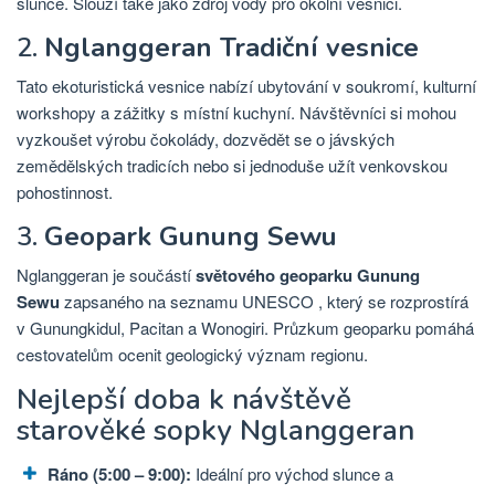
slunce. Slouží také jako zdroj vody pro okolní vesnici.
2.
Nglanggeran Tradiční vesnice
Tato ekoturistická vesnice nabízí ubytování v soukromí, kulturní
workshopy a zážitky s místní kuchyní. Návštěvníci si mohou
vyzkoušet výrobu čokolády, dozvědět se o jávských
zemědělských tradicích nebo si jednoduše užít venkovskou
pohostinnost.
3.
Geopark Gunung Sewu
Nglanggeran je součástí
světového geoparku Gunung
Sewu
zapsaného na seznamu UNESCO , který se rozprostírá
v Gunungkidul, Pacitan a Wonogiri. Průzkum geoparku pomáhá
cestovatelům ocenit geologický význam regionu.
Nejlepší doba k návštěvě
starověké sopky Nglanggeran
Ráno (5:00 – 9:00):
Ideální pro východ slunce a