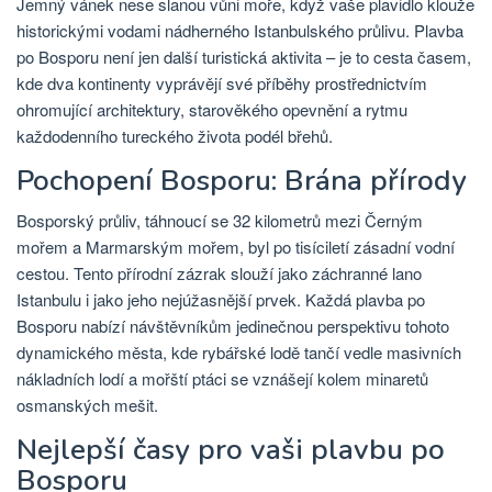
Jemný vánek nese slanou vůni moře, když vaše plavidlo klouže
historickými vodami nádherného Istanbulského průlivu. Plavba
po Bosporu není jen další turistická aktivita – je to cesta časem,
kde dva kontinenty vyprávějí své příběhy prostřednictvím
ohromující architektury, starověkého opevnění a rytmu
každodenního tureckého života podél břehů.
Pochopení Bosporu: Brána přírody
Bosporský průliv, táhnoucí se 32 kilometrů mezi Černým
mořem a Marmarským mořem, byl po tisíciletí zásadní vodní
cestou. Tento přírodní zázrak slouží jako záchranné lano
Istanbulu i jako jeho nejúžasnější prvek. Každá plavba po
Bosporu nabízí návštěvníkům jedinečnou perspektivu tohoto
dynamického města, kde rybářské lodě tančí vedle masivních
nákladních lodí a mořští ptáci se vznášejí kolem minaretů
osmanských mešit.
Nejlepší časy pro vaši plavbu po
Bosporu