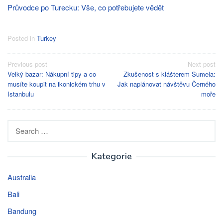
Průvodce po Turecku: Vše, co potřebujete vědět
Posted in
Turkey
Post
Previous post
Next post
Velký bazar: Nákupní tipy a co
Zkušenost s klášterem Sumela:
navigation
musíte koupit na ikonickém trhu v
Jak naplánovat návštěvu Černého
Istanbulu
moře
Search
for:
Kategorie
Australia
Bali
Bandung