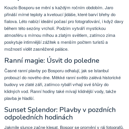
Kouzlo Bosporu se mění s každým ročním obdobím. Jaro
přináší mírné teploty a kvetoucí jidáše, které barví břehy do
fialova. Léto nabízí ideální počasí pro fotografování, i když davy
během této sezóny vrcholí. Podzim vytváří mystickou
atmosféru s mírnou mlhou a zlatým světlem, zatímco zima
poskytuje intimnější zážitek s menším počtem turistů a
možností vidět zasněžené paláce.
Ranní magie: Úsvit do poledne
Časné ranní plavby po Bosporu odhalují, jak se Istanbul
probouzí do nového dne. Měkké ranní světlo zalévá historické
budovy ve zlaté záři, zatímco rybáři vrhají své šňůry do
klidných vod. Ranní hodiny také mívají klidnější vody, takže
plavba je hladší.
Sunset Splendor: Plavby v pozdních
odpoledních hodinách
Jakmile slunce začne klesat, Bospor se promění v ráj fotografů.