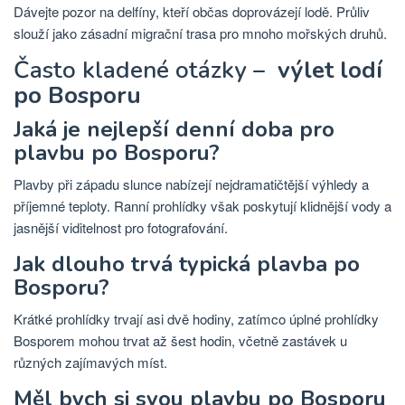
Dávejte pozor na delfíny, kteří občas doprovázejí lodě. Průliv
slouží jako zásadní migrační trasa pro mnoho mořských druhů.
Často kladené otázky –
výlet lodí
po Bosporu
Jaká je nejlepší denní doba pro
plavbu po Bosporu?
Plavby při západu slunce nabízejí nejdramatičtější výhledy a
příjemné teploty. Ranní prohlídky však poskytují klidnější vody a
jasnější viditelnost pro fotografování.
Jak dlouho trvá typická plavba po
Bosporu?
Krátké prohlídky trvají asi dvě hodiny, zatímco úplné prohlídky
Bosporem mohou trvat až šest hodin, včetně zastávek u
různých zajímavých míst.
Měl bych si svou plavbu po Bosporu