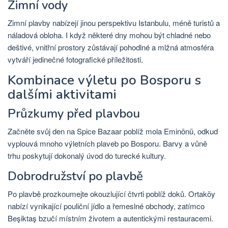
Zimní vody
Zimní plavby nabízejí jinou perspektivu Istanbulu, méně turistů a
náladová obloha. I když některé dny mohou být chladné nebo
deštivé, vnitřní prostory zůstávají pohodlné a mlžná atmosféra
vytváří jedinečné fotografické příležitosti.
Kombinace výletu po Bosporu s
dalšími aktivitami
Průzkumy před plavbou
Začněte svůj den na Spice Bazaar poblíž mola Eminönü, odkud
vyplouvá mnoho výletních plaveb po Bosporu. Barvy a vůně
trhu poskytují dokonalý úvod do turecké kultury.
Dobrodružství po plavbě
Po plavbě prozkoumejte okouzlující čtvrti poblíž doků. Ortaköy
nabízí vynikající pouliční jídlo a řemeslné obchody, zatímco
Beşiktaş bzučí místním životem a autentickými restauracemi.