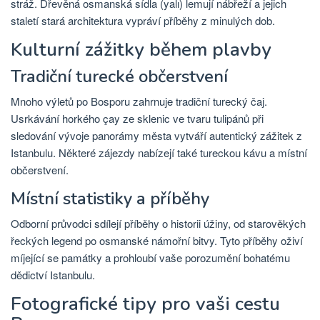
stráž. Dřevěná osmanská sídla (yalı) lemují nábřeží a jejich
staletí stará architektura vypráví příběhy z minulých dob.
Kulturní zážitky během plavby
Tradiční turecké občerstvení
Mnoho výletů po Bosporu zahrnuje tradiční turecký čaj.
Usrkávání horkého çay ze sklenic ve tvaru tulipánů při
sledování vývoje panorámy města vytváří autentický zážitek z
Istanbulu. Některé zájezdy nabízejí také tureckou kávu a místní
občerstvení.
Místní statistiky a příběhy
Odborní průvodci sdílejí příběhy o historii úžiny, od starověkých
řeckých legend po osmanské námořní bitvy. Tyto příběhy oživí
míjející se památky a prohloubí vaše porozumění bohatému
dědictví Istanbulu.
Fotografické tipy pro vaši cestu