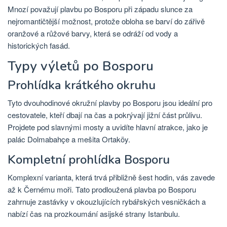
Mnozí považují plavbu po Bosporu při západu slunce za
nejromantičtější možnost, protože obloha se barví do zářivě
oranžové a růžové barvy, která se odráží od vody a
historických fasád.
Typy výletů po Bosporu
Prohlídka krátkého okruhu
Tyto dvouhodinové okružní plavby po Bosporu jsou ideální pro
cestovatele, kteří dbají na čas a pokrývají jižní část průlivu.
Projdete pod slavnými mosty a uvidíte hlavní atrakce, jako je
palác Dolmabahçe a mešita Ortaköy.
Kompletní prohlídka Bosporu
Komplexní varianta, která trvá přibližně šest hodin, vás zavede
až k Černému moři. Tato prodloužená plavba po Bosporu
zahrnuje zastávky v okouzlujících rybářských vesničkách a
nabízí čas na prozkoumání asijské strany Istanbulu.