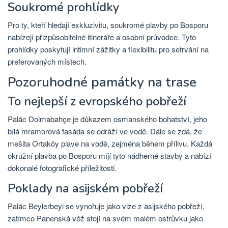
Soukromé prohlídky
Pro ty, kteří hledají exkluzivitu, soukromé plavby po Bosporu
nabízejí přizpůsobitelné itineráře a osobní průvodce. Tyto
prohlídky poskytují intimní zážitky a flexibilitu pro setrvání na
preferovaných místech.
Pozoruhodné památky na trase
To nejlepší z evropského pobřeží
Palác Dolmabahçe je důkazem osmanského bohatství, jeho
bílá mramorová fasáda se odráží ve vodě. Dále se zdá, že
mešita Ortaköy plave na vodě, zejména během přílivu. Každá
okružní plavba po Bosporu míjí tyto nádherné stavby a nabízí
dokonalé fotografické příležitosti.
Poklady na asijském pobřeží
Palác Beylerbeyi se vynořuje jako vize z asijského pobřeží,
zatímco Panenská věž stojí na svém malém ostrůvku jako