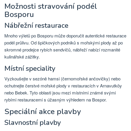
Možnosti stravování podél
Bosporu
Nábřežní restaurace
Mnoho výletů po Bosporu může doporučit autentické restaurace
podél průlivu. Od špičkových podniků s mořskými plody až po
skromné ​​prodejce rybích sendvičů, nábřeží nabízí rozmanité
kulinářské zážitky.
Místní speciality
Vyzkoušejte v sezóně hamsi (černomořské ančovičky) nebo
ochutnejte čerstvé mořské plody v restauracích v Arnavutköy
nebo Bebek. Tyto oblasti jsou mezi místními známé svými
rybími restauracemi s úžasným výhledem na Bospor.
Speciální akce plavby
Slavnostní plavby