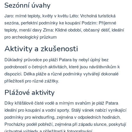
Sezónní úvahy
Jaro: mírné teploty, květy v květu Léto: Vrcholná turistická
sezóna, perfektní podmínky ke koupání Podzim: Příjemné
teploty, menší davy Zima: Klidné období, občasný déšť, ideální
pro archeologický průzkum
Aktivity a zkušenosti
Důkladný průvodce po pláži Patara by nebyl úplný bez
podrobností o četných aktivitách, které jsou návštěvníkům k
dispozici. Délka pláže a různé podmínky vytvářejí dokonalé
příležitosti pro různé zážitky.
Plážové aktivity
Díky křišťálově čisté vodě a mírným svahům je pláž Patara
ideální pro koupání a vodní sporty. Stálý vánek nabízí vynikající
podmínky pro windsurfing, zejména v odpoledních hodinách.
Procházky podél pobřeží, zejména při západu slunce, poskytují
úchvatné výhledy a příležitosti k fotografování.