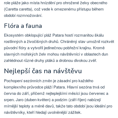
role pláže jako místa hnízdění pro ohrožené želvy obecného
(Caretta caretta), což vede k omezenému přístupu během
období rozmnožování.
Flóra a fauna
Ekosystém obklopující pláž Patara hostí rozmanitou škálu
rostlinných a živočišných druhů. Chráněný stav umožnil rozkvět
původní flóry a vytvořil jedinečnou pobřežní krajinu. Kromě
slavných mořských želv mohou návštěvníci v oblastech dun
zahlédnout různé druhy ptáků a drobnou divokou zvěř.
Nejlepší čas na návštěvu
Pochopení sezónních změn je zásadní pro každého
komplexního průvodce pláží Patara. Hlavní sezóna trvá od
června do září, přičemž nejteplejšími měsíci jsou červenec a
srpen. Jaro (duben-květen) a podzim (září-říjen) nabízejí
mírnější teploty a méně davů, takže tato období jsou ideální pro
návštěvníky, kteří hledají uvolněnější zážitek.