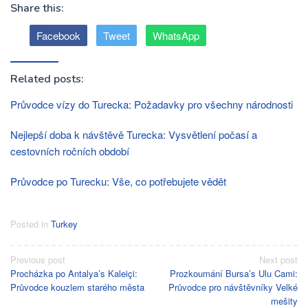
Share this:
Facebook
Tweet
WhatsApp
Related posts:
Průvodce vízy do Turecka: Požadavky pro všechny národnosti
Nejlepší doba k návštěvě Turecka: Vysvětlení počasí a
cestovních ročních období
Průvodce po Turecku: Vše, co potřebujete vědět
Posted in
Turkey
Post
Previous post
Next post
Procházka po Antalya’s Kaleiçi:
Prozkoumání Bursa’s Ulu Cami:
navigation
Průvodce kouzlem starého města
Průvodce pro návštěvníky Velké
mešity