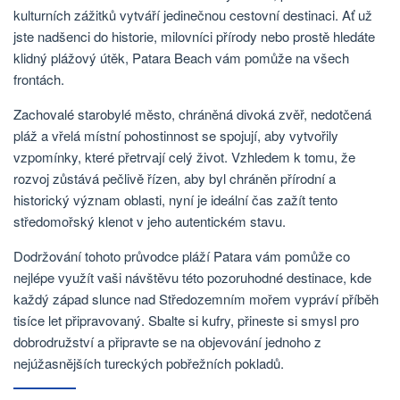
kulturních zážitků vytváří jedinečnou cestovní destinaci. Ať už
jste nadšenci do historie, milovníci přírody nebo prostě hledáte
klidný plážový útěk, Patara Beach vám pomůže na všech
frontách.
Zachovalé starobylé město, chráněná divoká zvěř, nedotčená
pláž a vřelá místní pohostinnost se spojují, aby vytvořily
vzpomínky, které přetrvají celý život. Vzhledem k tomu, že
rozvoj zůstává pečlivě řízen, aby byl chráněn přírodní a
historický význam oblasti, nyní je ideální čas zažít tento
středomořský klenot v jeho autentickém stavu.
Dodržování tohoto průvodce pláží Patara vám pomůže co
nejlépe využít vaši návštěvu této pozoruhodné destinace, kde
každý západ slunce nad Středozemním mořem vypráví příběh
tisíce let připravovaný. Sbalte si kufry, přineste si smysl pro
dobrodružství a připravte se na objevování jednoho z
nejúžasnějších tureckých pobřežních pokladů.