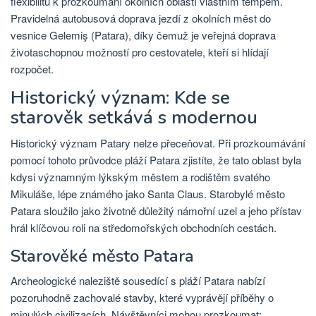
flexibilitu k prozkoumání okolních oblastí vlastním tempem.
Pravidelná autobusová doprava jezdí z okolních měst do
vesnice Gelemiş (Patara), díky čemuž je veřejná doprava
životaschopnou možností pro cestovatele, kteří si hlídají
rozpočet.
Historický význam: Kde se
starověk setkává s modernou
Historický význam Patary nelze přeceňovat. Při prozkoumávání
pomocí tohoto průvodce pláží Patara zjistíte, že tato oblast byla
kdysi významným lýkským městem a rodištěm svatého
Mikuláše, lépe známého jako Santa Claus. Starobylé město
Patara sloužilo jako životně důležitý námořní uzel a jeho přístav
hrál klíčovou roli na středomořských obchodních cestách.
Starověké město Patara
Archeologické naleziště sousedící s pláží Patara nabízí
pozoruhodně zachovalé stavby, které vyprávějí příběhy o
minulých civilizacích. Návštěvníci mohou prozkoumat: