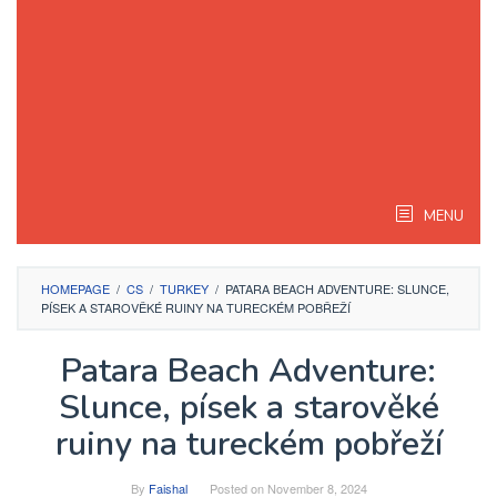
MENU
HOMEPAGE
/
CS
/
TURKEY
/
PATARA BEACH ADVENTURE: SLUNCE,
PÍSEK A STAROVĚKÉ RUINY NA TURECKÉM POBŘEŽÍ
Patara Beach Adventure:
Slunce, písek a starověké
ruiny na tureckém pobřeží
By
Faishal
Posted on
November 8, 2024