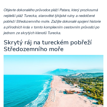
Objevte dokonalého průvodce pláží Patara, který prozkoumá
nejdelší pláž Turecka, starověké lýkijské ruiny a nedotčené
pobřeží Středozemního moře. Zažijte dokonalé spojení historie
a přírodních krás v tomto komplexním cestovním průvodci po
jednom ze skrytých klenotů Turecka.
Skrytý ráj na tureckém pobřeží
Středozemního moře