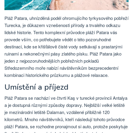
Pláž Patara, uhnízděná podél ohromujícího tyrkysového pobřeží
Turecka, je důkazem vznešenosti přírody a trvalého odkazu
lidské historie. Tento komplexní průvodce pláží Patara vás
provede vším, co potřebujete vědět o této pozoruhodné
destinaci, kde se křišťálově čisté vody setkávají s prastarými
ruinami a nekonečnými pásy zlatého písku. Pláž Patara jako
jeden z nejpozoruhodnějších pobřežních pokladů
Středozemního moře nabízí návštěvníkům bezprecedentní
kombinaci historického průzkumu a plážové relaxace.
Umístění a příjezd
Pláž Patara se nachází ve čtvrti Kaş v turecké provincii Antalya
a je dostupná různými způsoby dopravy. Nejbližší velké letiště
je mezinárodní letiště Dalaman, vzdálené přibližně 120
kilometrů. Mnoho návštěvníků, kteří následují tohoto průvodce
pláží Patara, se rozhodne pronajmout si auto, protože poskytuje