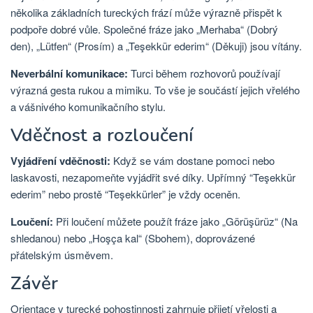
několika základních tureckých frází může výrazně přispět k
podpoře dobré vůle. Společné fráze jako „Merhaba“ (Dobrý
den), „Lütfen“ (Prosím) a „Teşekkür ederim“ (Děkuji) jsou vítány.
Neverbální komunikace:
Turci během rozhovorů používají
výrazná gesta rukou a mimiku. To vše je součástí jejich vřelého
a vášnivého komunikačního stylu.
Vděčnost a rozloučení
Vyjádření vděčnosti:
Když se vám dostane pomoci nebo
laskavosti, nezapomeňte vyjádřit své díky. Upřímný “Teşekkür
ederim” nebo prostě “Teşekkürler” je vždy oceněn.
Loučení:
Při loučení můžete použít fráze jako „Görüşürüz“ (Na
shledanou) nebo „Hoşça kal“ (Sbohem), doprovázené
přátelským úsměvem.
Závěr
Orientace v turecké pohostinnosti zahrnuje přijetí vřelosti a