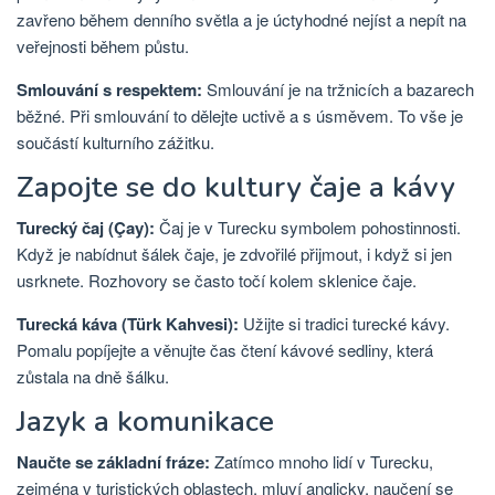
zavřeno během denního světla a je úctyhodné nejíst a nepít na
veřejnosti během půstu.
Smlouvání s respektem:
Smlouvání je na tržnicích a bazarech
běžné. Při smlouvání to dělejte uctivě a s úsměvem. To vše je
součástí kulturního zážitku.
Zapojte se do kultury čaje a kávy
Turecký čaj (Çay):
Čaj je v Turecku symbolem pohostinnosti.
Když je nabídnut šálek čaje, je zdvořilé přijmout, i když si jen
usrknete. Rozhovory se často točí kolem sklenice čaje.
Turecká káva (Türk Kahvesi):
Užijte si tradici turecké kávy.
Pomalu popíjejte a věnujte čas čtení kávové sedliny, která
zůstala na dně šálku.
Jazyk a komunikace
Naučte se základní fráze:
Zatímco mnoho lidí v Turecku,
zejména v turistických oblastech, mluví anglicky, naučení se