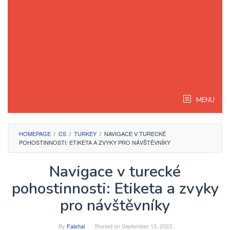
MENU
HOMEPAGE
/
CS
/
TURKEY
/
NAVIGACE V TURECKÉ
POHOSTINNOSTI: ETIKETA A ZVYKY PRO NÁVŠTĚVNÍKY
Navigace v turecké
pohostinnosti: Etiketa a zvyky
pro návštěvníky
By
Faishal
Posted on
September 13, 2023