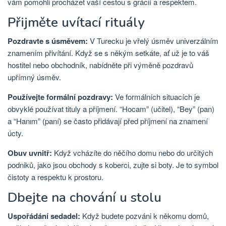
vám pomohli procházet vaší cestou s grácií a respektem.
Přijměte uvítací rituály
Pozdravte s úsměvem:
V Turecku je vřelý úsměv univerzálním
znamením přivítání. Když se s někým setkáte, ať už je to váš
hostitel nebo obchodník, nabídněte při výměně pozdravů
upřímný úsměv.
Používejte formální pozdravy:
Ve formálních situacích je
obvyklé používat tituly a příjmení. “Hocam” (učitel), “Bey” (pan)
a “Hanım” (paní) se často přidávají před příjmení na znamení
úcty.
Obuv uvnitř:
Když vcházíte do něčího domu nebo do určitých
podniků, jako jsou obchody s koberci, zujte si boty. Je to symbol
čistoty a respektu k prostoru.
Dbejte na chování u stolu
Uspořádání sedadel:
Když budete pozváni k někomu domů,