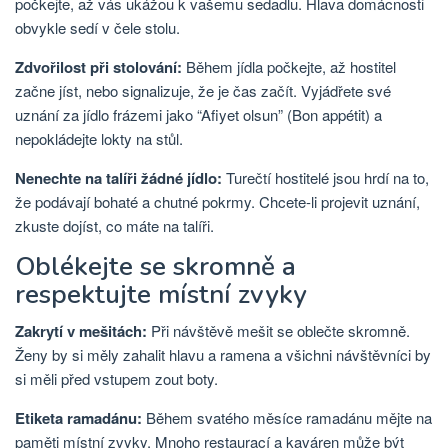
počkejte, až vás ukážou k vašemu sedadlu. Hlava domácnosti
obvykle sedí v čele stolu.
Zdvořilost při stolování:
Během jídla počkejte, až hostitel
začne jíst, nebo signalizuje, že je čas začít. Vyjádřete své
uznání za jídlo frázemi jako “Afiyet olsun” (Bon appétit) a
nepokládejte lokty na stůl.
Nenechte na talíři žádné jídlo:
Turečtí hostitelé jsou hrdí na to,
že podávají bohaté a chutné pokrmy. Chcete-li projevit uznání,
zkuste dojíst, co máte na talíři.
Oblékejte se skromně a
respektujte místní zvyky
Zakrytí v mešitách:
Při návštěvě mešit se oblečte skromně.
Ženy by si měly zahalit hlavu a ramena a všichni návštěvníci by
si měli před vstupem zout boty.
Etiketa ramadánu:
Během svatého měsíce ramadánu mějte na
paměti místní zvyky. Mnoho restaurací a kaváren může být