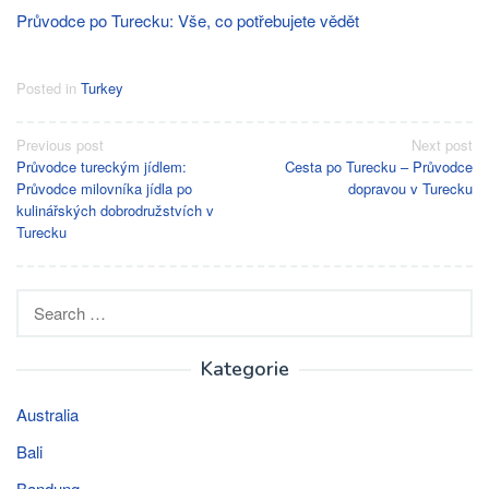
Průvodce po Turecku: Vše, co potřebujete vědět
Posted in
Turkey
Post
Previous post
Next post
Průvodce tureckým jídlem:
Cesta po Turecku – Průvodce
navigation
Průvodce milovníka jídla po
dopravou v Turecku
kulinářských dobrodružstvích v
Turecku
Search
for:
Kategorie
Australia
Bali
Bandung