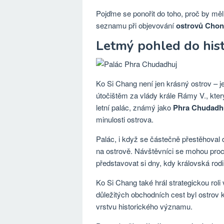
Pojďme se ponořit do toho, proč by mě
seznamu při objevování
ostrovů Chonb
Letmý pohled do hist
Ko Si Chang není jen krásný ostrov – j
útočištěm za vlády krále Rámy V., kter
letní palác, známý jako
Phra Chudadhu
minulosti ostrova.
Palác, i když se částečně přestěhova
na ostrově. Návštěvníci se mohou pro
představovat si dny, kdy královská rodi
Ko Si Chang také hrál strategickou roli
důležitých obchodních cest byl ostrov 
vrstvu historického významu.