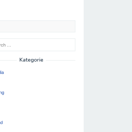
h
Kategorie
lia
ng
nd