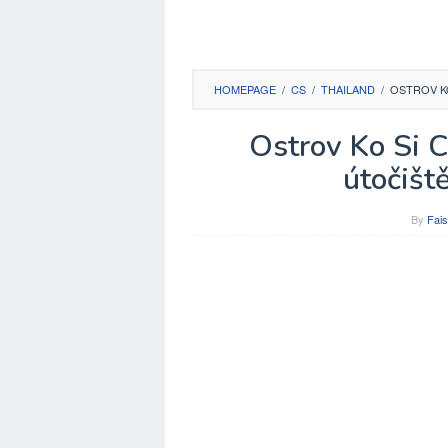
HOMEPAGE
/
CS
/
THAILAND
/
OSTROV K
Ostrov Ko Si C
útočišt
By
Fais