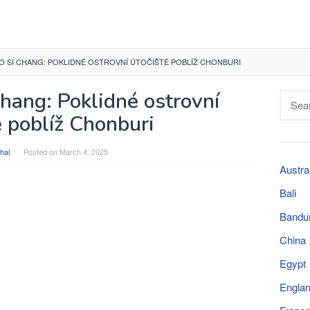
O SI CHANG: POKLIDNÉ OSTROVNÍ ÚTOČIŠTĚ POBLÍŽ CHONBURI
hang: Poklidné ostrovní
Searc
for:
ě poblíž Chonburi
hal
Posted on
March 4, 2025
Austra
Bali
Bandu
China
Egypt
Engla