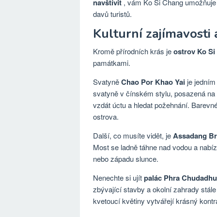
navštívit
, vám Ko Si Chang umožňuje s
davů turistů.
Kulturní zajímavosti 
Kromě přírodních krás je
ostrov Ko S
památkami.
Svatyně
Chao Por Khao Yai
je jedním 
svatyně v čínském stylu, posazená na kopc
vzdát úctu a hledat požehnání. Barevné
ostrova.
Další, co musíte vidět, je
Assadang Br
Most se ladně táhne nad vodou a nabízí
nebo západu slunce.
Nenechte si ujít
palác Phra Chudadhu
zbývající stavby a okolní zahrady stál
kvetoucí květiny vytvářejí krásný kont