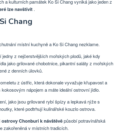
ch a kulturních památek Ko Si Chang vyniká jako jeden z
ré lze navštívit
.
 Si Chang
ochutnání místní kuchyně a Ko Si Chang nezklame.
í jedny z nejčerstvějších mořských plodů, jaké kdy
ídla jako grilované chobotnice, pikantní saláty z mořských
vené z denních úlovků.
omeletu z ústřic, která dokonale vyvažuje křupavost a
 kokosovým nápojem a máte ideální ostrovní jídlo.
ení, jako jsou grilované rybí špízy a lepkavá rýže s
tky, které podtrhují kulinářské kouzlo ostrova.
i
ostrovy Chonburi k návštěvě
působí potravinářská
e zakořeněná v místních tradicích.