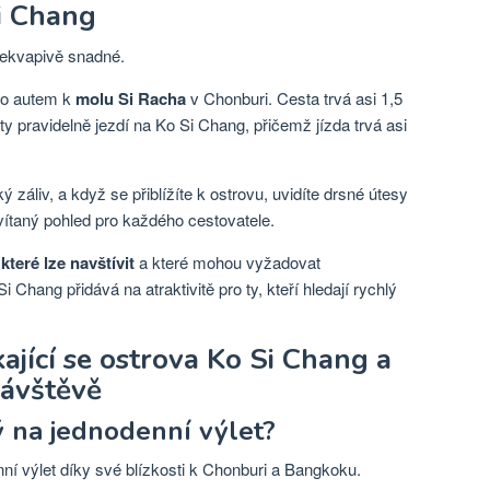
Si Chang
řekvapivě snadné.
bo autem k
molu Si Racha
v Chonburi. Cesta trvá asi 1,5
kty pravidelně jezdí na Ko Si Chang, přičemž jízda trvá asi
 záliv, a když se přiblížíte k ostrovu, uvidíte drsné útesy
 vítaný pohled pro každého cestovatele.
teré lze navštívit
a které mohou vyžadovat
Chang přidává na atraktivitě pro ty, kteří hledají rychlý
kající se ostrova Ko Si Chang a
návštěvě
 na jednodenní výlet?
nní výlet díky své blízkosti k Chonburi a Bangkoku.