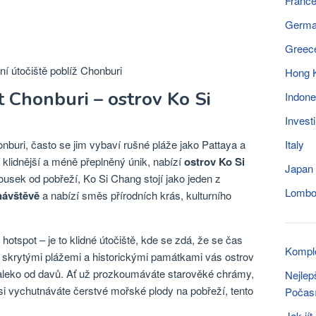
Franc
Germ
Greec
Hong 
t Chonburi – ostrov Ko Si
Indone
Invest
buri, často se jim vybaví rušné pláže jako Pattaya a
Italy
 klidnější a méně přeplněný únik, nabízí
ostrov Ko Si
Japan
ousek od pobřeží, Ko Si Chang stojí jako jeden z
Lomb
návštěvě
a nabízí směs přírodních krás, kulturního
hotspot – je to klidné útočiště, kde se zdá, že se čas
Komple
 skrytými plážemi a historickými památkami vás ostrov
daleko od davů. Ať už prozkoumáváte starověké chrámy,
Nejlep
si vychutnáváte čerstvé mořské plody na pobřeží, tento
Počasí,
Jak jí