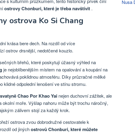
xace s kulturním průzkumem, tento historický prvek činí
Nusa 
mi
ostrovy Chonburi, které je třeba navštívit
.
iny ostrova Ko Si Chang
odní krása bere dech. Na rozdíl od více
ízí ostrov drsnější, nedotčené kouzlo.
ísečných břehů, které poskytují úžasný výhled na
g
je nejoblíbenějším místem na opalování a koupání na
i zachovává poklidnou atmosféru. Díky průzračné mělké
bo klidné odpolední lenošení ve stínu stromu.
svatyně Chao Por Khao Yai
nejen duchovní zážitek, ale
a okolní moře. Výšlap nahoru může být trochu náročný,
ajským zálivem stojí za každý krok.
břeží ostrova zvou dobrodružné cestovatele k
ozdíl od jiných
ostrovů Chonburi, které můžete