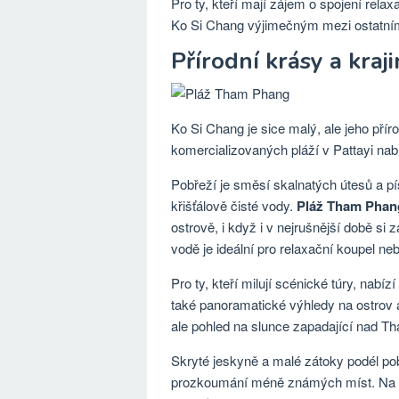
Pro ty, kteří mají zájem o spojení rela
Ko Si Chang výjimečným mezi ostatní
Přírodní krásy a kraj
Ko Si Chang je sice malý, ale jeho přír
komercializovaných pláží v Pattayi nab
Pobřeží je směsí skalnatých útesů a p
křišťálově čisté vody.
Pláž Tham Phan
ostrově, i když i v nejrušnější době s
vodě je ideální pro relaxační koupel ne
Pro ty, kteří milují scénické túry, nabízí
také panoramatické výhledy na ostrov 
ale pohled na slunce zapadající nad Th
Skryté jeskyně a malé zátoky podél po
prozkoumání méně známých míst. Na r