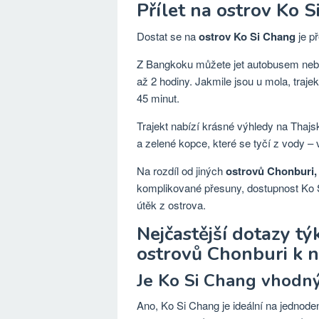
Přílet na ostrov Ko 
Dostat se na
ostrov Ko Si Chang
je p
Z Bangkoku můžete jet autobusem ne
až 2 hodiny. Jakmile jsou u mola, traje
45 minut.
Trajekt nabízí krásné výhledy na Thajský
a zelené kopce, které se tyčí z vody –
Na rozdíl od jiných
ostrovů Chonburi, k
komplikované přesuny, dostupnost Ko Si 
útěk z ostrova.
Nejčastější dotazy tý
ostrovů Chonburi k 
Je Ko Si Chang vhodný
Ano, Ko Si Chang je ideální na jednode