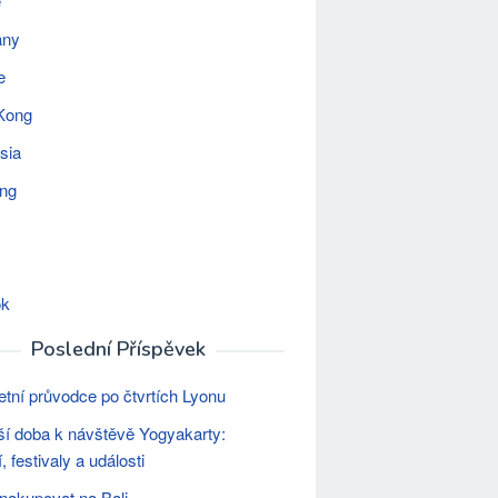
e
any
e
Kong
sia
ing
ok
Poslední Příspěvek
tní průvodce po čtvrtích Lyonu
ší doba k návštěvě Yogyakarty:
 festivaly a události
t nakupovat na Bali