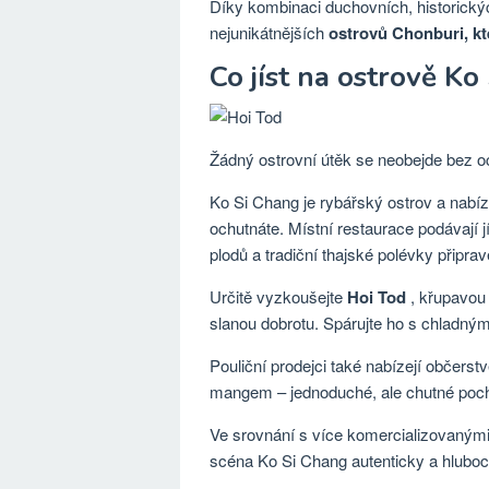
Díky kombinaci duchovních, historický
nejunikátnějších
ostrovů Chonburi, kte
Co jíst na ostrově Ko
Žádný ostrovní útěk se neobejde bez 
Ko Si Chang je rybářský ostrov a nabíz
ochutnáte. Místní restaurace podávají j
plodů a tradiční thajské polévky připra
Určitě vyzkoušejte
Hoi Tod
, křupavou 
slanou dobrotu. Spárujte ho s chladným
Pouliční prodejci také nabízejí občerstv
mangem – jednoduché, ale chutné pochou
Ve srovnání s více komercializovaným
scéna Ko Si Chang autenticky a hluboc