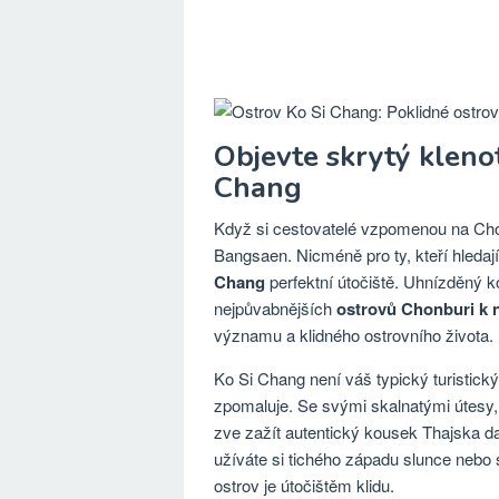
Objevte skrytý kleno
Chang
Když si cestovatelé vzpomenou na Chon
Bangsaen. Nicméně pro ty, kteří hledají
Chang
perfektní útočiště. Uhnízděný k
nejpůvabnějších
ostrovů Chonburi k 
významu a klidného ostrovního života.
Ko Si Chang není váš typický turistický 
zpomaluje. Se svými skalnatými útesy,
zve zažít autentický kousek Thajska 
užíváte si tichého západu slunce nebo 
ostrov je útočištěm klidu.