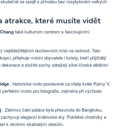
kutečně se spojit s přírodou bez rozptylování velkých
a atrakce, které musíte vidět
i Chang
také kulturním centrem s fascinujícími
z nejdůležitějších duchovních míst na ostrově. Tato
i, přitahuje místní obyvatele i turisty, kteří přijíždějí
 dekorace a složité sochy odrážejí silné čínské dědictví
idge
, historické molo postavené za vlády krále Ramy V.
 perfektní místo pro fotografie, zejména při východu
j
. Zatímco část paláce byla přesunuta do Bangkoku,
e zachycují eleganci královské éry. Poklidné chodníky a
rast k okolním skalnatým útesům.