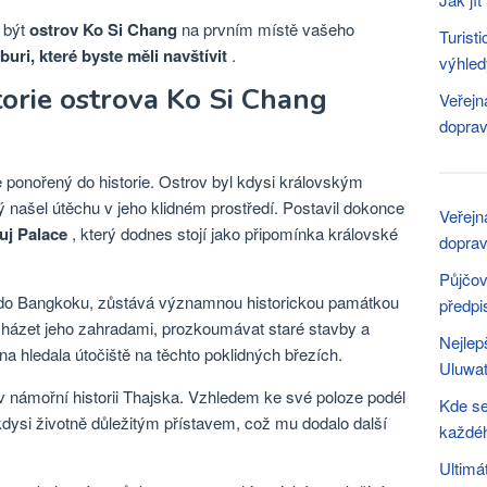
l být
ostrov Ko Si Chang
na prvním místě vašeho
Turist
uri, které byste měli navštívit
.
výhled
orie ostrova Ko Si Chang
Veřejn
doprav
e ponořený do historie. Ostrov byl kdysi královským
ý našel útěchu v jeho klidném prostředí. Postavil dokonce
Veřejn
j Palace
, který dodnes stojí jako připomínka královské
doprav
Půjčov
l do Bangkoku, zůstává významnou historickou památkou
předpi
cházet jeho zahradami, prozkoumávat staré stavby a
Nejlep
na hledala útočiště na těchto poklidných březích.
Uluwa
 v námořní historii Thajska. Vzhledem ke své poloze podél
Kde se
kdysi životně důležitým přístavem, což mu dodalo další
každéh
Ultimá