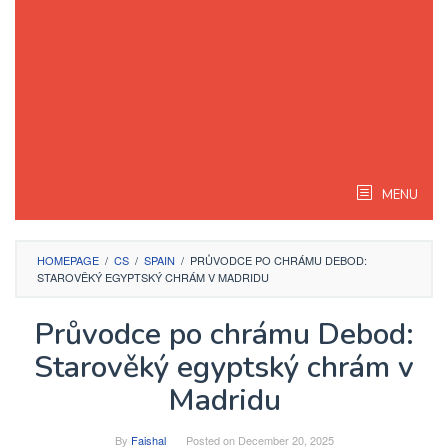
MENU
HOMEPAGE
/
CS
/
SPAIN
/
PRŮVODCE PO CHRÁMU DEBOD:
STAROVĚKÝ EGYPTSKÝ CHRÁM V MADRIDU
Průvodce po chrámu Debod:
Starověký egyptský chrám v
Madridu
By
Faishal
Posted on
December 20, 2025