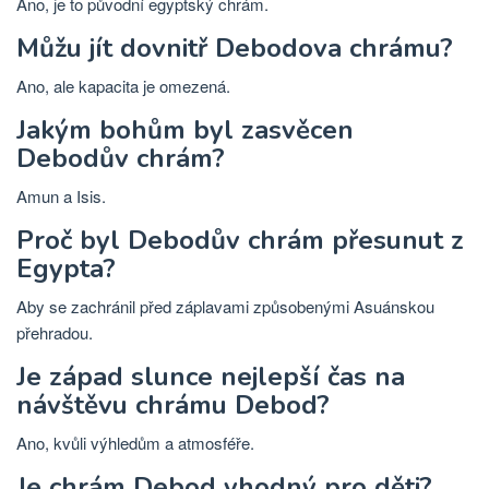
Ano, je to původní egyptský chrám.
Můžu jít dovnitř Debodova chrámu?
Ano, ale kapacita je omezená.
Jakým bohům byl zasvěcen
Debodův chrám?
Amun a Isis.
Proč byl Debodův chrám přesunut z
Egypta?
Aby se zachránil před záplavami způsobenými Asuánskou
přehradou.
Je západ slunce nejlepší čas na
návštěvu chrámu Debod?
Ano, kvůli výhledům a atmosféře.
Je chrám Debod vhodný pro děti?