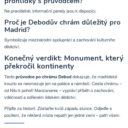
prohlídky s průvodcem?
Ne pravidelně; informační panely jsou k dispozici.
Proč je Debodův chrám důležitý pro
Madrid?
Symbolizuje mezinárodní spolupráci a zachování kulturního
dědictví.
Konečný verdikt: Monument, který
překročil kontinenty
Tento
průvodce po chrámu Debod
dokazuje, že madridské
kouzlo se neomezuje jen na paláce a náměstí. Cesta chrámu –
od Nilu k pohoří Manzanares – vypráví příběh o zachování,
vděčnosti a sdíleném lidském dědictví.
Přijďte za historií. Zůstaňte kvůli západu slunce. Odjeďte s
pocitem, že některá místa nepatří jen jedné zemi – patří všem.