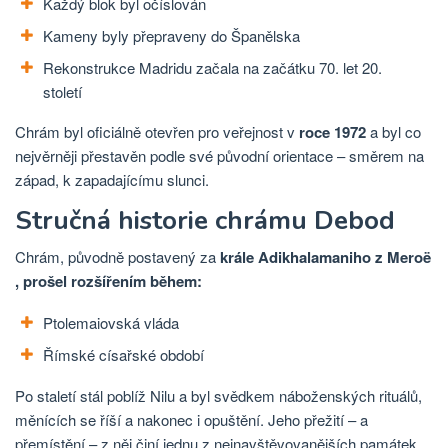
Každý blok byl očíslován
Kameny byly přepraveny do Španělska
Rekonstrukce Madridu začala na začátku 70. let 20.
století
Chrám byl oficiálně otevřen pro veřejnost v
roce 1972
a byl co
nejvěrněji přestavěn podle své původní orientace – směrem na
západ, k zapadajícímu slunci.
Stručná historie chrámu Debod
Chrám,
původně postavený za
krále Adikhalamaniho z Meroë
, prošel rozšířením během:
Ptolemaiovská vláda
Římské císařské období
Po staletí stál poblíž Nilu a byl svědkem náboženských rituálů,
měnících se říší a nakonec i opuštění. Jeho přežití – a
přemístění – z něj činí jednu z nejnavštěvovanějších památek