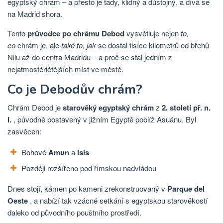
egyptský chrám – a přesto je tady, klidný a důstojný, a dívá se
na Madrid shora.
Tento
průvodce po chrámu Debod
vysvětluje nejen
to,
co
chrám je, ale
také to, jak
se dostal tisíce kilometrů od břehů
Nilu až do centra Madridu – a proč se stal jedním z
nejatmosféričtějších míst ve městě.
Co je Debodův chrám?
Chrám Debod je
starověký egyptský chrám
z
2. století př. n.
l.
, původně postavený v jižním Egyptě poblíž Asuánu. Byl
zasvěcen:
Bohové
Amun
a
Isis
Později rozšířeno pod římskou nadvládou
Dnes stojí, kámen po kameni zrekonstruovaný v
Parque del
Oeste
, a nabízí tak vzácné setkání s egyptskou starověkostí
daleko od původního pouštního prostředí.