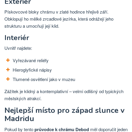
Exteriér
Pískovcové bloky chrámu v zlaté hodince hřejivě září.
Obklopují ho mělké zrcadlové jezírka, která odrážejí jeho
strukturu a umocňují její klid.
Interiér
Uvnitř najdete:
Vyřezávané reliéfy
Hieroglyfické nápisy
Tlumené osvětlení jako v muzeu
Zážitek je klidný a kontemplativní – velmi odlišný od typických
městských atrakcí.
Nejlepší místo pro západ slunce v
Madridu
Pokud by tento
průvodce k chrámu Debod
měl doporučit jeden