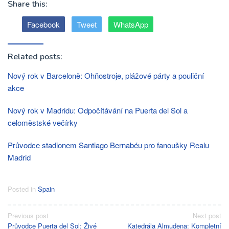
Share this:
Facebook
Tweet
WhatsApp
Related posts:
Nový rok v Barceloně: Ohňostroje, plážové párty a pouliční
akce
Nový rok v Madridu: Odpočítávání na Puerta del Sol a
celoměstské večírky
Průvodce stadionem Santiago Bernabéu pro fanoušky Realu
Madrid
Posted in
Spain
Post
Previous post
Next post
Průvodce Puerta del Sol: Živé
Katedrála Almudena: Kompletní