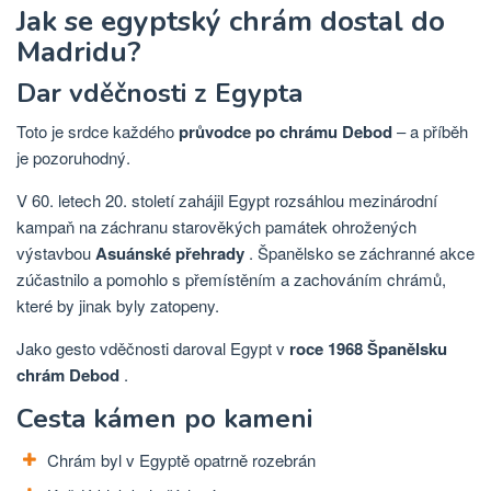
Jak se egyptský chrám dostal do
Madridu?
Dar vděčnosti z Egypta
Toto je srdce každého
průvodce po chrámu Debod
– a příběh
je pozoruhodný.
V 60. letech 20. století zahájil Egypt rozsáhlou mezinárodní
kampaň na záchranu starověkých památek ohrožených
výstavbou
Asuánské přehrady
. Španělsko se záchranné akce
zúčastnilo a pomohlo s přemístěním a zachováním chrámů,
které by jinak byly zatopeny.
Jako gesto vděčnosti daroval Egypt
v
roce 1968 Španělsku
chrám Debod
.
Cesta kámen po kameni
Chrám byl v Egyptě opatrně rozebrán