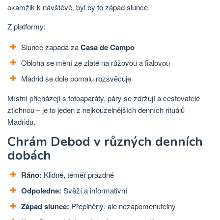
okamžik k návštěvě, byl by to západ slunce.
Z platformy:
Slunce zapadá za
Casa de Campo
Obloha se mění ze zlaté na růžovou a fialovou
Madrid se dole pomalu rozsvěcuje
Místní přicházejí s fotoaparáty, páry se zdržují a cestovatelé
ztichnou – je to jeden z nejkouzelnějších denních rituálů
Madridu.
Chrám Debod v různých denních
dobách
Ráno:
Klidné, téměř prázdné
Odpoledne:
Svěží a informativní
Západ slunce:
Přeplněný, ale nezapomenutelný