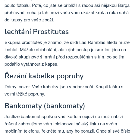
pouto fotbalu. Poté, co jste se přiblížil s řadou asi nějakou Barça
přehrávač, noha je tah mezi vaše vám ukázat krok a ruka sahá
do kapsy pro vaše zboží.
lechtání Prostitutes
Skupina prostitutek je známo, že slídí Las Ramblas hledá muže
lechtat. Můžete chichotání, ale jejich postup je smrtící, jdou na
divoké skupinové šimrání před rozpouštěním s tím, co se jim
podařilo vytáhnout z kapes.
Řezání kabelka popruhy
Dámy, pozor. Vaše kabelky jsou v nebezpečí. Koupit tašku s
velmi těžké popruhy.
Bankomaty (bankomaty)
Jestliže bankomat spolkne vaši kartu a objeví se muž nabízí
řešení zahrnujícího vám telefonoval nějaký linku na svém
mobilním telefonu, řekněte mu, aby ho porazil. Chce si své číslo