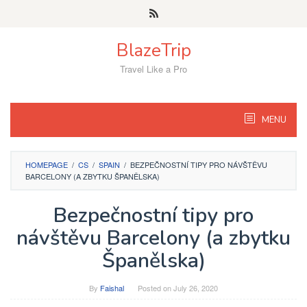
Skip
to
content
BlazeTrip
Travel Like a Pro
MENU
HOMEPAGE
/
CS
/
SPAIN
/
BEZPEČNOSTNÍ TIPY PRO NÁVŠTĚVU
BARCELONY (A ZBYTKU ŠPANĚLSKA)
Bezpečnostní tipy pro
návštěvu Barcelony (a zbytku
Španělska)
By
Faishal
Posted on
July 26, 2020