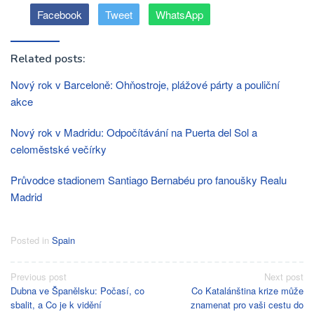
Facebook
Tweet
WhatsApp
Related posts:
Nový rok v Barceloně: Ohňostroje, plážové párty a pouliční
akce
Nový rok v Madridu: Odpočítávání na Puerta del Sol a
celoměstské večírky
Průvodce stadionem Santiago Bernabéu pro fanoušky Realu
Madrid
Posted in
Spain
Post
Previous post
Next post
Dubna ve Španělsku: Počasí, co
Co Katalánština krize může
navigation
sbalit, a Co je k vidění
znamenat pro vaši cestu do