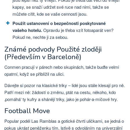
kapsy, se snaží udržet své ruce nad nimi, takže se
můžete cítit, kde se vaše cennosti jsou.
Použít ustanovení o bezpečnosti poskytované
vašeho hotelu.
Opravdu je třeba vzít fotoaparát ven?
Pokud ne, nechte ji za sebou.
Známé podvody Použité zloději
(Především v Barceloně)
Conmen pracují v párech nebo skupinách, takže buďte velmi
opatrní, když se přiblížil na ulici.
Dávejte si pozor na klasické triky – lidé jsou stále klesají pro ně.
Patří mezi ně: žádostí o změnu, ptát na cestu, někoho, kdo
‚pomáhá‘ ty kufry a shánějí triky, jako je pohár-a-míčové hry.
Football Move
Popular podél Las Ramblas a gotické čtvrti uličkami, se jedná o
pokus ukrást peněženku tím, lstivě s odvoláním na univerzální