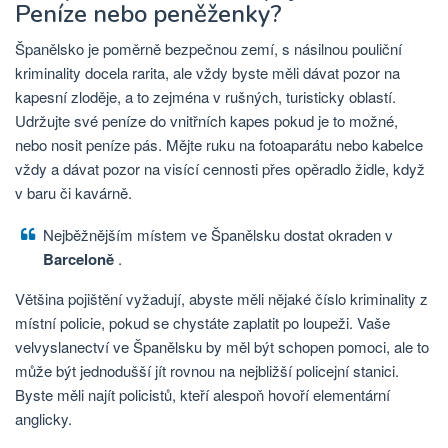
Peníze nebo peněženky?
Španělsko je poměrně bezpečnou zemí, s násilnou pouliční
kriminality docela rarita, ale vždy byste měli dávat pozor na
kapesní zloděje, a to zejména v rušných, turisticky oblastí.
Udržujte své peníze do vnitřních kapes pokud je to možné,
nebo nosit peníze pás. Mějte ruku na fotoaparátu nebo kabelce
vždy a dávat pozor na visící cennosti přes opěradlo židle, když
v baru či kavárně.
Nejběžnějším místem ve Španělsku dostat okraden v
Barceloně
.
Většina pojištění vyžadují, abyste měli nějaké číslo kriminality z
místní policie, pokud se chystáte zaplatit po loupeži. Vaše
velvyslanectví ve Španělsku by měl být schopen pomoci, ale to
může být jednodušší jít rovnou na nejbližší policejní stanici.
Byste měli najít policistů, kteří alespoň hovoří elementární
anglicky.