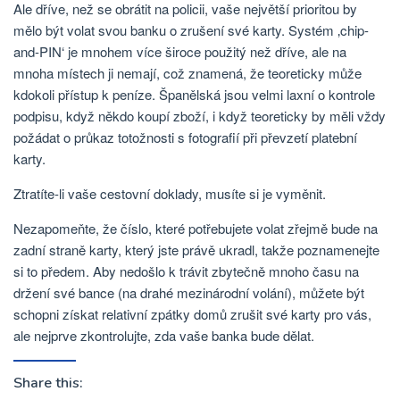
Ale dříve, než se obrátit na policii, vaše největší prioritou by
mělo být volat svou banku o zrušení své karty. Systém ‚chip-
and-PIN‘ je mnohem více široce použitý než dříve, ale na
mnoha místech ji nemají, což znamená, že teoreticky může
kdokoli přístup k peníze. Španělská jsou velmi laxní o kontrole
podpisu, když někdo koupí zboží, i když teoreticky by měli vždy
požádat o průkaz totožnosti s fotografií při převzetí platební
karty.
Ztratíte-li vaše cestovní doklady, musíte si je vyměnit.
Nezapomeňte, že číslo, které potřebujete volat zřejmě bude na
zadní straně karty, který jste právě ukradl, takže poznamenejte
si to předem. Aby nedošlo k trávit zbytečně mnoho času na
držení své bance (na drahé mezinárodní volání), můžete být
schopni získat relativní zpátky domů zrušit své karty pro vás,
ale nejprve zkontrolujte, zda vaše banka bude dělat.
Share this: