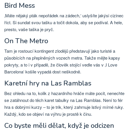
Bird Mess
‚Máte nějaký pták nepořádek na zádech,‘ uslyšíte jakýsi cizinec
říct. Si sundat svou tašku a točit dokola, aby se podíval. A hele,
presto, vaše taška je pryč.
On The Metro
Tam je rostoucí kontingent zlodějů představují jako turisté a
působících na přeplněných vozech metra. Takže mějte kapsy
pokryty, a to i v případě, že člověk stojící vedle vás v ‚I Love
Barcelona‘ košile vypadá dost neškodně.
Karetní hry na Las Ramblas
Bez ohledu na to, kolik z hazardního hráče máte pocit, nenechte
se zatáhnout do těch karet tabulky na Las Ramblas. Není to fér
hra s dobrými kurzy – to je trik, který zahrnuje lstivý mírné ruky.
Každý, kdo se objeví na výhru je prostě k činu.
Co byste měli dělat, když je odcizen