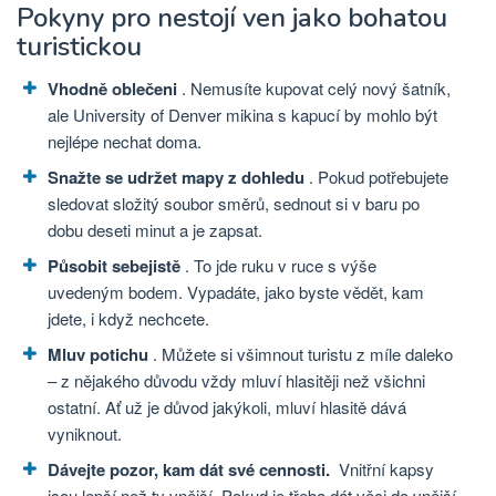
Pokyny pro nestojí ven jako bohatou
turistickou
Vhodně oblečeni
. Nemusíte kupovat celý nový šatník,
ale University of Denver mikina s kapucí by mohlo být
nejlépe nechat doma.
Snažte se udržet mapy z dohledu
. Pokud potřebujete
sledovat složitý soubor směrů, sednout si v baru po
dobu deseti minut a je zapsat.
Působit sebejistě
. To jde ruku v ruce s výše
uvedeným bodem. Vypadáte, jako byste vědět, kam
jdete, i když nechcete.
Mluv potichu
. Můžete si všimnout turistu z míle daleko
– z nějakého důvodu vždy mluví hlasitěji než všichni
ostatní. Ať už je důvod jakýkoli, mluví hlasitě dává
vyniknout.
Dávejte pozor, kam dát své cennosti.
Vnitřní kapsy
jsou lepší než ty vnější. Pokud je třeba dát věci do vnější