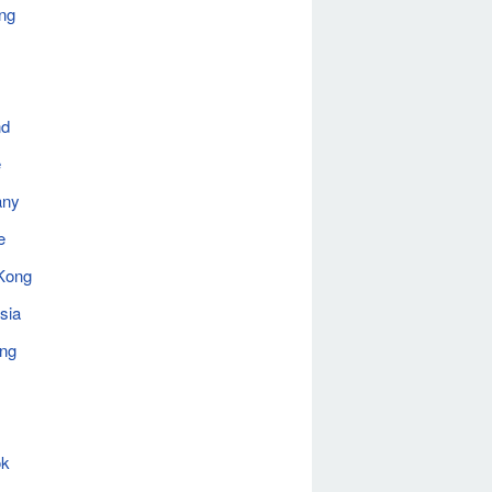
ng
nd
e
any
e
Kong
sia
ing
ok