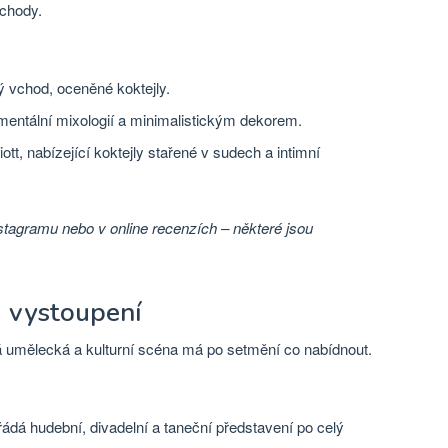
chody.
vchod, oceněné koktejly.
entální mixologií a minimalistickým dekorem.
ott, nabízející koktejly stařené v sudech a intimní
nstagramu nebo v online recenzích – některé jsou
á vystoupení
 umělecká a kulturní scéna má po setmění co nabídnout.
ádá hudební, divadelní a taneční představení po celý