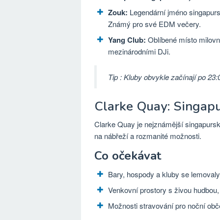
Zouk:
Legendární jméno singapursk
Známý pro své EDM večery.
Yang Club:
Oblíbené místo milovní
mezinárodními DJi.
Tip
: Kluby obvykle začínají po 23:0
Clarke Quay: Singapu
Clarke Quay je nejznámější singapursk
na nábřeží a rozmanité možnosti.
Co očekávat
Bary, hospody a kluby se lemovaly
Venkovní prostory s živou hudbou,
Možnosti stravování pro noční obč