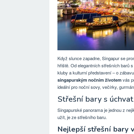
Když slunce zapadne, Singapur se pro
hřiště. Od elegantních střešních barů
kluby a kulturní představení – o zábav
singapurským nočním životem
vás pr
ideální pro noční sovy, večírky, gurmány
Střešní bary s úchv
Singapurské panorama je jednou z nejik
užít, je ze střešního baru.
Nejlepší střešní bary 