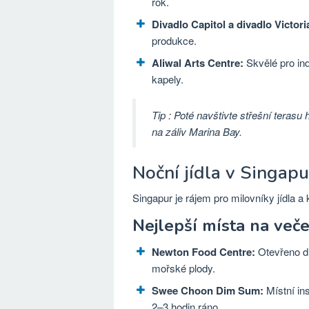
rok.
Divadlo Capitol a divadlo Victori
produkce.
Aliwal Arts Centre:
Skvělé pro ind
kapely.
Tip
: Poté navštivte střešní terasu
na záliv Marina Bay.
Noční jídla v Singap
Singapur je rájem pro milovníky jídla a
Nejlepší místa na veče
Newton Food Centre:
Otevřeno dlo
mořské plody.
Swee Choon Dim Sum:
Místní in
2–3 hodin ráno.