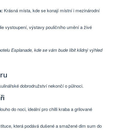
a:
Krásná místa, kde se konají místní i mezinárodní
ie vystoupení, výstavy pouličního umění a živé
 hotelu Esplanade, kde se vám bude líbit klidný výhled
uru
 kulinářské dobrodružství nekončí o půlnoci.
ři
uho do noci, ideální pro chilli kraba a grilované
stituce, která podává dušené a smažené dim sum do