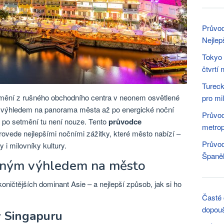
Průvod
Nejlep
Tokyo 
čtvrtí
Tureck
mění z rušného obchodního centra v neonem osvětlené
pro mi
 s výhledem na panorama města až po energické noční
Průvod
u po setmění tu není nouze. Tento
průvodce
metrop
ovede nejlepšími nočními zážitky, které město nabízí –
Průvod
 i milovníky kultury.
Španě
atným výhledem na město
oničtějších dominant Asie – a nejlepší způsob, jak si ho
Časté 
dopouš
v Singapuru