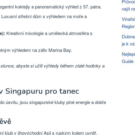
Průvod
egantní koktejly a panoramatický výhled z 57. patra.
najít n
Luxusní střešní dům s výhledem na moře a
Vinařs
Region
e):
Kreativní mixologie a umělecká atmosféra s
Dubna 
je k vi
elným výhledem na záliv Marina Bay.
Nejlep
Guide
slunce, abyste si užili výhledy během zlaté hodinky a
 v Singapuru pro tanec
až do úsvitu, jsou singapurské kluby plné energie a dobře
těvě
í klub v jihovýchodní Asii s ruským kolem uvnitř.