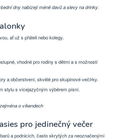
 všední dny nabízejí méně davů a slevy na drinky.
salonky
ou, ať už s přáteli nebo kolegy.
tupné, vhodné pro rodiny s dětmi a s možností
ry a občerstvení, skvělé pro skupinové večírky.
 stylu s vícejazyčným výběrem písní.
, zejména o víkendech
asies pro jedinečný večer
 barů a podnicích, často skrytých za neoznačenými