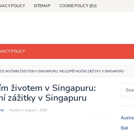
IVACY POLICY
SITEMAP
COOKIE POLICY (EU)
IVACY POLICY
E NOČNÍM ŽIVOTEM V SINGAPURU: NEJLEPŠÍ NOČNÍ ZÁŽITKY V SINGAPURU
ím životem v Singapuru:
Searc
for:
ní zážitky v Singapuru
hal
Posted on
August 1, 2025
Austra
Bali