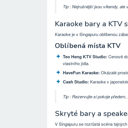
Tip
: Nejrušnější jsou víkendy, ale
Karaoke bary a KTV 
Karaoke je v Singapuru oblíbenou zábav
Oblíbená místa KTV
Teo Heng KTV Studio:
Cenově dos
vlastního jídla.
HaveFun Karaoke:
Okázalé prosto
Cash Studio:
Karaoke v japonském
Tip
: Rezervujte si pokoje předem
Skryté bary a speake
V Singapuru se rozrůstá scéna tajných