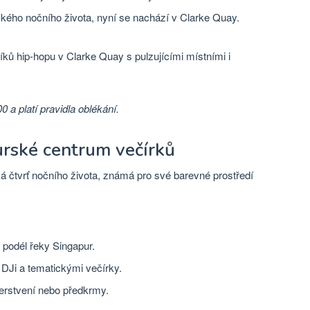
ého nočního života, nyní se nachází v Clarke Quay.
ků hip-hopu v Clarke Quay s pulzujícími místními i
0 a platí pravidla oblékání.
rské centrum večírků
á čtvrť nočního života, známá pro své barevné prostředí
 podél řeky Singapur.
 DJi a tematickými večírky.
erstvení nebo předkrmy.