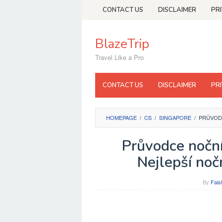
Skip
CONTACT US
DISCLAIMER
PR
to
content
BlazeTrip
Travel Like a Pro
CONTACT US
DISCLAIMER
PR
HOMEPAGE
/
CS
/
SINGAPORE
/
PRŮVODC
Průvodce nočn
Nejlepší noč
By
Fais