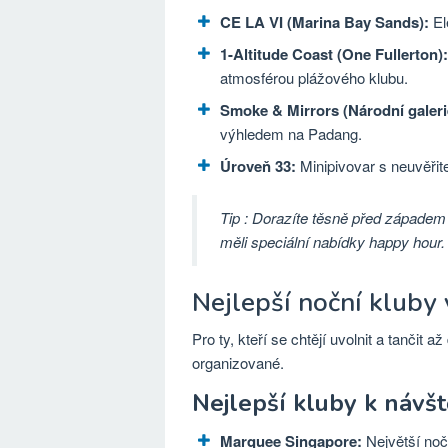
CE LA VI (Marina Bay Sands):
El
1-Altitude Coast (One Fullerton):
atmosférou plážového klubu.
Smoke & Mirrors (Národní galeri
výhledem na Padang.
Úroveň 33:
Minipivovar s neuvěřit
Tip
: Dorazíte těsně před západem 
měli speciální nabídky happy hour.
Nejlepší noční kluby
Pro ty, kteří se chtějí uvolnit a tančit 
organizované.
Nejlepší kluby k návš
Marquee Singapore:
Největší nočn