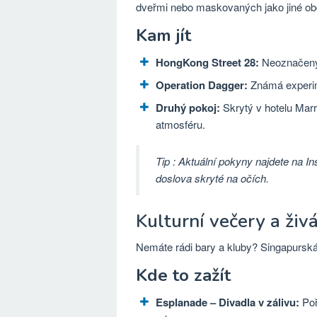
dveřmi nebo maskovaných jako jiné ob
Kam jít
HongKong Street 28:
Neoznačený 
Operation Dagger:
Známá experim
Druhý pokoj:
Skrytý v hotelu Marri
atmosféru.
Tip
: Aktuální pokyny najdete na I
doslova skryté na očích.
Kulturní večery a živ
Nemáte rádi bary a kluby? Singapurská
Kde to zažít
Esplanade – Divadla v zálivu:
Poř