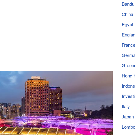
Bandu
China
Egypt
Engla
Franc
Germ
Greec
Hong 
Indone
Invest
Italy
Japan
Lomb