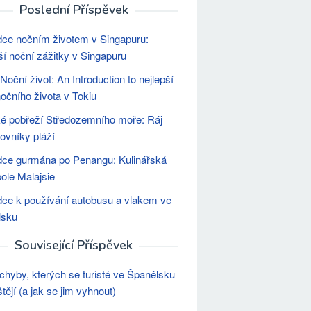
Poslední Příspěvek
ce nočním životem v Singapuru:
ší noční zážitky v Singapuru
Noční život: An Introduction to nejlepší
 nočního života v Tokiu
é pobřeží Středozemního moře: Ráj
lovníky pláží
ce gurmána po Penangu: Kulinářská
ole Malajsie
ce k používání autobusu a vlakem ve
lsku
Související Příspěvek
chyby, kterých se turisté ve Španělsku
tějí (a jak se jim vyhnout)