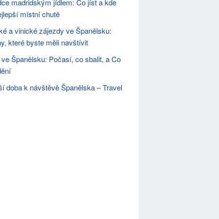
ce madridským jídlem: Co jíst a kde
ejlepší místní chutě
ké a vinické zájezdy ve Španělsku:
y, které byste měli navštívit
ve Španělsku: Počasí, co sbalit, a Co
dění
ší doba k návštěvě Španělska – Travel