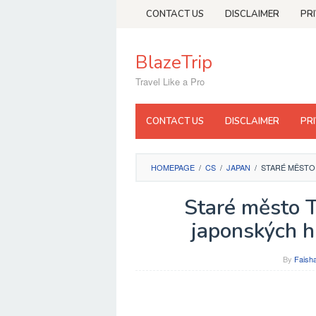
Skip
CONTACT US
DISCLAIMER
PR
to
content
BlazeTrip
Travel Like a Pro
CONTACT US
DISCLAIMER
PR
HOMEPAGE
/
CS
/
JAPAN
/
STARÉ MĚSTO
Staré město 
japonských hi
By
Faisha