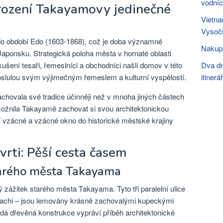
vodníc
Zrození Takayamovy jedinečné
Vietna
Vysoči
o období Edo (1603-1868), což je doba významné
Nakupo
Japonsku. Strategická poloha města v hornaté oblasti
Zkušení tesaři, řemeslníci a obchodníci našli domov v této
Dva dn
roslulou svým výjimečným řemeslem a kulturní vyspělostí.
itinerář
chovala své tradice účinněji než v mnoha jiných částech
ožnila Takayamě zachovat si svou architektonickou
činí vzácné a vzácné okno do historické městské krajiny
vrti: Pěší cesta časem
tarého města Takayama
 zážitek starého města Takayama. Tyto tři paralelní ulice
machi – jsou lemovány krásně zachovalými kupeckými
á dřevěná konstrukce vypráví příběh architektonické