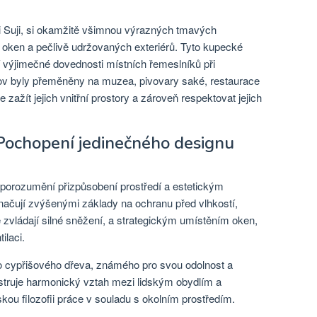
i Suji, si okamžitě všimnou výrazných tmavých
 oken a pečlivě udržovaných exteriérů. Tyto kupecké
výjimečné dovednosti místních řemeslníků při
ov byly přeměněny na muzea, pivovary saké, restaurace
ažít jejich vnitřní prostory a zároveň respektovat jejich
 Pochopení jedinečného designu
porozumění přizpůsobení prostředí a estetickým
ačují zvýšenými základy na ochranu před vlhkostí,
é zvládají silné sněžení, a strategickým umístěním oken,
ilaci.
ho cypřišového dřeva, známého pro svou odolnost a
truje harmonický vztah mezi lidským obydlím a
skou filozofii práce v souladu s okolním prostředím.