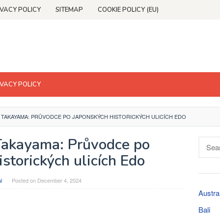
IVACY POLICY
SITEMAP
COOKIE POLICY (EU)
IVACY POLICY
 TAKAYAMA: PRŮVODCE PO JAPONSKÝCH HISTORICKÝCH ULICÍCH EDO
Takayama: Průvodce po
Searc
for:
storických ulicích Edo
l
Posted on
December 4, 2024
Austra
Bali