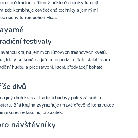
 rodinné tradice, přičemž některé podniky fungují
 piva zde kombinuje osvědčené techniky s jemnými
edinečný terroir pohoří Hida.
akayamě
radiční festivaly
vatnou krajinu jemných růžových třešňových květů.
, který se koná na jaře a na podzim. Tato staletí stará
adiční hudbu a představení, která předvádějí bohaté
íše divů
a jiný druh krásy. Tradiční budovy pokrývá sníh a
osféru. Bílá krajina zvýrazňuje tmavé dřevěné konstrukce
m skutečně fascinující zážitek.
pro návštěvníky