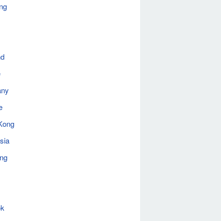
ng
nd
e
any
e
Kong
sia
ing
ok