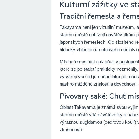
Kulturní zážitky ve 
Tradiční řemesla a řeme
Takayama není jen vizuální muzeum, al
starém městě nabízejí návštěvníkům pří
japonských řemeslech. Od složitého řez
hluboký vhled do uměleckého dědictví 
Místní řemeslníci pokračují v postupec
které se po staletí prakticky nezměnil
vytvářejí vše od jemného laku po robu
nashromážděné znalosti a dovednosti.
Pivovary saké: Chuť mís
Oblast Takayama je známá svou výjime
starém městě vítá návštěvníky a nabízí
výraznou sugidamou (cedrovou koulí) vi
zkušeností.