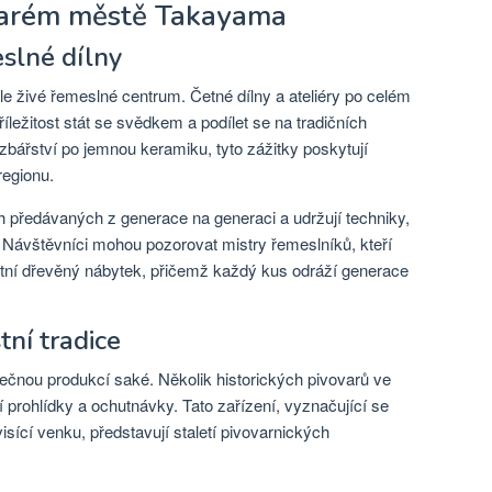
starém městě Takayama
slné dílny
e živé řemeslné centrum. Četné dílny a ateliéry po celém
ležitost stát se svědkem a podílet se na tradičních
bářství po jemnou keramiku, tyto zážitky poskytují
regionu.
h předávaných z generace na generaci a udržují techniky,
y. Návštěvníci mohou pozorovat mistry řemeslníků, kteří
stní dřevěný nábytek, přičemž každý kus odráží generace
tní tradice
čnou produkcí saké. Několik historických pivovarů ve
 prohlídky a ochutnávky. Tato zařízení, vyznačující se
sící venku, představují staletí pivovarnických