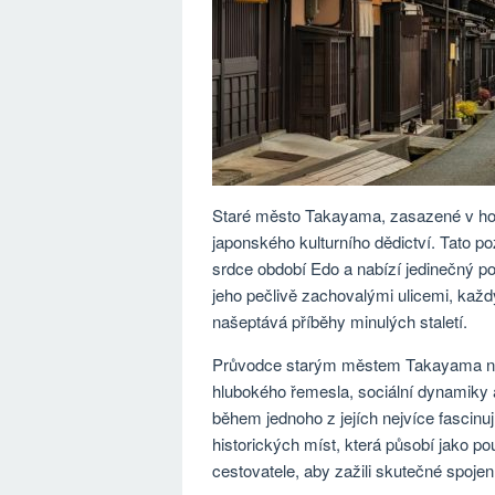
Staré město Takayama, zasazené v hor
japonského kulturního dědictví. Tato 
srdce období Edo a nabízí jedinečný po
jeho pečlivě zachovalými ulicemi, každý
našeptává příběhy minulých staletí.
Průvodce starým městem Takayama není 
hlubokého řemesla, sociální dynamiky a 
během jednoho z jejích nejvíce fascinu
historických míst, která působí jako
cestovatele, aby zažili skutečné spojen