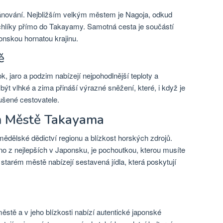
lánování. Nejbližším velkým městem je Nagoja, odkud
hlíky přímo do Takayamy. Samotná cesta je součástí
onskou hornatou krajinu.
ě
, jaro a podzim nabízejí nejpohodlnější teploty a
být vlhké a zima přináší výrazné sněžení, které, i když je
šené cestovatele.
m Městě Takayama
dělské dědictví regionu a blízkost horských zdrojů.
 z nejlepších v Japonsku, je pochoutkou, kterou musíte
starém městě nabízejí sestavená jídla, která poskytují
ěstě a v jeho blízkosti nabízí autentické japonské