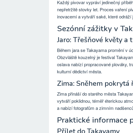
Každý pivovar vypráví jedinečný příběh
nepřetržitě stovky let. Proces vaření
inovacemi a vytváří saké, které odráží j
Sezónní zážitky v T
Jaro: Třešňové květy a t
Během jara se Takayama promění v úch
Obzvláště kouzelný je festival Takayama
oslava nabízí propracované plováky, tr
kulturní dědictví města.
Zima: Sněhem pokrytá ř
Zima přináší do starého města Takayam
vytváří poklidnou, téměř éterickou atm
a nabízí fotografům a zimním nadšenců
Praktické informace 
Přílet do Takayamy