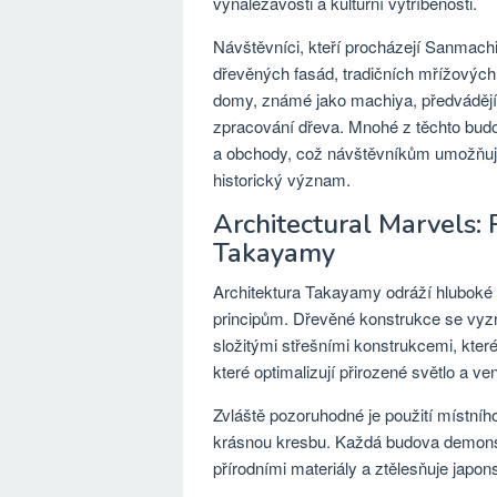
vynalézavosti a kulturní vytříbenosti.
Návštěvníci, kteří procházejí Sanmach
dřevěných fasád, tradičních mřížových
domy, známé jako machiya, předvádějí 
zpracování dřeva. Mnohé z těchto bud
a obchody, což návštěvníkům umožňuje z
historický význam.
Architectural Marvels:
Takayamy
Architektura Takayamy odráží hluboké 
principům. Dřevěné konstrukce se vyzn
složitými střešními konstrukcemi, kter
které optimalizují přirozené světlo a vent
Zvláště pozoruhodné je použití místní
krásnou kresbu. Každá budova demons
přírodními materiály a ztělesňuje japon