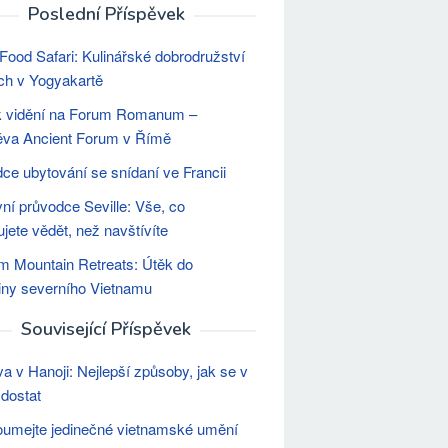
Poslední Příspěvek
 Food Safari: Kulinářské dobrodružství
ích v Yogyakartě
k vidění na Forum Romanum –
ěva Ancient Forum v Římě
ce ubytování se snídaní ve Francii
ní průvodce Seville: Vše, co
ujete vědět, než navštívíte
m Mountain Retreats: Útěk do
ny severního Vietnamu
Související Příspěvek
a v Hanoji: Nejlepší způsoby, jak se v
 dostat
umejte jedinečné vietnamské umění