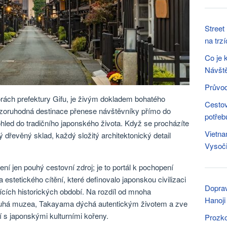
Street
na trz
Co je 
Návšt
Průvod
ách prefektury Gifu, je živým dokladem bohatého
Cestov
pozoruhodná destinace přenese návštěvníky přímo do
potřeb
hled do tradičního japonského života. Když se procházíte
Vietna
 dřevěný sklad, každý složitý architektonický detail
Vysoči
jen pouhý cestovní zdroj; je to portál k pochopení
estetického cítění, které definovalo japonskou civilizaci
Doprav
jících historických období. Na rozdíl od mnoha
Hanoji
 pouhá muzea, Takayama dýchá autentickým životem a zve
í s japonskými kulturními kořeny.
Prozko