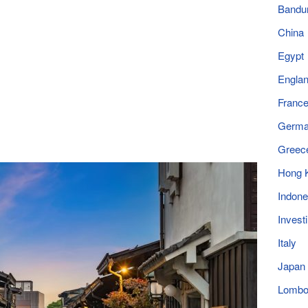
Bandu
China
Egypt
Engla
Franc
Germ
Greec
Hong 
Indone
Invest
Italy
Japan
Lomb