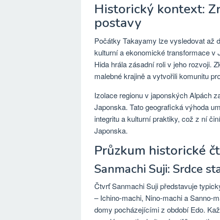
Historický kontext: 
postavy
Počátky Takayamy lze vysledovat až d
kulturní a ekonomické transformace v 
Hida hrála zásadní roli v jeho rozvoji. 
malebné krajině a vytvořili komunitu p
Izolace regionu v japonských Alpách za
Japonska. Tato geografická výhoda um
integritu a kulturní praktiky, což z ní 
Japonska.
Průzkum historické čt
Sanmachi Suji: Srdce s
Čtvrť Sanmachi Suji představuje typický
– Ichino-machi, Nino-machi a Sanno-
domy pocházejícími z období Edo. Každ