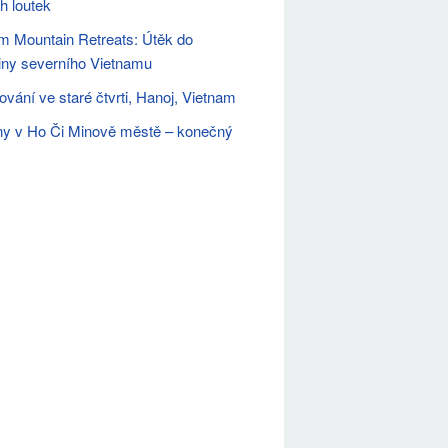
h loutek
m Mountain Retreats: Útěk do
ny severního Vietnamu
vání ve staré čtvrti, Hanoj, Vietnam
y v Ho Či Minově městě – konečný