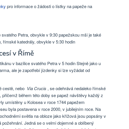
nky
pro informace o žádosti o lístky na papeže na
e svatého Petra, obvykle v 9:30 papežskou mši je také
u, římské katedrály, obvykle v 5:30 hodin
cesí v Římě
kánu v bazilice svatého Petra v 5 hodin Stejně jako u
rma, ale je zapotřebí jízdenky si lze vyžádat od
vé cestě, nebo
Via Crucis
, se odehrává nedaleko římské
n, přičemž během této doby se papež návštěvy každý z
byly umístěny u Kolosea v roce 1744 papežem
eu byla postavena v roce 2000, v jubilejním roce. Na
pochodněmi světla na obloze jako křížová jsou popsány v
á požehnání. Jedná se o velmi dojemné a oblíbený