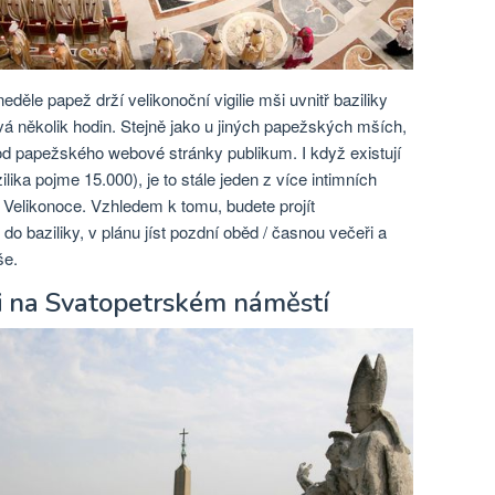
děle papež drží velikonoční vigilie mši uvnitř baziliky
rvá několik hodin. Stejně jako u jiných papežských mších,
od papežského webové stránky publikum. I když existují
lika pojme 15.000), je to stále jeden z více intimních
 Velikonoce. Vzhledem k tomu, budete projít
do baziliky, v plánu jíst pozdní oběd / časnou večeři a
še.
i na Svatopetrském náměstí