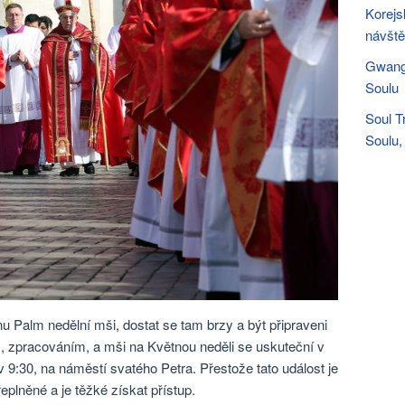
Korejs
návšt
Gwangj
Soulu
Soul T
Soulu,
nu Palm nedělní mši, dostat se tam brzy a být připraveni
, zpracováním, a mši na Květnou neděli se uskuteční v
 9:30, na náměstí svatého Petra. Přestože tato událost je
plněné a je těžké získat přístup.