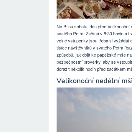
Na Bílou sobotu, den před Velikonoční ne
svatého Petra. Začíná v 8:30 hodin a t
volné vstupenky jsou třeba si vyžádat 
tisíce návštěvníků v svatého Petra (bazi
způsobů, jak dojít ke papežské mše na
bezpečnostní prověrky, aby se vstoupit 
dorazit několik hodin před začátkem m
Velikonoční nedělní mš