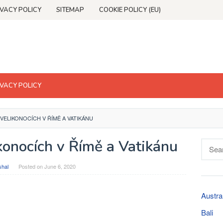
IVACY POLICY
SITEMAP
COOKIE POLICY (EU)
IVACY POLICY
ELIKONOCÍCH V ŘÍMĚ A VATIKÁNU
konocích v Římě a Vatikánu
Searc
for:
shal
Posted on
June 6, 2020
Austra
Bali