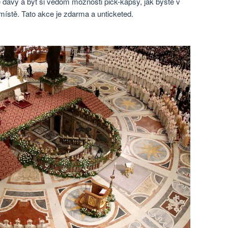
é davy a být si vědom možnosti pick-kapsy, jak byste v
ístě. Tato akce je zdarma a unticketed.