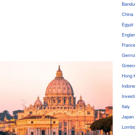
Bandu
China
Egypt
Engla
Franc
Germ
Greec
Hong 
Indone
Invest
Italy
Japan
Lomb