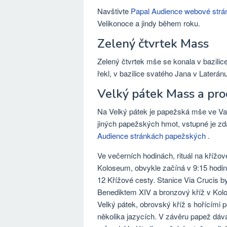
Navštivte
Papal Audience webové strá
Velikonoce a jindy během roku.
Zelený čtvrtek Mass
Zelený čtvrtek mše se konala v bazilic
řekl, v bazilice svatého Jana v Laterán
Velký pátek Mass a pro
Na Velký pátek je papežská mše ve Vati
jiných papežských hmot, vstupné je zda
Audience stránkách papežských
.
Ve večerních hodinách, rituál na křížo
Koloseum, obvykle začíná v 9:15 hodi
12 Křížové cesty. Stanice Via Crucis 
Benediktem XIV a bronzový kříž v Kolos
Velký pátek, obrovský kříž s hořícími 
několika jazycích. V závěru papež dáv