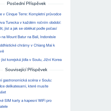
Poslední Příspěvek
e v Cinque Terre: Kompletní průvodce
va Turecka v každém ročním období:
t, jíst a jak se oblékat podle počasí
 na Mount Batur na Bali, Indonésie
ddhistické chrámy v Chiang Mai k
ěvě
jíst korejská jídla v Soulu, Jižní Korea
Související Příspěvek
ní gastronomická scéna v Soulu:
ce delikatesami, které musíte
ušet
ké SIM karty a kapesní WiFi pro
atele