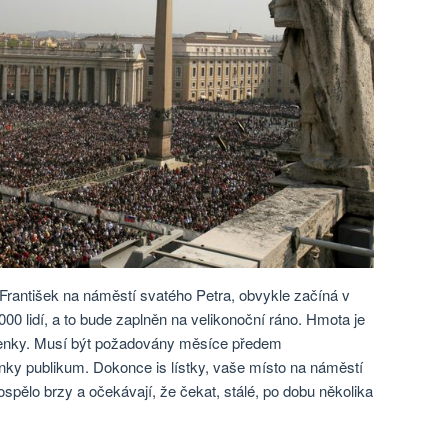
František na náměstí svatého Petra, obvykle začíná v
0 lidí, a to bude zaplněn na velikonoční ráno. Hmota je
upenky. Musí být požadovány měsíce předem
ky publikum. Dokonce is lístky, vaše místo na náměstí
ospělo brzy a očekávají, že čekat, stálé, po dobu několika