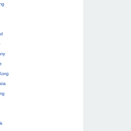
ng
nd
e
any
e
Kong
sia
ing
ok