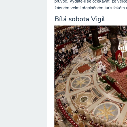
průvod. Vydáte-li se očekávat, že velk
žádném velmi přeplněném turistickém m
Bílá sobota Vigil