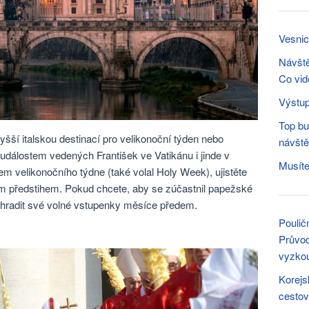
Vesnic
Návště
Co vidě
Výstup
Top bu
vyšší italskou destinací pro velikonoční týden nebo
návšt
 událostem vedených František ve Vatikánu i jinde v
Musíte 
m velikonočního týdne (také volal Holy Week), ujistěte
ným předstihem. Pokud chcete, aby se zúčastnil papežské
yhradit své volné vstupenky měsíce předem.
Poulič
Průvod
vyzko
Korejs
cestov