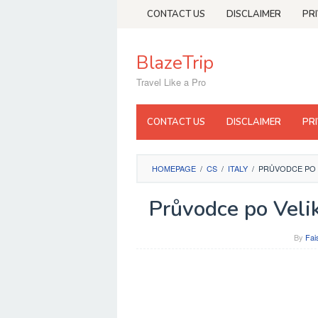
Skip
CONTACT US
DISCLAIMER
PR
to
content
BlazeTrip
Travel Like a Pro
CONTACT US
DISCLAIMER
PR
HOMEPAGE
/
CS
/
ITALY
/
PRŮVODCE PO V
Průvodce po Veli
By
Fai