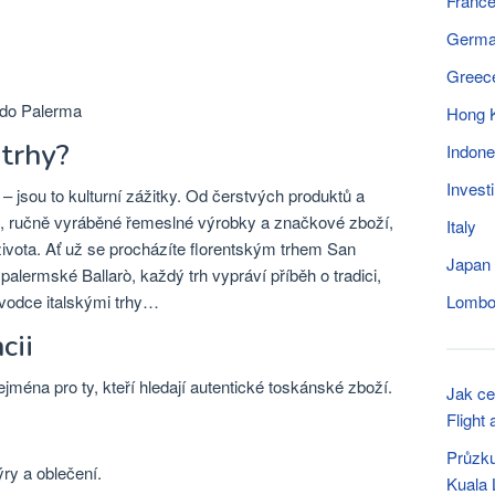
Franc
Germ
Greec
Hong 
 trhy?
Indone
Invest
 – jsou to kulturní zážitky. Od čerstvých produktů a
ti, ručně vyráběné řemeslné výrobky a značkové zboží,
Italy
o života. Ať už se procházíte florentským trhem San
Japan
alermské Ballarò, každý trh vypráví příběh o tradici,
ůvodce italskými trhy…
Lomb
cii
ejména pro ty, kteří hledají autentické toskánské zboží.
Jak ce
Flight
Průzku
ry a oblečení.
Kuala