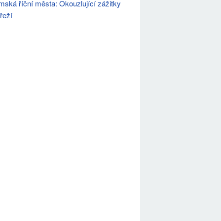
mská říční města: Okouzlující zážitky
řeží