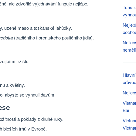
é, ale zdvořilé vyjednávání funguje nejlépe.
Turist
vyhno
Nejlep
ýry, uzené maso a toskánské lahůdky.
pochou
edotta
(tradičního florentského pouličního jídla).
Nejlep
neměli
ujícími tržišti.
Hlavní
průvo
nu a květiny.
Nejlep
no, abyste se vyhnuli davům.
Vietna
ese
Bai
ožitnosti a poklady z druhé ruky.
Vietna
Vietn
h bleších trhů v Evropě.