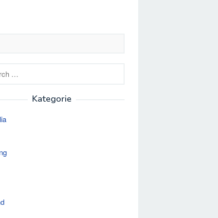
h
Kategorie
lia
ng
nd