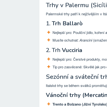
Trhy v Palermu (Sicíli
Palermské trhy patří k nejživějším v Itá
1.
Trh Ballarò
Nejlepší pro: Pouliční jídlo, koření a
Musíte ochutnat:
Arancini
(smažené
2. Trh
Vucciria
Nejlepší pro: Čerstvé produkty, m
Tip pro zasvěcené: Skvělé jak pro d
Sezónní a sváteční trh
Italské trhy se během svátků proměňují
Vánoční trhy (Mercatin
Trento a Bolzano (Jižní Tyrolsko