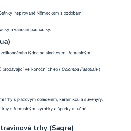
tánky inspirované Německem s ozdobami,
ačky a vánoční pochoutky.
qua)
 velikonočního týdne se sladkostmi, řemeslnými
 prodávající velikonoční chléb (
Colomba Pasquale
)
ní trhy s plážovým oblečením, keramikou a suvenýry.
 trhy s řemeslnými výrobky a šperky a ručně
travinové trhy (Sagre)