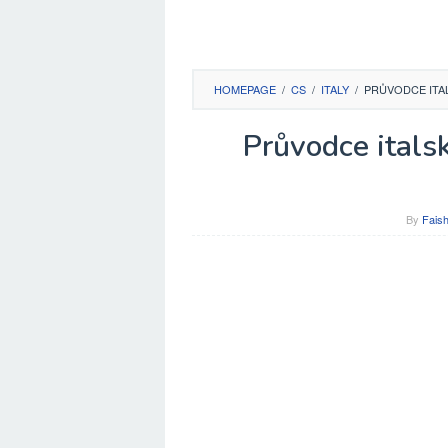
HOMEPAGE
/
CS
/
ITALY
/
PRŮVODCE ITA
Průvodce italsk
By
Faish