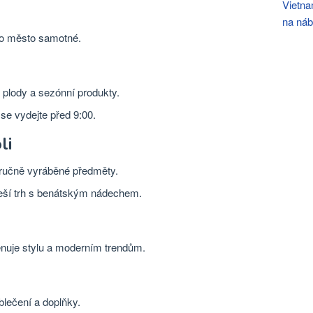
Vietna
na náb
ako město samotné.
 plody a sezónní produkty.
 se vydejte před 9:00.
li
a ručně vyráběné předměty.
bleší trh s benátským nádechem.
ěnuje stylu a moderním trendům.
blečení a doplňky.