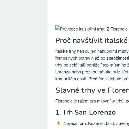
Proč navštívit italské
Italské trhy nejsou jen nákupními místy
řemeslných potravin až po starožitnos
trhy po celé Itálii odrážejí tep místníh
Lorenzo nebo prozkoumáváte pulzující p
komunitě a chuti. Přečtěte si tohoto pr
Slavné trhy ve Floren
Florencie je rájem pro milovníky trhů, z
1. Trh
San Lorenzo
Nejlepší pro: Kožené zboží, suvený