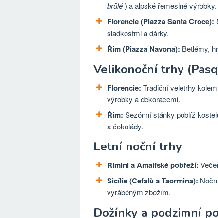
brülé
) a alpské řemeslné výrobky.
Florencie (Piazza Santa Croce):
S
sladkostmi a dárky.
Řím (Piazza Navona):
Betlémy, hr
Velikonoční trhy (Pas
Florencie:
Tradiční veletrhy kolem
výrobky a dekoracemi.
Řím:
Sezónní stánky poblíž kostelů
a čokolády.
Letní noční trhy
Rimini a Amalfské pobřeží:
Večer
Sicílie (Cefalù a Taormina):
Noční
vyráběným zbožím.
Dožínky a podzimní po