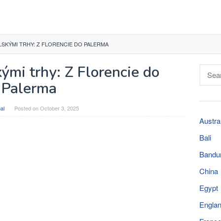
LSKÝMI TRHY: Z FLORENCIE DO PALERMA
ými trhy: Z Florencie do
Searc
for:
Palerma
al
Posted on
October 3, 2025
Austra
Bali
Bandu
China
Egypt
Engla