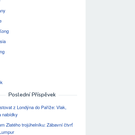
e
any
e
Kong
sia
ing
ok
Poslední Příspěvek
stovat z Londýna do Paříže: Vlak,
 a nabídky
m Zlatého trojúhelníku: Zábavní čtvrť
 Lumpur