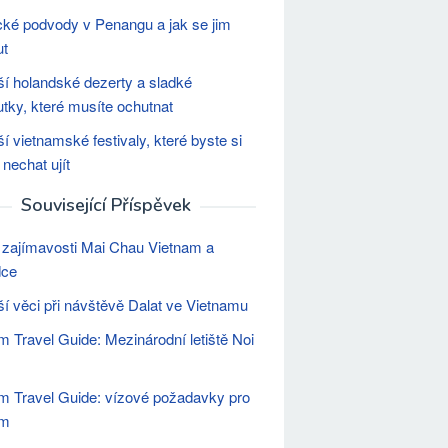
ické podvody v Penangu a jak se jim
ut
ší holandské dezerty a sladké
tky, které musíte ochutnat
ší vietnamské festivaly, které byste si
 nechat ujít
Související Příspěvek
 zajímavosti Mai Chau Vietnam a
dce
ší věci při návštěvě Dalat ve Vietnamu
m Travel Guide: Mezinárodní letiště Noi
m Travel Guide: vízové ​​požadavky pro
am