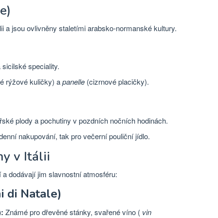
e)
lii a jsou ovlivněny staletími arabsko-normanské kultury.
 sicilské speciality.
 rýžové kuličky) a
panelle
(cizrnové placičky).
ořské plody a pochutiny v pozdních nočních hodinách.
enní nakupování, tak pro večerní pouliční jídlo.
y v Itálii
 a dodávají jim slavnostní atmosféru:
i di Natale)
):
Známé pro dřevěné stánky, svařené víno (
vin