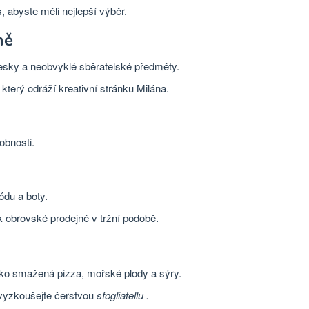
 abyste měli nejlepší výběr.
ně
desky a neobvyklé sběratelské předměty.
který odráží kreativní stránku Milána.
obnosti.
du a boty.
k obrovské prodejně v tržní podobě.
 jako smažená pizza, mořské plody a sýry.
vyzkoušejte čerstvou
sfogliatellu .