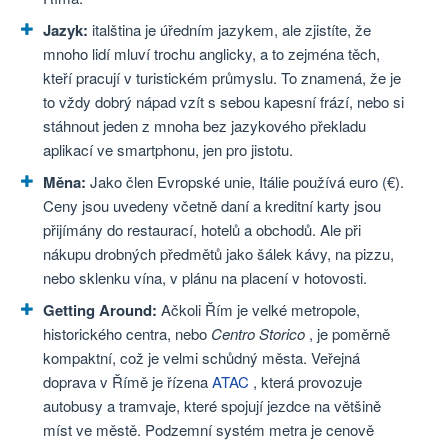
Jazyk:
italština je úředním jazykem, ale zjistíte, že
mnoho lidí mluví trochu anglicky, a to zejména těch,
kteří pracují v turistickém průmyslu. To znamená, že je
to vždy dobrý nápad vzít s sebou kapesní frází, nebo si
stáhnout jeden z mnoha bez jazykového překladu
aplikací ve smartphonu, jen pro jistotu.
Měna:
Jako člen Evropské unie, Itálie používá euro (€).
Ceny jsou uvedeny včetně daní a kreditní karty jsou
přijímány do restaurací, hotelů a obchodů. Ale při
nákupu drobných předmětů jako šálek kávy, na pizzu,
nebo sklenku vína, v plánu na placení v hotovosti.
Getting Around:
Ačkoli Řím je velké metropole,
historického centra, nebo
Centro Storico
, je poměrně
kompaktní, což je velmi schůdný města. Veřejná
doprava v Římě je řízena
ATAC
, která provozuje
autobusy a tramvaje, které spojují jezdce na většině
míst ve městě. Podzemní systém metra je cenově