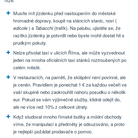
níže.
Musíte mít jízdenku před nastoupením do městské
hromadné dopravy, koupit na stáncích stanic, novi (
edicole
) a
Tabacchi
(trafik). Na palubu, ujistěte se, že
razítko jízdenky je potvrdit nebo byste mohli dostat hit s
prudkým pokuty.
Nelze přivolat taxi v ulicích Říma, ale může vyzvednout
jeden na mnoha oficiálních taxi stánků roztroušených po
celém městě.
V restauracích, na paměti, že sklápění není povinné, ale
je ceněn. Pravidlem je ponechat 1 € za každou večeři ve
vaší skupině nebo zaokrouhlit nahoru posudku o několik
eur. Pokud se vám výjimečné služby, klidně odejít do,
ale ne více než 10% z celkové útraty.
Když studoval mnoho římské butiky a módní obchody
víme, že manipulaci s předměty je odsuzováno, a proto
je nejlepší požádat prodavače o pomoc.