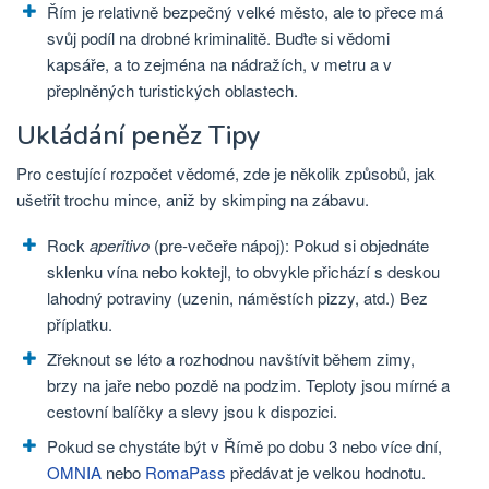
Řím je relativně bezpečný velké město, ale to přece má
svůj podíl na drobné kriminalitě. Buďte si vědomi
kapsáře, a to zejména na nádražích, v metru a v
přeplněných turistických oblastech.
Ukládání peněz Tipy
Pro cestující rozpočet vědomé, zde je několik způsobů, jak
ušetřit trochu mince, aniž by skimping na zábavu.
Rock
aperitivo
(pre-večeře nápoj): Pokud si objednáte
sklenku vína nebo koktejl, to obvykle přichází s deskou
lahodný potraviny (uzenin, náměstích pizzy, atd.) Bez
příplatku.
Zřeknout se léto a rozhodnou navštívit během zimy,
brzy na jaře nebo pozdě na podzim. Teploty jsou mírné a
cestovní balíčky a slevy jsou k dispozici.
Pokud se chystáte být v Římě po dobu 3 nebo více dní,
OMNIA
nebo
RomaPass
předávat je velkou hodnotu.