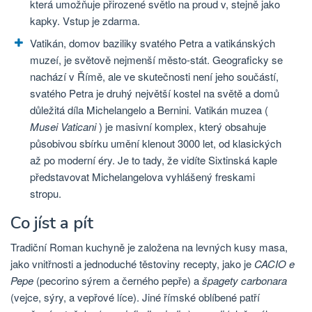
která umožňuje přirozené světlo na proud v, stejně jako
kapky. Vstup je zdarma.
Vatikán, domov baziliky svatého Petra a vatikánských
muzeí, je světově nejmenší město-stát. Geograficky se
nachází v Římě, ale ve skutečnosti není jeho součástí,
svatého Petra je druhý největší kostel na světě a domů
důležitá díla Michelangelo a Bernini. Vatikán muzea (
Musei Vaticani
) je masivní komplex, který obsahuje
působivou sbírku umění klenout 3000 let, od klasických
až po moderní éry. Je to tady, že vidíte Sixtinská kaple
představovat Michelangelova vyhlášený freskami
stropu.
Co jíst a pít
Tradiční Roman kuchyně je založena na levných kusy masa,
jako vnitřnosti a jednoduché těstoviny recepty, jako je
CACIO e
Pepe
(pecorino sýrem a černého pepře) a
špagety carbonara
(vejce, sýry, a vepřové líce). Jiné římské oblíbené patří