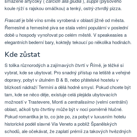
smažené artyčoky (
carciofi alla giudia
),
suppli
(plyšového
koule rýží s rajskou omáčkou) a tenký, ostrý-ztvrdlý pizza.
Frascati
je bílé víno směs vyrobená v oblasti jižně od města.
Řemeslné a řemeslné piva se stala velmi populární v poslední
době u hospody vynořovat po celém městě. V speakeasies a
elegantních bederní bary, koktejly tekoucí po několika hodinách.
Kde zůstat
S tolika různorodých a zajímavých čtvrtí v Římě, je těžké si
vybrat, kde se ubytovat. Pro snadný přístup na letiště a veřejné
dopravy, pobyt v útulném B & B, nebo přátelské hostelu v
blízkosti nádraží Termini a dělá hodně smysl. Pokud chcete být
tam, kde se něco děje, existuje celá plejáda ubytovacích
možností v Trastevere, Monti a
centralissimo
(velmi centrální)
oblast, ačkoli tyto čtvrtiny může být v noci poměrně hlučné.
Pokud romantika je to, co jste po, za pobyt v luxusním hotelu
historické podél slavné Via Veneto a poblíž Španělských
schodů, ale očekávat, že zaplatí prémii za takových hvězdných