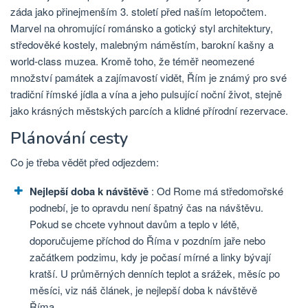
záda jako přinejmenším 3. století před naším letopočtem.
Marvel na ohromující románsko a gotický styl architektury,
středověké kostely, malebným náměstím, barokní kašny a
world-class muzea. Kromě toho, že téměř neomezené
množství památek a zajímavostí vidět, Řím je známý pro své
tradiční římské jídla a vína a jeho pulsující noční život, stejně
jako krásných městských parcích a klidné přírodní rezervace.
Plánování cesty
Co je třeba vědět před odjezdem:
Nejlepší doba k návštěvě
: Od Rome má středomořské
podnebí, je to opravdu není špatný čas na návštěvu.
Pokud se chcete vyhnout davům a teplo v létě,
doporučujeme příchod do Říma v pozdním jaře nebo
začátkem podzimu, kdy je počasí mírné a linky bývají
kratší. U průměrných denních teplot a srážek, měsíc po
měsíci, viz náš článek, je nejlepší doba k návštěvě
Říma.