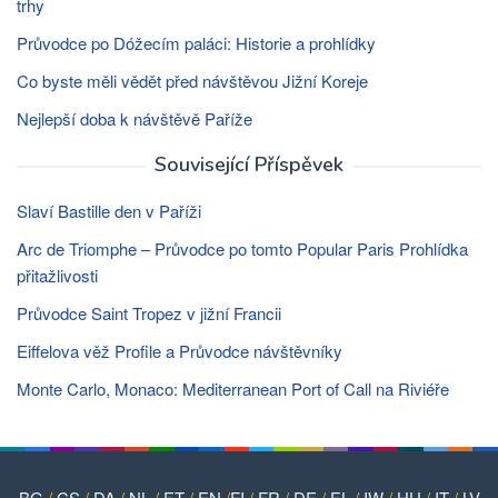
trhy
Průvodce po Dóžecím paláci: Historie a prohlídky
Co byste měli vědět před návštěvou Jižní Koreje
Nejlepší doba k návštěvě Paříže
Související Příspěvek
Slaví Bastille den v Paříži
Arc de Triomphe – Průvodce po tomto Popular Paris Prohlídka
přitažlivosti
Průvodce Saint Tropez v jižní Francii
Eiffelova věž Profile a Průvodce návštěvníky
Monte Carlo, Monaco: Mediterranean Port of Call na Riviéře
BG
/
CS
/
DA
/
NL
/
ET
/
EN
/
FI
/
FR
/
DE
/
EL
/
IW
/
HU
/
IT
/
LV