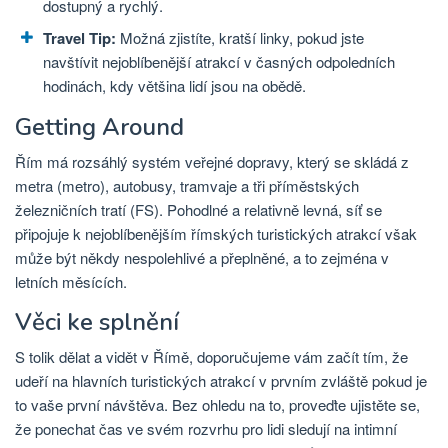
dostupný a rychlý.
Travel Tip:
Možná zjistíte, kratší linky, pokud jste
navštívit nejoblíbenější atrakcí v časných odpoledních
hodinách, kdy většina lidí jsou na obědě.
Getting Around
Řím má rozsáhlý systém veřejné dopravy, který se skládá z
metra (metro), autobusy, tramvaje a tři příměstských
železničních tratí (FS). Pohodlné a relativně levná, síť se
připojuje k nejoblíbenějším římských turistických atrakcí však
může být někdy nespolehlivé a přeplněné, a to zejména v
letních měsících.
Věci ke splnění
S tolik dělat a vidět v Římě, doporučujeme vám začít tím, že
udeří na hlavních turistických atrakcí v prvním zvláště pokud je
to vaše první návštěva. Bez ohledu na to, proveďte ujistěte se,
že ponechat čas ve svém rozvrhu pro lidi sledují na intimní