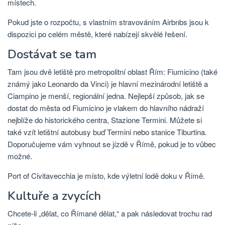
místech.
Pokud jste o rozpočtu, s vlastním stravováním Airbnbs jsou k
dispozici po celém městě, které nabízejí skvělé řešení.
Dostávat se tam
Tam jsou dvě letiště pro metropolitní oblast Řím: Fiumicino (také
známý jako Leonardo da Vinci) je hlavní mezinárodní letiště a
Ciampino je menší, regionální jedna. Nejlepší způsob, jak se
dostat do města od Fiumicino je vlakem do hlavního nádraží
nejblíže do historického centra, Stazione Termini. Můžete si
také vzít letištní autobusy buď Termini nebo stanice Tiburtina.
Doporučujeme vám vyhnout se jízdě v Římě, pokud je to vůbec
možné.
Port of Civitavecchia je místo, kde výletní lodě doku v Římě.
Kultuře a zvycích
Chcete-li „dělat, co Římané dělat,“ a pak následovat trochu rad