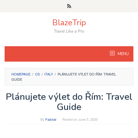
Skip
to
content
BlazeTrip
Travel Like a Pro
MENU
HOMEPAGE
/
CS
/
ITALY
/
PLÁNUJETE VÝLET DO ŘÍM: TRAVEL
GUIDE
Plánujete výlet do Řím: Travel
Guide
By
Faishal
Posted on
June 5, 2020