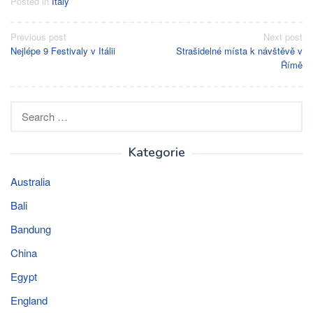
Posted in
Italy
Post
Previous post
Next post
Nejlépe 9 Festivaly v Itálii
Strašidelné místa k návštěvě v
navigation
Římě
Search
for:
Kategorie
Australia
Bali
Bandung
China
Egypt
England