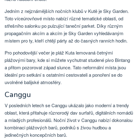
Jedním z nejznámějších nočních klubů v Kutě je Sky Garden.
Toto víceúrovňové místo nabízí různé tematické oblasti, od
střešního salonku po pulzující taneční parket. Díky různým
propagačním akcím a akcím je Sky Garden vyhledávaným
místem pro ty, kteří chtějí párty až do časných ranních hodin.
Pro pohodovější večer je pláž Kuta lemovaná četnými
plážovými bary, kde si můžete vychutnat studené pivo Bintang
a přitom pozorovat západ slunce. Tato neformální místa jsou
ideální pro setkání s ostatními cestovateli a ponoření se do
uvolněné balijské atmosféry.
Canggu
V posledních letech se Canggu ukázalo jako moderní a trendy
oblast, která přitahuje různorodý dav surfařů, digitálních nomádů
a mladých profesionálů. Noční život v Canggu nabízí dokonalou
kombinaci plážových barů, podniků s živou hudbou a
jedinečných koncepčních barů.