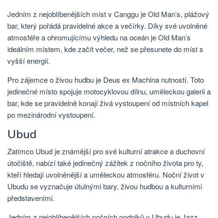
Jedním z nejoblíbenějších míst v Canggu je Old Man’s, plážový
bar, který pořádá pravidelné akce a večírky. Díky své uvolněné
atmosféře a ohromujícímu výhledu na oceán je Old Man’s
ideálním místem, kde začít večer, než se přesunete do míst s
vyšší energií.
Pro zájemce o živou hudbu je Deus ex Machina nutností. Toto
jedinečné místo spojuje motocyklovou dílnu, uměleckou galerii a
bar, kde se pravidelně konají živá vystoupení od místních kapel
po mezinárodní vystoupení.
Ubud
Zatímco Ubud je známější pro své kulturní atrakce a duchovní
útočiště, nabízí také jedinečný zážitek z nočního života pro ty,
kteří hledají uvolněnější a uměleckou atmosféru. Noční život v
Ubudu se vyznačuje útulnými bary, živou hudbou a kulturními
představeními.
Jedním z nejoblíbenějších nočních podniků v Ubudu je Jazz