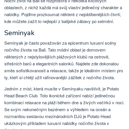
Noční život na Bali se rozprostírá v několika klíčových
oblastech, z nichž každá má svůj vlastní jedinečný charakter a
nabídky. Pojďme prozkoumat některé z nejoblíbenějších čtvrtí,
kde můžete zažít to nejlepší z balijské zábavy po setmění.
Seminyak
Seminyak je často považován za epicentrum luxusní scény
nočního života na Bali. Tato módní oblast je domovem
některých z nejstylovějších plážových klubů na ostrově,
střešních barů a elegantních salonků. Najdete zde dokonalou
směs sofistikovanosti a relaxace, takže je ideálním místem pro
ty, kteří si chtějí užít rafinovanější zážitek z nočního života.
Jedním z míst, která musíte v Seminyaku navštívit, je Potato
Head Beach Club. Toto ikonické zařízení nabízí jedinečnou
kombinaci relaxace na pláži během dne a živých večírků v noci.
Se svým nekonečným bazénem s výhledem na oceán a
rozmanitou sestavou mezinárodních DJů je Potato Head
ukázkovým příkladem luxusní nabídky nočního života v