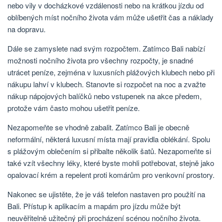
nebo vily v docházkové vzdálenosti nebo na krátkou jízdu od
oblíbených míst nočního života vám může ušetřit čas a náklady
na dopravu.
Dále se zamyslete nad svým rozpočtem. Zatímco Bali nabízí
možnosti nočního života pro všechny rozpočty, je snadné
utrácet peníze, zejména v luxusních plážových klubech nebo při
nákupu lahví v klubech. Stanovte si rozpočet na noc a zvažte
nákup nápojových balíčků nebo vstupenek na akce předem,
protože vám často mohou ušetřit peníze.
Nezapomeňte se vhodně zabalit. Zatímco Bali je obecně
neformální, některá luxusní místa mají pravidla oblékání. Spolu
s plážovým oblečením si přibalte několik šatů. Nezapomeňte si
také vzít všechny léky, které byste mohli potřebovat, stejně jako
opalovací krém a repelent proti komárům pro venkovní prostory.
Nakonec se ujistěte, že je váš telefon nastaven pro použití na
Bali. Přístup k aplikacím a mapám pro jízdu může být
neuvěřitelně užitečný při procházení scénou nočního života.