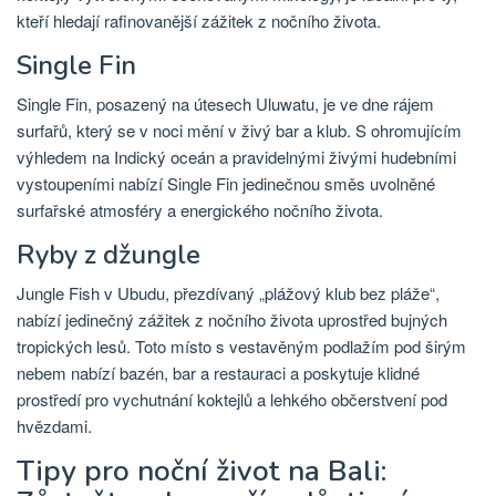
kteří hledají rafinovanější zážitek z nočního života.
Single Fin
Single Fin, posazený na útesech Uluwatu, je ve dne rájem
surfařů, který se v noci mění v živý bar a klub. S ohromujícím
výhledem na Indický oceán a pravidelnými živými hudebními
vystoupeními nabízí Single Fin jedinečnou směs uvolněné
surfařské atmosféry a energického nočního života.
Ryby z džungle
Jungle Fish v Ubudu, přezdívaný „plážový klub bez pláže“,
nabízí jedinečný zážitek z nočního života uprostřed bujných
tropických lesů. Toto místo s vestavěným podlažím pod širým
nebem nabízí bazén, bar a restauraci a poskytuje klidné
prostředí pro vychutnání koktejlů a lehkého občerstvení pod
hvězdami.
Tipy pro noční život na Bali: