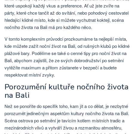
které uspokojí každý vkus a preference. Ať už jste zvíře na
párty, které chce tančit až do svítání, nebo pohodový cestovatel
hledající klidné místo, kde si můžete vychutnat koktejl, scéna
nočního života na Bali má pro každého něco.
V tomto komplexním průvodci prozkoumáme ta nejlepší místa,
kde můžete zažít noční život na Bali, od rušných klubů po klidné
plážové bary. Podělíme se také o cenné tipy pro noční život na
Bali, abychom zajistili, že ze svých dobrodružství po setmění
vytěžíte maximum a přitom zůstanete v bezpečí a budete
respektovat místní zvyky.
Porozumění kultuře nočního života
na Bali
Než se ponoříte do specifik toho, kam jít a co dělat, je nezbytné
porozumět jedinečným aspektům kultury nočního života na Bali.
Scéna ostrova po setmění je tavícím kotlem místních tradic a
mezinárodních vlivů a vytváří živou a rozmanitou atmosféru,