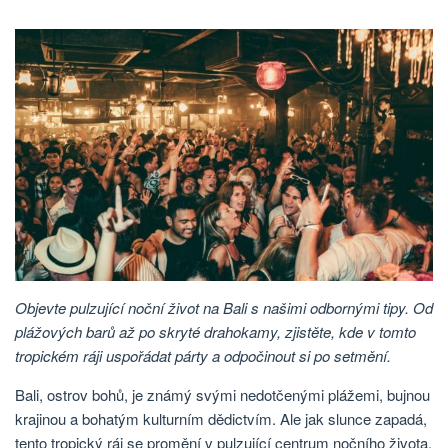
Objevte pulzující noční život na Bali s našimi odbornými tipy. Od
plážových barů až po skryté drahokamy, zjistěte, kde v tomto
tropickém ráji uspořádat párty a odpočinout si po setmění.
Bali, ostrov bohů, je známý svými nedotčenými plážemi, bujnou
krajinou a bohatým kulturním dědictvím. Ale jak slunce zapadá,
tento tropický ráj se promění v pulzující centrum nočního života,