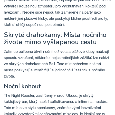
vytvářejí kouzelnou atmosféru pro vychutnávání koktejlů pod
hvězdami. Neděle sice nejsou tak zaměřené na párty jako
některé jiné plážové kluby, ale poskytují klidné prostředí pro ty,
kteří si chtějí odpočinout po setmění.
Skryté drahokamy: Místa nočního
života mimo vyšlapanou cestu
Zatímco oblíbené čtvrti nočního života a plážové kluby nabízejí
spoustu vzrušení, některé z nejpamátnějších zážitků lze nalézt
ve skrytých drahokamech Bali. Tato mimochodem známá
místa poskytují autentičtější a jedinečnější zážitek z nočního
života.
Noční kohout
The Night Rooster, zastrčený v srdci Ubudu, je skrytý
koktejlový bar, který nabízí sofistikovanou a intimní atmosféru.
Toto místo ve stylu speakeasy, známé svými inovativními
koktejly vytvořenými oceňovanými mixology, je ideální pro ty,