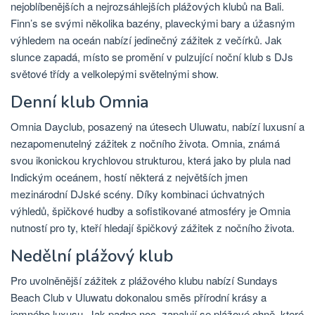
nejoblíbenějších a nejrozsáhlejších plážových klubů na Bali.
Finn’s se svými několika bazény, plaveckými bary a úžasným
výhledem na oceán nabízí jedinečný zážitek z večírků. Jak
slunce zapadá, místo se promění v pulzující noční klub s DJs
světové třídy a velkolepými světelnými show.
Denní klub Omnia
Omnia Dayclub, posazený na útesech Uluwatu, nabízí luxusní a
nezapomenutelný zážitek z nočního života. Omnia, známá
svou ikonickou krychlovou strukturou, která jako by plula nad
Indickým oceánem, hostí některá z největších jmen
mezinárodní DJské scény. Díky kombinaci úchvatných
výhledů, špičkové hudby a sofistikované atmosféry je Omnia
nutností pro ty, kteří hledají špičkový zážitek z nočního života.
Nedělní plážový klub
Pro uvolněnější zážitek z plážového klubu nabízí Sundays
Beach Club v Uluwatu dokonalou směs přírodní krásy a
jemného luxusu. Jak padne noc, zapalují se plážové ohně, které