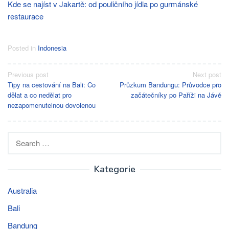
Kde se najíst v Jakartě: od pouličního jídla po gurmánské
restaurace
Posted in
Indonesia
Post
Previous post
Next post
Tipy na cestování na Bali: Co
Průzkum Bandungu: Průvodce pro
navigation
dělat a co nedělat pro
začátečníky po Paříži na Jávě
nezapomenutelnou dovolenou
Search
for:
Kategorie
Australia
Bali
Bandung