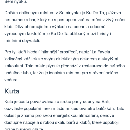
Seminyaku.
Dalším oblíbeným místem v Seminyaku je Ku De Ta, plážová
restaurace a bar, který se s postupem večera mění v živý noční
klub. Díky ohromujícímu výhledu na oceán a odborně
vyrobeným koktejlům je Ku De Ta oblíbený mezi turisty i
místními obyvateli.
Pro ty, kteří hledají intimnější prostředí, nabízí La Favela
jedinečný zážitek se svým eklektickým dekorem a skrytými
zákoutími. Toto místo plynule přechází z restaurace do rušného
nočního klubu, takže je ideálním místem pro strávení celého
večera.
Kuta
Kuta je často považována za srdce party scény na Bali,
obzvláště populární mezi mladšími cestovateli a batůžkáři. Tato
oblast je známá pro svou energetickou atmosféru, cenově
dostupné nápoje a širokou škálu barů a klubů, které uspokojí
různé hudební chutě.