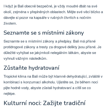
I když je Bali obecně bezpečné, je vždy moudré dbát na své
okolí, zejména v přeplněných oblastech. Mějte své věci blízko a
dávejte si pozor na kapsáře v rušných čtvrtích s nočním
životem.
Seznamte se s místními zákony
Seznamte se s místními zákony a předpisy. Bali má přísné
protidrogové zákony a tresty za drogové delikty jsou přísné. Je
důležité vyhýbat se jakýmkoli nelegálním látkám, abyste se
vyhnuli vážným následkům.
Zůstaňte hydratovaní
Tropické klima na Bali může být klamně dehydratující, zvláště v
kombinaci s konzumací alkoholu. Ujistěte se, že během noci
pijte hodně vody, abyste zůstali hydratovaní a cítili se co
nejlépe.
Kulturní noci: Zažijte tradiční