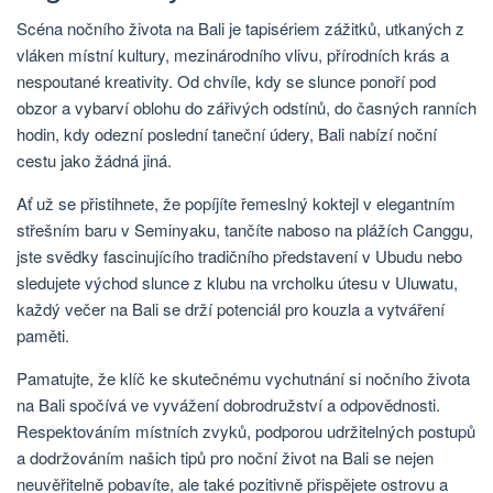
Scéna nočního života na Bali je tapisériem zážitků, utkaných z
vláken místní kultury, mezinárodního vlivu, přírodních krás a
nespoutané kreativity. Od chvíle, kdy se slunce ponoří pod
obzor a vybarví oblohu do zářivých odstínů, do časných ranních
hodin, kdy odezní poslední taneční údery, Bali nabízí noční
cestu jako žádná jiná.
Ať už se přistihnete, že popíjíte řemeslný koktejl v elegantním
střešním baru v Seminyaku, tančíte naboso na plážích Canggu,
jste svědky fascinujícího tradičního představení v Ubudu nebo
sledujete východ slunce z klubu na vrcholku útesu v Uluwatu,
každý večer na Bali se drží potenciál pro kouzla a vytváření
paměti.
Pamatujte, že klíč ke skutečnému vychutnání si nočního života
na Bali spočívá ve vyvážení dobrodružství a odpovědnosti.
Respektováním místních zvyků, podporou udržitelných postupů
a dodržováním našich tipů pro noční život na Bali se nejen
neuvěřitelně pobavíte, ale také pozitivně přispějete ostrovu a