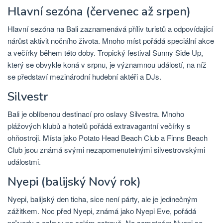
Hlavní sezóna (červenec až srpen)
Hlavní sezóna na Bali zaznamenává příliv turistů a odpovídající
nárůst aktivit nočního života. Mnoho míst pořádá speciální akce
a večírky během této doby. Tropický festival Sunny Side Up,
který se obvykle koná v srpnu, je významnou událostí, na níž
se představí mezinárodní hudební aktéři a DJs.
Silvestr
Bali je oblíbenou destinací pro oslavy Silvestra. Mnoho
plážových klubů a hotelů pořádá extravagantní večírky s
ohňostroji. Místa jako Potato Head Beach Club a Finns Beach
Club jsou známá svými nezapomenutelnými silvestrovskými
událostmi.
Nyepi (balijský Nový rok)
Nyepi, balijský den ticha, sice není párty, ale je jedinečným
zážitkem. Noc před Nyepi, známá jako Nyepi Eve, pořádá
průvody a oslavy po celém ostrově. Na samotném Nyepi se