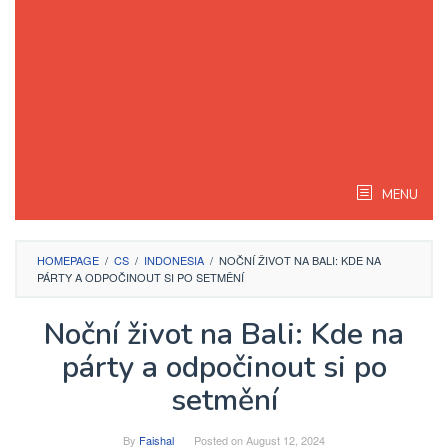
MENU
HOMEPAGE
/
CS
/
INDONESIA
/
NOČNÍ ŽIVOT NA BALI: KDE NA
PÁRTY A ODPOČINOUT SI PO SETMĚNÍ
Noční život na Bali: Kde na
párty a odpočinout si po
setmění
By
Faishal
Posted on
August 12, 2024