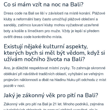
Co si mám vzít na noc na Bali?
Dress code na Bali se liší v závislosti na místě konání. Plážové
kluby a neformální bary často umožňují plážové oblečení a
sandály, zatímco luxusní kluby mohou vyžadovat uzavřené
boty a košile s límečkem pro muže. Vždy je lepší si předem
ověřit dress code konkrétního místa.
Existují nějaké kulturní aspekty,
kterých bych si měl být vědom, když si
užívám nočního života na Bali?
Ano, je důležité respektovat místní zvyky. To zahrnuje skromné ​​
oblékání při návštěvě tradičních oblastí, vyhýbání se veřejným
projevům náklonnosti a dbát na hladinu hluku při odchodu z míst
pozdě v noci.
Jaký je zákonný věk pro pití na Bali?
Zákonný věk pro pití na Bali je 21 let. Mnoho podniků, zejména
v turistických oblastech, to nemusí striktně vymáhat, ale je