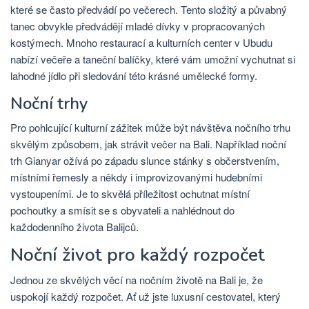
které se často předvádí po večerech. Tento složitý a půvabný
tanec obvykle předvádějí mladé dívky v propracovaných
kostýmech. Mnoho restaurací a kulturních center v Ubudu
nabízí večeře a taneční balíčky, které vám umožní vychutnat si
lahodné jídlo při sledování této krásné umělecké formy.
Noční trhy
Pro pohlcující kulturní zážitek může být návštěva nočního trhu
skvělým způsobem, jak strávit večer na Bali. Například noční
trh Gianyar ožívá po západu slunce stánky s občerstvením,
místními řemesly a někdy i improvizovanými hudebními
vystoupeními. Je to skvělá příležitost ochutnat místní
pochoutky a smísit se s obyvateli a nahlédnout do
každodenního života Balijců.
Noční život pro každý rozpočet
Jednou ze skvělých věcí na nočním životě na Bali je, že
uspokojí každý rozpočet. Ať už jste luxusní cestovatel, který