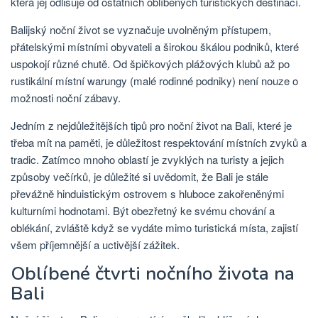
která jej odlišuje od ostatních oblíbených turistických destinací.
Balijský noční život se vyznačuje uvolněným přístupem,
přátelskými místními obyvateli a širokou škálou podniků, které
uspokojí různé chutě. Od špičkových plážových klubů až po
rustikální místní warungy (malé rodinné podniky) není nouze o
možnosti noční zábavy.
Jedním z nejdůležitějších tipů pro noční život na Bali, které je
třeba mít na paměti, je důležitost respektování místních zvyků a
tradic. Zatímco mnoho oblastí je zvyklých na turisty a jejich
způsoby večírků, je důležité si uvědomit, že Bali je stále
převážně hinduistickým ostrovem s hluboce zakořeněnými
kulturními hodnotami. Být obezřetný ke svému chování a
oblékání, zvláště když se vydáte mimo turistická místa, zajistí
všem příjemnější a uctivější zážitek.
Oblíbené čtvrti nočního života na
Bali