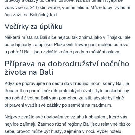
však vše na 24 hodin vypne, včetně letiště. Může to být zvláštní
čas zažít na Bali úplný klid.
Večírky za úplňku
Některá místa na Bali sice nejsou tak známá jako v Thajsku, ale
pořádají párty za úplňku. Pláže Gili Trawangan, malého ostrova
u pobřeží Bali, jsou zvláště známé pro tyto měsíční oslavy.
Příprava na dobrodružství nočního
života na Bali
Když se připravujete na cestu do vzrušující noční scény Bali, je
třeba mít na paměti několik praktických úvah. Tyto poslední tipy
pro noční život na Bali vám pomohou zajistit, abyste byli plně
připraveni využít své zážitky po setmění na maximum.
Nejprve zvažte své ubytování ve vztahu k oblastem, které vás
nejvíce zajímají. Zatímco různé regiony Bali jsou relativně blízko
sebe, provoz může být hustý, zejména v noci. Výběr hotelu