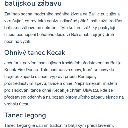
balijskou zábavu
Zatímco scéna moderního nočního života na Bali je pulzující a
vzrušující, ostrov také nabízí jedinečné příležitosti zažít tradiční
balijskou zábavu po setmění. Tyto kulturní zážitky poskytují
hlubší pochopení bohatého dědictví Bali a nabízejí jiný druh
nočního vyžití.
Ohnivý tanec Kecak
Jedním z nejvíce fascinujících tradičních představení na Bali je
Kecak Fire Dance. Tato podmanivá show, která se obvykle
hraje při západu slunce, vypráví příběh Rámajány
prostřednictvím zpěvu, tance a ohně. Nejznámějším místem
pro sledování tance ohně Kecak je chrám Uluwatu, kde se
představení odehrává na pozadí ohromujícího západu slunce na
vrcholu útesu.
Tanec legong
Tanec Legong je dalším tradičním balijským představením,