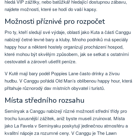
hledá VIP zážitky, nebo batůžkář hledající dostupnou zábavu,
najdete možnosti, které se hodí do vaší kapsy.
Možnosti příznivé pro rozpočet
Pro ty, kteří sledují své výdaje, oblasti jako Kuta a části Canggu
nabízejí četné levné bary a kluby. Mnoho podniků má speciály
happy hour a některé hostely organizují procházení hospod,
které mohou být skvělým způsobem, jak se setkat s ostatními
cestovateli a zároveň ušetřit peníze.
V Kutě mají bary podél Poppies Lane často drinky a živou
hudbu. V Canggu pořádá Old Man’s oblíbenou happy hour, která
přitahuje různorodý dav místních obyvatel i turistů.
Místa středního rozsahu
Seminyak a Canggu nabízejí různé možnosti střední třídy pro
trochu luxusnější zážitek, aniž byste museli zruinovat. Místa
jako La Favela v Seminyaku poskytují jedinečnou atmosféru a
kvalitní nápoje za rozumné ceny. V Canggu je The Lawn