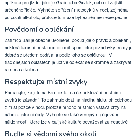
aplikace pro jízdu, jako je Grab nebo GoJek, nebo si zajistit
určeného řidiče. Vyhněte se řízení motocyklů v noci, zejména
po požití alkoholu, protože to může být extrémně nebezpečné.
Povědomí o oblékání
Zatímco Bali je obecně uvolněné, pokud jde o pravidla oblékání,
některá luxusní místa mohou mít specifické požadavky. Vždy je
dobré se předem podívat a podle toho se obléknout. V
tradičnějších oblastech je uctivé oblékat se skromně a zakrývat
ramena a kolena.
Respektujte místní zvyky
Pamatujte, že jste na Bali hostem a respektování místních
zvyků je zásadní. To zahrnuje dbát na hladinu hluku při odchodu
z míst pozdě v noci, protože mnoho místních vstává brzy na
náboženské obřady. Vyhněte se také veřejným projevům
náklonnosti, které lze v balijské kultuře považovat za neuctivé.
Buďte si vědomi svého okolí