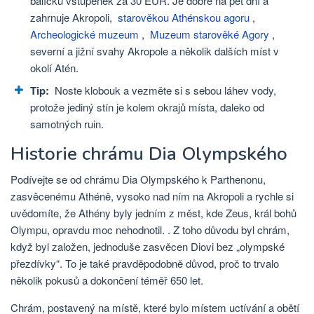
balíčku vstupenek za 30 EUR. Je dobré na pět dní a
zahrnuje Akropoli,
starověkou Athénskou agoru
,
Archeologické muzeum
,
Muzeum starověké Agory
,
severní a jižní svahy Akropole a několik dalších míst v
okolí Atén.
Tip:
Noste klobouk a vezměte si s sebou láhev vody,
protože jediný stín je kolem okrajů místa, daleko od
samotných ruin.
Historie chrámu Dia Olympského
Podívejte se od chrámu Dia Olympského k Parthenonu,
zasvěcenému Athéně, vysoko nad ním na Akropoli a rychle si
uvědomíte, že Athény byly jedním z měst, kde Zeus, král bohů
Olympu, opravdu moc nehodnotil. . Z toho důvodu byl chrám,
když byl založen, jednoduše zasvěcen Diovi bez „olympské
přezdívky“. To je také pravděpodobně důvod, proč to trvalo
několik pokusů a dokončení téměř 650 let.
Chrám, postavený na místě, které bylo místem uctívání a obětí