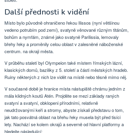
Další přednosti k vidění
Místo bylo původně ohraničeno řekou Ilissos (nyní většinou
vedeno potrubím pod zemí), svatyně věnované různým titánům,
bohům a nymfám, známé jako svatyně Parilissia, lemovaly
břehy řeky a proměnily celou oblast v zalesněné náboženské
centrum. na okraji města.
V průběhu staletí byl Olympeion také místem římských lázní,
klasických domů, baziliky z 5. století a části městských hradeb.
Ruiny některých z nich lze vidět na místě nebo těsně mimo něj.
V současné době je hranice místa nástupiště chrámu jedním z
mála klidných koutů Atén. Projděte se mezi základy raných
svatyní a svatyní, obklopeni přírodními, relativně
neudržovanými keři a stromy, abyste získali představu o tom,
jak tato posvátná oblast na břehu řeky musela být před tisíci
lety. Nachází se kolem okrajů a severně od hlavní platformy a
hledejte následující: