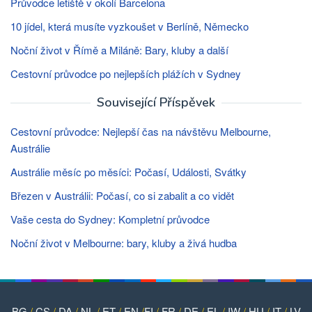
Průvodce letiště v okolí Barcelona
10 jídel, která musíte vyzkoušet v Berlíně, Německo
Noční život v Římě a Miláně: Bary, kluby a další
Cestovní průvodce po nejlepších plážích v Sydney
Související Příspěvek
Cestovní průvodce: Nejlepší čas na návštěvu Melbourne,
Austrálie
Austrálie měsíc po měsíci: Počasí, Události, Svátky
Březen v Austrálii: Počasí, co si zabalit a co vidět
Vaše cesta do Sydney: Kompletní průvodce
Noční život v Melbourne: bary, kluby a živá hudba
BG
/
CS
/
DA
/
NL
/
ET
/
EN
/
FI
/
FR
/
DE
/
EL
/
IW
/
HU
/
IT
/
LV