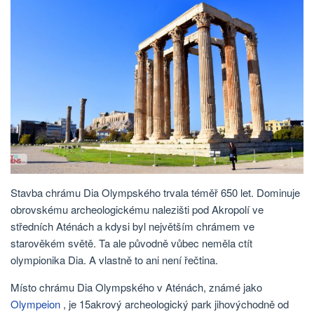
Stavba chrámu Dia Olympského trvala téměř 650 let. Dominuje
obrovskému archeologickému nalezišti pod Akropolí ve
středních Aténách a kdysi byl největším chrámem ve
starověkém světě. Ta ale původně vůbec neměla ctít
olympionika Dia. A vlastně to ani není řečtina.
Místo chrámu Dia Olympského v Aténách, známé jako
Olympeion
, je 15akrový archeologický park jihovýchodně od