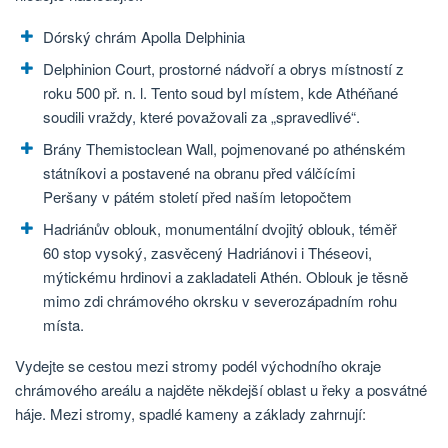
Dórský chrám Apolla Delphinia
Delphinion Court, prostorné nádvoří a obrys místností z
roku 500 př. n. l. Tento soud byl místem, kde Athéňané
soudili vraždy, které považovali za „spravedlivé“.
Brány Themistoclean Wall, pojmenované po athénském
státníkovi a postavené na obranu před válčícími
Peršany v pátém století před naším letopočtem
Hadriánův oblouk, monumentální dvojitý oblouk, téměř
60 stop vysoký, zasvěcený Hadriánovi i Théseovi,
mýtickému hrdinovi a zakladateli Athén. Oblouk je těsně
mimo zdi chrámového okrsku v severozápadním rohu
místa.
Vydejte se cestou mezi stromy podél východního okraje
chrámového areálu a najděte někdejší oblast u řeky a posvátné
háje. Mezi stromy, spadlé kameny a základy zahrnují: