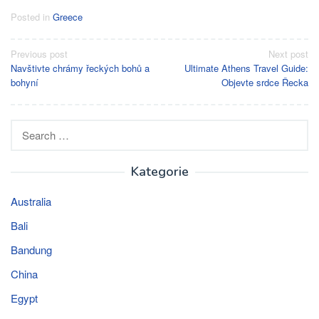
Posted in
Greece
Post
Previous post
Next post
Navštivte chrámy řeckých bohů a
Ultimate Athens Travel Guide:
navigation
bohyní
Objevte srdce Řecka
Search
for:
Kategorie
Australia
Bali
Bandung
China
Egypt