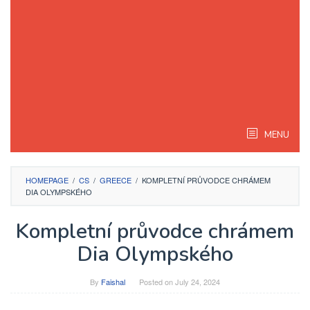
MENU
HOMEPAGE
/
CS
/
GREECE
/
KOMPLETNÍ PRŮVODCE CHRÁMEM
DIA OLYMPSKÉHO
Kompletní průvodce chrámem
Dia Olympského
By
Faishal
Posted on
July 24, 2024