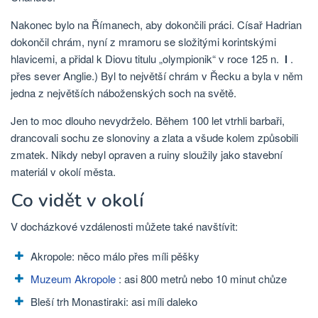
Nakonec bylo na Římanech, aby dokončili práci. Císař Hadrian
dokončil chrám, nyní z mramoru se složitými korintskými
hlavicemi, a přidal k Diovu titulu „olympionik“ v roce 125 n.
l
.
přes sever Anglie.) Byl to největší chrám v Řecku a byla v něm
jedna z největších náboženských soch na světě.
Jen to moc dlouho nevydrželo. Během 100 let vtrhli barbaři,
drancovali sochu ze slonoviny a zlata a všude kolem způsobili
zmatek. Nikdy nebyl opraven a ruiny sloužily jako stavební
materiál v okolí města.
Co vidět v okolí
V docházkové vzdálenosti můžete také navštívit:
Akropole: něco málo přes míli pěšky
Muzeum Akropole
: asi 800 metrů nebo 10 minut chůze
Bleší trh Monastiraki: asi míli daleko