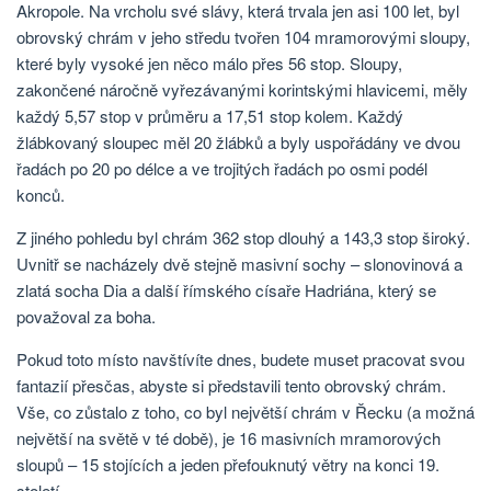
Akropole. Na vrcholu své slávy, která trvala jen asi 100 let, byl
obrovský chrám v jeho středu tvořen 104 mramorovými sloupy,
které byly vysoké jen něco málo přes 56 stop. Sloupy,
zakončené náročně vyřezávanými korintskými hlavicemi, měly
každý 5,57 stop v průměru a 17,51 stop kolem. Každý
žlábkovaný sloupec měl 20 žlábků a byly uspořádány ve dvou
řadách po 20 po délce a ve trojitých řadách po osmi podél
konců.
Z jiného pohledu byl chrám 362 stop dlouhý a 143,3 stop široký.
Uvnitř se nacházely dvě stejně masivní sochy – slonovinová a
zlatá socha Dia a další římského císaře Hadriána, který se
považoval za boha.
Pokud toto místo navštívíte dnes, budete muset pracovat svou
fantazií přesčas, abyste si představili tento obrovský chrám.
Vše, co zůstalo z toho, co byl největší chrám v Řecku (a možná
největší na světě v té době), je 16 masivních mramorových
sloupů – 15 stojících a jeden přefouknutý větry na konci 19.
století.