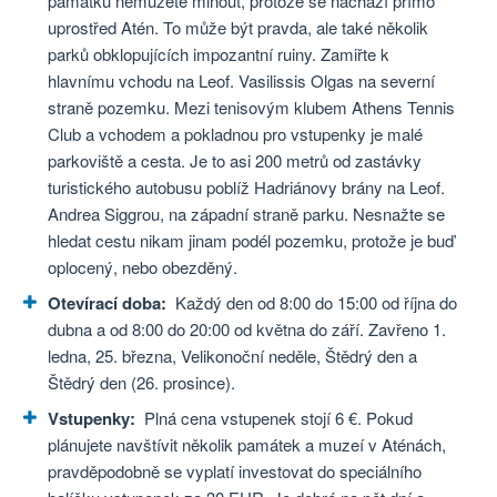
památku nemůžete minout, protože se nachází přímo
uprostřed Atén. To může být pravda, ale také několik
parků obklopujících impozantní ruiny. Zamiřte k
hlavnímu vchodu na Leof. Vasilissis Olgas na severní
straně pozemku. Mezi tenisovým klubem Athens Tennis
Club a vchodem a pokladnou pro vstupenky je malé
parkoviště a cesta. Je to asi 200 metrů od zastávky
turistického autobusu poblíž Hadriánovy brány na Leof.
Andrea Siggrou, na západní straně parku. Nesnažte se
hledat cestu nikam jinam podél pozemku, protože je buď
oplocený, nebo obezděný.
Otevírací doba:
Každý den od 8:00 do 15:00 od října do
dubna a od 8:00 do 20:00 od května do září. Zavřeno 1.
ledna, 25. března, Velikonoční neděle, Štědrý den a
Štědrý den (26. prosince).
Vstupenky:
Plná cena vstupenek stojí 6 €. Pokud
plánujete navštívit několik památek a muzeí v Aténách,
pravděpodobně se vyplatí investovat do speciálního