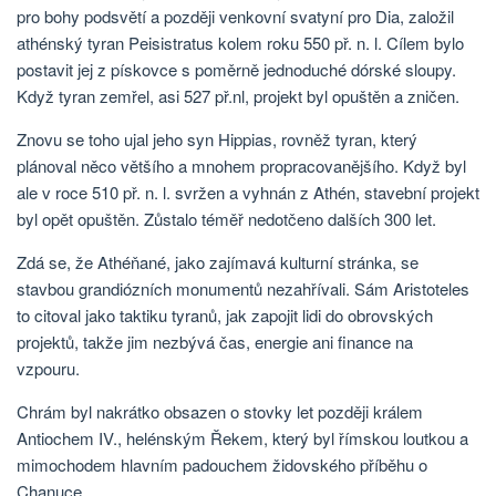
pro bohy podsvětí a později venkovní svatyní pro Dia, založil
athénský tyran Peisistratus kolem roku 550 př. n. l. Cílem bylo
postavit jej z pískovce s poměrně jednoduché dórské sloupy.
Když tyran zemřel, asi 527 př.nl, projekt byl opuštěn a zničen.
Znovu se toho ujal jeho syn Hippias, rovněž tyran, který
plánoval něco většího a mnohem propracovanějšího. Když byl
ale v roce 510 př. n. l. svržen a vyhnán z Athén, stavební projekt
byl opět opuštěn. Zůstalo téměř nedotčeno dalších 300 let.
Zdá se, že Athéňané, jako zajímavá kulturní stránka, se
stavbou grandiózních monumentů nezahřívali. Sám Aristoteles
to citoval jako taktiku tyranů, jak zapojit lidi do obrovských
projektů, takže jim nezbývá čas, energie ani finance na
vzpouru.
Chrám byl nakrátko obsazen o stovky let později králem
Antiochem IV., helénským Řekem, který byl římskou loutkou a
mimochodem hlavním padouchem židovského příběhu o
Chanuce.