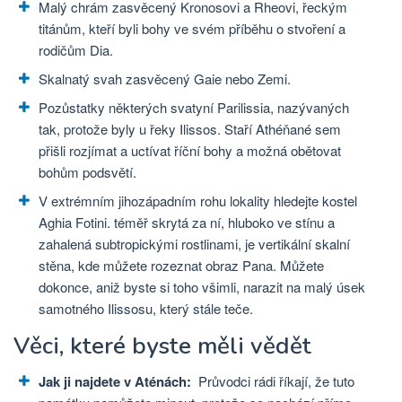
Malý chrám zasvěcený Kronosovi a Rheovi, řeckým
titánům, kteří byli bohy ve svém příběhu o stvoření a
rodičům Dia.
Skalnatý svah zasvěcený Gaie nebo Zemi.
Pozůstatky některých svatyní Parilissia, nazývaných
tak, protože byly u řeky Ilissos. Staří Athéňané sem
přišli rozjímat a uctívat říční bohy a možná obětovat
bohům podsvětí.
V extrémním jihozápadním rohu lokality hledejte kostel
Aghia Fotini. téměř skrytá za ní, hluboko ve stínu a
zahalená subtropickými rostlinami, je vertikální skalní
stěna, kde můžete rozeznat obraz Pana. Můžete
dokonce, aniž byste si toho všimli, narazit na malý úsek
samotného Ilissosu, který stále teče.
Věci, které byste měli vědět
Jak ji najdete v Aténách:
Průvodci rádi říkají, že tuto