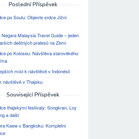
Poslední Příspěvek
ce po Soulu: Objevte srdce Jižní
Negara Malaysia Travel Guide – jeden
tarších deštných pralesů na Zemi
ce po Koloseu: Návštěva starověkého
Říma
lepších míst k návštěvě v Indonésii
k návštěvě v Thajsku
Související Příspěvek
ce thajskými festivaly: Songkran, Loy
ng a další
hra Kaew v Bangkoku: Kompletní
dce