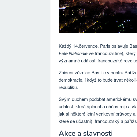
Každý 14.července, Paris oslavuje Bas
Fête Nationale
ve francouzštině), který
významné události francouzské revolu
Zničení věznice Bastille v centru Paří
demokracie, i když to bude trvat několi
republiku.
Svým duchem podobat americkému svát
událost, která šplouchá ohňostroje a v
jak si některé letní venkovní průvody a
které se účastní), francouzský a pařížsk
Akce a slavnosti