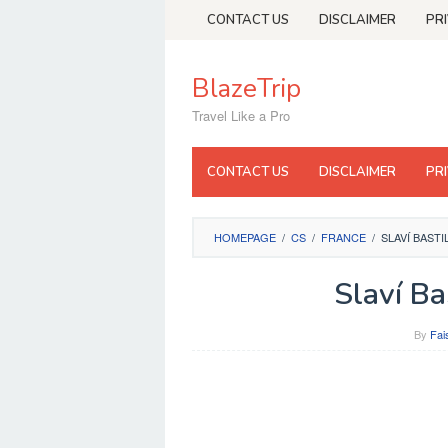
Skip
CONTACT US
DISCLAIMER
PR
to
content
BlazeTrip
Travel Like a Pro
CONTACT US
DISCLAIMER
PR
HOMEPAGE
/
CS
/
FRANCE
/
SLAVÍ BASTI
Slaví Ba
By
Fai