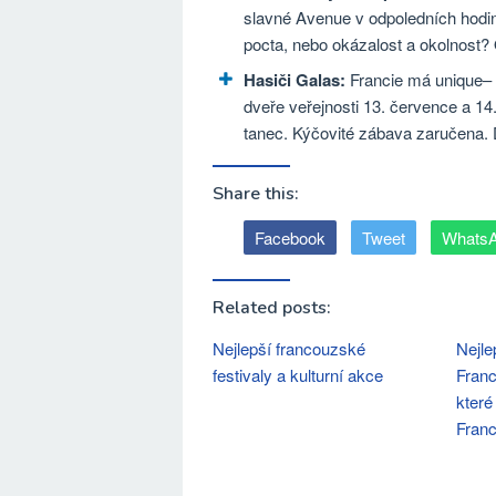
slavné Avenue v odpoledních hodiná
pocta, nebo okázalost a okolnost?
Hasiči Galas:
Francie má unique– a
dveře veřejnosti 13. července a 14. 
tanec. Kýčovité zábava zaručena. 
Share this:
Facebook
Tweet
Whats
Related posts:
Nejlepší francouzské
Nejle
festivaly a kulturní akce
Franc
které
Franc