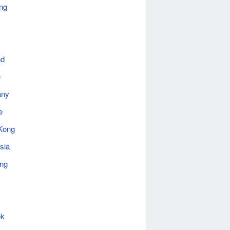
ng
nd
e
any
e
Kong
sia
ing
ok