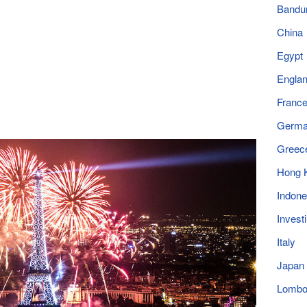
Bandu
China
Egypt
Engla
Franc
Germ
Greec
Hong 
Indone
Invest
Italy
Japan
Lomb