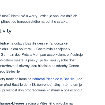
žitosti? Nemluvě o worry– existuje spousta dalších
 přinést do francouzského národního svátku.
ivity
abídce
na oslavy Bastille den ve francouzském
oblohu kolem soumraku. Často byla zahájena v
aint Germain des Prés a Montparnasse kolem, ohňostroje
 po celém městě, a poskytuje tak jsou vysoké dost
 navrhované skvrny jsou hledisko ze střechy Centre
o Belleville.
arty
tradičně koná na
náměstí Place de la Bastille
(kde
čer před Bastille den (13. července). Jiným tématem je
jí příležitost don propracované kostýmy a poslechnout
 Champs-Elysées
začíná u Vítězného oblouku na