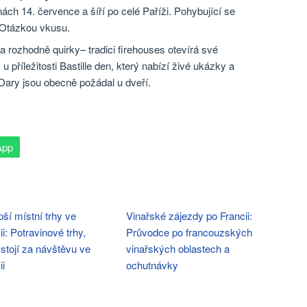
ch 14. července a šíří po celé Paříži. Pohybující se
 Otázkou vkusu.
 rozhodně quirky– tradici firehouses otevírá své
u příležitosti Bastille den, který nabízí živé ukázky a
Dary jsou obecně požádal u dveří.
App
pší místní trhy ve
Vinařské zájezdy po Francii:
ii: Potravinové trhy,
Průvodce po francouzských
 stojí za návštěvu ve
vinařských oblastech a
ii
ochutnávky