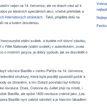
Vnitro
uteční nejen na 14. července, ale ve dnech vést až k
nejlep
dce po letošních speciálních akcí, včetně přehlídek a
ích internetových stránkách
. Také, přejděte dolů na
Nejlep
valů na a kolem dovolenou.
Festiv
 francouzské státní svátek, a budete mít slovní zásobu,
st v
Fête Nationale
(státní svátek) v autentickém, zcela
co o místním jazyce, je dobrý způsob, jak se dozvědět o
bytí věznice Bastille v centru Paříže na 14. července,
ředověké struktury, která byla později zpustošil požár a
hody se zbraněmi, a tím Dobytí povstalci byl kritický
revoluce. Dnes, Colonne du Juillet stojí na místě, i
 útok Bastille, ale spíše 1830 revoluce známé jako „Les
pera Bastille nyní zabírá náměstí a je hlavním lákadlem