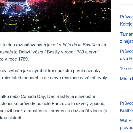
Průvod
Koreje
Taman 
z nejs
tille den (označovaných jako
La Fête de la Bastille
a
La
Průvod
 označuje Dobytí vězení Bastily v roce 1789 a první
divu 
ce v roce 1789.
10 nej
že byl vybrán jako symbol francouzské první náznaky
k reinstated monarchie a krvavé revoluce navázat trvalý
Místa 
ku nebo Canada Day, Den Bastily je slavnostní
Průvod
lastenecké průvody po celé Paříži. Je to skvělý způsob,
Kratho
 položil-back atmosféru a zároveň se dozvědět více o (a
ou historii.
Wat P
průvo