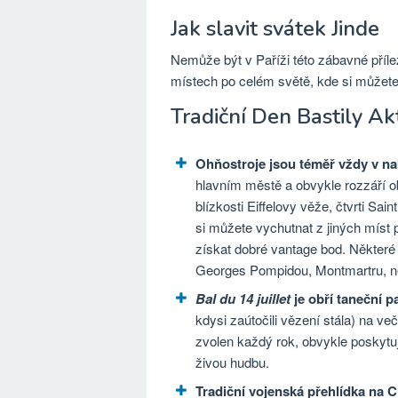
Jak slavit svátek Jinde
Nemůže být v Paříži této zábavné příle
místech po celém světě, kde si můžete
Tradiční Den Bastily Akt
Ohňostroje jsou téměř vždy v n
hlavním městě a obvykle rozzáří 
blízkosti Eiffelovy věže, čtvrti S
si můžete vychutnat z jiných míst
získat dobré vantage bod. Některé
Georges Pompidou, Montmartru, neb
Bal du 14 juillet
je obří taneční p
kdysi zaútočili vězení stála) na ve
zvolen každý rok, obvykle poskytu
živou hudbu.
Tradiční vojenská přehlídka na