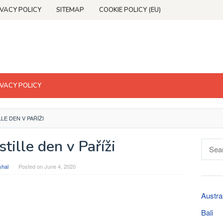
IVACY POLICY
SITEMAP
COOKIE POLICY (EU)
IVACY POLICY
LLE DEN V PAŘÍŽI
stille den v Paříži
Searc
for:
shal
Posted on
June 4, 2020
Austra
Bali