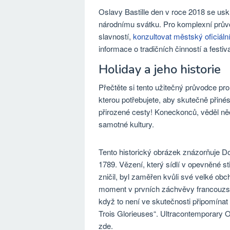
Oslavy Bastille den v roce 2018 se usk
národnímu svátku. Pro komplexní průvo
slavností,
konzultovat městský oficiáln
informace o tradičních činností a festi
Holiday a jeho historie
Přečtěte si tento užitečný průvodce pro
kterou potřebujete, aby skutečně přiné
přirozené cesty! Koneckonců, věděl ně
samotné kultury.
Tento historický obrázek znázorňuje Do
1789. Vězení, který sídlí v opevněné st
zničil, byl zaměřen kvůli své velké obc
moment v prvních záchvěvy francouzské 
když to není ve skutečnosti připomínat
Trois Glorieuses“. Ultracontemporary O
zde.