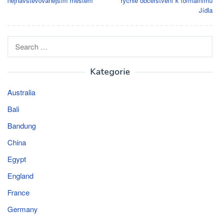
nejnavštěvovanějším městem
rychlé občerstvení k formálnímu
Jídla
Search
for:
Kategorie
Australia
Bali
Bandung
China
Egypt
England
France
Germany