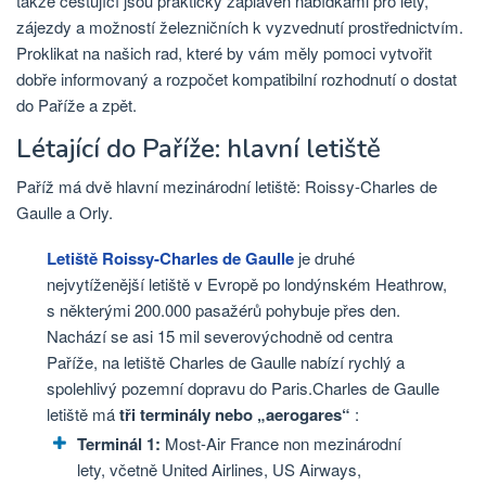
takže cestující jsou prakticky zaplaven nabídkami pro lety,
zájezdy a možností železničních k vyzvednutí prostřednictvím.
Proklikat na našich rad, které by vám měly pomoci vytvořit
dobře informovaný a rozpočet kompatibilní rozhodnutí o dostat
do Paříže a zpět.
Létající do Paříže: hlavní letiště
Paříž má dvě hlavní mezinárodní letiště: Roissy-Charles de
Gaulle a Orly.
Letiště Roissy-Charles de Gaulle
je druhé
nejvytíženější letiště v Evropě po londýnském Heathrow,
s některými 200.000 pasažérů pohybuje přes den.
Nachází se asi 15 mil severovýchodně od centra
Paříže, na letiště Charles de Gaulle nabízí rychlý a
spolehlivý pozemní dopravu do Paris.Charles de Gaulle
letiště má
tři terminály nebo „aerogares“
:
Terminál 1:
Most-Air France non mezinárodní
lety, včetně United Airlines, US Airways,