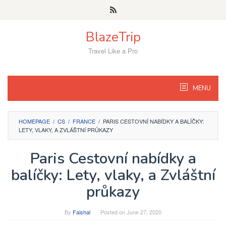
Skip
to
content
BlazeTrip
Travel Like a Pro
MENU
HOMEPAGE
/
CS
/
FRANCE
/
PARIS CESTOVNÍ NABÍDKY A BALÍČKY:
LETY, VLAKY, A ZVLÁŠTNÍ PRŮKAZY
Paris Cestovní nabídky a
balíčky: Lety, vlaky, a Zvláštní
průkazy
By
Faishal
Posted on
June 27, 2020