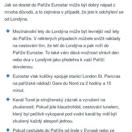
Jak se dostat do Paříže Eurostar může být dobrý nápad z
mnoha důvodů, a to zejména v případě, že jste k odchýlení se
od Londýna.
Mezinárodní lety do Londýna může být levnější než lety
do Paříže. V některých případech můžete snížit náklady
na cestování tím, že letí do Londýna a pak míří do
Paříže Eurostar. To také vám dává možnost strávit den
nebo dva v Londýně jako předehra k vaší Paříži
dovolenou.
Eurostar vlak kuličky spojuje stanici London St. Pancras
na pařížské nádraží Gare du Nord za 2 hodiny a 15
minut.
Kanál Tunel je strojírenský zázrak a vzrušení na
zkušenosti. Pokud jste klaustrofobii, cestování tunelem,
který byl pečlivě vykopané pod vodní kanál by měl být
zkušený každý alespoň jednou.
Pokud cestujete do Paříže od jinde v Evropě nebo ve