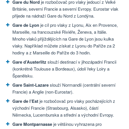
Gare du Nord
je rozbočovač pro vlaky jedoucí z Velké
Británie, severní Francie a severní Evropy. Eurostar vlak
přijede na nádraží Gare du Nord z Londýna.
Gare de Lyon
je cíl pro vlaky z Lyonu, Aix en Provence,
Marseille, na francouzské Riviéře, Ženeva, a Itálie.
Mnoho vlaků přijíždějících na Gare de Lyon jsou kulka
vlaky. Například můžete získat z Lyonu do Paříže za 2
hodiny a z Marseille do Paříže do 3 hodin.
Gare d’Austerlitz
slouží destinací v jihozápadní Francii
(konkrétně Toulouse a Bordeaux), údolí řeky Loiry a
Španělsku.
Gare Saint-Lazare
slouží Normandii (centrální severní
Francie) a Anglie (non-Eurostar).
Gare de l’Est
je rozbočovač pro vlaky pocházejících z
východní Francie (Strasbourg, Alsasko), částí
Německa, Lucemburska a střední a východní Evropy.
Gare Montparnasse
je většinou vyhrazena pro