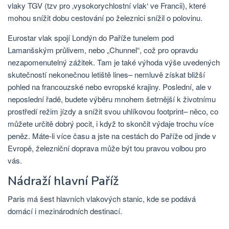
vlaky TGV (tzv pro ‚vysokorychlostní vlak‘ ve Francii), které
mohou snížit dobu cestování po železnici snížil o polovinu.
Eurostar vlak spojí Londýn do Paříže tunelem pod
Lamanšským průlivem, nebo „Chunnel“, což pro opravdu
nezapomenutelný zážitek. Tam je také výhoda výše uvedených
skutečností nekonečnou letiště lines– nemluvě získat bližší
pohled na francouzské nebo evropské krajiny. Poslední, ale v
neposlední řadě, budete výběru mnohem šetrnější k životnímu
prostředí režim jízdy a snížit svou uhlíkovou footprint– něco, co
můžete určitě dobrý pocit, i když to skončit výdaje trochu více
peněz. Máte-li více času a jste na cestách do Paříže od jinde v
Evropě, železniční doprava může být tou pravou volbou pro
vás.
Nádraží hlavní Paříž
Paris má šest hlavních vlakových stanic, kde se podává
domácí i mezinárodních destinací.