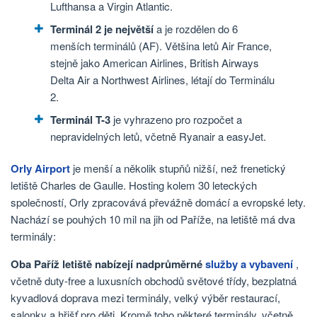
Lufthansa a Virgin Atlantic.
Terminál 2 je největší
a je rozdělen do 6
menších terminálů (AF). Většina letů Air France,
stejně jako American Airlines, British Airways
Delta Air a Northwest Airlines, létají do Terminálu
2.
Terminál T-3
je vyhrazeno pro rozpočet a
nepravidelných letů, včetně Ryanair a easyJet.
Orly Airport
je menší a několik stupňů nižší, než frenetický
letiště Charles de Gaulle. Hosting kolem 30 leteckých
společností, Orly zpracovává převážně domácí a evropské lety.
Nachází se pouhých 10 mil na jih od Paříže, na letiště má dva
terminály:
Oba Paříž letiště nabízejí nadprůměrné
služby a vybavení
,
včetně duty-free a luxusních obchodů světové třídy, bezplatná
kyvadlová doprava mezi terminály, velký výběr restaurací,
salonky a hřišť pro děti. Kromě toho některé terminály, včetně