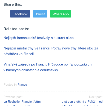
Share this:
Facebook
Tweet
WhatsApp
Related posts:
Nejlepší francouzské festivaly a kulturní akce
Nejlepší místní trhy ve Francii: Potravinové trhy, které stojí za
návštěvu ve Francii
Vinařské zájezdy po Francii: Průvodce po francouzských
vinařských oblastech a ochutnávky
Posted in
France
Post
Previous post
Next post
La Rochelle: Francie třetím
Jíst ven s dětmi v Paříži – od
navigation