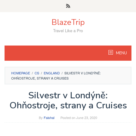
Skip
to
content
BlazeTrip
Travel Like a Pro
MENU
HOMEPAGE
/
CS
/
ENGLAND
/
SILVESTR V LONDÝNĚ:
OHŇOSTROJE, STRANY A CRUISES
Silvestr v Londýně:
Ohňostroje, strany a Cruises
By
Faishal
Posted on
June 23, 2020