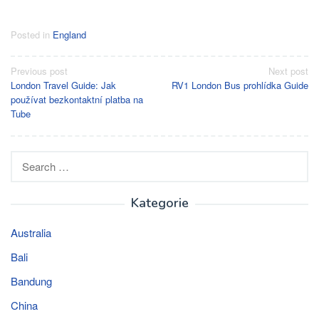
Posted in
England
Post
Previous post
Next post
London Travel Guide: Jak
RV1 London Bus prohlídka Guide
navigation
používat bezkontaktní platba na
Tube
Search
for:
Kategorie
Australia
Bali
Bandung
China