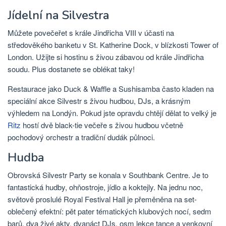
Jídelní na Silvestra
Můžete povečeřet s krále Jindřicha VIII v účasti na
středověkého banketu v St. Katherine Dock, v blízkosti Tower of
London. Užijte si hostinu s živou zábavou od krále Jindřicha
soudu. Plus dostanete se oblékat taky!
Restaurace jako Duck & Waffle a Sushisamba často kladen na
speciální akce Silvestr s živou hudbou, DJs, a krásným
výhledem na Londýn. Pokud jste opravdu chtějí dělat to velký je
Ritz
hostí dvě black-tie večeře s živou hudbou včetně
pochodový orchestr a tradiční dudák půlnoci.
Hudba
Obrovská Silvestr Party se konala v Southbank Centre. Je to
fantastická hudby, ohňostroje, jídlo a koktejly. Na jednu noc,
světově proslulé Royal Festival Hall je přeměněna na set-
oblečený efektní: pět pater tématických klubových nocí, sedm
barů, dva živé akty, dvanáct DJs, osm lekce tance a venkovní