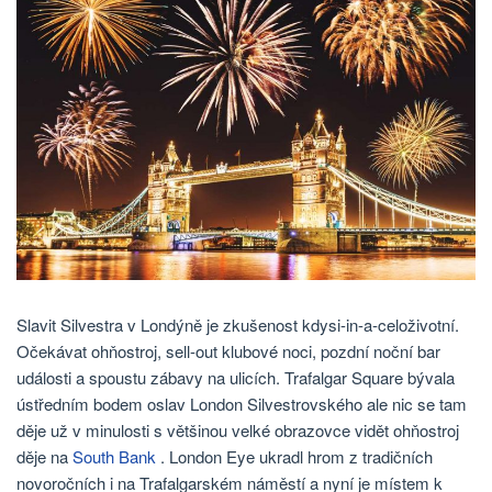
Slavit Silvestra v Londýně je zkušenost kdysi-in-a-celoživotní.
Očekávat ohňostroj, sell-out klubové noci, pozdní noční bar
události a spoustu zábavy na ulicích. Trafalgar Square bývala
ústředním bodem oslav London Silvestrovského ale nic se tam
děje už v minulosti s většinou velké obrazovce vidět ohňostroj
děje na
South Bank
. London Eye ukradl hrom z tradičních
novoročních i na Trafalgarském náměstí a nyní je místem k