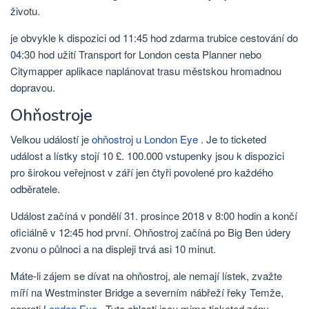
životu.
je obvykle k dispozici od 11:45 hod zdarma trubice cestování do
04:30 hod užití Transport for London cesta Planner nebo
Citymapper aplikace naplánovat trasu městskou hromadnou
dopravou.
Ohňostroje
Velkou událostí je
ohňostroj u London Eye
. Je to ticketed
událost a lístky stojí 10 £. 100.000 vstupenky jsou k dispozici
pro širokou veřejnost v září jen čtyři povolené pro každého
odběratele.
Událost začíná v pondělí 31. prosince 2018 v 8:00 hodin a končí
oficiálně v 12:45 hod první. Ohňostroj začíná po Big Ben údery
zvonu o půlnoci a na displeji trvá asi 10 minut.
Máte-li zájem se dívat na ohňostroj, ale nemají lístek, zvažte
míří na Westminster Bridge a severním nábřeží řeky Temže,
naproti
London Eye
. Tyto oblasti jsou mimo ticketed zóny.