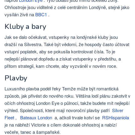
Ohňostroje jsou viditelné z celé centrálním Londýně, stejně jako
vysílán živě na
BBC1
.
Kluby a bary
Jak se dalo očekávat, vstupenky na londýnské kluby jsou
dražší na Silvestra. Také být vědomi, že hospody často účtovat
vstupní poplatek, aby se pokusila kontrolovat čísla. To je
nejlepší plánovat dopředu a získat vstupenky v předstihu, a
přitom strategii, kam chcete, aby vyzváněl v novém roce.
Plavby
Luxusního plavba podél řeky Temže může být romantická
způsob, jak přivést do nového roku. Většina lodí plánu zakotvit v
očích ohňostroj London Eye o půlnoci, takže budete mít nejlepší
výhled. Společnosti, které mají novoroční plavby patří
Silver
Fleet
,
Bateaux London
a, ačkoli trvale kotví se
RSHispaniola
je na nábřeží Victorie s cílem dokonalé ohňostroj a nabízí
večeře, tanec a šampaňské.