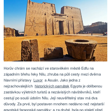
Horův chrám se nachází ve starověkém městě Edfu na
západním břehu řeky Nilu, zhruba na půli cesty mezi dvěma
hlavními přístavy
Luxor
a Asuán. Jako jedna z
nejzachovalejších
historických památek
Egypta je oblíbenou
zastávkou výletních turistů a nezávislých návštěvníků, kteří
cestují po souši údolím Nilu. Její neuvěřitelný stav má dva
důvody. Za prvé, byl postaven mnohem nedávno než nejstarší
egyptské faraonské památky; a za druhé, byla po staletí před