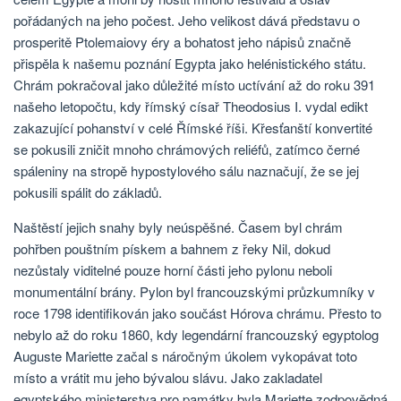
pořádaných na jeho počest. Jeho velikost dává představu o
prosperitě Ptolemaiovy éry a bohatost jeho nápisů značně
přispěla k našemu poznání Egypta jako helénistického státu.
Chrám pokračoval jako důležité místo uctívání až do roku 391
našeho letopočtu, kdy římský císař Theodosius I. vydal edikt
zakazující pohanství v celé Římské říši. Křesťanští konvertité
se pokusili zničit mnoho chrámových reliéfů, zatímco černé
spáleniny na stropě hypostylového sálu naznačují, že se jej
pokusili spálit do základů.
Naštěstí jejich snahy byly neúspěšné. Časem byl chrám
pohřben pouštním pískem a bahnem z řeky Nil, dokud
nezůstaly viditelné pouze horní části jeho pylonu neboli
monumentální brány. Pylon byl francouzskými průzkumníky v
roce 1798 identifikován jako součást Hórova chrámu. Přesto to
nebylo až do roku 1860, kdy legendární francouzský egyptolog
Auguste Mariette začal s náročným úkolem vykopávat toto
místo a vrátit mu jeho bývalou slávu. Jako zakladatel
egyptského ministerstva pro památky byla Mariette zodpovědná