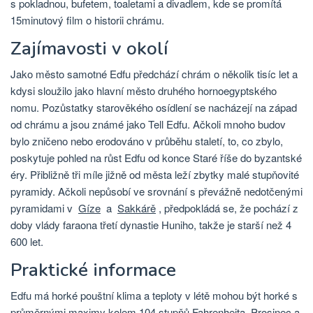
s pokladnou, bufetem, toaletami a divadlem, kde se promítá
15minutový film o historii chrámu.
Zajímavosti v okolí
Jako město samotné Edfu předchází chrám o několik tisíc let a
kdysi sloužilo jako hlavní město druhého hornoegyptského
nomu. Pozůstatky starověkého osídlení se nacházejí na západ
od chrámu a jsou známé jako Tell Edfu. Ačkoli mnoho budov
bylo zničeno nebo erodováno v průběhu staletí, to, co zbylo,
poskytuje pohled na růst Edfu od konce Staré říše do byzantské
éry. Přibližně tři míle jižně od města leží zbytky malé stupňovité
pyramidy. Ačkoli nepůsobí ve srovnání s převážně nedotčenými
pyramidami v
Gíze
a
Sakkárě
, předpokládá se, že pochází z
doby vlády faraona třetí dynastie Huniho, takže je starší než 4
600 let.
Praktické informace
Edfu má horké pouštní klima a teploty v létě mohou být horké s
průměrnými maximy kolem 104 stupňů Fahrenheita. Prosinec a