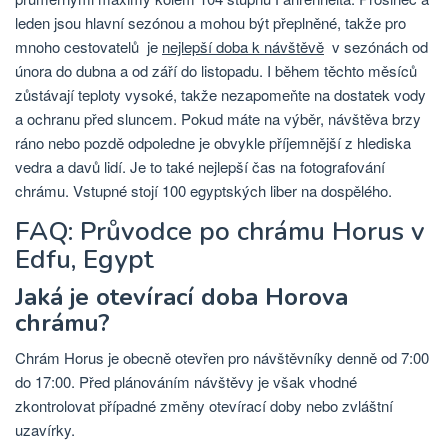
leden jsou hlavní sezónou a mohou být přeplněné, takže pro
mnoho cestovatelů je
nejlepší doba k návštěvě
v sezónách od
února do dubna a od září do listopadu. I během těchto měsíců
zůstávají teploty vysoké, takže nezapomeňte na dostatek vody
a ochranu před sluncem. Pokud máte na výběr, návštěva brzy
ráno nebo pozdě odpoledne je obvykle příjemnější z hlediska
vedra a davů lidí. Je to také nejlepší čas na fotografování
chrámu. Vstupné stojí 100 egyptských liber na dospělého.
FAQ: Průvodce po chrámu Horus v
Edfu, Egypt
Jaká je otevírací doba Horova
chrámu?
Chrám Horus je obecně otevřen pro návštěvníky denně od 7:00
do 17:00. Před plánováním návštěvy je však vhodné
zkontrolovat případné změny otevírací doby nebo zvláštní
uzavírky.