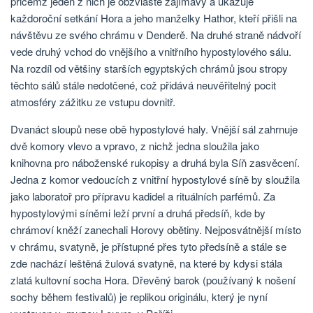
přičemž jeden z nich je obzvláště zajímavý a ukazuje
každoroční setkání Hora a jeho manželky Hathor, kteří přišli na
návštěvu ze svého chrámu v Denderě. Na druhé straně nádvoří
vede druhý vchod do vnějšího a vnitřního hypostylového sálu.
Na rozdíl od většiny starších egyptských chrámů jsou stropy
těchto sálů stále nedotčené, což přidává neuvěřitelný pocit
atmosféry zážitku ze vstupu dovnitř.
Dvanáct sloupů nese obě hypostylové haly. Vnější sál zahrnuje
dvě komory vlevo a vpravo, z nichž jedna sloužila jako
knihovna pro náboženské rukopisy a druhá byla Síň zasvěcení.
Jedna z komor vedoucích z vnitřní hypostylové síně by sloužila
jako laboratoř pro přípravu kadidel a rituálních parfémů. Za
hypostylovými síněmi leží první a druhá předsíň, kde by
chrámoví kněží zanechali Horovy obětiny. Nejposvátnější místo
v chrámu, svatyně, je přístupné přes tyto předsíně a stále se
zde nachází leštěná žulová svatyně, na které by kdysi stála
zlatá kultovní socha Hora. Dřevěný barok (používaný k nošení
sochy během festivalů) je replikou originálu, který je nyní