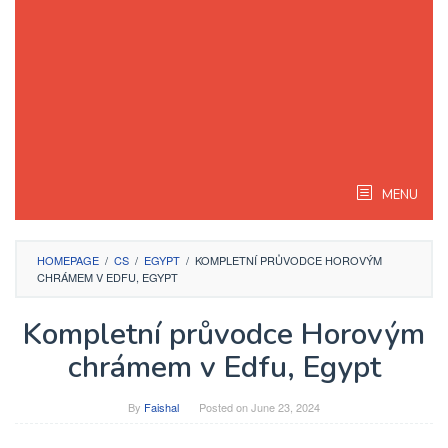
MENU
HOMEPAGE
/
CS
/
EGYPT
/
KOMPLETNÍ PRŮVODCE HOROVÝM
CHRÁMEM V EDFU, EGYPT
Kompletní průvodce Horovým
chrámem v Edfu, Egypt
By
Faishal
Posted on
June 23, 2024