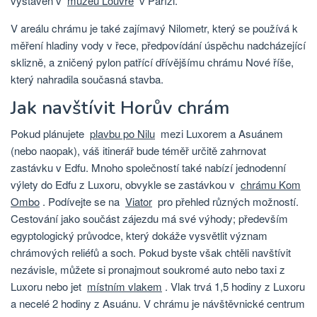
vystaven v
muzeu Louvre
v Paříži.
V areálu chrámu je také zajímavý Nilometr, který se používá k
měření hladiny vody v řece, předpovídání úspěchu nadcházející
sklizně, a zničený pylon patřící dřívějšímu chrámu Nové říše,
který nahradila současná stavba.
Jak navštívit Horův chrám
Pokud plánujete
plavbu po Nilu
mezi Luxorem a Asuánem
(nebo naopak), váš itinerář bude téměř určitě zahrnovat
zastávku v Edfu. Mnoho společností také nabízí jednodenní
výlety do Edfu z Luxoru, obvykle se zastávkou v
chrámu Kom
Ombo
. Podívejte se na
Viator
pro přehled různých možností.
Cestování jako součást zájezdu má své výhody; především
egyptologický průvodce, který dokáže vysvětlit význam
chrámových reliéfů a soch. Pokud byste však chtěli navštívit
nezávisle, můžete si pronajmout soukromé auto nebo taxi z
Luxoru nebo jet
místním vlakem
. Vlak trvá 1,5 hodiny z Luxoru
a necelé 2 hodiny z Asuánu. V chrámu je návštěvnické centrum