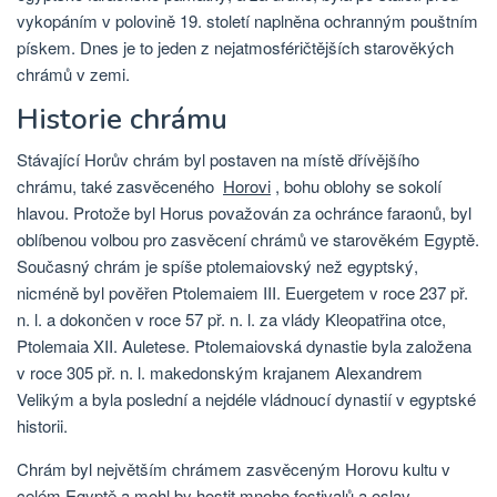
vykopáním v polovině 19. století naplněna ochranným pouštním
pískem. Dnes je to jeden z nejatmosféričtějších starověkých
chrámů v zemi.
Historie chrámu
Stávající Horův chrám byl postaven na místě dřívějšího
chrámu, také zasvěceného
Horovi
, bohu oblohy se sokolí
hlavou. Protože byl Horus považován za ochránce faraonů, byl
oblíbenou volbou pro zasvěcení chrámů ve starověkém Egyptě.
Současný chrám je spíše ptolemaiovský než egyptský,
nicméně byl pověřen Ptolemaiem III. Euergetem v roce 237 př.
n. l. a dokončen v roce 57 př. n. l. za vlády Kleopatřina otce,
Ptolemaia XII. Auletese. Ptolemaiovská dynastie byla založena
v roce 305 př. n. l. makedonským krajanem Alexandrem
Velikým a byla poslední a nejdéle vládnoucí dynastií v egyptské
historii.
Chrám byl největším chrámem zasvěceným Horovu kultu v
celém Egyptě a mohl by hostit mnoho festivalů a oslav