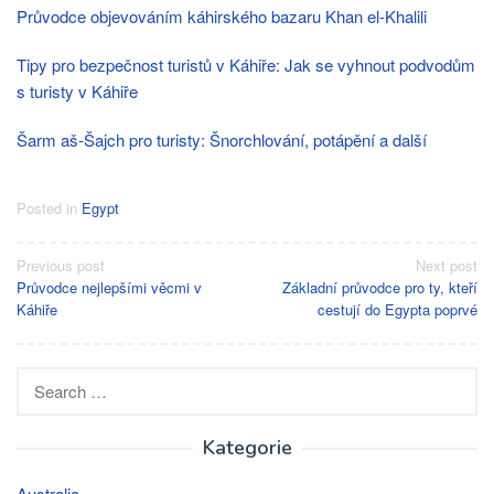
Průvodce objevováním káhirského bazaru Khan el-Khalili
Tipy pro bezpečnost turistů v Káhiře: Jak se vyhnout podvodům
s turisty v Káhiře
Šarm aš-Šajch pro turisty: Šnorchlování, potápění a další
Posted in
Egypt
Post
Previous post
Next post
Průvodce nejlepšími věcmi v
Základní průvodce pro ty, kteří
navigation
Káhiře
cestují do Egypta poprvé
Search
for:
Kategorie
Australia