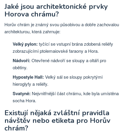
Jaké jsou architektonické prvky
Horova chrámu?
Horův chrám je známý svou působivou a dobře zachovalou
architekturou, která zahrnuje:
Velký pylon:
tyčící se vstupní brána zdobená reliéfy
zobrazujícími ptolemaiovské faraony a Hora.
Nádvoří:
Otevřené nádvoří se sloupy a oltáři pro
obětiny.
Hypostyle Hall:
Velký sál se sloupy pokrytými
hieroglyfy a reliéfy.
Svatyně:
Nejvnitřnější část chrámu, kde byla umístěna
socha Hora.
Existují nějaká zvláštní pravidla
návštěv nebo etiketa pro Horův
chrám?