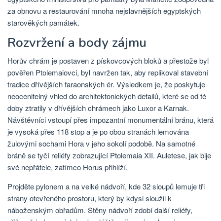
za obnovu a restaurování mnoha nejslavnějších egyptských
starověkých památek.
Rozvržení a body zájmu
Horův chrám je postaven z pískovcových bloků a přestože byl
pověřen Ptolemaiovci, byl navržen tak, aby replikoval stavební
tradice dřívějších faraonských ér. Výsledkem je, že poskytuje
neocenitelný vhled do architektonických detailů, které se od té
doby ztratily v dřívějších chrámech jako Luxor a Karnak.
Návštěvníci vstoupí přes impozantní monumentální bránu, která
je vysoká přes 118 stop a je po obou stranách lemována
žulovými sochami Hora v jeho sokolí podobě. Na samotné
bráně se tyčí reliéfy zobrazující Ptolemaia XII. Auletese, jak bije
své nepřátele, zatímco Horus přihlíží.
Projděte pylonem a na velké nádvoří, kde 32 sloupů lemuje tři
strany otevřeného prostoru, který by kdysi sloužil k
náboženským obřadům. Stěny nádvoří zdobí další reliéfy,