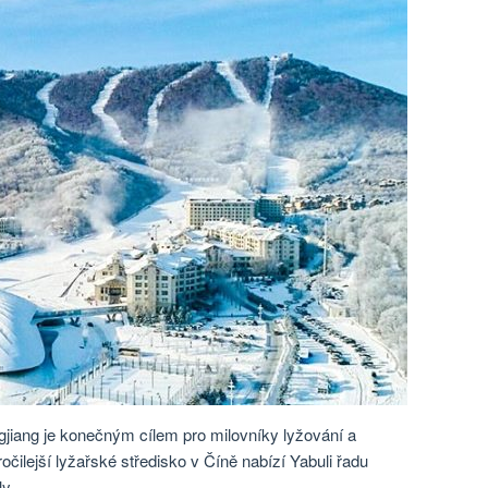
ngjiang je konečným cílem pro milovníky lyžování a
čilejší lyžařské středisko v Číně nabízí Yabuli řadu
y.