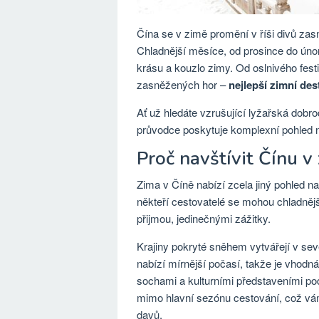
Čína se v zimě promění v říši divů zasn
Chladnější měsíce, od prosince do úno
krásu a kouzlo zimy. Od oslnivého fest
zasněžených hor –
nejlepší zimní des
Ať už hledáte vzrušující lyžařská dobrod
průvodce poskytuje komplexní pohled na
Proč navštívit Čínu v
Zima v Číně nabízí zcela jiný pohled na 
někteří cestovatelé se mohou chladnějš
přijmou, jedinečnými zážitky.
Krajiny pokryté sněhem vytvářejí v sev
nabízí mírnější počasí, takže je vhodn
sochami a kulturními představeními po
mimo hlavní sezónu cestování, což vám
davů.