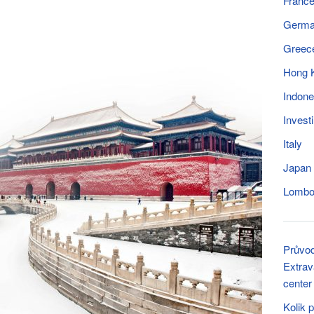
Franc
Germ
Greec
Hong 
Indone
Invest
Italy
Japan
Lomb
Průvo
Extrav
center
Kolik 