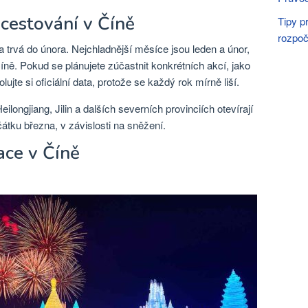
 cestování v Číně
Tipy p
rozpo
a trvá do února. Nejchladnější měsíce jsou leden a únor,
ně. Pokud se plánujete zúčastnit konkrétních akcí, jako
ujte si oficiální data, protože se každý rok mírně liší.
ilongjiang, Jilin a dalších severních provinciích otevírají
átku března, v závislosti na sněžení.
ace v Číně