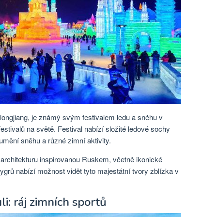
eilongjiang, je známý svým festivalem ledu a sněhu v
estivalů na světě. Festival nabízí složité ledové sochy
umění sněhu a různé zimní aktivity.
 architekturu inspirovanou Ruskem, včetně ikonické
tygrů nabízí možnost vidět tyto majestátní tvory zblízka v
i: ráj zimních sportů