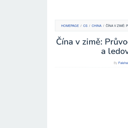
HOMEPAGE
/
CS
/
CHINA
/
ČÍNA V ZIMĚ:
Čína v zimě: Prův
a ledo
By
Faisha