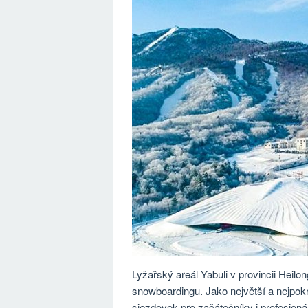
Lyžařský areál Yabuli v provincii Heilo
snowboardingu. Jako největší a nejpokro
sjezdovek pro začátečníky i profesionál