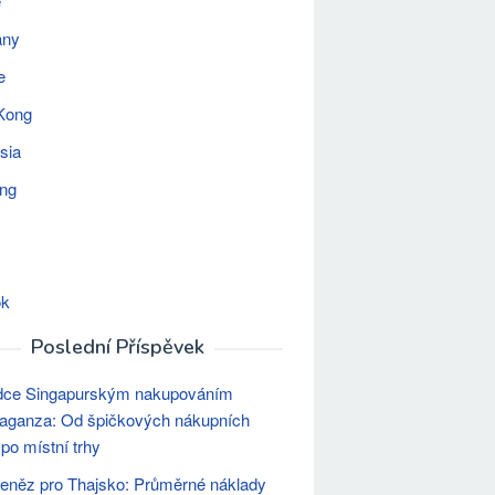
e
any
e
Kong
sia
ing
ok
Poslední Příspěvek
dce Singapurským nakupováním
aganza: Od špičkových nákupních
 po místní trhy
peněz pro Thajsko: Průměrné náklady