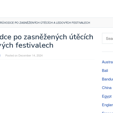
 PRŮVODCE PO ZASNĚŽENÝCH ÚTĚCÍCH A LEDOVÝCH FESTIVALECH
odce po zasněžených útěcích
Searc
for:
vých festivalech
l
Posted on
December 14, 2024
Austra
Bali
Bandu
China
Egypt
Engla