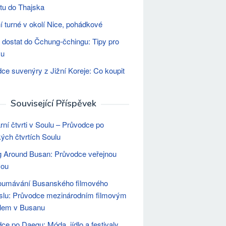
tu do Thajska
í turné v okolí Nice, pohádkové
 dostat do Čchung-čchingu: Tipy pro
vu
ce suvenýry z Jižní Koreje: Co koupit
Související Příspěvek
rní čtvrti v Soulu – Průvodce po
kých čtvrtích Soulu
g Around Busan: Průvodce veřejnou
vou
oumávání Busanského filmového
slu: Průvodce mezinárodním filmovým
alem v Busanu
ce po Daegu: Móda, jídlo a festivaly