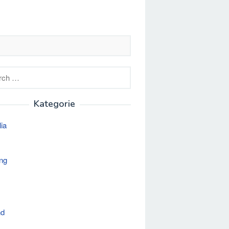
h
Kategorie
lia
ng
nd