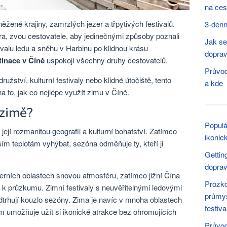
na ces
ěžené krajiny, zamrzlých jezer a třpytivých festivalů.
3-denn
ra, zvou cestovatele, aby jedinečnými způsoby poznali
Jak se
ivalu ledu a sněhu v Harbinu po klidnou krásu
dopra
tinace v Číně
uspokojí všechny druhy cestovatelů.
Průvod
ružství, kulturní festivaly nebo klidné útočiště, tento
a kde
 to, jak co nejlépe využít zimu v Číně.
 zimě?
Populá
její rozmanitou geografii a kulturní bohatství. Zatímco
ikonic
ím teplotám vyhýbat, sezóna odměňuje ty, kteří ji
Gettin
dopra
erních oblastech snovou atmosféru, zatímco jižní Čína
Prozk
á k průzkumu. Zimní festivaly s neuvěřitelnými ledovými
průmy
dtrhují kouzlo sezóny. Zima je navíc v mnoha oblastech
festiv
 umožňuje užít si ikonické atrakce bez ohromujících
Průvod